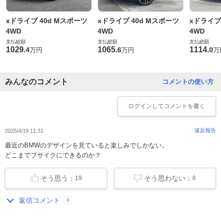
xドライブ 40d Mスポーツ
xドライブ 40d Mスポーツ
xドライブ
4WD
4WD
4WD
支払総額
支払総額
支払総額
1029
1065
1114
.
4
.
6
.
0
万円
万円
万
みんなのコメント
コメントの使い方
ログイン
してコメントを書く
違反報告
2025/4/19 11:31
最近のBMWのデザインを見ていると楽しみでしかない。
どこまでブサイクにできるのか？
そう思う：
そう思わない：
19
8
返信コメント
0