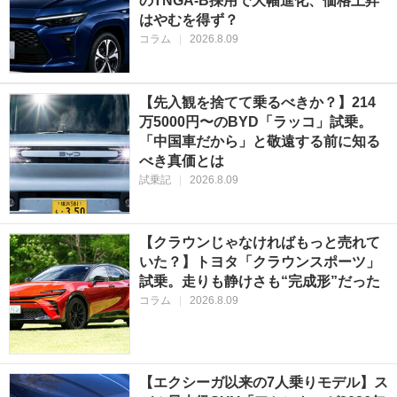
のTNGA-B採用で大幅進化、価格上昇
はやむを得ず？
コラム
|
2026.8.09
【先入観を捨てて乗るべきか？】214
万5000円〜のBYD「ラッコ」試乗。
「中国車だから」と敬遠する前に知る
べき真価とは
試乗記
|
2026.8.09
【クラウンじゃなければもっと売れて
いた？】トヨタ「クラウンスポーツ」
試乗。走りも静けさも“完成形”だった
コラム
|
2026.8.09
【エクシーガ以来の7人乗りモデル】ス