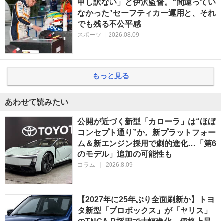
申し訳ない」と伊沢監督。“間違ってい
なかった”セーフティカー運用と、それ
でも残る不公平感
スポーツ
|
2026.08.09
もっと見る
あわせて読みたい
公開が近づく新型「カローラ」は“ほぼ
コンセプト通り”か。新プラットフォー
ム＆新エンジン採用で劇的進化…「第6
のモデル」追加の可能性も
コラム
|
2026.8.09
【2027年に25年ぶり全面刷新か】トヨ
タ新型「プロボックス」が「ヤリス」