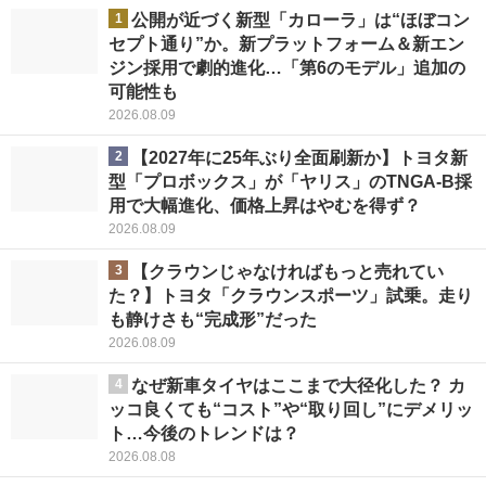
1
公開が近づく新型「カローラ」は“ほぼコン
セプト通り”か。新プラットフォーム＆新エン
ジン採用で劇的進化…「第6のモデル」追加の
可能性も
2026.08.09
2
【2027年に25年ぶり全面刷新か】トヨタ新
型「プロボックス」が「ヤリス」のTNGA-B採
用で大幅進化、価格上昇はやむを得ず？
2026.08.09
3
【クラウンじゃなければもっと売れてい
た？】トヨタ「クラウンスポーツ」試乗。走り
も静けさも“完成形”だった
2026.08.09
4
なぜ新車タイヤはここまで大径化した？ カ
ッコ良くても“コスト”や“取り回し”にデメリッ
ト…今後のトレンドは？
2026.08.08