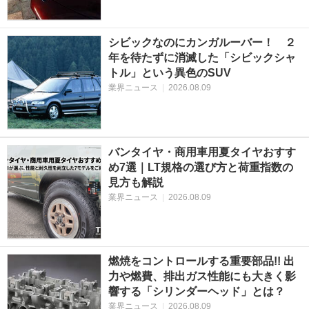
シビックなのにカンガルーバー！ ２
年を待たずに消滅した「シビックシャ
トル」という異色のSUV
業界ニュース
|
2026.08.09
バンタイヤ・商用車用夏タイヤおすす
め7選｜LT規格の選び方と荷重指数の
見方も解説
業界ニュース
|
2026.08.09
燃焼をコントロールする重要部品!! 出
力や燃費、排出ガス性能にも大きく影
響する「シリンダーヘッド」とは？
業界ニュース
|
2026.08.09