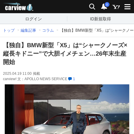
carview!
検索
通知
i
ログイン
ID新規取得
トップ
編集記事
コラム
【独自】BMW新型「X5」は“シャークノ
【独自】BMW新型「X5」は“シャークノーズ×
縦長キドニー”で大胆イメチェン…26年末生産
開始
2025.04.19 11:00
掲載
carview! 文：APOLLO NEWS SERVICE
1