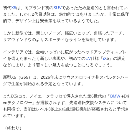
初代
X5
は、同ブランド初の
SUV
であったため急進的とも言われてい
ました。しかし2代目以降は、魅力的ではありましたが、非常に保守
的で、デザイン上は安全策を取っているようでした。
しかし新型では、新しいノーズ、幅広いヒップ、角張ったアーチ、
リアウィンドウのよりスポーティなラインを採用しています。
インテリアでは、全幅いっぱいに広がったヘッドアップディスプレ
イを備えたまったく新しい表現や、初めての
EV
仕様「
iX
5」の設定
などにより、より若々しい魅力を放つことになるでしょう。
新型X5（G65）は、2026年末にサウスカロライナ州スパルタンバー
グで生産が開始される予定となっています。
またiX5には、ノイエ・クラッセで導入された第6世代の「
BMW
eDri
veテクノロジー」が搭載されます。先進運転支援システムについて
も同様で、当初はレベル3以上の自動運転機能が搭載されると予想さ
れています。
（終わり）