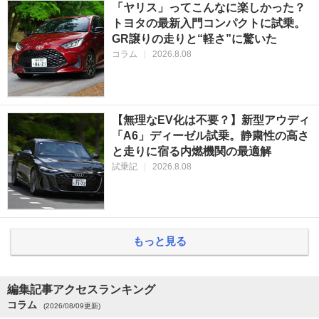
「ヤリス」ってこんなに楽しかった？
トヨタの最新入門コンパクトに試乗。
GR譲りの走りと“軽さ”に驚いた
コラム
|
2026.8.08
【無理なEV化は不要？】新型アウディ
「A6」ディーゼル試乗。静粛性の高さ
と走りに宿る内燃機関の最適解
試乗記
|
2026.8.08
もっと見る
編集記事アクセスランキング
コラム
(2026/08/09更新)