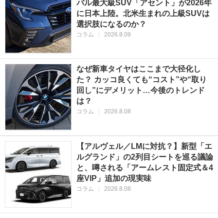
バル最大級SUV「アセント」が2026年
に日本上陸。北米生まれの上級SUVは
選択肢になるのか？
コラム
|
2026.8.09
なぜ新車タイヤはここまで大径化し
た？ カッコ良くても“コスト”や“取り
回し”にデメリット…今後のトレンド
は？
コラム
|
2026.8.08
【アルヴェル／LMに対抗？】新型「エ
ルグランド」の2列目シートを巡る議論
と、噂される「アームレスト固定式＆4
座VIP」追加の現実味
コラム
|
2026.8.08