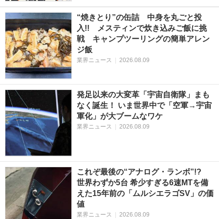
“焼きとり”の缶詰 中身を丸ごと投
入!! メスティンで炊き込みご飯に挑
戦 キャンプツーリングの簡単アレン
ジ飯
業界ニュース
|
2026.08.09
発足以来の大変革「宇宙自衛隊」まも
なく誕生！ いま世界中で「空軍→宇宙
軍化」が大ブームなワケ
業界ニュース
|
2026.08.09
これぞ最後の“アナログ・ランボ”!?
世界わずか5台 希少すぎる6速MTを備
えた15年前の「ムルシエラゴSV」の価
値
業界ニュース
|
2026.08.09