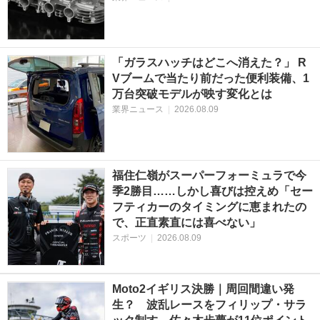
「ガラスハッチはどこへ消えた？」 R
Vブームで当たり前だった便利装備、1
万台突破モデルが映す変化とは
業界ニュース
|
2026.08.09
福住仁嶺がスーパーフォーミュラで今
季2勝目……しかし喜びは控えめ「セー
フティカーのタイミングに恵まれたの
で、正直素直には喜べない」
スポーツ
|
2026.08.09
Moto2イギリス決勝｜周回間違い発
生？ 波乱レースをフィリップ・サラ