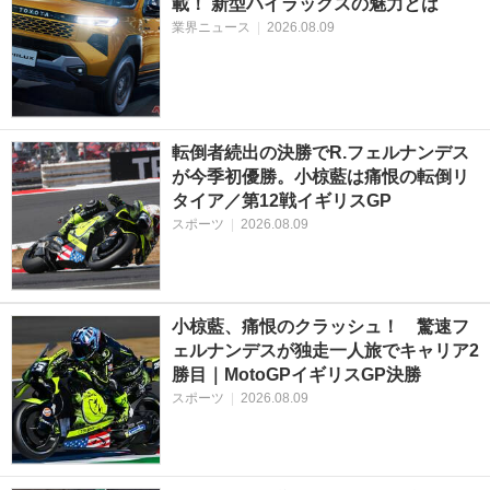
載！ 新型ハイラックスの魅力とは
業界ニュース
|
2026.08.09
転倒者続出の決勝でR.フェルナンデス
が今季初優勝。小椋藍は痛恨の転倒リ
タイア／第12戦イギリスGP
スポーツ
|
2026.08.09
小椋藍、痛恨のクラッシュ！ 驚速フ
ェルナンデスが独走一人旅でキャリア2
勝目｜MotoGPイギリスGP決勝
スポーツ
|
2026.08.09