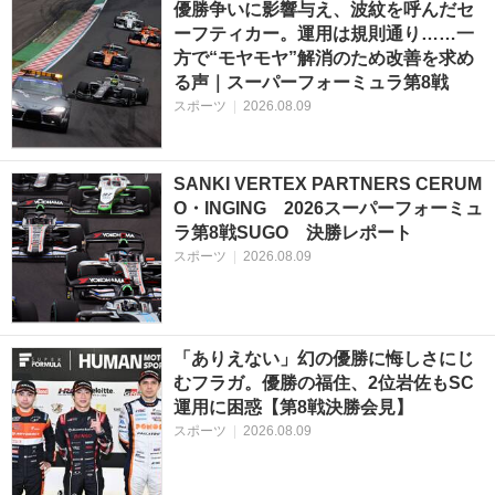
優勝争いに影響与え、波紋を呼んだセ
ーフティカー。運用は規則通り……一
方で“モヤモヤ”解消のため改善を求め
る声｜スーパーフォーミュラ第8戦
スポーツ
|
2026.08.09
SANKI VERTEX PARTNERS CERUM
O・INGING 2026スーパーフォーミュ
ラ第8戦SUGO 決勝レポート
スポーツ
|
2026.08.09
「ありえない」幻の優勝に悔しさにじ
むフラガ。優勝の福住、2位岩佐もSC
運用に困惑【第8戦決勝会見】
スポーツ
|
2026.08.09