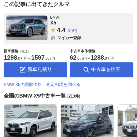
この記事に出てきたクルマ
BMW
X5
4.
4
316件
マイカー登録
新車価格
中古車本体価格
（税込）
1298
1597
62
1288
.
0万円
～
.
0万円
.
0万円
～
.
0万円
新車見積り
中古車を検索
BMW X5の買取価格・査定相場を調べる
全国のBMW X5中古車一覧
(213件)