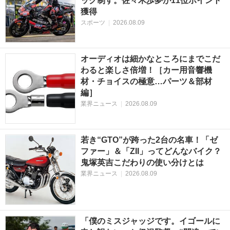
ック制す。佐々木歩夢が11位ポイント
獲得
スポーツ
|
2026.08.09
オーディオは細かなところにまでこだ
わると楽しさ倍増！［カー用音響機
材・チョイスの極意…パーツ＆部材
編］
業界ニュース
|
2026.08.09
若き“GTO”が跨った2台の名車！「ゼ
ファー」＆「ZII」ってどんなバイク？
鬼塚英吉こだわりの使い分けとは
業界ニュース
|
2026.08.09
「僕のミスジャッジです。イゴールに