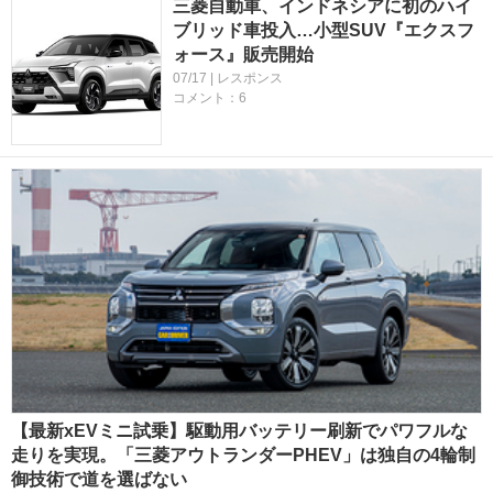
三菱自動車、インドネシアに初のハイ
ブリッド車投入…小型SUV『エクスフ
ォース』販売開始
07/17 | レスポンス
コメント：6
【最新xEVミニ試乗】駆動用バッテリー刷新でパワフルな
走りを実現。「三菱アウトランダーPHEV」は独自の4輪制
御技術で道を選ばない