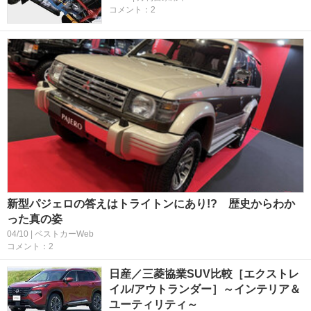
コメント：2
新型パジェロの答えはトライトンにあり!? 歴史からわか
った真の姿
04/10 | ベストカーWeb
コメント：2
日産／三菱協業SUV比較［エクストレ
イル/アウトランダー］～インテリア＆
ユーティリティ～