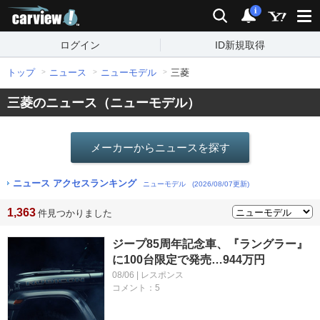
carview!
検索
通知
i
ログイン
ID新規取得
トップ
ニュース
ニューモデル
三菱
三菱のニュース（ニューモデル）
メーカーからニュースを探す
ニュース アクセスランキング
ニューモデル
(2026/08/07更新)
1,363
件見つかりました
ジープ85周年記念車、『ラングラー』
に100台限定で発売…944万円
08/06 | レスポンス
コメント：5