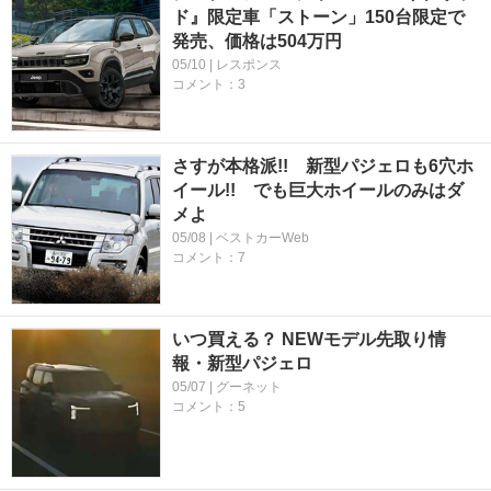
ド』限定車「ストーン」150台限定で
発売、価格は504万円
05/10 | レスポンス
コメント：3
さすが本格派!! 新型パジェロも6穴ホ
イール!! でも巨大ホイールのみはダ
メよ
05/08 | ベストカーWeb
コメント：7
いつ買える？ NEWモデル先取り情
報・新型パジェロ
05/07 | グーネット
コメント：5