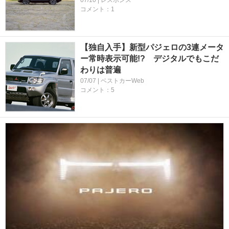
コメント：1
【独自入手】新型パジェロの3連メータ
ー常時表示可能!? デジタルでもこだ
わりは普遍
07/07 | ベストカーWeb
コメント：5