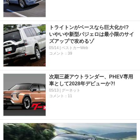
トライトンがベースなら巨大化か!?
いやいや新型パジェロは最小限のサイ
ズアップで攻めるゾ
05/14 | ベストカーWeb
コメント：39
次期三菱アウトランダー、PHEV専用
車として2028年デビューか?!
05/13 | グーネット
コメント：11