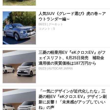
人気SUV《グレード選び》虎の巻～ア
ウトランダー編～
06/23 | グーネット
コメント：5
三菱の軽乗用EV『eKクロスEV』がフ
ェイスリフト、6月25日発売 補助金
適用後の実質価格は187万円から
06/23 | AUTOCAR JAPAN
「一気にデザインが近代化したな」三
菱の軽EV『eKクロス EV』デザイン刷
新に反響！「未来感がアップしていい
ね」の声