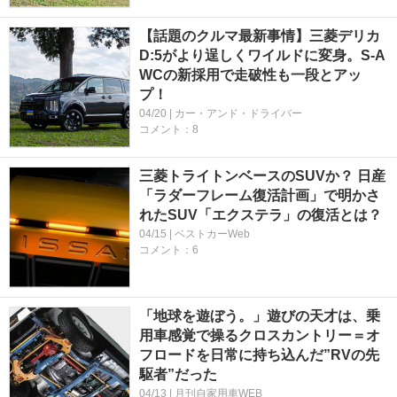
【話題のクルマ最新事情】三菱デリカ
D:5がより逞しくワイルドに変身。S-A
WCの新採用で走破性も一段とアッ
プ！
04/20 | カー・アンド・ドライバー
コメント：8
三菱トライトンベースのSUVか？ 日産
「ラダーフレーム復活計画」で明かさ
れたSUV「エクステラ」の復活とは？
04/15 | ベストカーWeb
コメント：6
「地球を遊ぼう。」遊びの天才は、乗
用車感覚で操るクロスカントリー＝オ
フロードを日常に持ち込んだ”RVの先
駆者”だった
04/13 | 月刊自家用車WEB