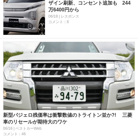
ザイン刷新、コンセント追加も 244
万6400円から
06/18 | レスポンス
コメント：6
新型パジェロ残価率は衝撃数値のトライトン並か?! 三菱
車のリセールが期待大のワケ
06/16 | ベストカーWeb
コメント：46