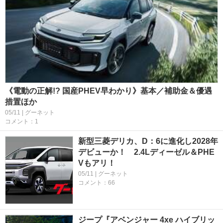
《電動の正解!? 国産PHEV早わかり》基本／補助金＆優遇
措置ほか
05/11 | グーネット
コメント：1
新型三菱デリカ、D：6に進化し2028年
デビューか！ 2.4Lディーゼル＆PHE
Vもアリ！
05/11 | グーネット
コメント：66
ジープ『アベンジャー 4xe ハイブリッ