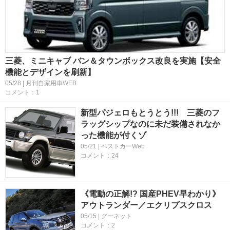
三菱、ミニキャブ バン＆タウンボックス改良を実施【安全
機能とデザインを刷新】
05/28 | 月刊自家用車WEB
コメント：1
新型パジェロもとうとう!!! 三菱のフ
ラッグシップなのに未だ装備されなか
った機能が付くゾ
05/21 | ベストカーWeb
コメント：24
《電動の正解!? 国産PHEV早わかり》
アウトランダー／エクリプスクロス
05/15 | グーネット
コメント：2