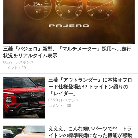
三菱『パジェロ』新型、「マルチメーター」採用へ…走行
状況をリアルタイム表示
06/29 | レスポンス
コメント：29
三菱『アウトランダー』に本格オフロ
ード仕様登場か!? トライトン譲りの
「レイダー」
06/29 | レスポンス
コメント：38
えええ、こんな細いパーツで!? トラ
イトンの標準装備になった機能が感動