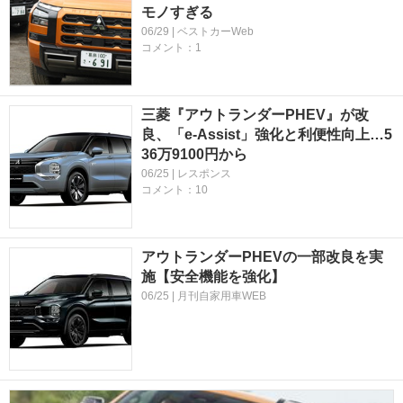
モノすぎる
06/29 | ベストカーWeb
コメント：1
三菱『アウトランダーPHEV』が改
良、「e-Assist」強化と利便性向上…5
36万9100円から
06/25 | レスポンス
コメント：10
アウトランダーPHEVの一部改良を実
施【安全機能を強化】
06/25 | 月刊自家用車WEB