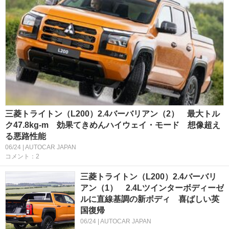
三菱トライトン（L200）2.4バーバリアン（2） 最大トル
ク47.8kg-m 効果てきめんハイウェイ・モード 想像超え
る悪路性能
06/24 | AUTOCAR JAPAN
コメント：2
三菱トライトン（L200）2.4バーバリ
アン（1） 2.4Lツインターボディーゼ
ルに直線基調の新ボディ 喜ばしい英
国復帰
06/24 | AUTOCAR JAPAN