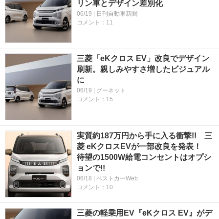
リン車とデザイン差別化
06/19 | 日刊自動車新聞
コメント：11
三菱「eKクロス EV」改良でデザイン
刷新。親しみやすさ増したビジュアル
に
06/19 | グーネット
コメント：15
実質約187万円から手に入る衝撃!! 三
菱 eKクロスEVが一部改良を発表！
待望の1500W給電コンセントはオプシ
ョンで!!
06/18 | ベストカーWeb
コメント：10
三菱の軽乗用EV『eKクロス EV』がデ