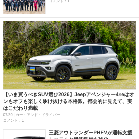
コメント：1
【いま買うべきSUV選び2026】Jeepアベンジャー4×eはオ
ンもオフも楽しく駆け抜ける本格派。都会的に見えて、実
はこだわり満載
07/30 | カー・アンド・ドライバー
コメント：1
三菱アウトランダーPHEVが運転支援