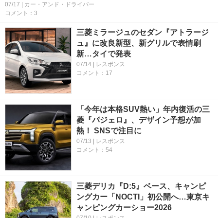
07/17 | カー・アンド・ドライバー
コメント：3
三菱ミラージュのセダン『アトラージ
ュ』に改良新型、新グリルで表情刷
新…タイで発表
07/14 | レスポンス
コメント：17
「今年は本格SUV熱い」年内復活の三
菱『パジェロ』、デザイン予想が加
熱！ SNSで注目に
07/13 | レスポンス
コメント：54
三菱デリカ『D:5』ベース、キャンピ
ングカー「NOCTI」初公開へ…東京キ
ャンピングカーショー2026
07/10 | レスポンス