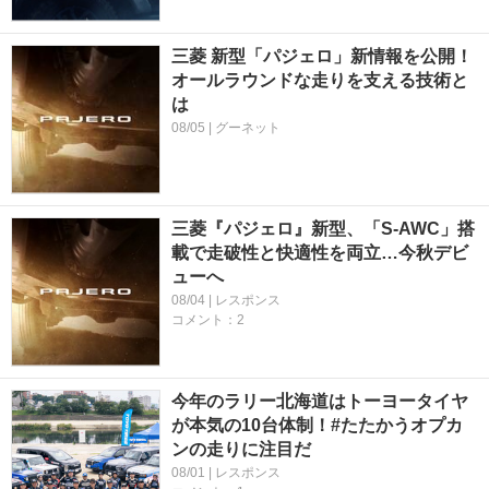
三菱 新型「パジェロ」新情報を公開！
オールラウンドな走りを支える技術と
は
08/05 | グーネット
三菱『パジェロ』新型、「S-AWC」搭
載で走破性と快適性を両立…今秋デビ
ューへ
08/04 | レスポンス
コメント：2
今年のラリー北海道はトーヨータイヤ
が本気の10台体制！#たたかうオプカ
ンの走りに注目だ
08/01 | レスポンス