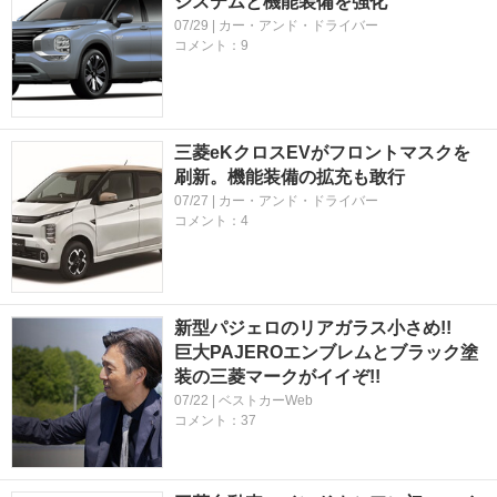
システムと機能装備を強化
07/29 | カー・アンド・ドライバー
コメント：9
三菱eKクロスEVがフロントマスクを
刷新。機能装備の拡充も敢行
07/27 | カー・アンド・ドライバー
コメント：4
新型パジェロのリアガラス小さめ!!
巨大PAJEROエンブレムとブラック塗
装の三菱マークがイイぞ!!
07/22 | ベストカーWeb
コメント：37