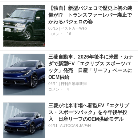
【独自】新型パジェロで歴史上初の装
備が!? トランスファーレバー廃止で
かわるパジェロの姿
06/15 | ベストカーWeb
コメント：16
三菱自動車、2026年後半に米国・カナ
ダで新型EV「エクリプス スポーツバ
ック」発売 日産「リーフ」ベースに
OEM供給
06/11 | 日刊自動車新聞
コメント：4
三菱が北米市場へ新型EV『エクリプ
ス・スポーツバック』を今年後半投
入 日産リーフのOEM供給モデル
06/11 | AUTOCAR JAPAN