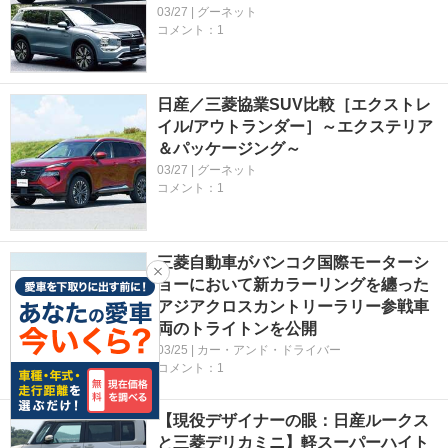
03/27 | グーネット
コメント：1
日産／三菱協業SUV比較［エクストレ
イル/アウトランダー］～エクステリア
＆パッケージング～
03/27 | グーネット
コメント：1
三菱自動車がバンコク国際モーターシ
ョーにおいて新カラーリングを纏った
アジアクロスカントリーラリー参戦車
両のトライトンを公開
03/25 | カー・アンド・ドライバー
コメント：1
【現役デザイナーの眼：日産ルークス
と三菱デリカミニ】軽スーパーハイト