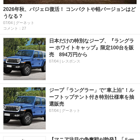
2026年秋、パジェロ復活！ コンパクトや軽バージョンはど
うなる？
07/04 | グーネット
コメント：27
日本だけの特別なジープ、『ラングラ
ー ホワイトキャップ』限定100台を販
売 894万円から
07/04 | レスポンス
ジープ「ラングラー」で“車上泊”！ル
ーフトップテント付き特別仕様車を抽
選販売
07/04 | グーネット
【マニア注目の争奪戦が勃発】「ルー