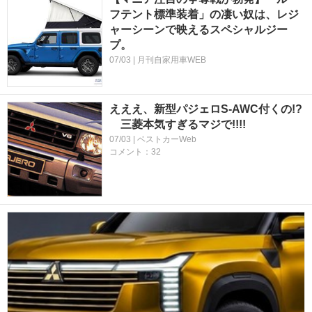
フテント標準装着」の凄い奴は、レジ
ャーシーンで映えるスペシャルジー
プ。
07/03 | 月刊自家用車WEB
えええ、新型パジェロS-AWC付くの!?
三菱本気すぎるマジで!!!!
07/03 | ベストカーWeb
コメント：32