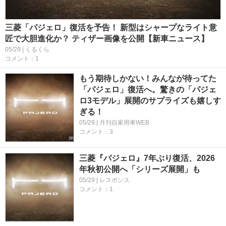
三菱「パジェロ」復活を予告！ 新型はシャープなライト意
匠で大胆進化か？ ティザー画像を公開【新車ニュース】
05/29 | くるくら
コメント：1
もう期待しかない！みんなが待ってた
「パジェロ」復活へ。驚きの「パジェ
ロ3モデル」展開のサプライズも嬉しす
ぎる！
05/29 | 月刊自家用車WEB
コメント：3
三菱『パジェロ』7年ぶり復活、2026
年秋初公開へ「シリーズ展開」も
05/29 | レスポンス
コメント：1