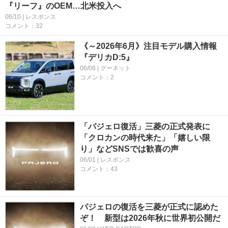
『リーフ』のOEM…北米投入へ
06/10 | レスポンス
コメント：32
《～2026年6月》注目モデル購入情報
『デリカD:5』
06/06 | グーネット
コメント：2
「パジェロ復活」三菱の正式発表に
「クロカンの時代来た」「嬉しい限
り」などSNSでは歓喜の声
06/01 | レスポンス
コメント：43
パジェロの復活を三菱が正式に認めた
ぞ！ 新型は2026年秋に世界初公開だ