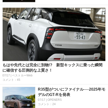
もはや先代とは完全に別物!? 新型キックスに乗った瞬間
に確信する圧倒的な上質さ！
07/17 | ベストカーWeb
コメント：45
R35型がついにファイナル──2025年モ
デルのGT-Rを発表
07/17 | OPENERS
コメント：24