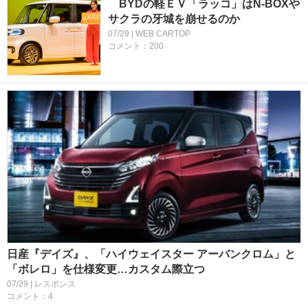
BYDの軽ＥＶ「ラッコ」はN-BOXや
サクラの牙城を崩せるのか
07/29 | WEB CARTOP
コメント：200
日産『デイズ』、「ハイウェイスター アーバンクロム」と
「ボレロ」を仕様変更…カスタム際立つ
07/29 | レスポンス
コメント：4