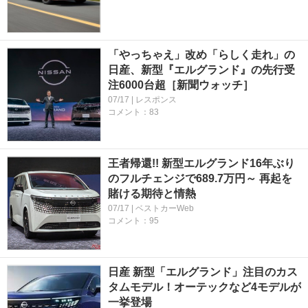
「やっちゃえ」改め「らしく走れ」の
日産、新型『エルグランド』の先行受
注6000台超［新聞ウォッチ］
07/17 | レスポンス
コメント：83
王者帰還!! 新型エルグランド16年ぶり
のフルチェンジで689.7万円～ 再起を
賭ける期待と情熱
07/17 | ベストカーWeb
コメント：95
日産 新型「エルグランド」注目のカス
タムモデル！オーテックなど4モデルが
一挙登場