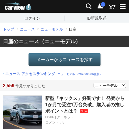
carview!
検索
通知
i
ログイン
ID新規取得
トップ
ニュース
ニューモデル
日産
日産のニュース（ニューモデル）
メーカーからニュースを探す
ニュース アクセスランキング
ニューモデル
(2026/08/06更新)
2,559
件見つかりました
新型「キックス」好調です！ 発売から
1か月で受注1万台突破。購入者の推し
ポイントとは？
08/06 | グーネット
コメント：8