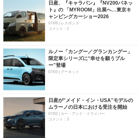
日産、『キャラバン』『NV200バネッ
ト』の 「MYROOM」出展へ…東京キ
ャンピングカーショー2026
07/06 | レスポンス
コメント：2
ルノー「カングー／グランカングー」
限定車シリーズに“幸せを願うブル
ー”登場
07/03 | グーネット
日産が“メイド・イン・USA”モデルの
ムラーノの日本における受注を開始
07/02 | カー・アンド・ドライバー
コメント：3