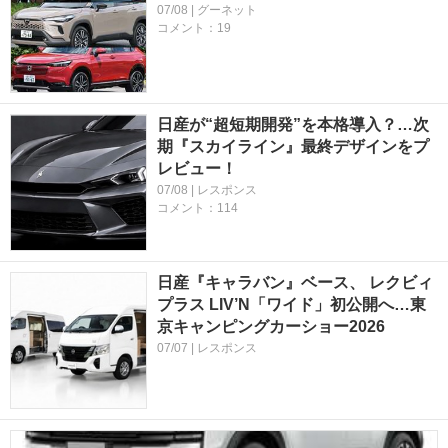
07/08 | グーネット
コメント：19
日産が“超短期開発”を本格導入？…次
期『スカイライン』最終デザインをプ
レビュー！
07/08 | レスポンス
コメント：114
日産『キャラバン』ベース、 レクビィ
プラス LIV’N「ワイド」初公開へ…東
京キャンピングカーショー2026
07/07 | レスポンス