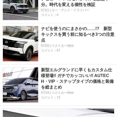
分。時代を変える個性を検証
07/21 | カー・アンド・ドライバー
コメント：4
ナビを使うのにまさかの……!? 新型
キックスを買う前に知るべき3つの注意
点
07/20 | ベストカーWeb
コメント：47
新型エルグランドに早くもカスタム仕
様登場!! ガチでカッコいい!! AUTEC
H・VIP・ステップタイプの価格と装備
を総まとめ
07/19 | ベストカーWeb
コメント：73