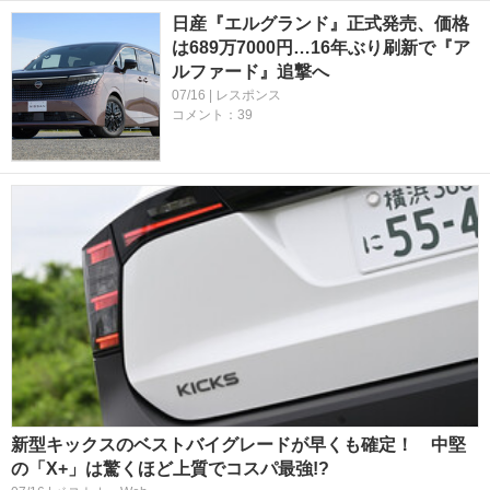
日産『エルグランド』正式発売、価格
は689万7000円…16年ぶり刷新で『ア
ルファード』追撃へ
07/16 | レスポンス
コメント：39
新型キックスのベストバイグレードが早くも確定！ 中堅
の「X+」は驚くほど上質でコスパ最強!?