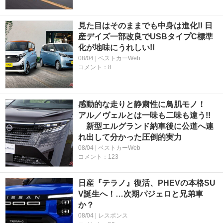
見た目はそのままでも中身は進化!! 日
産デイズ一部改良でUSBタイプC標準
化が地味にうれしい!!
08/04 | ベストカーWeb
コメント：8
感動的な走りと静粛性に鳥肌モノ！
アル／ヴェルとは一味も二味も違う!!
新型エルグランド納車後に公道へ連
れ出して分かった圧倒的実力
08/04 | ベストカーWeb
コメント：123
日産『テラノ』復活、PHEVの本格SU
V誕生へ！…次期パジェロと兄弟車
か？
08/04 | レスポンス