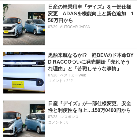
日産の軽乗用車『デイズ』を一部仕様
変更 ADASを機能向上と新色追加 1
50万円から
07/29 | AUTOCAR JAPAN
黒船来航なるか!? 軽BEVのド本命BY
D RACCOついに発売開始「売れそう
な理由」と「苦戦しそうな事情」
07/28 | ベストカーWeb
コメント：242
日産『デイズ』が一部仕様変更、安全
性と利便性を向上…150万0400円から
07/28 | レスポンス
コメント：8