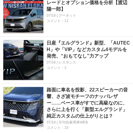
レードとオプション価格を分析【渡辺
陽一郎】
07/16 | グーネット
コメント：11
日産『エルグランド』新型、「AUTEC
H」や「VIP」などカスタム4モデルを
発売、“おもてなし”力アップ
07/16 | レスポンス
コメント：2
路面に車名を投影、22スピーカーの音
響、さざ波モチーフのナッパレザ
ー……ベース車がすでに高級なのに、
さらに上を行く「新型エルグランド」
純正カスタムの仕上がりとは？
07/16 | 月刊自家用車WEB
コメント：15