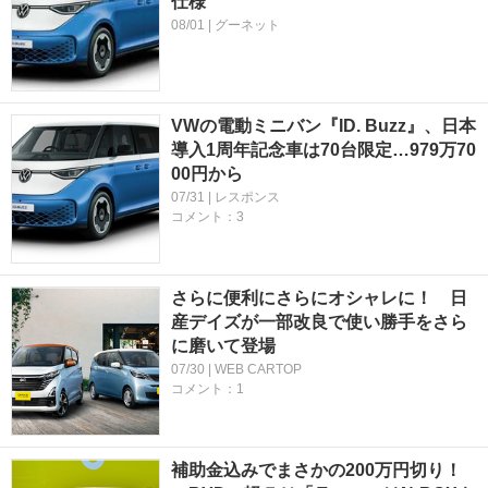
仕様
08/01 | グーネット
VWの電動ミニバン『ID. Buzz』、日本
導入1周年記念車は70台限定…979万70
00円から
07/31 | レスポンス
コメント：3
さらに便利にさらにオシャレに！ 日
産デイズが一部改良で使い勝手をさら
に磨いて登場
07/30 | WEB CARTOP
コメント：1
補助金込みでまさかの200万円切り！