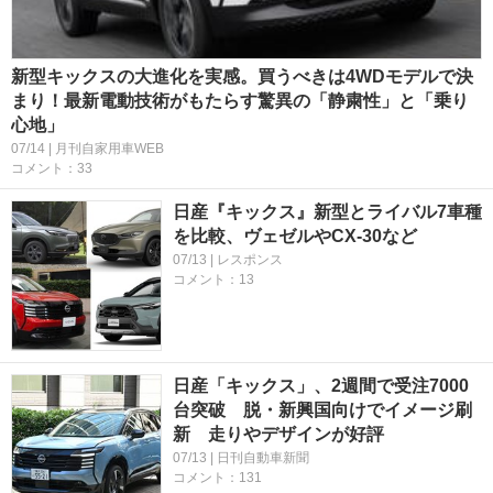
新型キックスの大進化を実感。買うべきは4WDモデルで決
まり！最新電動技術がもたらす驚異の「静粛性」と「乗り
心地」
07/14 | 月刊自家用車WEB
コメント：33
日産『キックス』新型とライバル7車種
を比較、ヴェゼルやCX-30など
07/13 | レスポンス
コメント：13
日産「キックス」、2週間で受注7000
台突破 脱・新興国向けでイメージ刷
新 走りやデザインが好評
07/13 | 日刊自動車新聞
コメント：131