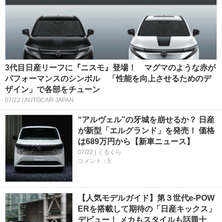
3代目日産リーフに『ニスモ』登場！ マグマのような赤が
パフォーマンスのシンボル 「性能を向上させるためのデ
ザイン」で各部をチューン
07/22 | AUTOCAR JAPAN
“アルヴェル”の牙城を崩せるか？ 日産
が新型「エルグランド」を発売！ 価格
は689万円から【新車ニュース】
07/22 | くるくら
コメント：5
【人気モデルガイド】第３世代e-POW
ERを搭載して期待の「日産キックス」
デビュー！ メカもスタイルも話題十