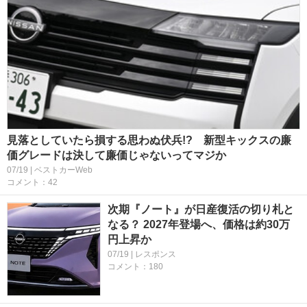
見落としていたら損する思わぬ伏兵!? 新型キックスの廉
価グレードは決して廉価じゃないってマジか
07/19 | ベストカーWeb
コメント：42
次期『ノート』が日産復活の切り札と
なる？ 2027年登場へ、価格は約30万
円上昇か
07/19 | レスポンス
コメント：180