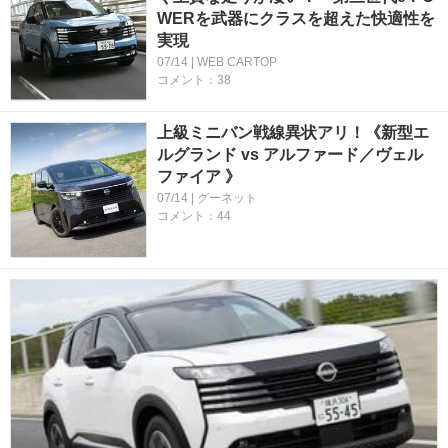
WERを武器にクラスを超えた快適性を
実現
07/14 | WEB CARTOP
コメント：38
上級ミニバン戦線異状アリ！《新型エ
ルグランド vs アルファード／ヴェル
ファイア 》
07/14 | グーネット
コメント：44