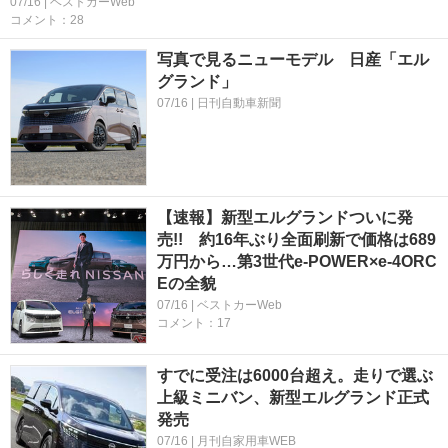
07/16 | ベストカーWeb
コメント：28
写真で見るニューモデル 日産「エル
グランド」
07/16 | 日刊自動車新聞
【速報】新型エルグランドついに発
売!! 約16年ぶり全面刷新で価格は689
万円から…第3世代e-POWER×e-4ORC
Eの全貌
07/16 | ベストカーWeb
コメント：17
すでに受注は6000台超え。走りで選ぶ
上級ミニバン、新型エルグランド正式
発売
07/16 | 月刊自家用車WEB