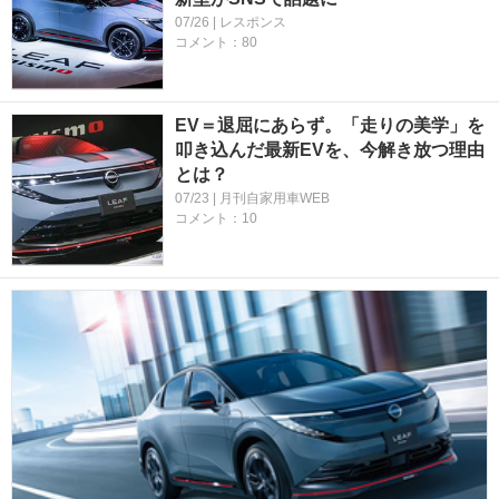
07/26 | レスポンス
コメント：80
EV＝退屈にあらず。「走りの美学」を
叩き込んだ最新EVを、今解き放つ理由
とは？
07/23 | 月刊自家用車WEB
コメント：10