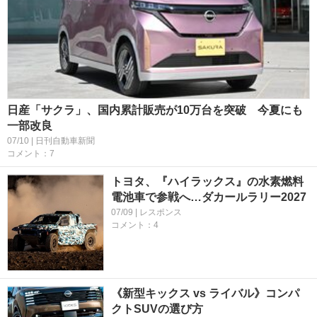
日産「サクラ」、国内累計販売が10万台を突破 今夏にも
一部改良
07/10 | 日刊自動車新聞
コメント：7
トヨタ、『ハイラックス』の水素燃料
電池車で参戦へ…ダカールラリー2027
07/09 | レスポンス
コメント：4
《新型キックス vs ライバル》コンパ
クトSUVの選び方