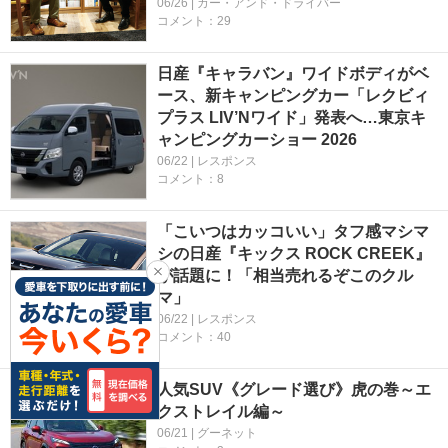
06/26 | カー・アンド・ドライバー
コメント：29
日産『キャラバン』ワイドボディがベ
ース、新キャンピングカー「レクビィ
プラス LIV’Nワイド」発表へ…東京キ
ャンピングカーショー 2026
06/22 | レスポンス
コメント：8
「こいつはカッコいい」タフ感マシマ
シの日産『キックス ROCK CREEK』
が話題に！「相当売れるぞこのクル
マ」
06/22 | レスポンス
コメント：40
人気SUV《グレード選び》虎の巻～エ
クストレイル編～
06/21 | グーネット