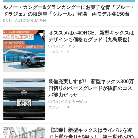
ルノー・カングー&グランカングーにお菓子な青『ブルー・
ドラジェ』の限定車『クルール』登場 両モデル各150台
07/16 | AUTOCAR JAPAN
オススメはe-4ORCE、新型キックスは
デザインも価格もグッド【九島辰也】
07/15 | グーネット
コメント：4
装備充実しすぎ!! 新型キックス300万
円切りのベースグレードが抜群のコス
パ能力だった
07/15 | ベストカーWeb
コメント：8
【試乗】新型キックスはライバルを凌
ぐ上質な走りが凄い！ 第三世代e-PO