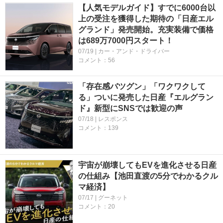
【人気モデルガイド】すでに6000台以
上の受注を獲得した期待の「日産エル
グランド」発売開始。充実装備で価格
は689万7000円スタート！
07/19 | カー・アンド・ドライバー
コメント：56
「存在感バツグン」「ワクワクして
る」ついに発売した日産『エルグラン
ド』新型にSNSでは歓迎の声
07/18 | レスポンス
コメント：139
宇宙が崩壊してもEVを進化させる日産
の仕組み【池田直渡の5分でわかるクル
マ経済】
07/17 | グーネット
コメント：20