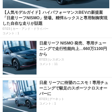
【人気モデルガイド】ハイパフォーマンスBEVの新提案
「日産リーフNISMO」登場。精悍ルックスと専用制御実現
した自在な走りが話題
07/23 | カー・アンド・ドライバー
コメント：1
日産リーフ NISMO 発売、専用チュー
ニングで走行性能向上…660万1100円
から
07/23 | レスポンス
コメント：11
日産 リーフに待望のニスモ！専用チュ
ーニングで駿足のスポーツクロスオー
バーに
07/23 | グーネット
コメント：1