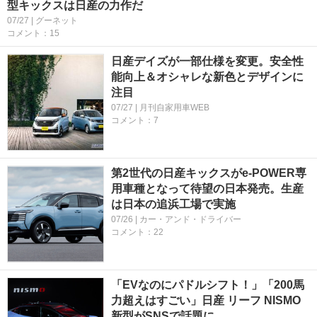
型キックスは日産の力作だ
07/27 | グーネット
コメント：15
日産デイズが一部仕様を変更。安全性
能向上＆オシャレな新色とデザインに
注目
07/27 | 月刊自家用車WEB
コメント：7
第2世代の日産キックスがe-POWER専
用車種となって待望の日本発売。生産
は日本の追浜工場で実施
07/26 | カー・アンド・ドライバー
コメント：22
「EVなのにパドルシフト！」「200馬
力超えはすごい」日産 リーフ NISMO
新型がSNSで話題に