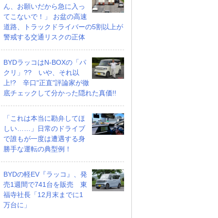
ん、お願いだから急に入っ
てこないで！」 お盆の高速
道路、トラックドライバーの5割以上が
警戒する交通リスクの正体
BYDラッコはN-BOXの「パ
クリ」?? いや、それ以
上!? 辛口"正直"評論家が徹
底チェックして分かった隠れた真価!!
「これは本当に勘弁してほ
しい……」日常のドライブ
で誰もが一度は遭遇する身
勝手な運転の典型例！
BYDの軽EV『ラッコ』、発
売1週間で741台を販売 東
福寺社長「12月末までに1
万台に」