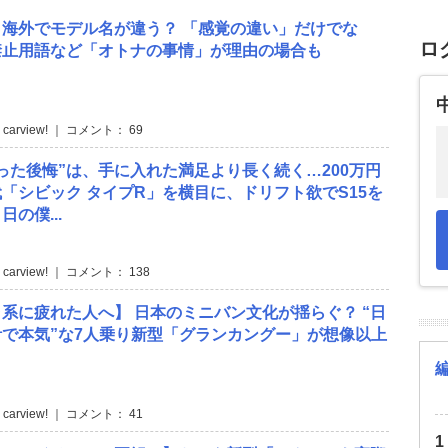
海外でモデル名が違う？ 「感覚の違い」だけでな
ロ
禁止用語など「オトナの事情」が理由の場合も
 carview! ｜ コメント： 69
った後悔”は、手に入れた満足より長く続く…200万円
「シビック タイプR」を横目に、ドリフト欲でS15を
の僕...
 carview! ｜ コメント： 138
系に疲れた人へ】 日本のミニバン文化が揺らぐ？ “日
で本気”な7人乗り新型「グランカングー」が想像以上
 carview! ｜ コメント： 41