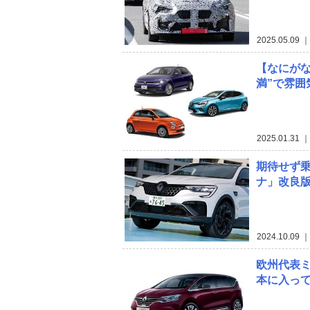
2025.05.09
｜
【なにがな
満”で雰囲
2025.01.31
｜
期待せず
ナ」改良
2024.10.09
｜
欧州代表ミ
本に入っ