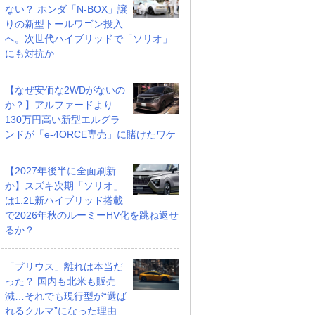
ない？ ホンダ「N-BOX」譲
りの新型トールワゴン投入
へ。次世代ハイブリッドで「ソリオ」
にも対抗か
【なぜ安価な2WDがないの
か？】アルファードより
130万円高い新型エルグラ
ンドが「e-4ORCE専売」に賭けたワケ
【2027年後半に全面刷新
か】スズキ次期「ソリオ」
は1.2L新ハイブリッド搭載
で2026年秋のルーミーHV化を跳ね返せ
るか？
「プリウス」離れは本当だ
った？ 国内も北米も販売
減…それでも現行型が“選ば
れるクルマ”になった理由