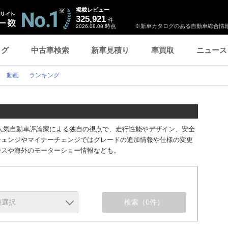
掲載レビュー
325,921
件
時点
※新車カタログのある自動車総合情報
2026.08.08
ログ
中古車検索
新車見積り
車買取
ニュース
動画
ランキング
人気自動車評論家による独自の視点で、走行性能やデザイン、安全
チェンジやマイナーチェンジではグレードの追加情報や仕様の変更
ースや海外のモーターショー情報なども。
検索
（0件）