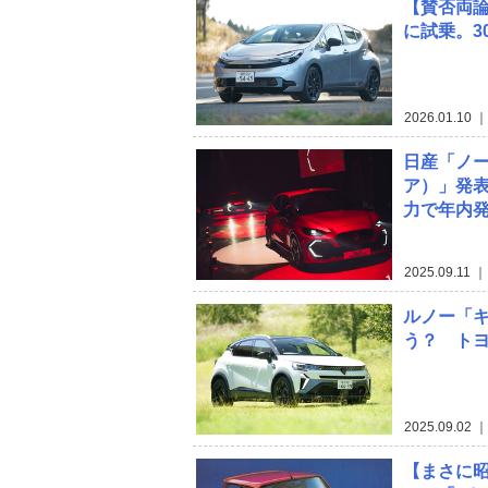
【賛否両
に試乗。3
2026.01.10
｜
日産「ノー
ア）」発
力で年内
2025.09.11
｜
ルノー「キ
う？ ト
2025.09.02
｜
【まさに昭