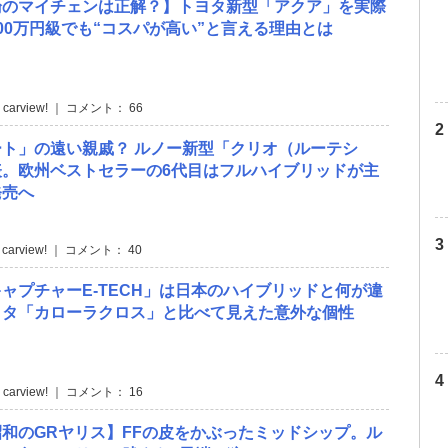
論のマイチェンは正解？】トヨタ新型「アクア」を実際
00万円級でも“コスパが高い”と言える理由とは
 carview! ｜ コメント： 66
ト」の遠い親戚？ ルノー新型「クリオ（ルーテシ
表。欧州ベストセラーの6代目はフルハイブリッドが主
発売へ
 carview! ｜ コメント： 40
ャプチャーE-TECH」は日本のハイブリッドと何が違
ヨタ「カローラクロス」と比べて見えた意外な個性
 carview! ｜ コメント： 16
和のGRヤリス】FFの皮をかぶったミッドシップ。ル