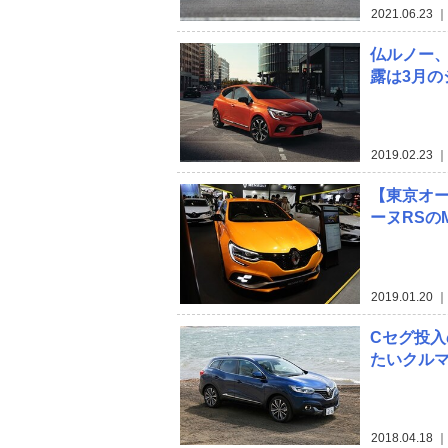
2021.06.23
｜
仏ルノー
露は3月の
2019.02.23
｜ 
【東京オー
ーヌRSの
2019.01.20
｜ 
Cセグ投入
たいクル
2018.04.18
｜ 