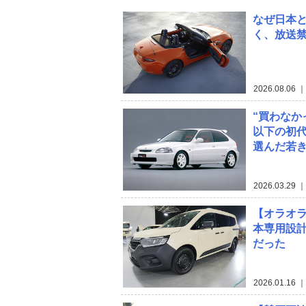
なぜ日本と
く、放送
2026.08.06
｜
“買わなか
以下の初代
選んだ若き日
2026.03.29
｜
【オラオラ
本専用設計
だった
2026.01.16
｜