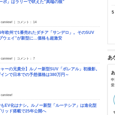
ーボ」はラリーで吠えた“異端の狼”
 carview! ｜ コメント： 14
4年欧州で1番売れたダチア「サンデロ」。そのSUV
プウェイ”が新型に…価格も超激安
あ
 carview! ｜ コメント： 7
ャーの兄貴分】ルノー新型SUV「ボレアル」初撮影。
インで日本での予想価格は380万円～
申
愛
carview!
でもEV化はナシ。ルノー新型「ルーテシア」は進化型
リッド搭載で25年公開へ