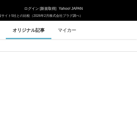
ログイン
[
新規取得
]
Yahoo! JAPAN
サイト5社との比較（2026年2月株式会社プラグ調べ）
オリジナル記事
マイカー