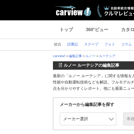
トップ
360°ビュー
カタ
総合
試乗記
スクープ
フォト
コラム
carview!
>
編集記事
>
ルノー
>
ルーテシア
ルノー ルーテシアの編集記事
最新の「ルノー ルーテシア」に関する情報を
性能や自動運転技術などを解説。フルモデル
点を分かりやすくレポート。他にも最新ニュ
メーカーから編集記事を探す