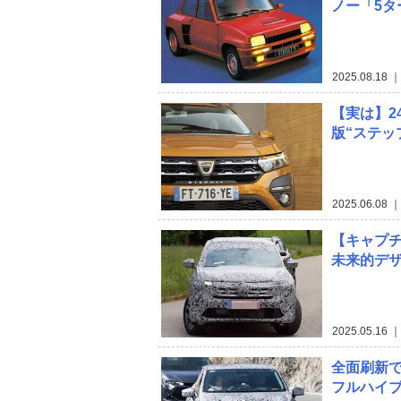
ノー「5タ
2025.08.18
｜
【実は】2
版“ステッ
2025.06.08
｜
【キャプチ
未来的デザ
2025.05.16
｜ 
全面刷新
フルハイブ