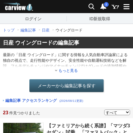
carview!
検索
通知
i
ログイン
ID新規取得
トップ
編集記事
日産
ウイングロード
日産 ウイングロードの編集記事
最新の「日産 ウイングロード」に関する情報を人気自動車評論家による
独自の視点で、走行性能やデザイン、安全性能や自動運転技術などを解
説。フルモデルチェンジやマイナーチェンジではグレードの追加情報や
もっと見る
仕様の変更点を分かりやすくレポート。他にも最新ニュースや海外のモ
ーターショー情報なども。
メーカーから編集記事を探す
編集記事 アクセスランキング
(2026/08/11更新)
23
件見つかりました
【ファミリアから続く系譜】「マツダ3
セダン」試乗。「ファストバック」と