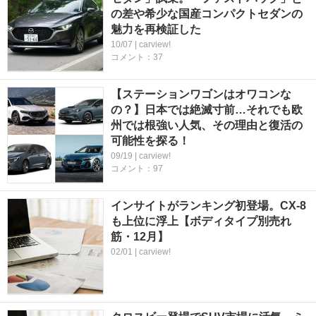
の差や希少な国産コンパクトセダンの
魅力を再検証した
10/07 | carview!
コメント：37
【ステーションワゴンはオワコンな
の？】日本では絶滅寸前…それでも欧
州では根強い人気、その理由と復活の
可能性を探る！
09/19 | carview!
コメント：97
インサイトがランキング初登場。CX-8
も上位に浮上【ボディタイプ別売れ
筋・12月】
02/01 | carview!