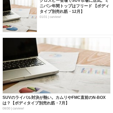
クロスビー登場でSUV市場に活気。ミ
ニバン年間トップはフリード 【ボディ
タイプ別売れ筋・12月】
01/31 | carview!
SUVのライバル対決が熱い。カムリやFMC直前のN-BOX
は？【ボディタイプ別売れ筋・7月】
08/30 | carview!