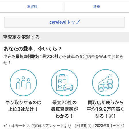
車買取
新車
carview!トップ
車査定を依頼する
あなたの愛車、今いくら？
申込み
最短3時間後
に
最大20社
から愛車の査定結果をWebでお知ら
せ！
※1：本サービスで実施のアンケートより （回答期間：2023年6月〜2024