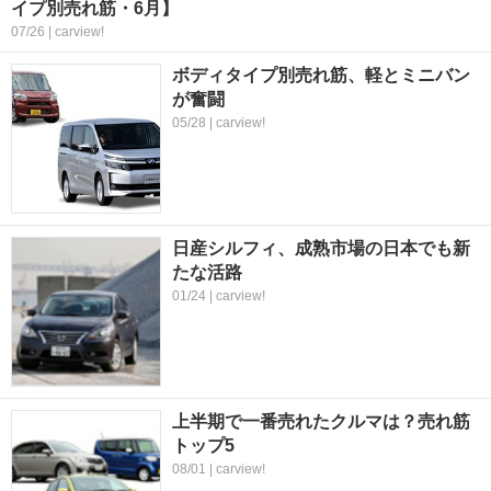
イプ別売れ筋・6月】
07/26 | carview!
ボディタイプ別売れ筋、軽とミニバン
が奮闘
05/28 | carview!
日産シルフィ、成熟市場の日本でも新
たな活路
01/24 | carview!
上半期で一番売れたクルマは？売れ筋
トップ5
08/01 | carview!