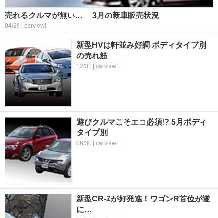
売れるクルマが無い… 3月の新車販売状況
04/29 | carview!
新型HVは軒並み好調 ボディタイプ別
の売れ筋
12/31 | carview!
遊びクルマこそエコ必須!? 5月ボディ
タイプ別
06/30 | carview!
新型CR-Zが好発進！ワゴンR首位が遂
に…