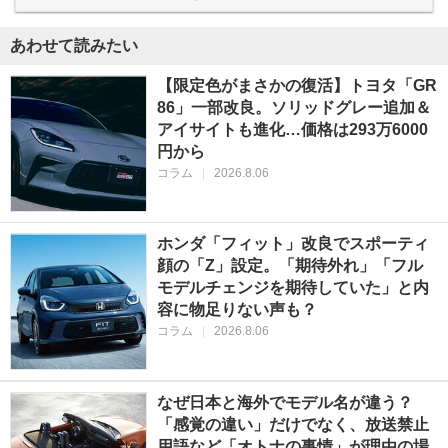
あわせて読みたい
【限定色がまさかの復活】トヨタ「GR
86」一部改良。ソリッドグレー追加＆
アイサイトも進化…価格は293万6000
円から
コラム
|
2026.8.06
ホンダ「フィット」改良でスポーティ
顔の「Z」設定。「期待外れ」「フル
モデルチェンジを期待していた」と内
容に物足りない声も？
コラム
|
2026.8.06
なぜ日本と海外でモデル名が違う？
「感覚の違い」だけでなく、放送禁止
用語など「オトナの事情」が理由の場