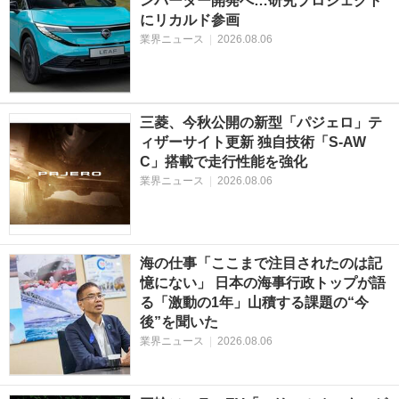
ンバーター開発へ…研究プロジェクト
にリカルド参画
業界ニュース
|
2026.08.06
三菱、今秋公開の新型「パジェロ」テ
ィザーサイト更新 独自技術「S-AW
C」搭載で走行性能を強化
業界ニュース
|
2026.08.06
海の仕事「ここまで注目されたのは記
憶にない」 日本の海事行政トップが語
る「激動の1年」山積する課題の“今
後”を聞いた
業界ニュース
|
2026.08.06