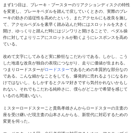
まず1つ目は、ブレーキ・ブースターのリアクションディスクの特性
を変更し、ブレーキペダルを踏んで戻していくときの、実際のブレ
ーキの効きの追従性を高めたという。またアクセルにも改良を施し
て、アクセルペダルを素早く踏み込んだ時にはスロットルを大きく
開け、ゆっくりと踏んだ時にはジンワリと開けることで、ペダル操
作に対してよりリニアにスロットルが動くようにレスポンスを高め
ている。
改めて文字にしてみると実に酔狂なこだわりである。しかし、こう
した地道な改良が独自の表現につながり、走りに価値が生まれる。
つまりロードスターが
ロードスター
であるための本質的な部分なの
である。こんな細かなことをしても、爆発的に売れるようになるわ
けではないし、もしかするとクルマ好きですら気付かれないかもし
れない。それでもこだわる純粋さに、僕らがどこかで希望を感じて
いるのも間違いない。
ミスターロードスターこと貴島孝雄さんからロードスターの主査の
座を受け継いだ現主査の山本さんからも、新世代に対応するための
変更を伺った。