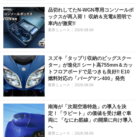
品切れしてたN-WGN専用コンソールボ
ックスが再入荷！ 収納＆充電&照明で
車内が激変!!
業界ニュース
|
2026.08.06
スズキ「タップリ収納のビッグスクー
ター」が進化!! シート高755mm＆カッ
トフロアボードで足つきも良好!! E10
燃料対応の「バーグマン400」発売
業界ニュース
|
2026.08.06
南海が「次期空港特急」の導入を決
定！「ラピート」の価値を受け継ぐ車
両に 「なにわ筋線」の開業に向け導入
へ
業界ニュース
|
2026.08.06