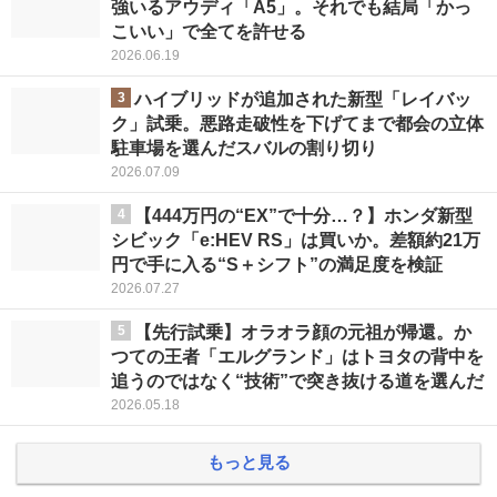
強いるアウディ「A5」。それでも結局「かっ
こいい」で全てを許せる
2026.06.19
3
ハイブリッドが追加された新型「レイバッ
ク」試乗。悪路走破性を下げてまで都会の立体
駐車場を選んだスバルの割り切り
2026.07.09
4
【444万円の“EX”で十分…？】ホンダ新型
シビック「e:HEV RS」は買いか。差額約21万
円で手に入る“S＋シフト”の満足度を検証
2026.07.27
5
【先行試乗】オラオラ顔の元祖が帰還。か
つての王者「エルグランド」はトヨタの背中を
追うのではなく“技術”で突き抜ける道を選んだ
2026.05.18
もっと見る