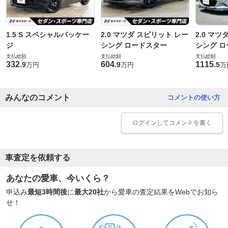
1.5 S スペシャルパッケー
2.0 マツダ スピリット レー
2.0 マ
ジ
シング ロードスター
シング ロ
支払総額
支払総額
支払総額
332
604
1115
.
9
.
9
.
5
万円
万円
万
みんなのコメント
コメントの使い方
ログイン
してコメントを書く
車査定を依頼する
あなたの愛車、今いくら？
申込み
最短3時間後
に
最大20社
から愛車の査定結果をWebでお知ら
せ！