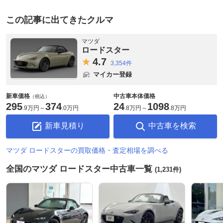
この記事に出てきたクルマ
マツダ
ロードスター
4.
7
3,354件
マイカー登録
新車価格
中古車本体価格
（税込）
295
374
24
1098
.
9万円
～
.
0万円
.
8万円
～
.
8万円
新車見積り
中古車を検索
マツダ ロードスターの買取価格・査定相場を調べる
全国のマツダ ロードスター中古車一覧
(1,231件)