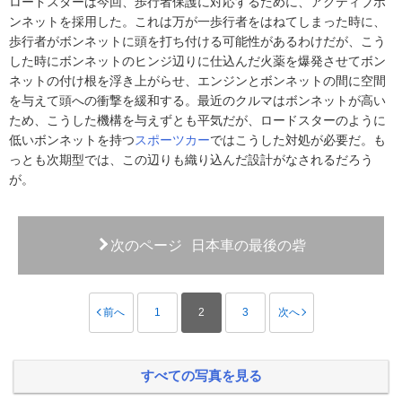
ロードスターは今回、歩行者保護に対応するために、アクティブボ
ンネットを採用した。これは万が一歩行者をはねてしまった時に、
歩行者がボンネットに頭を打ち付ける可能性があるわけだが、こう
した時にボンネットのヒンジ辺りに仕込んだ火薬を爆発させてボン
ネットの付け根を浮き上がらせ、エンジンとボンネットの間に空間
を与えて頭への衝撃を緩和する。最近のクルマはボンネットが高い
ため、こうした機構を与えずとも平気だが、ロードスターのように
低いボンネットを持つ
スポーツカー
ではこうした対処が必要だ。も
っとも次期型では、この辺りも織り込んだ設計がなされるだろう
が。
次のページ
日本車の最後の砦
前へ
1
2
3
次へ
すべての写真を見る