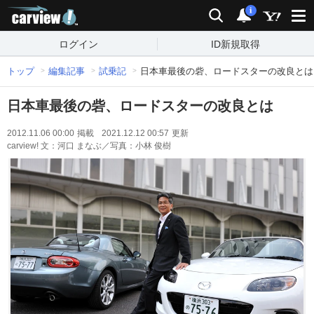
carview!
検索
通知
i
ログイン
ID新規取得
トップ
編集記事
試乗記
日本車最後の砦、ロードスターの改良とは
日本車最後の砦、ロードスターの改良とは
2012.11.06 00:00
掲載
2021.12.12 00:57
更新
carview! 文：河口 まなぶ／写真：小林 俊樹