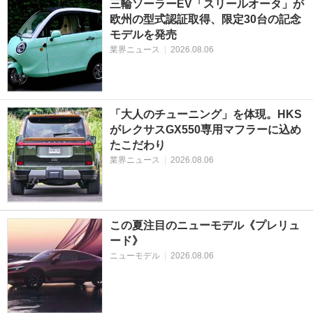
三輪ソーラーEV「スリールオータ」が
欧州の型式認証取得、限定30台の記念
モデルを発売
業界ニュース
|
2026.08.06
「大人のチューニング」を体現。HKS
がレクサスGX550専用マフラーに込め
たこだわり
業界ニュース
|
2026.08.06
この夏注目のニューモデル《プレリュ
ード》
ニューモデル
|
2026.08.06