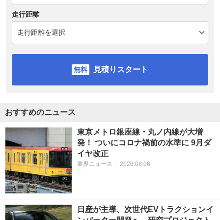
走行距離
見積りスタート
おすすめのニュース
東京メトロ銀座線・丸ノ内線が大増
発！ ついにコロナ禍前の水準に 9月ダ
イヤ改正
業界ニュース
|
2026.08.06
日産が主導、次世代EVトラクションイ