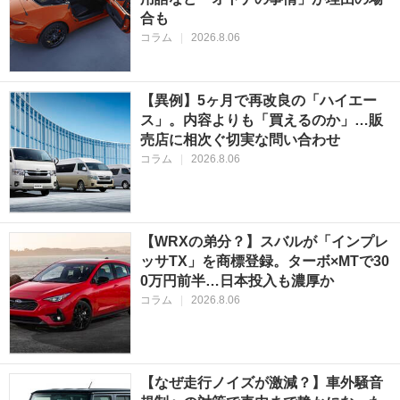
合も
コラム
|
2026.8.06
【異例】5ヶ月で再改良の「ハイエー
ス」。内容よりも「買えるのか」…販
売店に相次ぐ切実な問い合わせ
コラム
|
2026.8.06
【WRXの弟分？】スバルが「インプレ
ッサTX」を商標登録。ターボ×MTで30
0万円前半…日本投入も濃厚か
コラム
|
2026.8.06
【なぜ走行ノイズが激減？】車外騒音