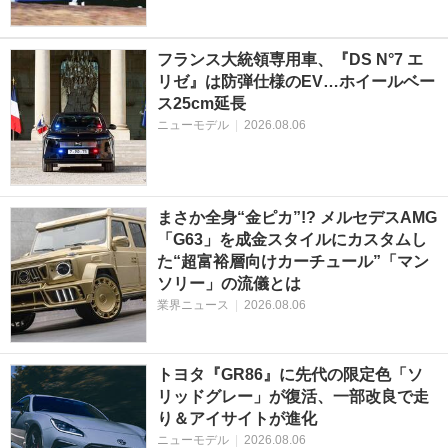
フランス大統領専用車、『DS N°7 エ
リゼ』は防弾仕様のEV…ホイールベー
ス25cm延長
ニューモデル
|
2026.08.06
まさか全身“金ピカ”!? メルセデスAMG
「G63」を成金スタイルにカスタムし
た“超富裕層向けカーチュール”「マン
ソリー」の流儀とは
業界ニュース
|
2026.08.06
トヨタ『GR86』に先代の限定色「ソ
リッドグレー」が復活、一部改良で走
り＆アイサイトが進化
ニューモデル
|
2026.08.06