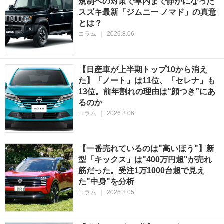
規制への対策で車内まで静かになった
スズキ最新「ジムニー ノマド」の真意
とは？
コラム
|
2026.8.06
【日産車が上半期トップ10から消え
た】「ノート」は11位、「セレナ」も
13位。前年割れの理由は“顔つき”にあ
るのか
コラム
|
2026.8.06
【一番売れているのは"高いほう"】新
型「キックス」は"400万円超"が売れ
筋だった。受注1万1000台超で見え
た"中身"を分析
コラム
|
2026.8.05