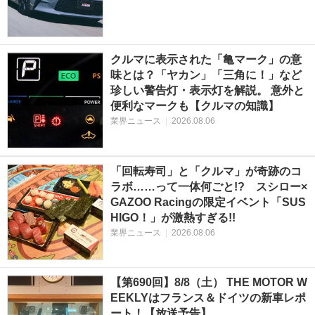
クルマに表示された「亀マーク」の意
味とは？「ヤカン」「三角に！」など
珍しい警告灯・表示灯を解説。 意外と
便利なマークも【クルマの知識】
業界ニュース
|
2026.08.06
「回転寿司」と「クルマ」が奇跡のコ
ラボ……って一体何ごと!? スシロー×
GAZOO Racingの限定イベント「SUS
HIGO！」が激熱すぎる!!
業界ニュース
|
2026.08.06
【第690回】8/8（土） THE MOTOR W
EEKLYはフランス＆ドイツの新車レポ
ート！【放送予告】