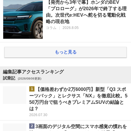
【発売から3年で幕】ホンダのBEV
「プロローグ」が2026年で終了する理
由。次世代e:HEVへ舵を切る電動化戦
略の現在地
コラム
|
2026.8.05
もっと見る
編集記事アクセスランキング
試乗記
(2026/08/06更新)
1
【価格差わずか2万6000円】新型「Q3 スポ
ーツバック」とレクサス「NX」を徹底比較。5
50万円台で狙うべきプレミアムSUVの結論と
は？
2026.07.30
2
3画面のデジタル空間にスマホ感覚の慣れを