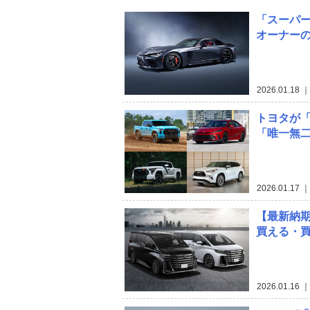
「スーパー
オーナー
2026.01.18
｜
トヨタが
「唯一無
2026.01.17
｜
【最新納
買える・買
2026.01.16
｜