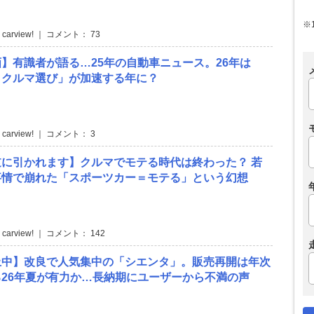
※
 carview! ｜ コメント： 73
】有識者が語る…25年の自動車ニュース。26年は
きクルマ選び」が加速する年に？
 carview! ｜ コメント： 3
に引かれます】クルマでモテる時代は終わった？ 若
事情で崩れた「スポーツカー＝モテる」という幻想
 carview! ｜ コメント： 142
止中】改良で人気集中の「シエンタ」。販売再開は年次
26年夏が有力か…長納期にユーザーから不満の声