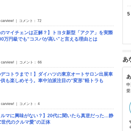
 carview! ｜ コメント： 72
論のマイチェンは正解？】トヨタ新型「アクア」を実際
00万円級でも“コスパが高い”と言える理由とは
あ
 carview! ｜ コメント： 66
のデコトラまで！】ダイハツの東京オートサロン出展車
供も楽しめそう。車中泊派注目の“変形”軽トラも
申
愛
 carview! ｜ コメント： 4
ルマに興味がない？】20代に聞いたら真逆だった…静
Z世代のクルマ愛”の正体