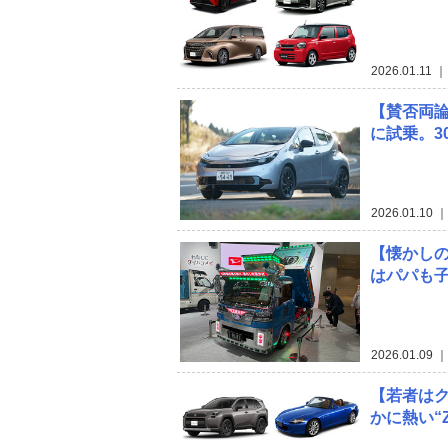
2026.01.11
｜
【賛否両
に試乗。3
2026.01.10
｜
【懐かし
はパパも子
2026.01.09
｜
【若者はク
かに熱い“