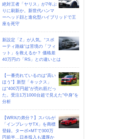
絶対王者「ヤリス」が7年ぶ
りに刷新か。新世代ハンマ
ーヘッド顔と進化型ハイブリッドで王
座を死守
新設定「Z」が人気。“スポ
ーティ路線”は苦境の「フィ
ット」を救えるか？ 価格差
40万円の「RS」との違いとは
【一番売れているのは"高い
ほう"】新型「キックス」
は"400万円超"が売れ筋だっ
た。受注1万1000台超で見えた"中身"を
分析
【WRXの弟分？】スバルが
「インプレッサTX」を商標
登録。ターボ×MTで300万
円前半…日本投入も濃厚か