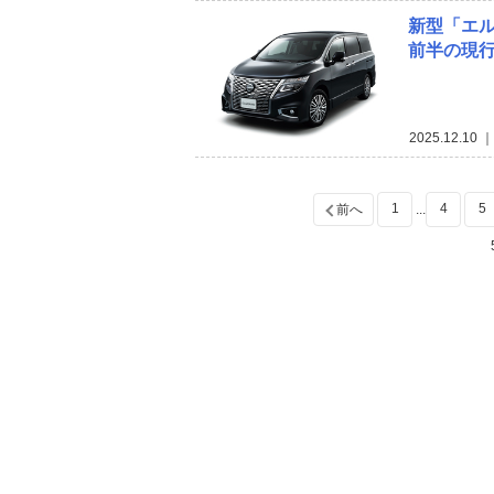
新型「エル
前半の現
2025.12.10
｜
1
4
5
前へ
...