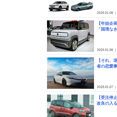
2026.01.08
｜
【年始企画
「国境な
2026.01.08
｜
【それ、逆
者の恋愛
2026.01.07
｜
【受注停
改良の入る