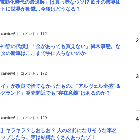
「電動化時代の最適解」は真っ赤なウソ!? 欧州の業界団
ートに世界が衝撃…今後はどうなる？
 carview! ｜ コメント： 172
ル神話の代償】「金があっても買えない」異常事態。な
ヨタの新車はここまで手に入らないのか
 carview! ｜ コメント： 172
イ」が改良で捨てなかったもの。“アルヴェル全盛”＆
グランド」発売間近でも“存在意義”はあるのか？
 carview! ｜ コメント： 129
】キラキラ？しおしお？ 人の名前になりそうな車名
アップしたら、実は結構たくさんあったゾ！