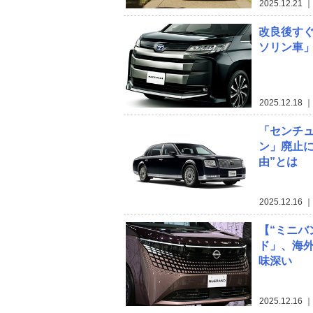
2025.12.21
｜
改良後す
ソリン車」
2025.12.18
｜
「センチ
ン」廃止
由”とは
2025.12.16
｜
【“ミニバ
ド」、海外
味深い
2025.12.16
｜