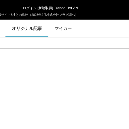
ログイン
[
新規取得
]
Yahoo! JAPAN
サイト5社との比較（2026年2月株式会社プラグ調べ）
オリジナル記事
マイカー