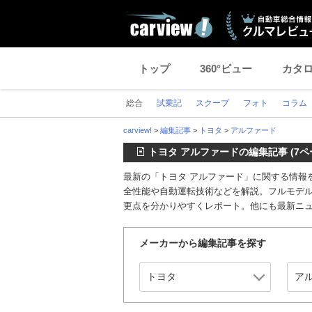
トップ
360°ビュー
カタ
総合
試乗記
スクープ
フォト
コラム
carview!
>
編集記事
>
トヨタ
>
アルファード
トヨタ アルファードの編集記事 (7ペ
最新の「トヨタ アルファード」に関する情報
全性能や自動運転技術などを解説。フルモデ
更点を分かりやすくレポート。他にも最新ニ
メーカーから編集記事を探す