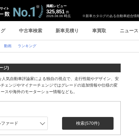
掲載レビュー
325,851
件
時点
※新車カタログのある自動車総合情報
2026.08.06
ログ
中古車検索
新車見積り
車買取
ニュース
動画
ランキング
ージ)
を人気自動車評論家による独自の視点で、走行性能やデザイン、安
ルチェンジやマイナーチェンジではグレードの追加情報や仕様の変
ュースや海外のモーターショー情報なども。
検索
(570件)