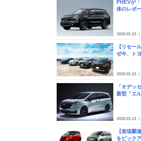
PHEVが
体のレポ
2026.01.15
｜
【リセー
ぜ今、ト
2026.01.15
｜
「オデッセ
新型「エル
2026.01.13
｜
【亜琉覇道
をピック