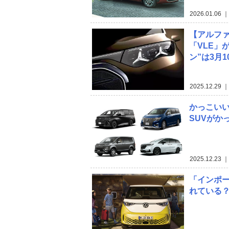
2026.01.06
｜
【アルフ
「VLE」
ン”は3月
2025.12.29
｜
かっこい
SUVがか
2025.12.23
｜
「インポー
れている？