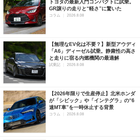
トヨタの最新入門コンパクトに試乗。
GR譲りの走りと“軽さ”に驚いた
コラム
|
2026.8.08
【無理なEV化は不要？】新型アウディ
「A6」ディーゼル試乗。静粛性の高さ
と走りに宿る内燃機関の最適解
試乗記
|
2026.8.08
【2026年限りで生産停止】北米ホンダ
が「シビック」や「インテグラ」の“6
速MT車”を一時休止する背景
コラム
|
2026.8.08