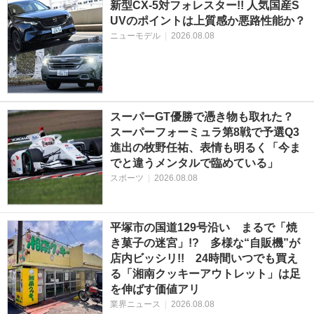
新型CX-5対フォレスター!! 人気国産S
UVのポイントは上質感か悪路性能か？
ニューモデル
|
2026.08.08
スーパーGT優勝で憑き物も取れた？
スーパーフォーミュラ第8戦で予選Q3
進出の牧野任祐、表情も明るく「今ま
でと違うメンタルで臨めている」
スポーツ
|
2026.08.08
平塚市の国道129号沿い まるで「焼
き菓子の迷宮」!? 多様な“自販機”が
店内ビッシリ!! 24時間いつでも買え
る「湘南クッキーアウトレット」は足
を伸ばす価値アリ
業界ニュース
|
2026.08.08