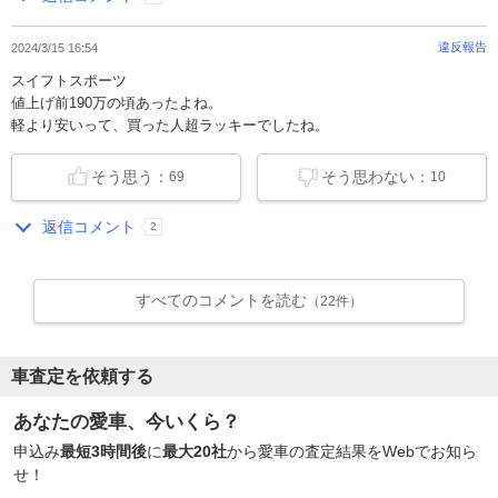
違反報告
2024/3/15 16:54
スイフトスポーツ
値上げ前190万の頃あったよね。
軽より安いって、買った人超ラッキーでしたね。
そう思う：
そう思わない：
69
10
返信コメント
2
すべてのコメントを読む
（22件）
車査定を依頼する
あなたの愛車、今いくら？
申込み
最短3時間後
に
最大20社
から愛車の査定結果をWebでお知ら
せ！