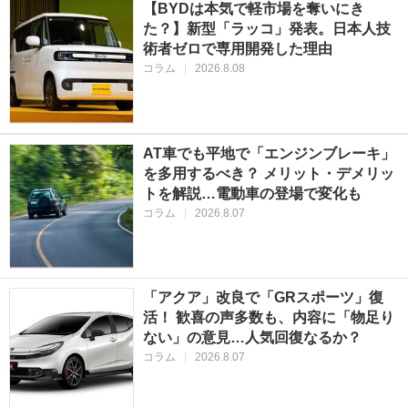
【BYDは本気で軽市場を奪いにき
た？】新型「ラッコ」発表。日本人技
術者ゼロで専用開発した理由
コラム
|
2026.8.08
AT車でも平地で「エンジンブレーキ」
を多用するべき？ メリット・デメリッ
トを解説…電動車の登場で変化も
コラム
|
2026.8.07
「アクア」改良で「GRスポーツ」復
活！ 歓喜の声多数も、内容に「物足り
ない」の意見…人気回復なるか？
コラム
|
2026.8.07