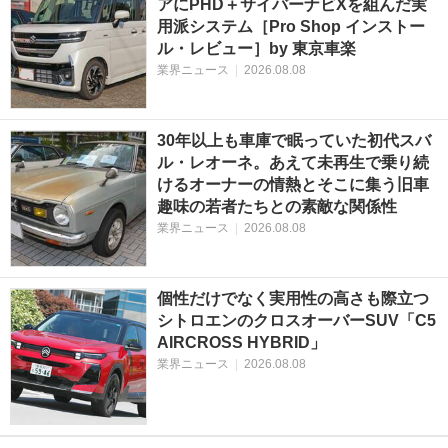
アにPHD＋サイバーナビXを組んだ実
用派システム［Pro Shop インストー
ル・レビュー］by 東京車楽
業界ニュース
|
2026.08.08
30年以上も車庫で眠っていた初代スバ
ル・レオーネ。あえて未再生で乗り続
けるオーナーの情熱とそこに集う旧車
趣味の若者たちとの素敵な関係性
業界ニュース
|
2026.08.08
個性だけでなく実用性の高さも際立つ
シトロエンのクロスオーバーSUV「C5
AIRCROSS HYBRID」
業界ニュース
|
2026.08.08