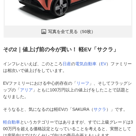
写真を全て見る（50枚）
その2｜値上げ前の今が買い！ 軽EV「サクラ」
インフレといえば、このところ
日産
の
電気自動車
（
EV
）ファミリー
は相次いで値上げをしています。
EVファミリーにおける中心的存在の「
リーフ
」、そしてフラッグシ
ップの「
アリア
」ともに100万円以上の値上げをしたことで話題と
なりました。
そうなると、気になるのは軽EVの「SAKURA（
サクラ
）」です。
軽自動車
というカテゴリーではありますが、すでに上級グレードは3
00万円を超える価格設定となっていることを考えると、実態として
は庶民向けではなくセレブ向けの商品企画ともいえます。