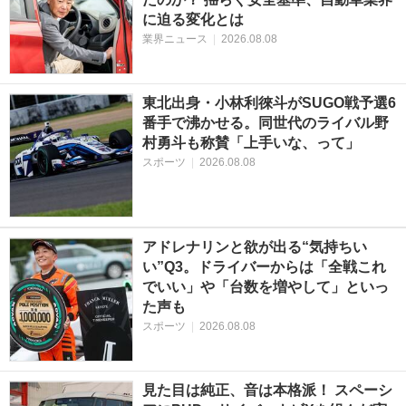
に迫る変化とは
業界ニュース
|
2026.08.08
東北出身・小林利徠斗がSUGO戦予選6
番手で沸かせる。同世代のライバル野
村勇斗も称賛「上手いな、って」
スポーツ
|
2026.08.08
アドレナリンと欲が出る“気持ちい
い”Q3。ドライバーからは「全戦これ
でいい」や「台数を増やして」といっ
た声も
スポーツ
|
2026.08.08
見た目は純正、音は本格派！ スペーシ