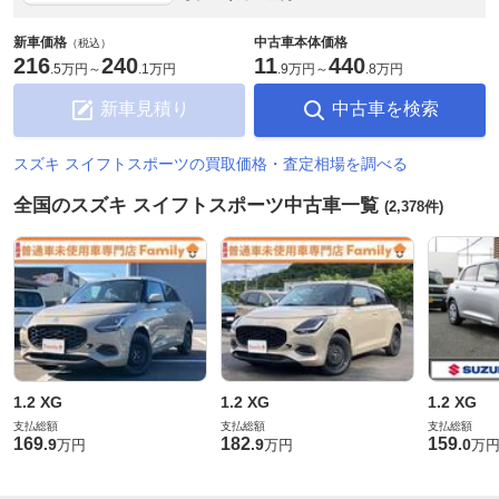
新車価格
中古車本体価格
（税込）
216
240
11
440
.
5万円
～
.
1万円
.
9万円
～
.
8万円
新車見積り
中古車を検索
スズキ スイフトスポーツの買取価格・査定相場を調べる
全国のスズキ スイフトスポーツ中古車一覧
(2,378件)
1.2 XG
1.2 XG
1.2 XG
支払総額
支払総額
支払総額
169
182
159
.
9
.
9
.
0
万円
万円
万