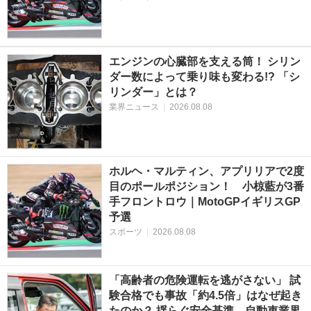
エンジンの心臓部を支える筒！ シリン
ダー数によって乗り味も変わる!? 「シ
リンダー」とは？
業界ニュース
|
2026.08.08
ホルヘ・マルティン、アプリリアで2度
目のポールポジション！ 小椋藍が3番
手フロントロウ｜MotoGPイギリスGP
予選
スポーツ
|
2026.08.08
「高齢者の危険運転を逃がさない」 試
験合格でも事故「約4.5倍」はなぜ起き
たのか？ 揺らぐ安全基準、自動車業界