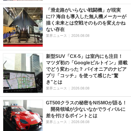
「滑走路がいらない戦闘機」が現実
に!? 海自も導入した無人機メーカーが
描く未来とは空戦そのものを変えかね
ない存在
業界ニュース
|
2026.08.08
新型SUV「CX-5」は室内にも注目！
マツダ初の「Googleビルトイン」搭載
でどう変わった？ パイオニアのナビア
プリ「コッチ」を使って感じた“驚
き”とは
業界ニュース
|
2026.08.08
GT500クラスの秘密をNISMOが語る！
開発領域が少ないなかでライバルに
差を付けるポイントとは
業界ニュース
|
2026.08.08