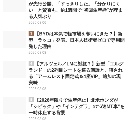
が先行公開。「すっきりした」「分かりにく
い」と賛否も、約1週間で“初回生産枠”が埋ま
る人気ぶり
2026.08.06
3
【BYDは本気で軽市場を奪いにきた？】新
型「ラッコ」発表。日本人技術者ゼロで専用開
発した理由
2026.08.08
4
【アルヴェル／LMに対抗？】新型「エルグ
ランド」の2列目シートを巡る議論と、噂され
る「アームレスト固定式＆4座VIP」追加の現
実味
2026.08.08
5
【2026年限りで生産停止】北米ホンダが
「シビック」や「インテグラ」の“6速MT車”を
一時休止する背景
2026.08.08