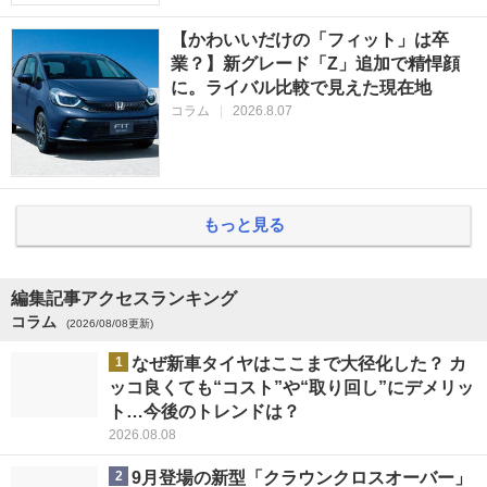
【かわいいだけの「フィット」は卒
業？】新グレード「Z」追加で精悍顔
に。ライバル比較で見えた現在地
コラム
|
2026.8.07
もっと見る
編集記事アクセスランキング
コラム
(2026/08/08更新)
1
なぜ新車タイヤはここまで大径化した？ カ
ッコ良くても“コスト”や“取り回し”にデメリッ
ト…今後のトレンドは？
2026.08.08
2
9月登場の新型「クラウンクロスオーバー」