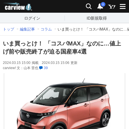
carview!
検索
通知
i
ログイン
ID新規取得
トップ
編集記事
コラム
いま買っとけ！ 「コスパMAX」なのに…
いま買っとけ！ 「コスパMAX」なのに…値上
げ前や販売終了が迫る国産車4選
2024.03.15 15:00
掲載
2024.03.15 15:06
更新
carview! 文：山本 晋也
39