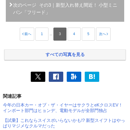
次のページ
その3｜新型入れ替え間近！ 小型ミニ
バン「フリード」
前へ
1
...
3
4
5
次へ
すべての写真を見る
関連記事
今年の日本カー・オブ・ザ・イヤーはサクラとeKクロスEV！
インポート部門はヒョンデ、電動モデルが全部門独占
【試乗】これならスイスポいらないかも!? 新型スイフトはやっ
ぱりマジメなクルマだった