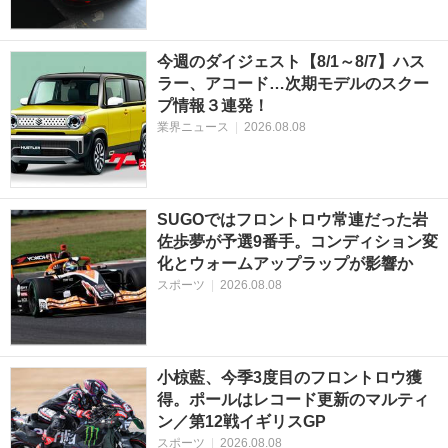
今週のダイジェスト【8/1～8/7】ハス
ラー、アコード…次期モデルのスクー
プ情報３連発！
業界ニュース
|
2026.08.08
SUGOではフロントロウ常連だった岩
佐歩夢が予選9番手。コンディション変
化とウォームアップラップが影響か
スポーツ
|
2026.08.08
小椋藍、今季3度目のフロントロウ獲
得。ポールはレコード更新のマルティ
ン／第12戦イギリスGP
スポーツ
|
2026.08.08