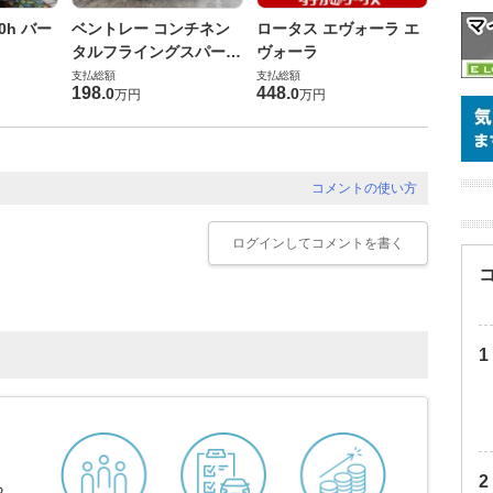
ダイハ
0h バー
ベントレー コンチネン
ロータス エヴォーラ エ
バス 6
タルフライングスパー
ヴォーラ
G
支払総額
6.0 4WD
支払総額
支払総額
169
.
9
198
.
448
.
0
0
万円
万円
コメントの使い方
ログイン
してコメントを書く
ら