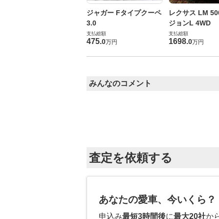
ジャガー Fタイプクーペ
レクサス LM 50
3.0
ジョンL 4WD
支払総額
支払総額
475
.
1698
.
0
0
万円
万円
みんなのコメント
査定を依頼する
あなたの愛車、今いくら？
申込み
最短3時間後
に
最大20社
か