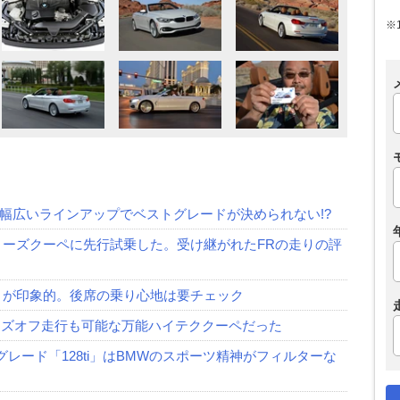
※
は幅広いラインアップでベストグレードが決められない!?
リーズクーペに先行試乗した。受け継がれたFRの走りの評
さが印象的。後席の乗り心地は要チェック
ハンズオフ走行も可能な万能ハイテククーペだった
レード「128ti」はBMWのスポーツ精神がフィルターな