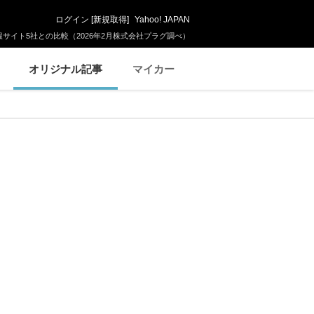
ログイン
[
新規取得
]
Yahoo! JAPAN
サイト5社との比較（2026年2月株式会社プラグ調べ）
オリジナル記事
マイカー