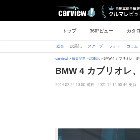
トップ
360°ビュー
カタ
総合
試乗記
スクープ
フォト
コラム
carview!
>
編集記事
>
試乗記
>
BMW 4 カブリオレ
BMW 4 カブリオ
2014.02.22 10:00
掲載
2021.12.11 03:46
更新