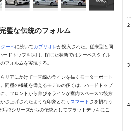
全25枚
、完璧な伝統のフォルム
、
クーペ
に続いて
カブリオレ
が投入された。従来型と同
ハードトップを採用。閉じた状態ではクーペスタイル
レのフォルムを実現する。
からリアにかけて一直線のラインを描くモーターボート
だ。同種の機能を備えるモデルの多くは、ハードトップ
めに、フロントから伸びるラインが室内スペースの後方
がかさ上げされたような印象となり
スマート
さを損なう
30型3シリーズからの伝統としてフラットデッキにこ