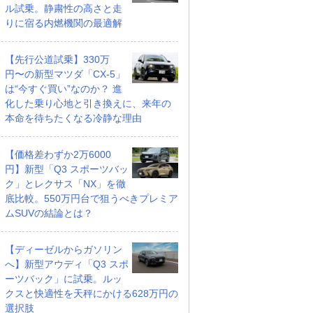
ル試乗。静粛性の高さと走
りに宿る内燃機関の最適解
【先行公道試乗】330万
円〜の新型マツダ「CX-5」
は“今すぐ買い”なのか？ 進
化した乗り心地と引き換えに、来年の
本命を待ちたくなる冷静な理由
【価格差わずか2万6000
円】新型「Q3 スポーツバッ
ク」とレクサス「NX」を徹
底比較。550万円台で狙うべきプレミア
ムSUVの結論とは？
【ディーゼルからガソリン
へ】新型アウディ「Q3 スポ
ーツバック」に試乗。ルッ
クスと快適性を天秤にかける628万円の
選択肢