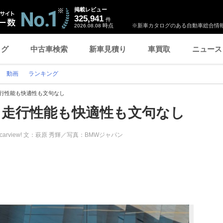
掲載レビュー
325,941
件
時点
※新車カタログのある自動車総合情報
2026.08.08
ログ
中古車検索
新車見積り
車買取
ニュース
動画
ランキング
、走行性能も快適性も文句なし
レ、走行性能も快適性も文句なし
carview! 文：萩原 秀輝／写真：BMWジャパン