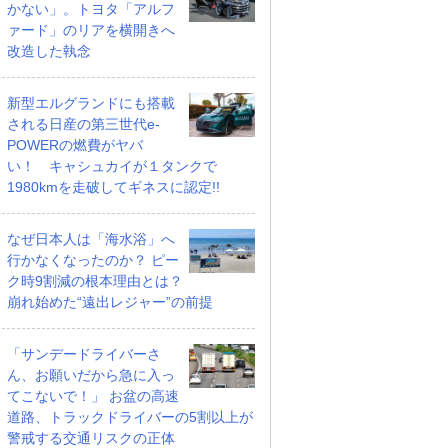
かない」。トヨタ「アルフ
ァード」のリアを横開きへ
改造した執念
新型エルグランドにも搭載
される日産の第三世代e-
POWERの燃費がヤバ
い！ キャシュカイが１タンクで
1980kmを走破してギネスに認定!!
なぜ日本人は「海水浴」へ
行かなくなったのか？ ピー
ク時9割減の根本理由とは？
崩れ始めた“遠出レジャー”の前提
「サンデードライバーさ
ん、お願いだから急に入っ
てこないで！」 お盆の高速
道路、トラックドライバーの5割以上が
警戒する交通リスクの正体