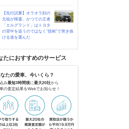
【先行試乗】オラオラ顔の
元祖が帰還。かつての王者
「エルグランド」はトヨタ
の背中を追うのではなく“技術”で突き抜
ける道を選んだ
なたにおすすめのサービス
あなたの愛車、今いくら？
込み
最短3時間後
に
最大20社
から
車の査定結果をWebでお知らせ！