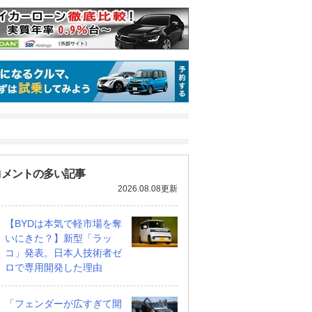
ツ ムーヴキャン
アストンマーティン V8
ホンダ NSX 3.0
60 ストライプス
ヴァンテージ スポーツ
支払総額
898
.
0
万円
シフト
支払総額
589
.
0
万円
万円
コメントの多い記事
2026.08.08更新
【BYDは本気で軽市場を奪
いにきた？】新型「ラッ
コ」発表。日本人技術者ゼ
ロで専用開発した理由
「フェンダーが広すぎて開