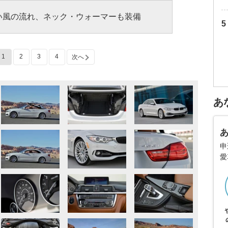
い風の流れ、ネック・ウォーマーも装備
1
2
3
4
次へ
あ
申
愛