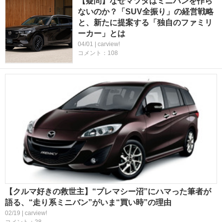
【疑問】なぜマツダはミニバンを作ら
ないのか？「SUV全振り」の経営戦略
と、新たに提案する「独自のファミリ
ーカー」とは
04/01 | carview!
コメント：108
【クルマ好きの救世主】“プレマシー沼”にハマった筆者が
語る、“走り系ミニバン”がいま“買い時”の理由
02/19 | carview!