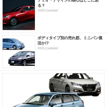
デミオ・デザインの核心はどこにあ
る？
10/20 | carview!
ボディタイプ別の売れ筋、ミニバン復
活か!?
10/31 | carview!