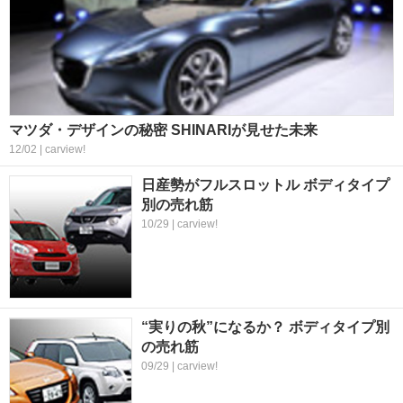
マツダ・デザインの秘密 SHINARIが見せた未来
12/02 | carview!
日産勢がフルスロットル ボディタイプ
別の売れ筋
10/29 | carview!
“実りの秋”になるか？ ボディタイプ別
の売れ筋
09/29 | carview!