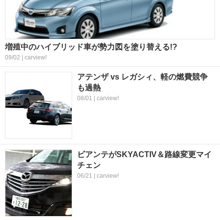
増殖中のハイブリッド車が勢力図を塗り替える!?
09/02 | carview!
アテンザ vs レガシィ、軽の燃費競争
も過熱
08/01 | carview!
ビアンテがSKYACTIV＆路線変更マイ
チェン
06/21 | carview!