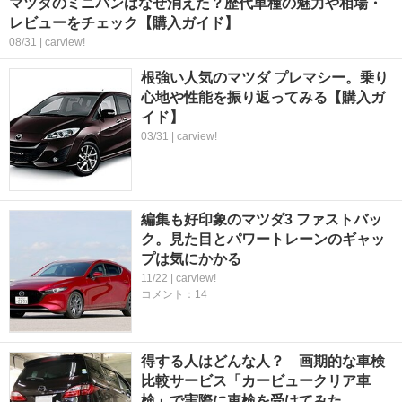
マツダのミニバンはなぜ消えた？歴代車種の魅力や相場・
レビューをチェック【購入ガイド】
08/31 | carview!
根強い人気のマツダ プレマシー。乗り
心地や性能を振り返ってみる【購入ガ
イド】
03/31 | carview!
編集も好印象のマツダ3 ファストバッ
ク。見た目とパワートレーンのギャッ
プは気にかかる
11/22 | carview!
コメント：14
得する人はどんな人？ 画期的な車検
比較サービス「カービュークリア車
検」で実際に車検を受けてみた