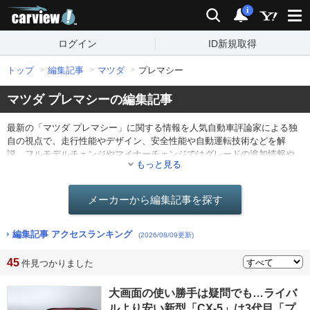
carview!
検索
通知
i
ログイン
ID新規取得
トップ
編集記事
マツダ
プレマシー
マツダ プレマシーの編集記事
最新の「マツダ プレマシー」に関する情報を人気自動車評論家による独
自の視点で、走行性能やデザイン、安全性能や自動運転技術などを解
説。フルモデルチェンジやマイナーチェンジではグレードの追加情報や
もっと見る
仕様の変更点を分かりやすくレポート。他にも最新ニュースや海外のモ
ーターショー情報なども。
メーカーから編集記事を探す
編集記事 アクセスランキング
(2026/08/09更新)
45
件見つかりました
大画面の使い勝手は疑問でも…ライバ
ルより安い新型「CX-5」は3代目「プ