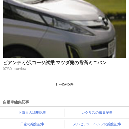
ビアンテ 小沢コージ試乗 マツダ発の背高ミニバン
07/30 | carview!
1
〜
45
/
45
件
自動車編集記事
トヨタの編集記事
レクサスの編集記事
日産の編集記事
メルセデス・ベンツの編集記事