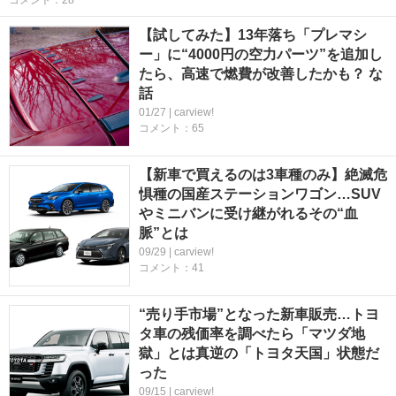
コメント：28
【試してみた】13年落ち「プレマシ
ー」に“4000円の空力パーツ”を追加し
たら、高速で燃費が改善したかも？ な
話
01/27 | carview!
コメント：65
【新車で買えるのは3車種のみ】絶滅危
惧種の国産ステーションワゴン…SUV
やミニバンに受け継がれるその“血
脈”とは
09/29 | carview!
コメント：41
“売り手市場”となった新車販売…トヨ
タ車の残価率を調べたら「マツダ地
獄」とは真逆の「トヨタ天国」状態だ
った
09/15 | carview!