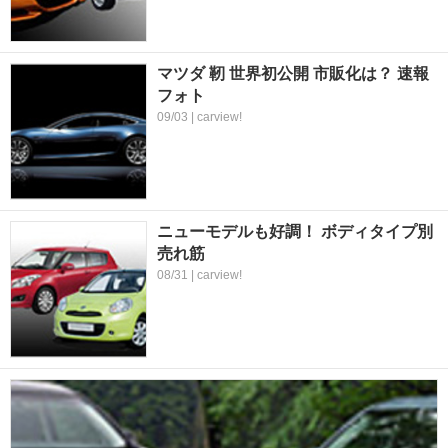
マツダ 靭 世界初公開 市販化は？ 速報
フォト
09/03 | carview!
ニューモデルも好調！ ボディタイプ別
売れ筋
08/31 | carview!