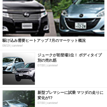
駆け込み需要ヒートアップ 7月のマーケット概況
08/19 | carview!
ジュークが初登場1位！ ボディタイプ
別の売れ筋
07/30 | carview!
新型プレマシーに試乗 マツダの走りに
変化が!?
07/30 | carview!