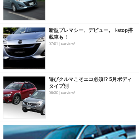
新型プレマシー、デビュー。 i-stop搭
載車も！
07/01 | carview!
遊びクルマこそエコ必須!? 5月ボディ
タイプ別
06/30 | carview!