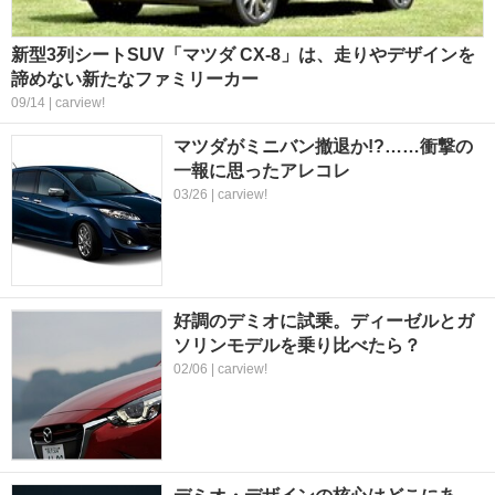
新型3列シートSUV「マツダ CX-8」は、走りやデザインを
諦めない新たなファミリーカー
09/14 | carview!
マツダがミニバン撤退か!?……衝撃の
一報に思ったアレコレ
03/26 | carview!
好調のデミオに試乗。ディーゼルとガ
ソリンモデルを乗り比べたら？
02/06 | carview!