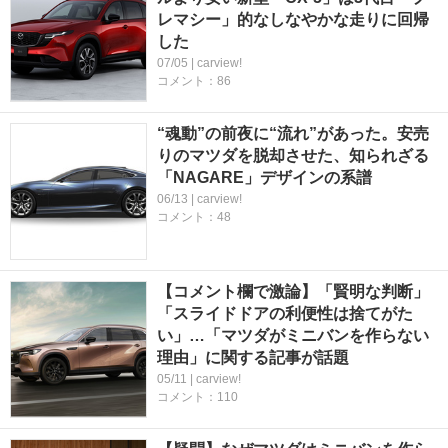
レマシー」的なしなやかな走りに回帰
した
07/05 | carview!
コメント：86
“魂動”の前夜に“流れ”があった。安売
りのマツダを脱却させた、知られざる
「NAGARE」デザインの系譜
06/13 | carview!
コメント：48
【コメント欄で激論】「賢明な判断」
「スライドドアの利便性は捨てがた
い」…「マツダがミニバンを作らない
理由」に関する記事が話題
05/11 | carview!
コメント：110