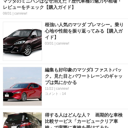
マツダのミニバンはなぜ消えた？歴代車種の魅力や相場・
レビューをチェック【購入ガイド】
08/31 | carview!
根強い人気のマツダ プレマシー。乗り
心地や性能を振り返ってみる【購入ガ
イド】
03/31 | carview!
編集も好印象のマツダ3 ファストバッ
ク。見た目とパワートレーンのギャッ
プは気にかかる
11/22 | carview!
コメント：14
得する人はどんな人？ 画期的な車検
比較サービス「カービュークリア車
検」で実際に車検を受けてみた