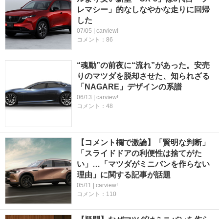
レマシー」的なしなやかな走りに回帰
した
07/05 | carview!
コメント：86
“魂動”の前夜に“流れ”があった。安売
りのマツダを脱却させた、知られざる
「NAGARE」デザインの系譜
06/13 | carview!
コメント：48
【コメント欄で激論】「賢明な判断」
「スライドドアの利便性は捨てがた
い」…「マツダがミニバンを作らない
理由」に関する記事が話題
05/11 | carview!
コメント：110