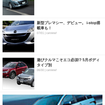
新型プレマシー、デビュー。 i-stop搭
載車も！
07/01 | carview!
遊びクルマこそエコ必須!? 5月ボディ
タイプ別
06/30 | carview!