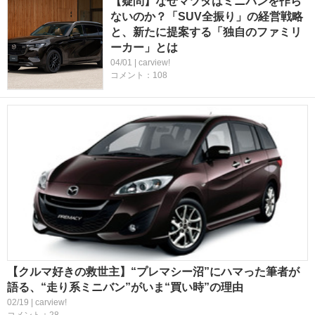
【疑問】なぜマツダはミニバンを作ら
ないのか？「SUV全振り」の経営戦略
と、新たに提案する「独自のファミリ
ーカー」とは
04/01 | carview!
コメント：108
【クルマ好きの救世主】“プレマシー沼”にハマった筆者が
語る、“走り系ミニバン”がいま“買い時”の理由
02/19 | carview!