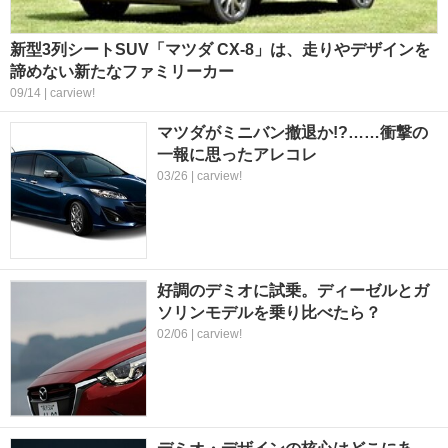
新型3列シートSUV「マツダ CX-8」は、走りやデザインを
諦めない新たなファミリーカー
09/14 | carview!
マツダがミニバン撤退か!?……衝撃の
一報に思ったアレコレ
03/26 | carview!
好調のデミオに試乗。ディーゼルとガ
ソリンモデルを乗り比べたら？
02/06 | carview!