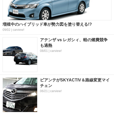
増殖中のハイブリッド車が勢力図を塗り替える!?
09/02 | carview!
アテンザ vs レガシィ、軽の燃費競争
も過熱
08/01 | carview!
ビアンテがSKYACTIV＆路線変更マイ
チェン
06/21 | carview!