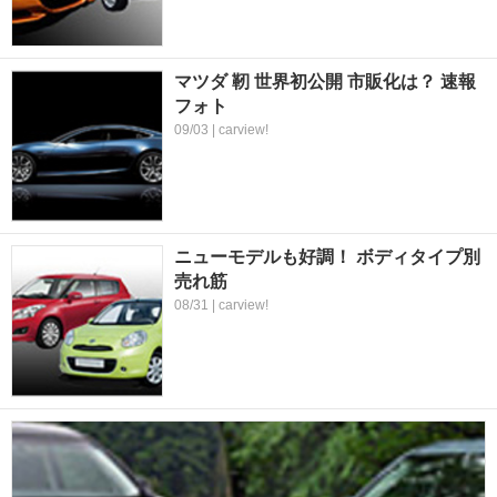
マツダ 靭 世界初公開 市販化は？ 速報
フォト
09/03 | carview!
ニューモデルも好調！ ボディタイプ別
売れ筋
08/31 | carview!