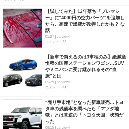
コメント：28
【試してみた】13年落ち「プレマシ
ー」に“4000円の空力パーツ”を追加し
たら、高速で燃費が改善したかも？ な
話
01/27 | carview!
コメント：65
【新車で買えるのは3車種のみ】絶滅危
惧種の国産ステーションワゴン…SUV
やミニバンに受け継がれるその“血
脈”とは
09/29 | carview!
コメント：41
“売り手市場”となった新車販売…トヨ
タ車の残価率を調べたら「マツダ地
獄」とは真逆の「トヨタ天国」状態だ
った
09/15 | carview!