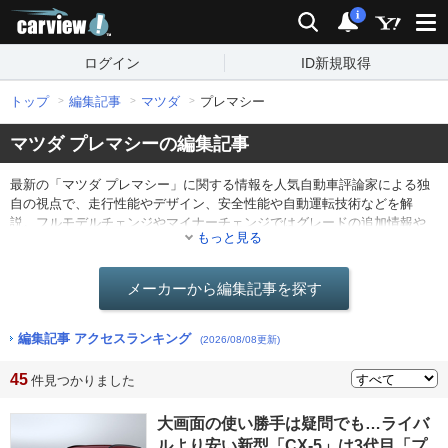
carview!
検索
通知
i
ログイン
ID新規取得
トップ
編集記事
マツダ
プレマシー
マツダ プレマシーの編集記事
最新の「マツダ プレマシー」に関する情報を人気自動車評論家による独
自の視点で、走行性能やデザイン、安全性能や自動運転技術などを解
説。フルモデルチェンジやマイナーチェンジではグレードの追加情報や
もっと見る
仕様の変更点を分かりやすくレポート。他にも最新ニュースや海外のモ
ーターショー情報なども。
メーカーから編集記事を探す
編集記事 アクセスランキング
(2026/08/08更新)
45
件見つかりました
大画面の使い勝手は疑問でも…ライバ
ルより安い新型「CX-5」は3代目「プ