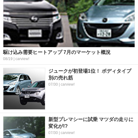
駆け込み需要ヒートアップ 7月のマーケット概況
08/19 | carview!
ジュークが初登場1位！ ボディタイプ
別の売れ筋
07/30 | carview!
新型プレマシーに試乗 マツダの走りに
変化が!?
07/30 | carview!