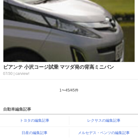
ビアンテ 小沢コージ試乗 マツダ発の背高ミニバン
07/30 | carview!
1
〜
45
/
45
件
自動車編集記事
トヨタの編集記事
レクサスの編集記事
日産の編集記事
メルセデス・ベンツの編集記事