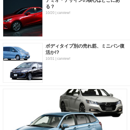
デミオ・デザインの核心はどこにあ
る？
10/20 | carview!
ボディタイプ別の売れ筋、ミニバン復
活か!?
10/31 | carview!