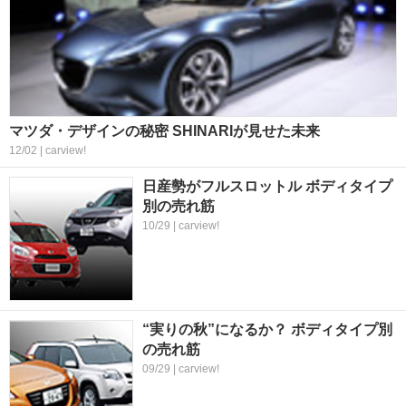
マツダ・デザインの秘密 SHINARIが見せた未来
12/02 | carview!
日産勢がフルスロットル ボディタイプ
別の売れ筋
10/29 | carview!
“実りの秋”になるか？ ボディタイプ別
の売れ筋
09/29 | carview!