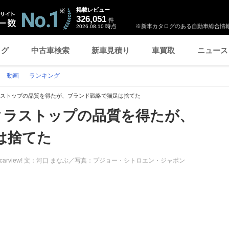
掲載レビュー
326,051
件
時点
※新車カタログのある自動車総合情報
2026.08.10
ログ
中古車検索
新車見積り
車買取
ニュース
動画
ランキング
ラストップの品質を得たが、ブランド戦略で猫足は捨てた
クラストップの品質を得たが、
は捨てた
carview! 文：河口 まなぶ／写真：プジョー・シトロエン・ジャポン