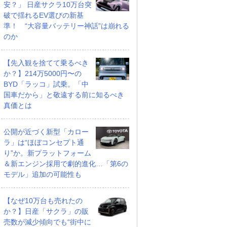
安？」 日産サクラ10万台突
破で揺れるEV選びの新基
準！ “大容量バッテリー神話”は崩れる
のか
【先入観を捨てて乗るべき
か？】214万5000円〜の
BYD「ラッコ」試乗。「中
国車だから」と敬遠する前に知るべき
真価とは
公開が近づく新型「カロー
ラ」は“ほぼコンセプト通
ハイブリッド
GT ハイブリッド
アリュール ハイブリッ
り”か。新プラットフォーム
ド
支払総額
＆新エンジン採用で劇的進化…「第6の
391
.
0
万円
万円
支払総額
モデル」追加の可能性も
360
.
9
万円
【なぜ10万台も売れたの
か？】日産「サクラ」の販
売数が減少傾向でも“街中に