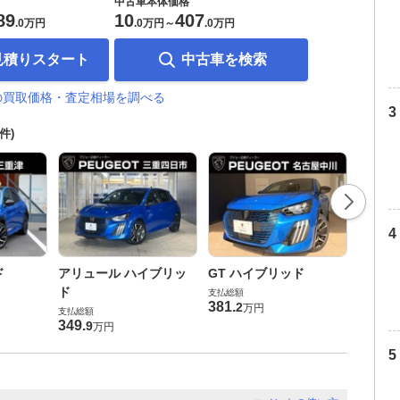
中古車本体価格
89
10
407
.
0万円
.
0万円
～
.
0万円
見積りスタート
中古車を検索
8の買取価格・査定相場を調べる
5件)
GT 
ド
アリュール ハイブリッ
GT ハイブリッド
支払総額
ド
支払総額
398
.
0
381
.
2
万円
支払総額
349
.
9
万円