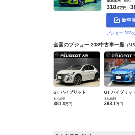
新車価格
（税込）
318
3
.
0万円
～
新車
プジョー 20
全国のプジョー 208中古車一覧
(31
GT ハイブリッド
GT ハイブリッ
支払総額
支払総額
381
.
383
.
6
1
万円
万円