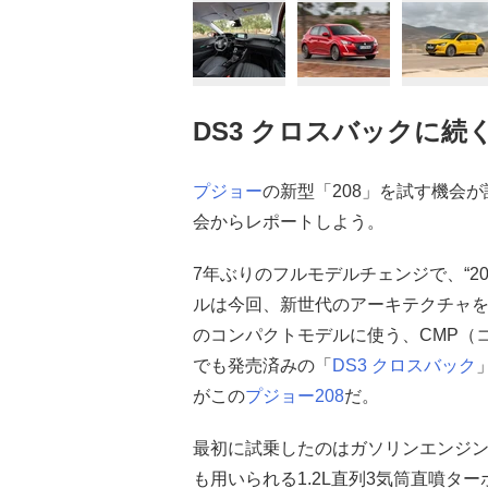
DS3 クロスバックに続
プジョー
の新型「208」を試す機会
会からレポートしよう。
7年ぶりのフルモデルチェンジで、“2
ルは今回、新世代のアーキテクチャ
のコンパクトモデルに使う、CMP（
でも発売済みの「
DS3 クロスバック
がこの
プジョー208
だ。
最初に試乗したのはガソリンエンジン
も用いられる1.2L直列3気筒直噴ター