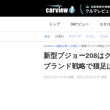
トップ
360°ビュー
カタ
総合
試乗記
スクープ
フォト
コラム
carview!
>
編集記事
>
試乗記
>
新型プジョー208はク
新型プジョー208は
ブランド戦略で猫足
2019.11.07 07:00
掲載
2021.12.10 13:12
更新