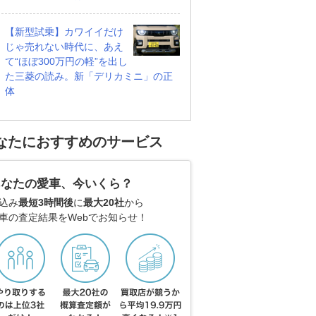
【新型試乗】カワイイだけ
じゃ売れない時代に、あえ
て“ほぼ300万円の軽”を出し
た三菱の読み。新「デリカミニ」の正
体
なたにおすすめのサービス
あなたの愛車、今いくら？
込み
最短3時間後
に
最大20社
から
車の査定結果をWebでお知らせ！