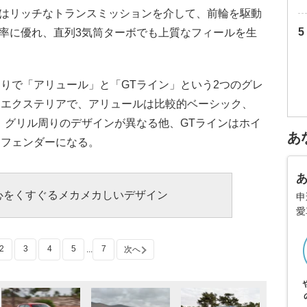
ではリッチなトランスミッションを介して、前輪を駆動
効率に優れ、直列3気筒ターボでも上質なフィールを生
りで「アリュール」と「GTライン」という2つのグレ
にエクステリアで、アリュールは比較的ベーシック、
。グリル周りのデザインが異なる他、GTラインはホイ
あ
ーフェンダーになる。
心をくすぐるメカメカしいデザイン
申
愛
2
3
4
5
7
...
次へ