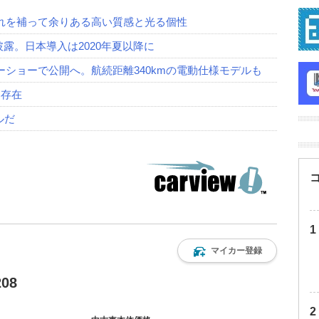
それを補って余りある高い質感と光る個性
行披露。日本導入は2020年夏以降に
ーショーで公開へ。航続距離340kmの電動仕様モデルも
い存在
ルだ
マイカー登録
08