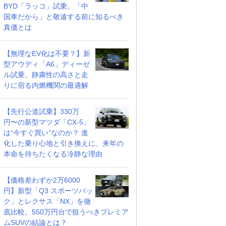
BYD「ラッコ」試乗。「中
国車だから」と敬遠する前に知るべき
真価とは
【無理なEV化は不要？】新
型アウディ「A6」ディーゼ
ル試乗。静粛性の高さと走
りに宿る内燃機関の最適解
【先行公道試乗】330万
円〜の新型マツダ「CX-5」
は“今すぐ買い”なのか？ 進
化した乗り心地と引き換えに、来年の
本命を待ちたくなる冷静な理由
【価格差わずか2万6000
円】新型「Q3 スポーツバッ
ク」とレクサス「NX」を徹
底比較。550万円台で狙うべきプレミア
ムSUVの結論とは？