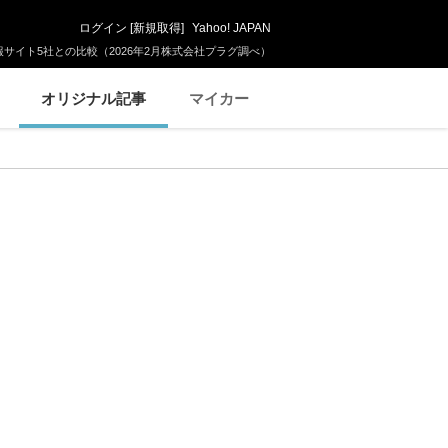
ログイン
[
新規取得
]
Yahoo! JAPAN
サイト5社との比較（2026年2月株式会社プラグ調べ）
オリジナル記事
マイカー