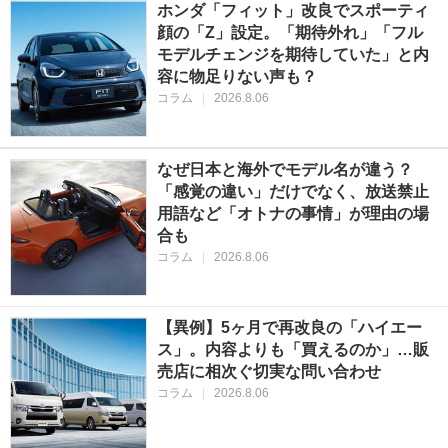
ホンダ「フィット」改良でスポーティ
顔の「Z」設定。「期待外れ」「フル
モデルチェンジを期待していた」と内
容に物足りない声も？
コラム
|
2026.8.06
なぜ日本と海外でモデル名が違う？
「感覚の違い」だけでなく、放送禁止
用語など「オトナの事情」が理由の場
合も
コラム
|
2026.8.06
【異例】5ヶ月で再改良の「ハイエー
ス」。内容よりも「買えるのか」…販
売店に相次ぐ切実な問い合わせ
コラム
|
2026.8.06