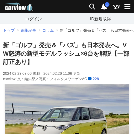
carview!
検索
通知
i
ログイン
ID新規取得
トップ
編集記事
コラム
新「ゴルフ」発売＆「バズ」も日本発表へ
新「ゴルフ」発売＆「バズ」も日本発表へ。V
W怒涛の新型モデルラッシュ×6台を解説【一部
訂正あり】
2024.02.23 08:00
掲載
2024.02.26 11:06
更新
carview! 文：編集部／写真：フォルクスワーゲンAG
228