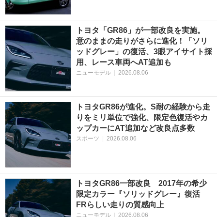
トヨタ「GR86」が一部改良を実施。
意のままの走りがさらに進化！「ソリ
ッドグレー」の復活、3眼アイサイト採
用、レース車両へAT追加も
ニューモデル
|
2026.08.06
トヨタGR86が進化。S耐の経験から走
りをミリ単位で強化、限定色復活やカ
ップカーにAT追加など改良点多数
スポーツ
|
2026.08.06
トヨタGR86一部改良 2017年の希少
限定カラー『ソリッドグレー』復活
FRらしい走りの質感向上
ニューモデル
|
2026.08.06