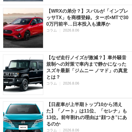
【WRXの弟分？】スバルが「インプレ
ッサTX」を商標登録。ターボ×MTで30
0万円前半…日本投入も濃厚か
コラム
|
2026.8.06
【なぜ走行ノイズが激減？】車外騒音
規制への対策で車内まで静かになった
スズキ最新「ジムニー ノマド」の真意
とは？
コラム
|
2026.8.06
【日産車が上半期トップ10から消え
た】「ノート」は11位、「セレナ」も
13位。前年割れの理由は“顔つき”にあ
るのか
コラム
|
2026.8.06