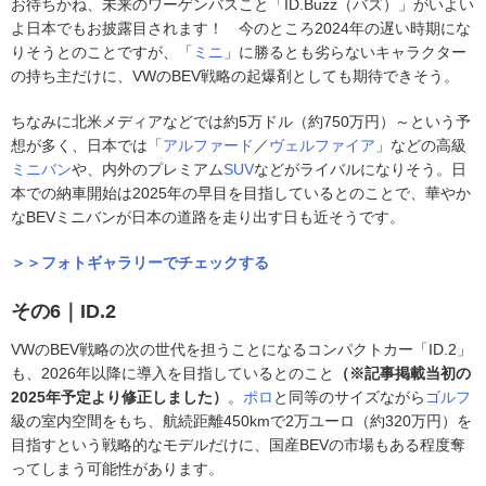
お待ちかね、未来のワーゲンバスこと「ID.Buzz（バズ）」がいよい
よ日本でもお披露目されます！ 今のところ2024年の遅い時期にな
りそうとのことですが、「
ミニ
」に勝るとも劣らないキャラクター
の持ち主だけに、VWのBEV戦略の起爆剤としても期待できそう。
ちなみに北米メディアなどでは約5万ドル（約750万円）～という予
想が多く、日本では「
アルファード
／
ヴェルファイア
」などの高級
ミニバン
や、内外のプレミアム
SUV
などがライバルになりそう。日
本での納車開始は2025年の早目を目指しているとのことで、華やか
なBEVミニバンが日本の道路を走り出す日も近そうです。
＞＞フォトギャラリーでチェックする
その6｜ID.2
VWのBEV戦略の次の世代を担うことになるコンパクトカー「ID.2」
も、2026年以降に導入を目指しているとのこと
（※記事掲載当初の
2025年予定より修正しました）
。
ポロ
と同等のサイズながら
ゴルフ
級の室内空間をもち、航続距離450kmで2万ユーロ（約320万円）を
目指すという戦略的なモデルだけに、国産BEVの市場もある程度奪
ってしまう可能性があります。