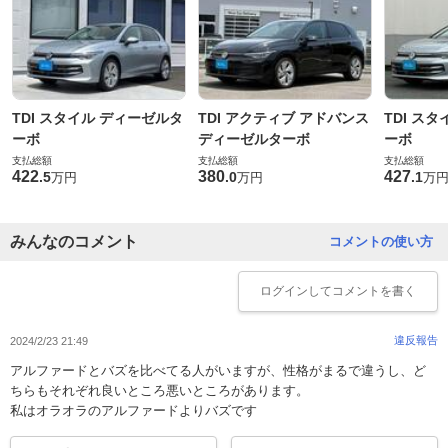
TDI スタイル ディーゼルタ
TDI アクティブ アドバンス
TDI ス
ーボ
ディーゼルターボ
ーボ
支払総額
支払総額
支払総額
422
380
427
.
5
.
0
.
1
万円
万円
万
みんなのコメント
コメントの使い方
ログイン
してコメントを書く
違反報告
2024/2/23 21:49
アルファードとバズを比べてる人がいますが、性格がまるで違うし、ど
ちらもそれぞれ良いところ悪いところがあります。
私はオラオラのアルファードよりバズです