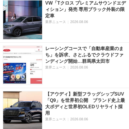
VW「Tクロス プレミアムサウンドエデ
ィション」発売 専用ブラック外装の限
定車
業界ニュース
|
2026.08.06
レーシングコースで「自動車産業のま
ち」を訴求、さとふるでクラウドファ
ンディング開始…群馬県太田市
業界ニュース
|
2026.08.06
【アウディ】新型フラッグシップSUV
「Q9」を世界初公開 ブランド史上最
大ボディと世界初OLEDリヤライト採
用
業界ニュース
|
2026.08.06