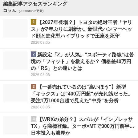
編集記事アクセスランキング
コラム
(2026/08/06更新)
1
【2027年登場？】トヨタの絶対王者「ヤリ
ス」が7年ぶりに刷新か。新世代ハンマーヘッ
ド顔と進化型ハイブリッドで王座を死守
2026.08.05
2
新設定「Z」が人気。“スポーティ路線”は苦
境の「フィット」を救えるか？ 価格差40万円
の「RS」との違いとは
2026.08.05
3
【一番売れているのは"高いほう"】新型
「キックス」は"400万円超"が売れ筋だった。
受注1万1000台超で見えた"中身"を分析
2026.08.05
4
【WRXの弟分？】スバルが「インプレッサ
TX」を商標登録。ターボ×MTで300万円前半…
日本投入も濃厚か