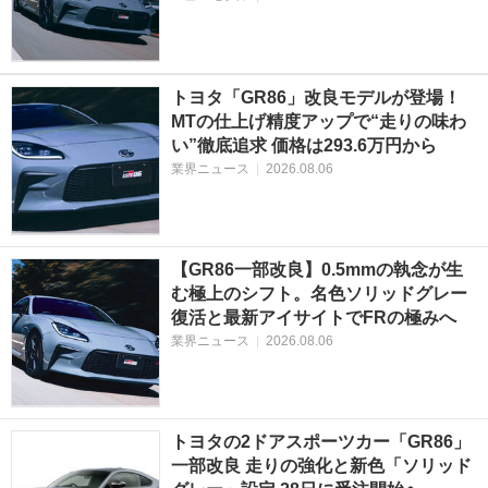
トヨタ「GR86」改良モデルが登場！
MTの仕上げ精度アップで“走りの味わ
い”徹底追求 価格は293.6万円から
業界ニュース
|
2026.08.06
【GR86一部改良】0.5mmの執念が生
む極上のシフト。名色ソリッドグレー
復活と最新アイサイトでFRの極みへ
業界ニュース
|
2026.08.06
トヨタの2ドアスポーツカー「GR86」
一部改良 走りの強化と新色「ソリッド