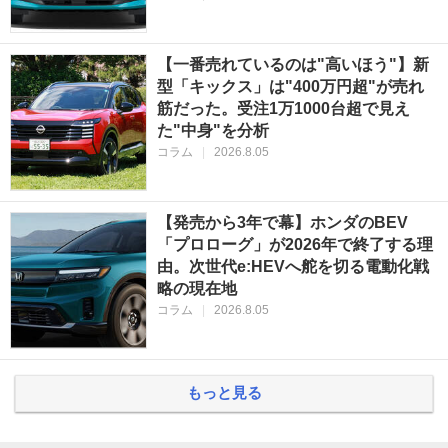
【一番売れているのは"高いほう"】新
型「キックス」は"400万円超"が売れ
筋だった。受注1万1000台超で見え
た"中身"を分析
コラム
|
2026.8.05
【発売から3年で幕】ホンダのBEV
「プロローグ」が2026年で終了する理
由。次世代e:HEVへ舵を切る電動化戦
略の現在地
コラム
|
2026.8.05
もっと見る