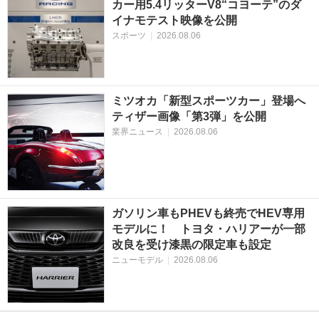
カー用5.4リッターV8“コヨーテ”のダ
イナモテスト映像を公開
スポーツ
|
2026.08.06
ミツオカ「新型スポーツカー」登場へ
ティザー画像「第3弾」を公開
業界ニュース
|
2026.08.06
ガソリン車もPHEVも終売でHEV専用
モデルに！ トヨタ・ハリアーが一部
改良を受け漆黒の限定車も設定
ニューモデル
|
2026.08.06