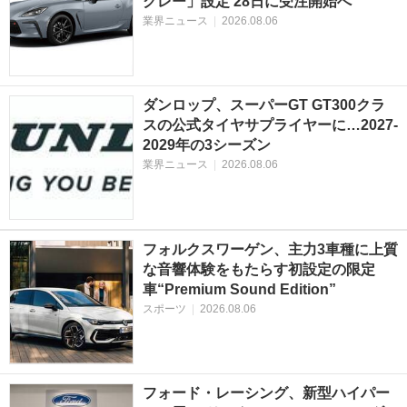
グレー」設定 28日に受注開始へ
業界ニュース
|
2026.08.06
ダンロップ、スーパーGT GT300クラ
スの公式タイヤサプライヤーに…2027‐
2029年の3シーズン
業界ニュース
|
2026.08.06
フォルクスワーゲン、主力3車種に上質
な音響体験をもたらす初設定の限定
車“Premium Sound Edition”
スポーツ
|
2026.08.06
フォード・レーシング、新型ハイパー