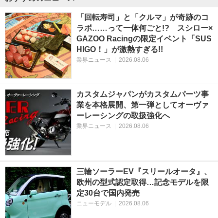
「回転寿司」と「クルマ」が奇跡のコ
ラボ……って一体何ごと!? スシロー×
GAZOO Racingの限定イベント「SUS
HIGO！」が激熱すぎる!!
業界ニュース
|
2026.08.06
カスタムジャパンがカスタムパーツ事
業を本格展開、第一弾としてオーヴァ
ーレーシングの取扱強化へ
業界ニュース
|
2026.08.06
三輪ソーラーEV『スリールオータ』、
欧州の型式認定取得…記念モデルを限
定30台で国内発売
ニューモデル
|
2026.08.06