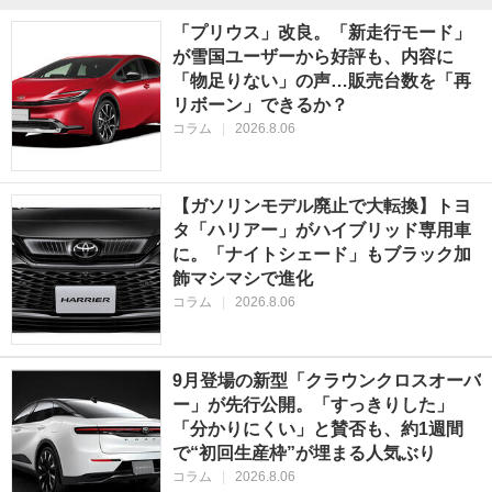
「プリウス」改良。「新走行モード」
が雪国ユーザーから好評も、内容に
「物足りない」の声…販売台数を「再
リボーン」できるか？
コラム
|
2026.8.06
【ガソリンモデル廃止で大転換】トヨ
タ「ハリアー」がハイブリッド専用車
に。「ナイトシェード」もブラック加
飾マシマシで進化
コラム
|
2026.8.06
9月登場の新型「クラウンクロスオーバ
ー」が先行公開。「すっきりした」
「分かりにくい」と賛否も、約1週間
で“初回生産枠”が埋まる人気ぶり
コラム
|
2026.8.06