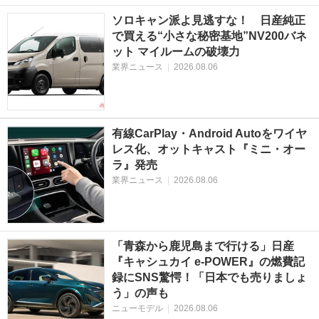
ソロキャン派よ見逃すな！ 日産純正
で買える“小さな秘密基地”NV200バネ
ット マイルームの破壊力
業界ニュース
|
2026.08.06
有線CarPlay・Android Autoをワイヤ
レス化、オットキャスト『ミニ・オー
ラ』発売
業界ニュース
|
2026.08.06
「青森から鹿児島まで行ける」日産
『キャシュカイ e-POWER』の燃費記
録にSNS驚愕！「日本でも売りましょ
う」の声も
ニューモデル
|
2026.08.06