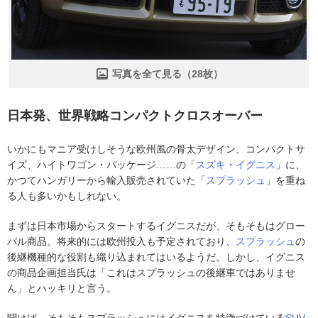
写真を全て見る（28枚）
日本発、世界戦略コンパクトクロスオーバー
いかにもマニア受けしそうな欧州風の骨太デザイン、コンパクトサ
イズ、ハイトワゴン・パッケージ……の「
スズキ
・
イグニス
」に、
かつてハンガリーから輸入販売されていた「
スプラッシュ
」を重ね
る人も多いかもしれない。
まずは日本市場からスタートするイグニスだが、そもそもはグロー
バル商品。将来的には欧州投入も予定されており、
スプラッシュ
の
後継機種的な役割も織り込まれてはいるようだ。しかし、イグニス
の商品企画担当氏は「これはスプラッシュの後継車ではありませ
ん」とハッキリと言う。
聞けば、そもそもスプラッシュにはイグニスを特徴づけている
SUV