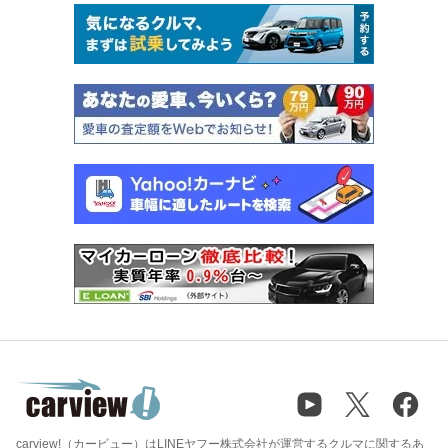
carview!（カービュー）はLINEヤフー株式会社が運営するクルマに関するあ