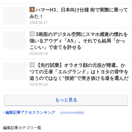
3
ハマーH3、日本向け仕様 街で実際に乗って
みた！
2008.06.27
4
3画面のデジタル空間にスマホ感覚の慣れを
強いるアウディ「A5」。それでも結局「かっ
こいい」で全てを許せる
2026.06.19
5
【先行試乗】オラオラ顔の元祖が帰還。か
つての王者「エルグランド」はトヨタの背中を
追うのではなく“技術”で突き抜ける道を選んだ
2026.05.18
もっと見る
編集記事アクセスランキング
(2026/08/06更新)
編集記事カテゴリ一覧