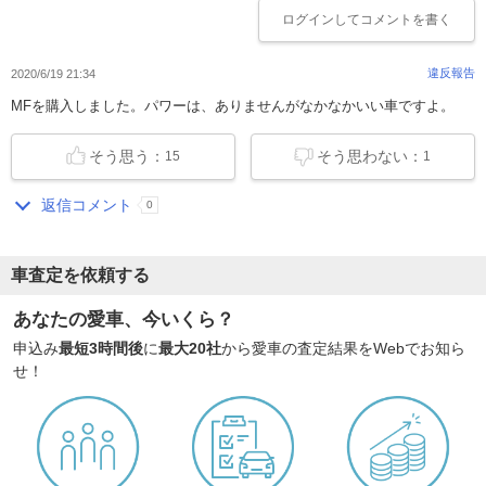
ログイン
してコメントを書く
違反報告
2020/6/19 21:34
MFを購入しました。パワーは、ありませんがなかなかいい車ですよ。
そう思う：
そう思わない：
15
1
返信コメント
0
車査定を依頼する
あなたの愛車、今いくら？
申込み
最短3時間後
に
最大20社
から愛車の査定結果をWebでお知ら
せ！