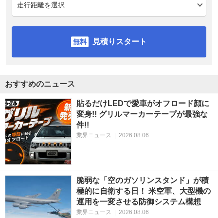
見積りスタート
おすすめのニュース
貼るだけLEDで愛車がオフロード顔に
変身!! グリルマーカーテープが最強な
件!!
業界ニュース
|
2026.08.06
脆弱な「空のガソリンスタンド」が積
極的に自衛する日！ 米空軍、大型機の
運用を一変させる防御システム構想
業界ニュース
|
2026.08.06