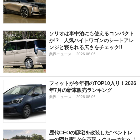
ソリオは車中泊にも使えるコンパクト
か!? 人気ハイトワゴンのシートアレ
ンジと寝られる広さをチェック!!
業界ニュース
|
2026.08.06
フィットが今年初のTOP10入り！2026
年7月の新車販売ランキング
業界ニュース
|
2026.08.06
歴代CEOの邸宅を改装した“ベントレ
ーの隠れ家”から英国・クルー本社へ！