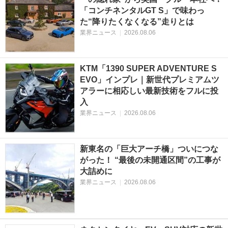
「コンチネンタルGT S」で味わっ
た“降りたくなくなる”走りとは
業界ニュース
|
2026.08.06
KTM「1390 SUPER ADVENTURE S
EVO」インプレ｜新世代プレミアムツ
アラーに相応しい最新技術をフルに投
入
業界ニュース
|
2026.08.06
新東名の「巨大アーチ橋」ついにつな
がった！ “最後の未開通区間”の工事が
大詰めに
業界ニュース
|
2026.08.06