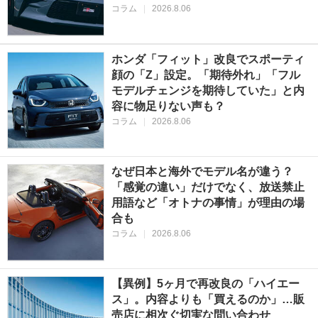
コラム
|
2026.8.06
ホンダ「フィット」改良でスポーティ
顔の「Z」設定。「期待外れ」「フル
モデルチェンジを期待していた」と内
容に物足りない声も？
コラム
|
2026.8.06
なぜ日本と海外でモデル名が違う？
「感覚の違い」だけでなく、放送禁止
用語など「オトナの事情」が理由の場
合も
コラム
|
2026.8.06
【異例】5ヶ月で再改良の「ハイエー
ス」。内容よりも「買えるのか」…販
売店に相次ぐ切実な問い合わせ