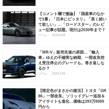
【コメント欄で激論】「国産車のなか
で1番」「日本にピッタリ」「長く続い
て欲しい」…「ロードスター」のレビ
ュー記事が話題。現行は2030年まで？
コラム
|
2026.8.06
「WR-V」販売失速の原因…「輸入
車」ゆえの不確実な納期、一部改良控
え受注停止のグレードも。巻き返しな
るか？
コラム
|
2026.8.06
【限定色がまさかの復活】トヨタ「GR
86」一部改良。ソリッドグレー追加＆
アイサイトも進化…価格は293万6000
円から