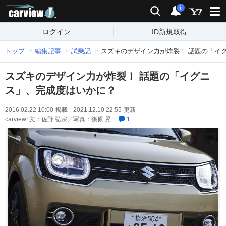
carview!
検索
通知
i
ログイン
ID新規取得
トップ
編集記事
試乗記
スズキのデザイン力が炸裂！ 話題の「イ
スズキのデザイン力が炸裂！ 話題の「イグニ
ス」、完成度はいかに？
2016.02.22 10:00
掲載
2021.12.10 22:55
更新
carview! 文：佐野 弘宗／写真：篠原 晃一
1