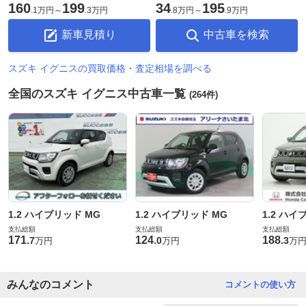
160
199
34
195
.
1万円
～
.
3万円
.
8万円
～
.
9万円
新車見積り
中古車を検索
スズキ イグニスの買取価格・査定相場を調べる
全国のスズキ イグニス中古車一覧
(264件)
1.2 ハイブリッド MG
1.2 ハイブリッド MG
1.2 ハイ
支払総額
支払総額
支払総額
171
124
188
.
7
.
0
.
3
万円
万円
万
みんなのコメント
コメントの使い方