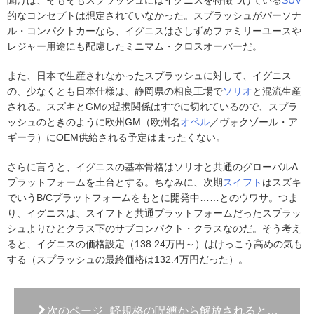
的なコンセプトは想定されていなかった。スプラッシュがパーソナ
ル・コンパクトカーなら、イグニスはさしずめファミリーユースや
レジャー用途にも配慮したミニマム・クロスオーバーだ。
また、日本で生産されなかったスプラッシュに対して、イグニス
の、少なくとも日本仕様は、静岡県の相良工場で
ソリオ
と混流生産
される。スズキとGMの提携関係はすでに切れているので、スプラ
ッシュのときのように欧州GM（欧州名
オペル
／ヴォクゾール・ア
ギーラ）にOEM供給される予定はまったくない。
さらに言うと、イグニスの基本骨格はソリオと共通のグローバルA
プラットフォームを土台とする。ちなみに、次期
スイフト
はスズキ
でいうB/Cプラットフォームをもとに開発中……とのウワサ。つま
り、イグニスは、スイフトと共通プラットフォームだったスプラッ
シュよりひとクラス下のサブコンパクト・クラスなのだ。そう考え
ると、イグニスの価格設定（138.24万円～）はけっこう高めの気も
する（スプラッシュの最終価格は132.4万円だった）。
次のページ
軽規格の呪縛から解放されると…