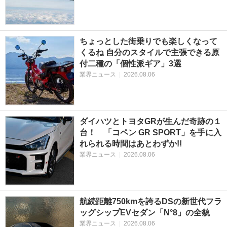
ちょっとした街乗りでも楽しくなって
くるね 自分のスタイルで主張できる原
付二種の「個性派ギア」3選
業界ニュース
|
2026.08.06
ダイハツとトヨタGRが生んだ奇跡の１
台！ 「コペン GR SPORT」を手に入
れられる時間はあとわずか!!
業界ニュース
|
2026.08.06
航続距離750kmを誇るDSの新世代フラ
ッグシップEVセダン「N°8」の全貌
業界ニュース
|
2026.08.06