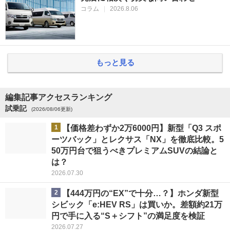
コラム
|
2026.8.06
もっと見る
編集記事アクセスランキング
試乗記
(2026/08/06更新)
1
【価格差わずか2万6000円】新型「Q3 スポ
ーツバック」とレクサス「NX」を徹底比較。5
50万円台で狙うべきプレミアムSUVの結論と
は？
2026.07.30
2
【444万円の“EX”で十分…？】ホンダ新型
シビック「e:HEV RS」は買いか。差額約21万
円で手に入る“S＋シフト”の満足度を検証
2026.07.27