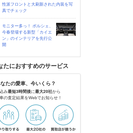
性派フロントと大刷新された内装を写
真でチェック
モニター多っ！ ポルシェ、
今春登場する新型「カイエ
ン」のインテリアを先行公
開
なたにおすすめのサービス
あなたの愛車、今いくら？
込み
最短3時間後
に
最大20社
から
車の査定結果をWebでお知らせ！