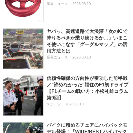
業界ニュース
|
2026.08.10
ヤバっ、高速道路で大渋滞「次のICで
降りるべきか乗り続けるか…」いまこ
そ使いこなす「グーグルマップ」の活
用方法とは
業界ニュース
|
2026.08.10
信頼性確保の方向性が奏功した前半戦
／“諦めなかった”福住のF1初ドライブ
【F1チームの戦い方：小松礼雄コラム
第9回】
スポーツ
|
2026.08.10
バイクに積めるチェアにハイバックモ
デル登場！「WIDE/REST ハイバック