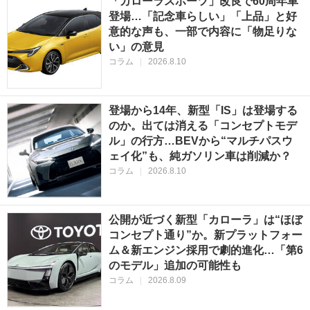
「カローラスポーツ」改良で60周年車
登場…「記念車らしい」「上品」と好
意的な声も、一部で内容に「物足りな
い」の意見
コラム
|
2026.8.10
登場から14年、新型「IS」は登場する
のか。出ては消える「コンセプトモデ
ル」の行方…BEVから“マルチパスウ
ェイ化”も、純ガソリン車は削減か？
コラム
|
2026.8.10
公開が近づく新型「カローラ」は“ほぼ
コンセプト通り”か。新プラットフォー
ム＆新エンジン採用で劇的進化…「第6
のモデル」追加の可能性も
コラム
|
2026.8.09