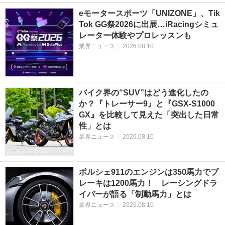
eモータースポーツ「UNIZONE」、Tik
Tok GG祭2026に出展…iRacingシミュ
レーター体験やプロレッスンも
業界ニュース
|
2026.08.10
バイク界の“SUV”はどう進化したの
か？『トレーサー9』と『GSX-S1000
GX』を比較して見えた「突出した日常
性」とは
業界ニュース
|
2026.08.10
ポルシェ911のエンジンは350馬力でブ
レーキは1200馬力！ レーシングドラ
イバーが語る「制動馬力」とは
業界ニュース
|
2026.08.10