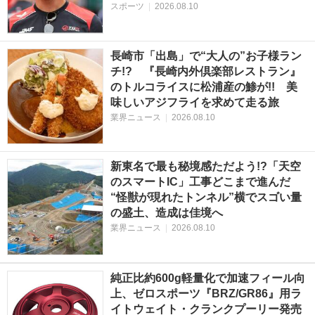
スポーツ
|
2026.08.10
長崎市「出島」で“大人の”お子様ラン
チ!? 『長崎内外倶楽部レストラン』
のトルコライスに松浦産の鯵が!! 美
味しいアジフライを求めて走る旅
業界ニュース
|
2026.08.10
新東名で最も秘境感ただよう!?「天空
のスマートIC」工事どこまで進んだ
“怪獣が現れたトンネル”横でスゴい量
の盛土、造成は佳境へ
業界ニュース
|
2026.08.10
純正比約600g軽量化で加速フィール向
上、ゼロスポーツ『BRZ/GR86』用ラ
イトウェイト・クランクプーリー発売