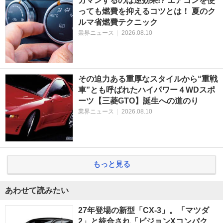
ガマンするのは逆効果!? エアコンを使
っても燃費を抑えるコツとは！ 夏のク
ルマ省燃費テクニック
業界ニュース
|
2026.08.10
その迫力ある重厚なスタイルから“重戦
車”とも呼ばれたハイパワー４WDスポ
ーツ【三菱GTO】誕生への道のり
業界ニュース
|
2026.08.10
もっと見る
あわせて読みたい
27年登場の新型「CX-3」。「マツダ
2」と統合され「ビジョンXコンパク