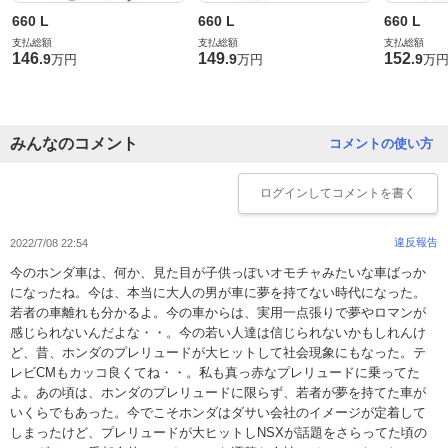
660 L
660 L
660 L
支払総額
支払総額
支払総額
146
149
152
.
9
.
9
.
9
万円
万円
万
みんなのコメント
コメントの使い方
ログイン
してコメントを書く
違反報告
2022/7/08 22:54
今のホンダ車は、何か、見た目が子供っぽいオモチャみたいな車ばっか
になったね。今は、本当に大人の男が車に夢を持てない時代になった。
若者の車離れも分かるよ。今の車からは、実用一点張りで夢やロマンが
感じられないんだよな・・。今の若い人達は信じられないかもしれんけ
ど、昔、ホンダのプレリュードが大ヒットして社会現象にもなった。テ
レビCMもカッコ良くてね・・。私も真っ赤なプレリュードに乗ってた
よ。あの頃は、ホンダのプレリュードに限らず、若者が夢を持てた車が
いくらでもあった。今でこそホンダはダサい会社のイメージが定着して
しまったけど、プレリュードが大ヒットしNSXが話題をさらってた頃の