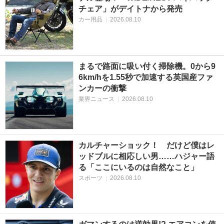
チェア」がデイトナから発売
カー用品
|
2026.08.10
まるで路面に吸い付く掃除機。0から9
6km/hを1.55秒で加速する英国産ファ
ンカーの衝撃
業界ニュース
|
2026.08.10
カルチャーショック！ だけど僕はレ
ッドブルに相応しい男……ハジャー語
る「ここにいるのは自然なこと」
スポーツ
|
2026.08.10