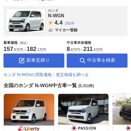
ホンダ
N-WGN
4.
4
292件
マイカー登録
新車価格
中古車本体価格
（税込）
157
182
8
211
.
6万円
～
.
1万円
.
8万円
～
.
4万円
新車見積り
中古車を検索
ホンダ N-WGNの買取価格・査定相場を調べる
全国のホンダ N-WGN中古車一覧
(5,311件)