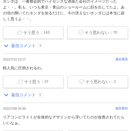
ホンダは、一番都会的でハイセンスな洒落た会社のイメージだった
よ・・。私も、いつも東京・青山のショールームに顔を出してたよ。あ
の頃の輝いてたホンダを知るだけに、今の冴えないホンダには本当に寂
しく思うよ・・。
そう思う：
そう思わない：
143
70
返信コメント
4
違反報告
2022/7/10 23:17
軽人気に圧倒されるわ。
そう思う：
そう思わない：
37
2
返信コメント
0
違反報告
2022/7/08 20:48
リアコンビライトが全体的なデザインから浮いてたのが改善されてたら
いいなぁ。