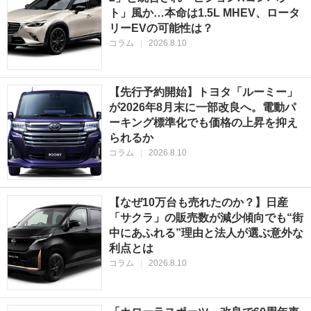
ト」風か…本命は1.5L MHEV、ロータ
リーEVの可能性は？
コラム
|
2026.8.10
【先行予約開始】トヨタ「ルーミー」
が2026年8月末に一部改良へ。電動パ
ーキング標準化でも価格の上昇を抑え
られるか
コラム
|
2026.8.10
【なぜ10万台も売れたのか？】日産
「サクラ」の販売数が減少傾向でも“街
中にあふれる”理由と法人が選ぶ意外な
利点とは
コラム
|
2026.8.10