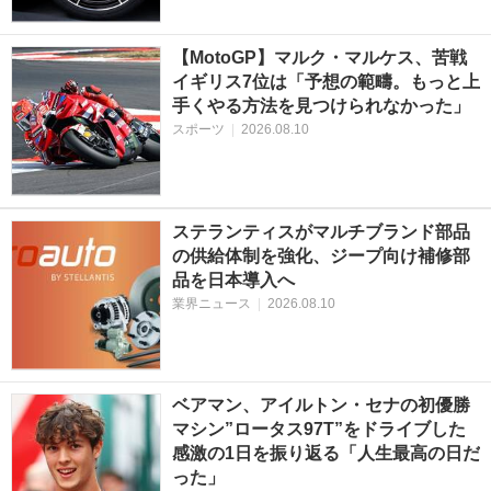
【MotoGP】マルク・マルケス、苦戦
イギリス7位は「予想の範疇。もっと上
手くやる方法を見つけられなかった」
スポーツ
|
2026.08.10
ステランティスがマルチブランド部品
の供給体制を強化、ジープ向け補修部
品を日本導入へ
業界ニュース
|
2026.08.10
ベアマン、アイルトン・セナの初優勝
マシン”ロータス97T”をドライブした
感激の1日を振り返る「人生最高の日だ
った」