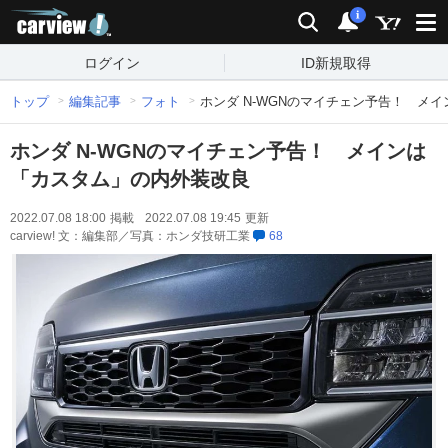
carview!
検索
通知
i
ログイン
ID新規取得
トップ
編集記事
フォト
ホンダ N-WGNのマイチェン予告！ メ
ホンダ N-WGNのマイチェン予告！ メインは
「カスタム」の内外装改良
2022.07.08 18:00
掲載
2022.07.08 19:45
更新
carview! 文：編集部／写真：ホンダ技研工業
68