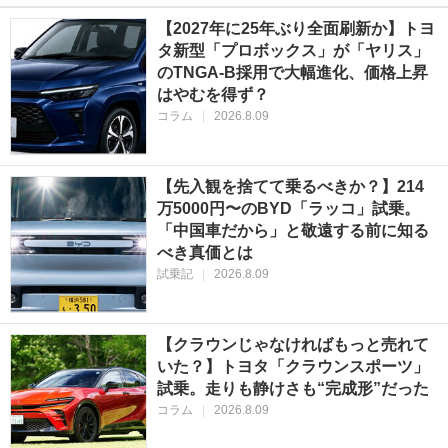
【2027年に25年ぶり全面刷新か】トヨ
タ新型「プロボックス」が「ヤリス」
のTNGA-B採用で大幅進化、価格上昇
はやむを得ず？
コラム
|
2026.8.09
【先入観を捨てて乗るべきか？】214
万5000円〜のBYD「ラッコ」試乗。
「中国車だから」と敬遠する前に知る
べき真価とは
試乗記
|
2026.8.09
【クラウンじゃなければもっと売れて
いた？】トヨタ「クラウンスポーツ」
試乗。走りも静けさも“完成形”だった
コラム
|
2026.8.09