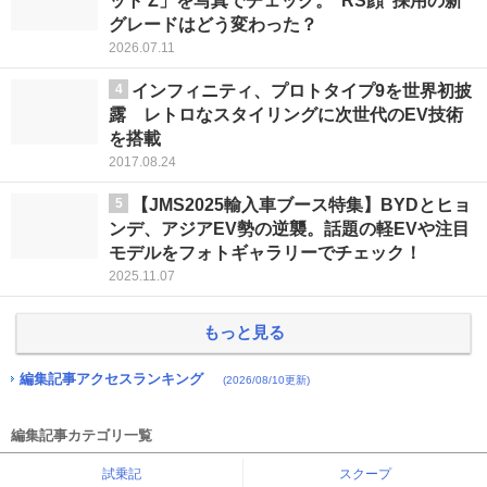
ット Z」を写真でチェック。“RS顔”採用の新
グレードはどう変わった？
2026.07.11
4
インフィニティ、プロトタイプ9を世界初披
露 レトロなスタイリングに次世代のEV技術
を搭載
2017.08.24
5
【JMS2025輸入車ブース特集】BYDとヒョ
ンデ、アジアEV勢の逆襲。話題の軽EVや注目
モデルをフォトギャラリーでチェック！
2025.11.07
もっと見る
編集記事アクセスランキング
(2026/08/10更新)
編集記事カテゴリ一覧
試乗記
スクープ