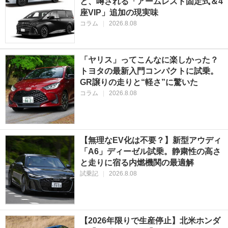
と、噂される「アームレスト固定式＆4
座VIP」追加の現実味
コラム
|
2026.8.08
「ヤリス」ってこんなに楽しかった？
トヨタの最新入門コンパクトに試乗。
GR譲りの走りと“軽さ”に驚いた
コラム
|
2026.8.08
【無理なEV化は不要？】新型アウディ
「A6」ディーゼル試乗。静粛性の高さ
と走りに宿る内燃機関の最適解
試乗記
|
2026.8.08
【2026年限りで生産停止】北米ホンダ