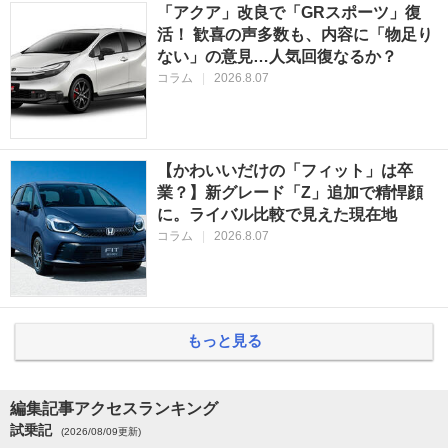
「アクア」改良で「GRスポーツ」復
活！ 歓喜の声多数も、内容に「物足り
ない」の意見…人気回復なるか？
コラム
|
2026.8.07
【かわいいだけの「フィット」は卒
業？】新グレード「Z」追加で精悍顔
に。ライバル比較で見えた現在地
コラム
|
2026.8.07
もっと見る
編集記事アクセスランキング
試乗記
(2026/08/09更新)