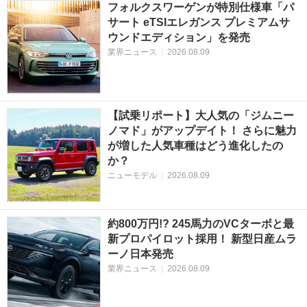
フォルクスワーゲンが特別仕様車「パ
サート eTSIエレガンス プレミアムサ
ウンドエディション」を発売
業界ニュース
|
2026.08.09
【試乗リポート】大人気の「ジムニー
ノマド」がアップデイト！ さらに魅力
が増した人気車種はどう進化したの
か？
ニューモデル
|
2026.08.09
約800万円!? 245馬力のVCターボと最
新プロパイロット採用！ 新型日産ムラ
ーノ日本発売
業界ニュース
|
2026.08.09