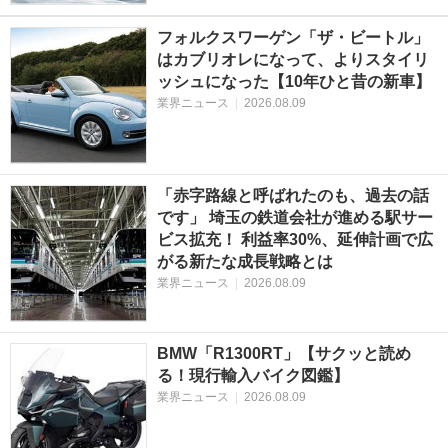
フォルクスワーゲン「ザ・ビートル」
はカブリオレになって、よりスタイリ
ッシュになった【10年ひと昔の新車】
業界ニュース
|
2026.08.09
「赤字路線と呼ばれたのも、過去の話
です」 埼玉の鉄道会社が進める駅サー
ビス拡充！ 利益率30%、延伸計画で広
がる新たな成長戦略とは
業界ニュース
|
2026.08.09
BMW「R1300RT」【サクッと読め
る！現行輸入バイク図鑑】
業界ニュース
|
2026.08.09