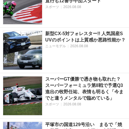
直行も12番手中団スタート
スポーツ
|
2026.08.08
新型CX-5対フォレスター!! 人気国産S
UVのポイントは上質感か悪路性能か？
ニューモデル
|
2026.08.08
スーパーGT優勝で憑き物も取れた？
スーパーフォーミュラ第8戦で予選Q3
進出の牧野任祐、表情も明るく「今ま
でと違うメンタルで臨めている」
スポーツ
|
2026.08.08
平塚市の国道129号沿い まるで「焼