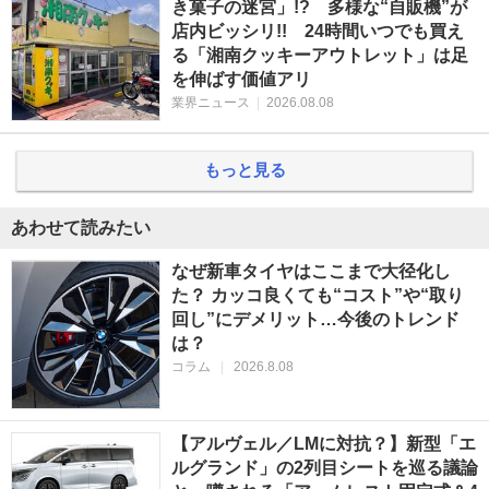
き菓子の迷宮」!? 多様な“自販機”が
店内ビッシリ!! 24時間いつでも買え
る「湘南クッキーアウトレット」は足
を伸ばす価値アリ
業界ニュース
|
2026.08.08
もっと見る
あわせて読みたい
なぜ新車タイヤはここまで大径化し
た？ カッコ良くても“コスト”や“取り
回し”にデメリット…今後のトレンド
は？
コラム
|
2026.8.08
【アルヴェル／LMに対抗？】新型「エ
ルグランド」の2列目シートを巡る議論