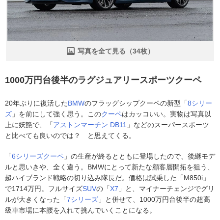
写真を全て見る（34枚）
1000万円台後半のラグジュアリースポーツクーペ
20年ぶりに復活した
BMW
のフラッグシップクーペの新型「
8シリー
ズ
」を前にして強く思う。この
クーペ
はカッコいい。実物は写真以
上に妖艶で、「
アストンマーチン
DB11
」などのスーパースポーツ
と比べても良いのでは？ と思えてくる。
「
6シリーズクーペ
」の生産が終るとともに登場したので、後継モデ
ルと思いきや、全く違う。BMWにとって新たな顧客層開拓を狙う、
超ハイブランド戦略の切り込み隊長だ。価格は試乗した「M850i」
で1714万円。フルサイズ
SUV
の「
X7
」と、マイナーチェンジでグリ
ルが大きくなった「
7シリーズ
」と併せて、1000万円台後半の超高
級車市場に本腰を入れて挑んでいくことになる。