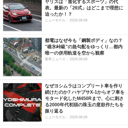
ヤリスは「進化するスポーツ」の代
表。最新の「26式」はどこまで理想に
迫ったか！？
ニューモデル
|
2026.08.09
都電はなぜ今も「鋼製ボディ」なの？
“碓氷峠級”の急勾配をゆっくり…都内
唯一の併用軌道を空から観察
業界ニュース
|
2026.08.09
なぜヨシムラはコンプリート車を作り
続けたのか? ハヤブサX-1からオフ車を
モタード化したM450Rまで、心に刺さ
る2000年代初頭の珠玉の意欲作たちを
振り返る
ニューモデル
|
2026.08.09