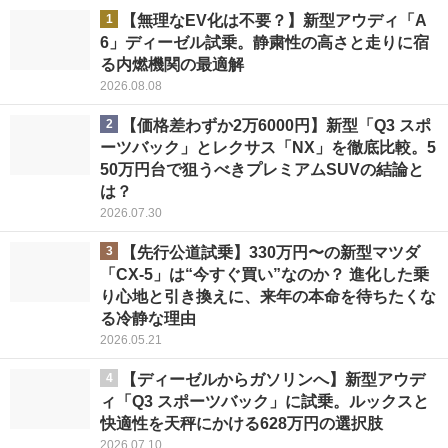
1
【無理なEV化は不要？】新型アウディ「A
6」ディーゼル試乗。静粛性の高さと走りに宿
る内燃機関の最適解
2026.08.08
2
【価格差わずか2万6000円】新型「Q3 スポ
ーツバック」とレクサス「NX」を徹底比較。5
50万円台で狙うべきプレミアムSUVの結論と
は？
2026.07.30
3
【先行公道試乗】330万円〜の新型マツダ
「CX-5」は“今すぐ買い”なのか？ 進化した乗
り心地と引き換えに、来年の本命を待ちたくな
る冷静な理由
2026.05.21
4
【ディーゼルからガソリンへ】新型アウデ
ィ「Q3 スポーツバック」に試乗。ルックスと
快適性を天秤にかける628万円の選択肢
2026.07.10