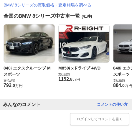
BMW 8シリーズの買取価格・査定相場を調べる
全国のBMW 8シリーズ中古車一覧
(41件)
840i エクスクルーシブ M
M850i xドライブ 4WD
840i エ
スポーツ
スポーツ
支払総額
1152
.
8
万円
支払総額
支払総額
792
884
.
0
.
0
万円
万
みんなのコメント
コメントの使い方
ログイン
してコメントを書く