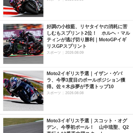
好調の小椋藍、リヤタイヤの消耗に苦
しむもスプリント2位！ ホルヘ・マル
ティンが逃げ切り勝利｜MotoGPイギ
リスGPスプリント
スポーツ
|
2026.08.09
Moto2イギリス予選｜イザン・ゲバ
ラ、今季3度目のポールポジション獲
得。佐々木歩夢が予選トップ10
スポーツ
|
2026.08.08
Moto3イギリス予選｜スコット・オグ
デン、今季初ポール！ 山中琉聖、Q2