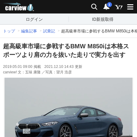
carview!
検索
通知
i
ログイン
ID新規取得
トップ
編集記事
試乗記
超高級車市場に参戦するBMW M850i
超高級車市場に参戦するBMW M850iは本格ス
ポーツより肩の力を抜いた走りで実力を出す
2019.05.01 09:00
掲載
2021.12.10 14:43
更新
carview! 文：五味 康隆 ／写真：望月 浩彦