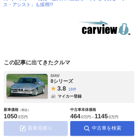
ス・アシスト」も採用!?
この記事に出てきたクルマ
BMW
8シリーズ
3.
8
18件
マイカー登録
新車価格
中古車本体価格
（税込）
1050
464
1145
.
0万円
.
0万円
～
.
0万円
新車見積り
中古車を検索