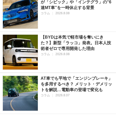
が「シビック」や「インテグラ」の“6
速MT車”を一時休止する背景
コラム
|
2026.8.08
【BYDは本気で軽市場を奪いにき
た？】新型「ラッコ」発表。日本人技
術者ゼロで専用開発した理由
コラム
|
2026.8.08
AT車でも平地で「エンジンブレーキ」
を多用するべき？ メリット・デメリッ
トを解説…電動車の登場で変化も
コラム
|
2026.8.07