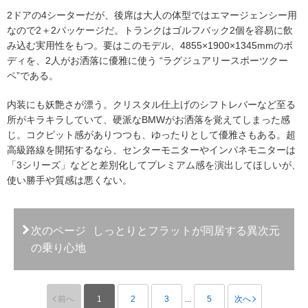
2ドアの4シーターだが、後席は大人の体型ではエマージェンシー用
なので2＋2パッケージだ。トランクはゴルフバック2個を容易に飲
み込む実用性をもつ。要はこのモデル、4855×1900×1345mmのボ
ディを、2人がお洒落に優雅に使う “ラグジュアリースポーツクー
ペ”である。
内装にも妖艶さが漂う。クリスタル仕上げのシフトレバーなど至る
所がキラキラしていて、硬派なBMWがお洒落を覚えてしまった感
じ。コクピット感がありつつも、ゆったりとして優雅さもある。超
高級路線を開拓するなら、センターモニターやインパネモニターは
「3シリーズ」などと差別化してプレミアム感を演出してほしいが、
使い勝手や質感は悪くない。
次のページ
しっとりとフラットが同居する異次元
の乗り心地
前へ
1
2
3
...
5
次へ