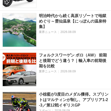
明治時代から続く高原リゾートで地獄
めぐり～雲仙温泉【にっぽんの温泉特
集】
業界ニュース
|
2026.08.09
フォルクスワーゲン ポロ（AW） 前期
と後期でどう違う？｜輸入車の前期後
期を比較
業界ニュース
|
2026.08.09
小椋藍が3度目のメダル獲得。スプリン
トはマルティンが制し、アプリリア1-2
-3／第12戦イギリスGP
スポーツ
|
2026.08.09