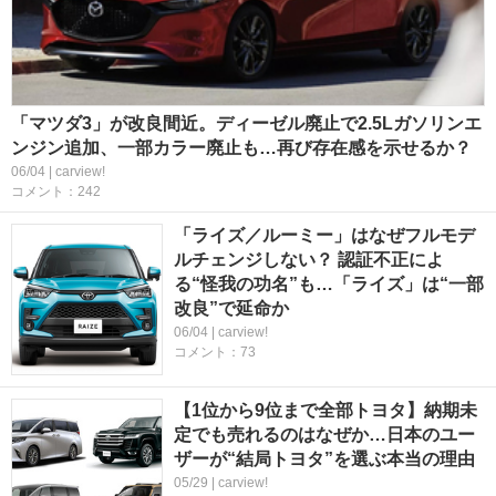
「マツダ3」が改良間近。ディーゼル廃止で2.5Lガソリンエ
ンジン追加、一部カラー廃止も…再び存在感を示せるか？
06/04 | carview!
コメント：242
「ライズ／ルーミー」はなぜフルモデ
ルチェンジしない？ 認証不正によ
る“怪我の功名”も…「ライズ」は“一部
改良”で延命か
06/04 | carview!
コメント：73
【1位から9位まで全部トヨタ】納期未
定でも売れるのはなぜか…日本のユー
ザーが“結局トヨタ”を選ぶ本当の理由
05/29 | carview!