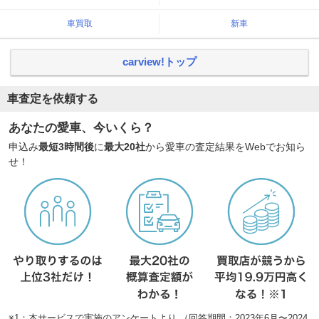
車買取
新車
carview!トップ
車査定を依頼する
あなたの愛車、今いくら？
申込み
最短3時間後
に
最大20社
から愛車の査定結果をWebでお知ら
せ！
※1：本サービスで実施のアンケートより （回答期間：2023年6月〜2024