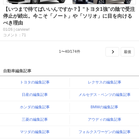
【いつまで待てばいいんですか？】“トヨタ1強”の陰で受注
停止が続出。今こそ「ノート」や「ソリオ」に目を向ける
べき理由
01/26 | carview!
コメント：71
1
〜
40
/
174
件
自動車編集記事
トヨタの編集記事
レクサスの編集記事
日産の編集記事
メルセデス・ベンツの編集記事
ホンダの編集記事
BMWの編集記事
三菱の編集記事
アウディの編集記事
マツダの編集記事
フォルクスワーゲンの編集記事