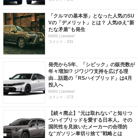
「クルマの基本形」となった人気のSU
Vの「デメリット」とは？ 人気ゆえ“新
たな矛盾”も発生
04/05 | carview!
コメント：231
発売から5年、「シビック」の販売数が
年々増加!? ジワジワ支持を広げる理
由…話題の「RSハイブリッド」は4月
投入へ
04/02 | carview!
コメント：173
【続々廃止】“元は取れない”と知りつ
つハイブリッドを愛する日本人。その
国民性を見抜いたメーカーの合理的
な“ガソリン車切り捨て”戦略とは