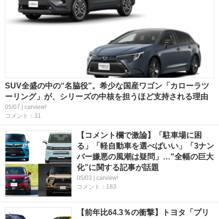
SUV全盛の中の“名脇役”。希少な国産ワゴン「カローラツ
ーリング」が、シリーズの中核を担うほど支持される理由
05/07 | carview!
コメント：31
【コメント欄で激論】「駐車場に困
る」「軽自動車を選べばいい」「3ナン
バー嫌悪の風潮は疑問」…"全幅の巨大
化”に関する記事が話題
05/03 | carview!
コメント：183
【前年比64.3％の衝撃】トヨタ「プリ