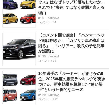
ウス」はなぜトップ10落ちしたのか…
それでも“失速”ではなく健闘と言える
理由
05/01 | carview!
コメント：64
【コメント欄で激論】「ハンマーヘッ
ド顔は飽きた」「ガソリン車の廃止は
困る」…「ハリアー」改良の予想記事
が話題に
04/30 | carview!
コメント：74
10年選手の「ルーミー」がまさかの9
位。2025年度の販売ランキングが突き
つける、新車効果を超越した“使い勝
手”という圧倒的なニーズ
04/29 | carview!
コメント：111