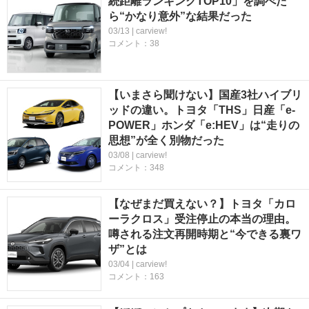
続距離ランキングTOP10」を調べた
ら“かなり意外”な結果だった
03/13 | carview!
コメント：38
【いまさら聞けない】国産3社ハイブリ
ッドの違い。トヨタ「THS」日産「e-
POWER」ホンダ「e:HEV」は“走りの
思想”が全く別物だった
03/08 | carview!
コメント：348
【なぜまだ買えない？】トヨタ「カロ
ーラクロス」受注停止の本当の理由。
噂される注文再開時期と“今できる裏ワ
ザ”とは
03/04 | carview!
コメント：163