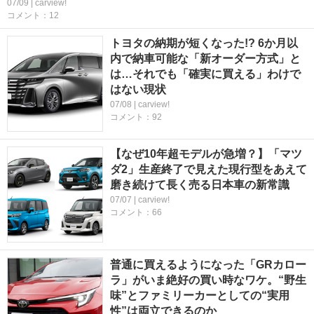
07/09 | carview!
コメント：12
トヨタの納期が短くなった!? 6か月以
内で納車可能な「新オーダー方式」と
は…それでも「確実に買える」わけで
はない現状
07/08 | carview!
コメント：92
【なぜ10年超モデルが急増？】「マツ
ダ2」生産終了で見えた現行型をあえて
磨き続けて長く売る日本車の新常識
07/07 | carview!
コメント：66
普通に買えるようになった「GRカロー
ラ」がいま絶好の買い時なワケ。“野生
味”とファミリーカーとしての“実用
性”は両立できるのか