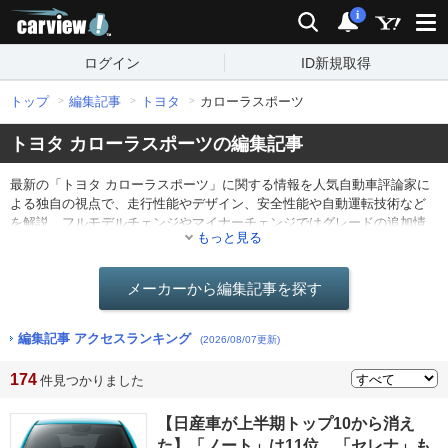
carview!
検索
通知
i
ログイン
ID新規取得
トップ
編集記事
トヨタ
カローラスポーツ
トヨタ カローラスポーツの編集記事
最新の「トヨタ カローラスポーツ」に関する情報を人気自動車評論家に
よる独自の視点で、走行性能やデザイン、安全性能や自動運転技術など
を解説。フルモデルチェンジやマイナーチェンジではグレードの追加情
もっと見る
報や仕様の変更点を分かりやすくレポート。他にも最新ニュースや海外
のモーターショー情報なども。
メーカーから編集記事を探す
編集記事 アクセスランキング
(2026/08/07更新)
174
件見つかりました
【日産車が上半期トップ10から消え
た】「ノート」は11位、「セレナ」も