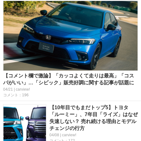
【コメント欄で激論】「カッコよくて走りは最高」「コス
パがいい」…「シビック」販売好調に関する記事が話題に
04/21 | carview!
コメント：196
【10年目でもまだトップ5】トヨタ
「ルーミー」、7年目「ライズ」はなぜ
失速しない？ 売れ続ける理由とモデル
チェンジの行方
04/08 | carview!
コメント：172