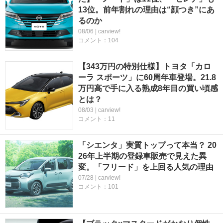
13位。前年割れの理由は“顔つき”にあ
るのか
08/06 | carview!
コメント：104
【343万円の特別仕様】トヨタ「カロ
ーラ スポーツ」に60周年車登場。21.8
万円高で手に入る熟成8年目の買い頃感
とは？
08/03 | carview!
コメント：11
「シエンタ」実質トップって本当？ 20
26年上半期の登録車販売で見えた異
変。「フリード」を上回る人気の理由
07/28 | carview!
コメント：101