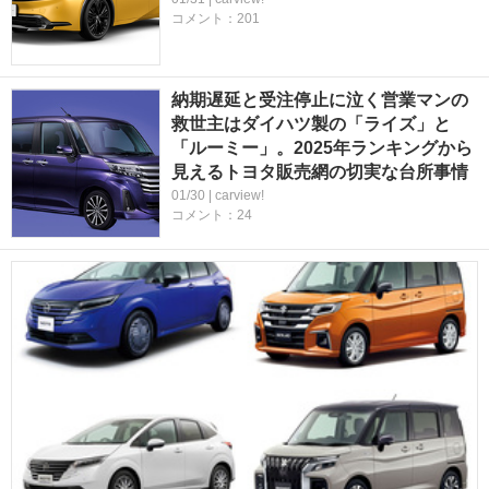
コメント：201
納期遅延と受注停止に泣く営業マンの
救世主はダイハツ製の「ライズ」と
「ルーミー」。2025年ランキングから
見えるトヨタ販売網の切実な台所事情
01/30 | carview!
コメント：24