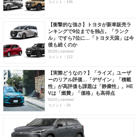
コメント：146
【衝撃的な強さ】トヨタが新車販売ラ
ンキングで9位までを独占。「ランク
ル」ですら7位に…「トヨタ天国」は今
後も続くのか
05/26 | carview!
コメント：122
【実際どうなの？】「ライズ」ユーザ
ーのリアル評価…「デザイン」「積載
性」が高評価も課題は「静粛性」。HE
Vは「燃費」「価格」も高得点
05/25 | carview!
コメント：26