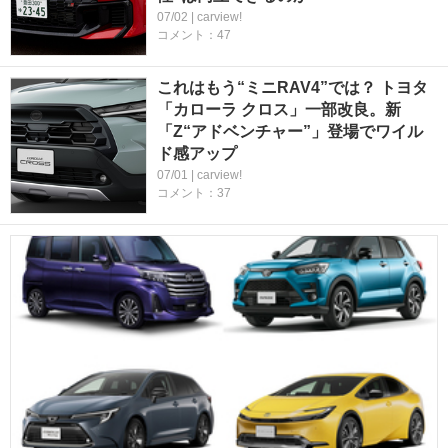
07/02 | carview!
コメント：47
これはもう“ミニRAV4”では？ トヨタ
「カローラ クロス」一部改良。新
「Z“アドベンチャー”」登場でワイル
ド感アップ
07/01 | carview!
コメント：37