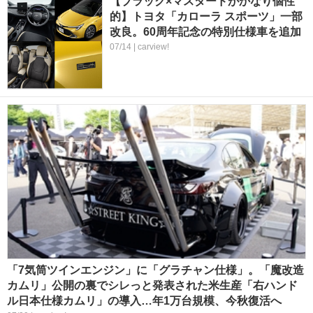
【ブラック×マスタードがかなり個性
的】トヨタ「カローラ スポーツ」一部
改良。60周年記念の特別仕様車を追加
07/14 | carview!
「7気筒ツインエンジン」に「グラチャン仕様」。「魔改造
カムリ」公開の裏でシレっと発表された米生産「右ハンド
ル日本仕様カムリ」の導入…年1万台規模、今秋復活へ