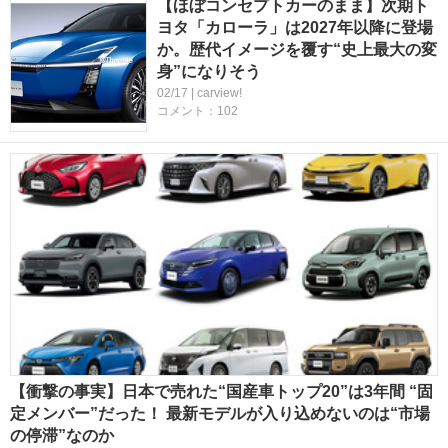
【ほぼコンセプトカーのまま】次期ト
ヨタ「カローラ」は2027年以降に登場
か。歴代イメージを覆す“史上最大の変
身”になりそう
02/17 | carview!
コメント：102
【衝撃の事実】日本で売れた“国産車トップ20”は3年間 “固
定メンバー”だった！ 最新モデルが入り込めないのは“市場
の停滞”なのか