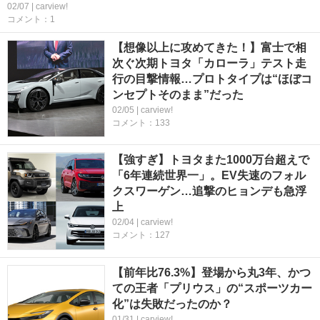
02/07 | carview!
コメント：1
【想像以上に攻めてきた！】富士で相
次ぐ次期トヨタ「カローラ」テスト走
行の目撃情報…プロトタイプは“ほぼコ
ンセプトそのまま”だった
02/05 | carview!
コメント：133
【強すぎ】トヨタまた1000万台超えで
「6年連続世界一」。EV失速のフォル
クスワーゲン…追撃のヒョンデも急浮
上
02/04 | carview!
コメント：127
【前年比76.3%】登場から丸3年、かつ
ての王者「プリウス」の“スポーツカー
化”は失敗だったのか？
01/31 | carview!