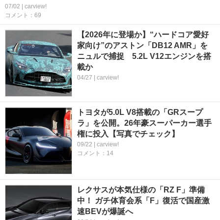
07/02 | carview!
コメント：69
【2026年に登場か】“ハードコア愛好
家向け”のアストン「DB12 AMR」を
ニュルで捕捉 5.2L V12エンジンを搭
載か
04/27 | carview!
トヨタが5.0L V8搭載の「GRスープ
ラ」を公開。26年豪スーパーカー選手
権に投入【写真でチェック】
09/22 | carview!
コメント：14
レクサスが本気仕様の「RZ F」準備
中！ ガチ体育会系「F」復活で国産激
速BEVが爆誕へ