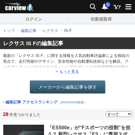
carview!
検索
通知
i
ログイン
ID新規取得
トップ
編集記事
レクサス
IS F
レクサス IS Fの編集記事
最新の「レクサス IS F」に関する情報を人気自動車評論家による独自の
視点で、走行性能やデザイン、安全性能や自動運転技術などを解説。フ
ルモデルチェンジやマイナーチェンジではグレードの追加情報や仕様の
もっと見る
変更点を分かりやすくレポート。他にも最新ニュースや海外のモーター
ショー情報なども。
メーカーから編集記事を探す
編集記事 アクセスランキング
(2026/08/08更新)
28
件見つかりました
「ES500e」が“Fスポーツの役割”を担
う？ 新型レクサス「ES」に専用スポ