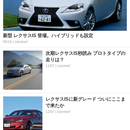
新型 レクサスIS 登場。ハイブリッドも設定
05/16 | carview!
次期レクサスIS秒読み プロトタイプの
走りは？
12/07 | carview!
レクサスISに新グレード ついにここま
で来たか
12/07 | carview!