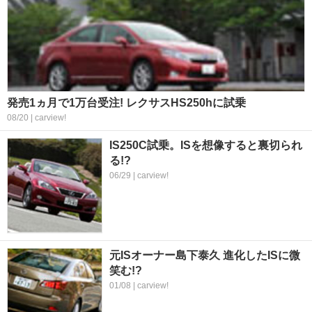
発売1ヵ月で1万台受注! レクサスHS250hに試乗
08/20 | carview!
IS250C試乗。ISを想像すると裏切られ
る!?
06/29 | carview!
元ISオーナー島下泰久 進化したISに微
笑む!?
01/08 | carview!