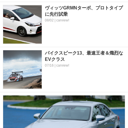
ヴィッツGRMNターボ、プロトタイプ
に先行試乗
08/02 | carview!
パイクスピーク13、最速王者＆熾烈な
EVクラス
07/16 | carview!