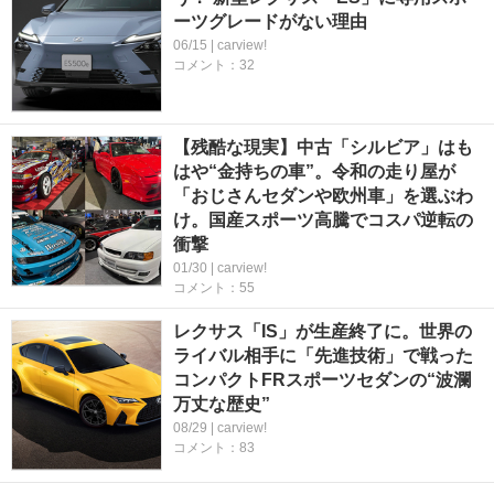
ーツグレードがない理由
06/15 | carview!
コメント：32
【残酷な現実】中古「シルビア」はも
はや“金持ちの車”。令和の走り屋が
「おじさんセダンや欧州車」を選ぶわ
け。国産スポーツ高騰でコスパ逆転の
衝撃
01/30 | carview!
コメント：55
レクサス「IS」が生産終了に。世界の
ライバル相手に「先進技術」で戦った
コンパクトFRスポーツセダンの“波瀾
万丈な歴史”
08/29 | carview!
コメント：83