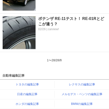
ポテンザ RE-11テスト！ RE-01Rとど
こが違う？
02/26 | carview!
1
〜
28
/
28
件
自動車編集記事
トヨタの編集記事
レクサスの編集記事
日産の編集記事
メルセデス・ベンツの編集記事
ホンダの編集記事
BMWの編集記事