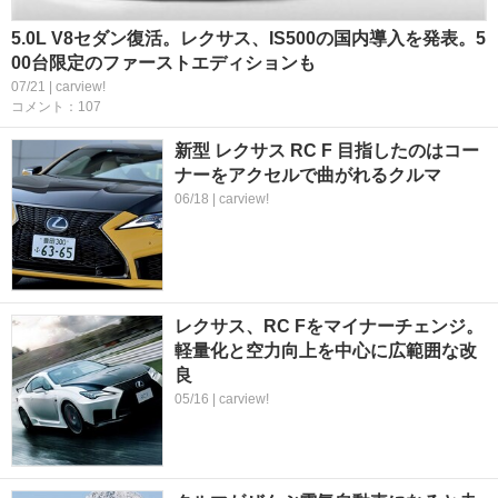
5.0L V8セダン復活。レクサス、IS500の国内導入を発表。5
00台限定のファーストエディションも
07/21 | carview!
コメント：107
新型 レクサス RC F 目指したのはコー
ナーをアクセルで曲がれるクルマ
06/18 | carview!
レクサス、RC Fをマイナーチェンジ。
軽量化と空力向上を中心に広範囲な改
良
05/16 | carview!