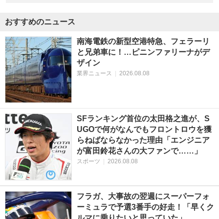
おすすめのニュース
南海電鉄の新型空港特急、フェラーリ
と兄弟車に！…ピニンファリーナがデ
ザイン
業界ニュース
|
2026.08.08
SFランキング首位の太田格之進が、S
UGOで何がなんでもフロントロウを獲
らねばならなかった理由「エンジニア
が富田鈴花さんの大ファンで……」
スポーツ
|
2026.08.08
フラガ、大事故の翌週にスーパーフォ
ーミュラで予選3番手の好走！「早くク
ルマに乗りたいと思っていた」