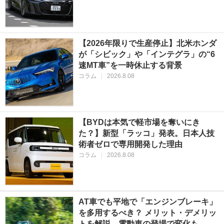
【2026年限りで生産停止】北米ホンダ
が「シビック」や「インテグラ」の“6
速MT車”を一時休止する背景
コラム
|
2026.8.08
【BYDは本気で軽市場を奪いにき
た？】新型「ラッコ」発表。日本人技
術者ゼロで専用開発した理由
コラム
|
2026.8.08
AT車でも平地で「エンジンブレーキ」
を多用するべき？ メリット・デメリッ
トを解説…電動車の登場で変化も