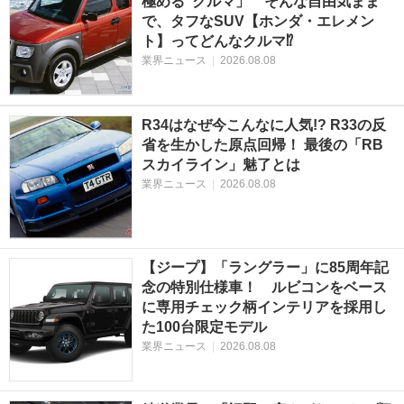
極める”クルマ」 そんな自由気まま
で、タフなSUV【ホンダ・エレメン
ト】ってどんなクルマ⁉︎
業界ニュース
|
2026.08.08
R34はなぜ今こんなに人気!? R33の反
省を生かした原点回帰！ 最後の「RB
スカイライン」魅了とは
業界ニュース
|
2026.08.08
【ジープ】「ラングラー」に85周年記
念の特別仕様車！ ルビコンをベース
に専用チェック柄インテリアを採用し
た100台限定モデル
業界ニュース
|
2026.08.08