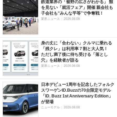
鉄道業界の「裾野の広さがわかる」 類
を見ない「就活フェア」開催 親会社も
子会社も“みんな平等”で争奪戦！
業界ニュース
|
2026.08.08
身の丈に「合わない」クルマに乗れる
「残クレ」は利用率７割と大人気！
ただし満了後に待ち受ける「落とし
穴」を経験者が語る
業界ニュース
|
2026.08.08
日本デビュー1周年を記念したフォルク
スワーゲンID.Buzzの70台限定モデル
「ID. Buzz 1st Anniversary Edition」
が登場
ニューモデル
|
2026.08.08