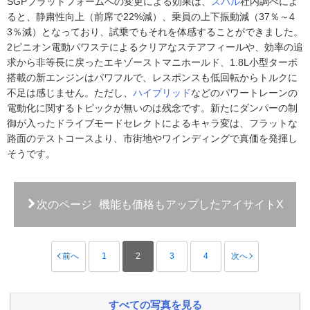
SGPプラットフォームへの変更による効果は、
スバル
社内調べによ
ると、静粛性向上（前席で22%減）、乗員の上下振動減（37％～4
3％減）となっており、試乗でもそれを体感することができました。
2ピニオン電動パワステによるクリアなステアフィールや、効率の追
求から非等長に戻ったエキゾーストマニホールド、1.8L小型ターボ
搭載の新エンジンはパワフルで、レスポンスも低回転からトルクに
不足は感じません。ただし、
ハイブリッド
などのパワートレーンの
電動化に関するトピックが無いのは残念です。新たにダンパーの制
御が入ったドライブモードセレクトによるキャラ変は、フラットな
路面のテストコースより、市街地やワインディングで真価を発揮し
そうです。
次のページ
機能も価格もアップしたアイサイトX
前へ
1
2
3
4
次へ
すべての写真を見る