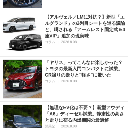
【アルヴェル／LMに対抗？】新型「エ
ルグランド」の2列目シートを巡る議論
と、噂される「アームレスト固定式＆4
座VIP」追加の現実味
コラム
|
2026.8.08
「ヤリス」ってこんなに楽しかった？
トヨタの最新入門コンパクトに試乗。
GR譲りの走りと“軽さ”に驚いた
コラム
|
2026.8.08
【無理なEV化は不要？】新型アウディ
「A6」ディーゼル試乗。静粛性の高さ
と走りに宿る内燃機関の最適解
試乗記
|
2026.8.08