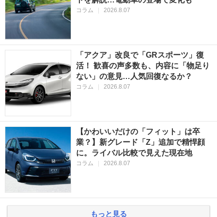
コラム
|
2026.8.07
「アクア」改良で「GRスポーツ」復
活！ 歓喜の声多数も、内容に「物足り
ない」の意見…人気回復なるか？
コラム
|
2026.8.07
【かわいいだけの「フィット」は卒
業？】新グレード「Z」追加で精悍顔
に。ライバル比較で見えた現在地
コラム
|
2026.8.07
もっと見る