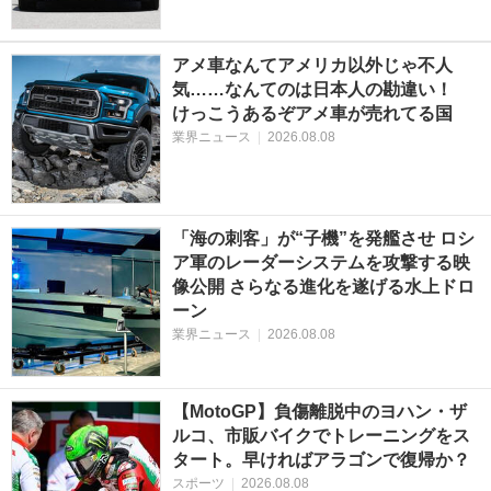
アメ車なんてアメリカ以外じゃ不人
気……なんてのは日本人の勘違い！
けっこうあるぞアメ車が売れてる国
業界ニュース
|
2026.08.08
「海の刺客」が“子機”を発艦させ ロシ
ア軍のレーダーシステムを攻撃する映
像公開 さらなる進化を遂げる水上ドロ
ーン
業界ニュース
|
2026.08.08
【MotoGP】負傷離脱中のヨハン・ザ
ルコ、市販バイクでトレーニングをス
タート。早ければアラゴンで復帰か？
スポーツ
|
2026.08.08