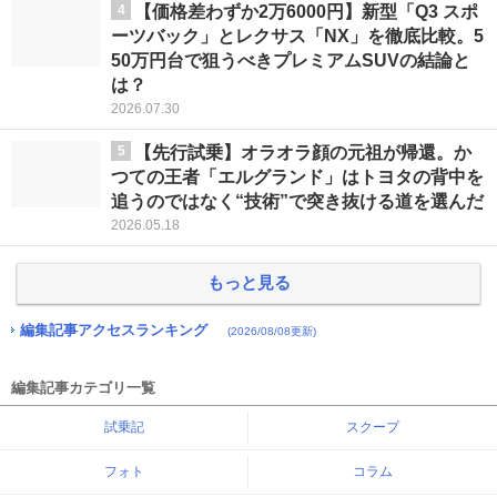
4
【価格差わずか2万6000円】新型「Q3 スポ
ーツバック」とレクサス「NX」を徹底比較。5
50万円台で狙うべきプレミアムSUVの結論と
は？
2026.07.30
5
【先行試乗】オラオラ顔の元祖が帰還。か
つての王者「エルグランド」はトヨタの背中を
追うのではなく“技術”で突き抜ける道を選んだ
2026.05.18
もっと見る
編集記事アクセスランキング
(2026/08/08更新)
編集記事カテゴリ一覧
試乗記
スクープ
フォト
コラム