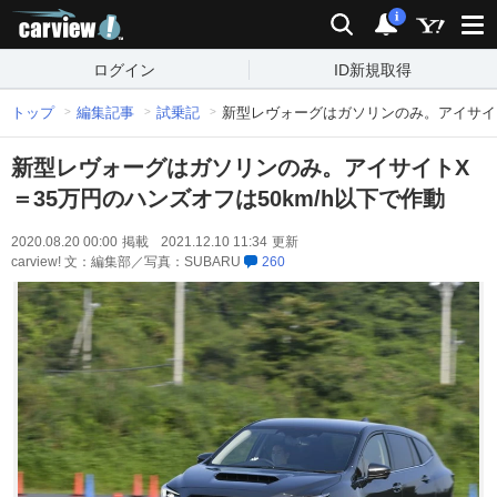
carview!
検索
通知
i
ログイン
ID新規取得
トップ
編集記事
試乗記
新型レヴォーグはガソリンのみ。アイサイト
新型レヴォーグはガソリンのみ。アイサイトX
＝35万円のハンズオフは50km/h以下で作動
2020.08.20 00:00
掲載
2021.12.10 11:34
更新
carview! 文：編集部／写真：SUBARU
260