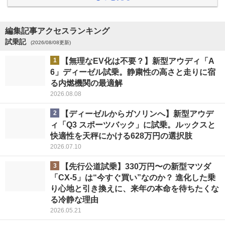
編集記事アクセスランキング
試乗記
(2026/08/08更新)
1
【無理なEV化は不要？】新型アウディ「A
6」ディーゼル試乗。静粛性の高さと走りに宿
る内燃機関の最適解
2026.08.08
2
【ディーゼルからガソリンへ】新型アウデ
ィ「Q3 スポーツバック」に試乗。ルックスと
快適性を天秤にかける628万円の選択肢
2026.07.10
3
【先行公道試乗】330万円〜の新型マツダ
「CX-5」は“今すぐ買い”なのか？ 進化した乗
り心地と引き換えに、来年の本命を待ちたくな
る冷静な理由
2026.05.21