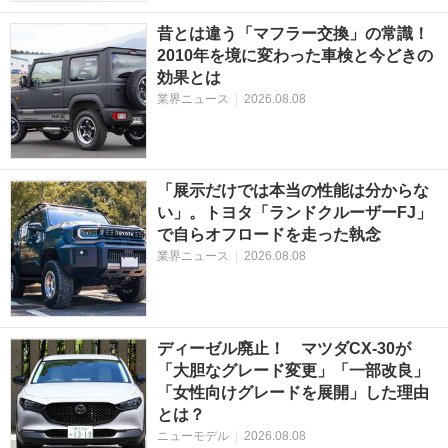
昔とは違う「マフラー交換」の常識！
2010年を境に変わった車検と今どきの
効果とは
業界ニュース
|
2026.08.08
「展示だけでは本当の性能は分からな
い」。トヨタ「ランドクルーザーFJ」
で自らオフロードを走った執念
業界ニュース
|
2026.08.08
ディーゼル廃止！ マツダCX-30が
「大胆なグレード変更」「一部改良」
「女性向けグレードを展開」した理由
とは？
ニューモデル
|
2026.08.08