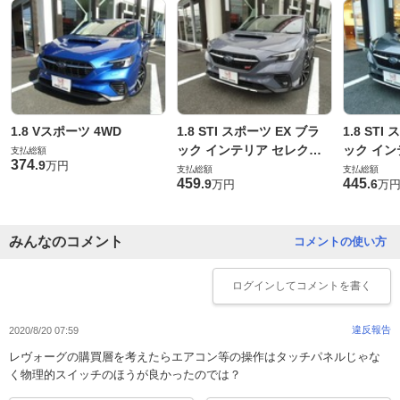
1.8 Vスポーツ 4WD
1.8 STI スポーツ EX ブラ
1.8 STI
ック インテリア セレクシ
ック イン
支払総額
374
.
9
万円
ョン 4WD
ョン 4WD
支払総額
支払総額
459
445
.
9
.
6
万円
万
みんなのコメント
コメントの使い方
ログイン
してコメントを書く
違反報告
2020/8/20 07:59
レヴォーグの購買層を考えたらエアコン等の操作はタッチパネルじゃな
く物理的スイッチのほうが良かったのでは？