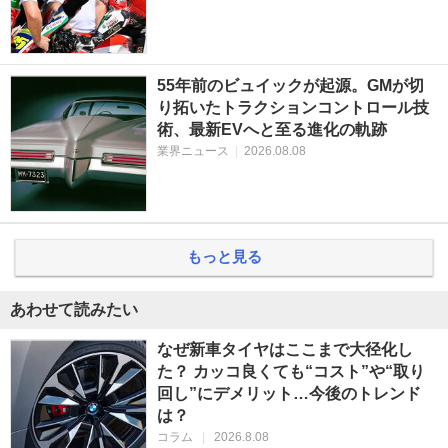
55年前のビュイックが起源。GMが切
り拓いたトラクションコントロール技
術、最新EVへと至る進化の軌跡
業界ニュース
|
2026.08.08
もっと見る
あわせて読みたい
なぜ新車タイヤはここまで大径化し
た？ カッコ良くても“コスト”や“取り
回し”にデメリット…今後のトレンド
は？
コラム
|
2026.8.08