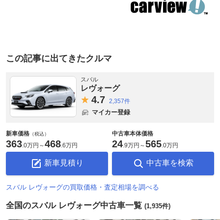
この記事に出てきたクルマ
スバル
レヴォーグ
4.
7
2,357件
マイカー登録
新車価格
中古車本体価格
（税込）
363
468
24
565
.
0万円
～
.
6万円
.
9万円
～
.
0万円
新車見積り
中古車を検索
スバル レヴォーグの買取価格・査定相場を調べる
全国のスバル レヴォーグ中古車一覧
(1,935件)