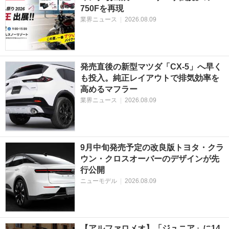
750Fを再現
業界ニュース
|
2026.08.09
発売直後の新型マツダ「CX-5」へ早く
も投入。純正レイアウトで排気効率を
高めるマフラー
業界ニュース
|
2026.08.09
9月中旬発売予定の改良版トヨタ・クラ
ウン・クロスオーバーのデザインが先
行公開
ニューモデル
|
2026.08.09
【アルファロメオ】「ジュニア」に14