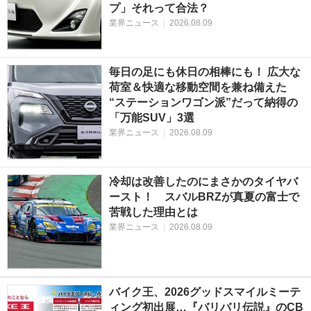
プ」それって合法？
業界ニュース
|
2026.08.09
毎日の足にも休日の相棒にも！ 広大な
荷室＆快適な移動空間を兼ね備えた
“ステーションワゴン派”だって納得の
「万能SUV」3選
業界ニュース
|
2026.08.09
冷却は改善したのにまさかのタイヤバ
ースト！ スバルBRZが真夏の富士で
苦戦した理由とは
業界ニュース
|
2026.08.09
バイク王、2026グッドスマイルミーテ
ィング初出展…『バリバリ伝説』のCB