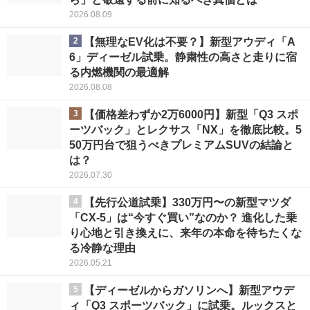
2026.08.09
2
【無理なEV化は不要？】新型アウディ「A
6」ディーゼル試乗。静粛性の高さと走りに宿
る内燃機関の最適解
2026.08.08
3
【価格差わずか2万6000円】新型「Q3 スポ
ーツバック」とレクサス「NX」を徹底比較。5
50万円台で狙うべきプレミアムSUVの結論と
は？
2026.07.30
4
【先行公道試乗】330万円〜の新型マツダ
「CX-5」は“今すぐ買い”なのか？ 進化した乗
り心地と引き換えに、来年の本命を待ちたくな
る冷静な理由
2026.05.21
5
【ディーゼルからガソリンへ】新型アウデ
ィ「Q3 スポーツバック」に試乗。ルックスと