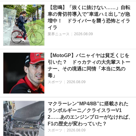
【悲鳴】「抜くに抜けない……」自転
車の青切符導入で”車道ハミ出し”が急
増中！ ドライバーを襲う恐怖とイラ
イラ
業界ニュース
|
2026.08.09
【MotoGP】バニャイヤは貧乏くじを
引いた？ ドゥカティの大先輩ストー
ナー、その境遇に同情「本当に気の
毒」
スポーツ
|
2026.08.09
マクラーレン“MP4/8B”に搭載された
ランボルギーニ／クライスラーV1
2……あのエンジンブローがなければ、
F1の歴史が変わっていた？
スポーツ
|
2026.08.09