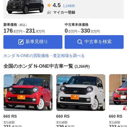
4.
5
1,248件
マイカー登録
新車価格
中古車本体価格
（税込）
176
231
0
330
.
8万円
～
.
9万円
.
0万円
～
.
0万円
新車見積り
中古車を検索
ホンダ N-ONEの買取価格・査定相場を調べる
全国のホンダ N-ONE中古車一覧
(3,266件)
660 RS
660 RS
660 RS
支払総額
支払総額
支払総額
231
229
233
.
6
.
5
.
9