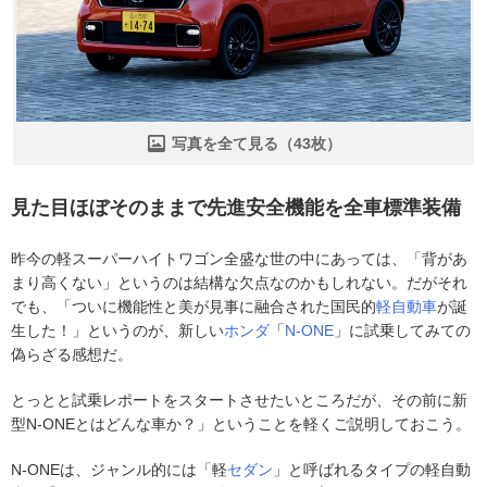
写真を全て見る（43枚）
見た目ほぼそのままで先進安全機能を全車標準装備
昨今の軽スーパーハイトワゴン全盛な世の中にあっては、「背があ
まり高くない」というのは結構な欠点なのかもしれない。だがそれ
でも、「ついに機能性と美が見事に融合された国民的
軽自動車
が誕
生した！」というのが、新しい
ホンダ
「
N-ONE
」に試乗してみての
偽らざる感想だ。
とっとと試乗レポートをスタートさせたいところだが、その前に新
型N-ONEとはどんな車か？」ということを軽くご説明しておこう。
N-ONEは、ジャンル的には「軽
セダン
」と呼ばれるタイプの軽自動