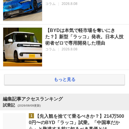
コラム
|
2026.8.08
【BYDは本気で軽市場を奪いにき
た？】新型「ラッコ」発表。日本人技
術者ゼロで専用開発した理由
コラム
|
2026.8.08
もっと見る
編集記事アクセスランキング
試乗記
(2026/08/09更新)
1
【先入観を捨てて乗るべきか？】214万500
0円〜のBYD「ラッコ」試乗。「中国車だか
ら」と敬遠する前に知るべき真価とは