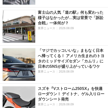
富士山の人気「道の駅」何も変わった
様子はなかったが…実は背景で「訴訟
合戦」一体何が？
業界ニュース
|
2026.08.09
「マジでカッコいいな」まもなく日本
へ帰ってくる！ アメリカ生まれのトヨ
タのミッドサイズセダン「カムリ」に
日本のSNSが盛り上がっているワケ
業界ニュース
|
2026.08.09
スズキ『Vストローム250SX』を快適
ローダウン！ デイトナ、ゲル入りロー
ダウンシート発売
業界ニュース
|
2026.08.09