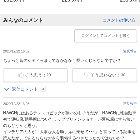
万円
万円
万
みんなのコメント
コメントの使い方
ログイン
してコメントを書く
違反報告
2020/12/22 16:59
ちょっと昔のシティっぽくてなかなか可愛いんじゃないですか？
そう思う：
そう思わない：
291
30
返信コメント
3
違反報告
2020/12/22 13:08
N-WGNにはあるテレスコピックが無いのもそうだが、N-WGNに軽自動車
初で運転席/助手席についたラッププリテンショナーが運転席にすら無い
のもどうかと思う。
インテリアの人が「大事な人を助手席に乗せて･･･」と言っている記事を
読んだが、であるならなおさら装備するべきだったのではないか？