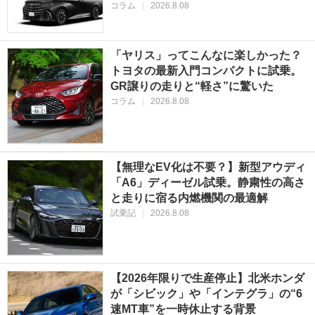
コラム
|
2026.8.08
「ヤリス」ってこんなに楽しかった？
トヨタの最新入門コンパクトに試乗。
GR譲りの走りと“軽さ”に驚いた
コラム
|
2026.8.08
【無理なEV化は不要？】新型アウディ
「A6」ディーゼル試乗。静粛性の高さ
と走りに宿る内燃機関の最適解
試乗記
|
2026.8.08
【2026年限りで生産停止】北米ホンダ
が「シビック」や「インテグラ」の“6
速MT車”を一時休止する背景