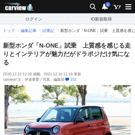
carview!
検索
通知
i
ログイン
ID新規取得
トップ
編集記事
試乗記
新型ホンダ「N-ONE」試乗 上質感を
新型ホンダ「N-ONE」試乗 上質感を感じる走
りとインテリアが魅力だがドラポジだけ気にな
る
2020.12.22 12:20
掲載
2021.12.10 11:19
更新
carview! 文：伊達軍曹／写真：編集部
102