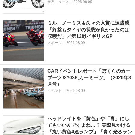
業界ニュース
|
2026.08.09
ミル、ノーミス＆久々の入賞に達成感
「終盤もタイヤの状態が良かったのは
収穫だ」／第12戦イギリスGP
スポーツ
|
2026.08.09
CARイベントレポート「ぼくらのカー
ブーツ＆#038;カーミーツ」（2026年8
月号）
イベント
|
2026.08.09
ヘッドライトを「黄色」や「青」にし
てもいいんですよね…？ 実際見かける
「丸い黄色4連ランプ」「青く光るラン