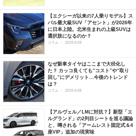
【エクシーガ以来の7人乗りモデル】ス
バル最大級SUV「アセント」が2026年
に日本上陸。北米生まれの上級SUVは
選択肢になるのか？
コラム
|
2026.8.09
なぜ新車タイヤはここまで大径化し
た？ カッコ良くても“コスト”や“取り
回し”にデメリット…今後のトレンド
は？
コラム
|
2026.8.08
【アルヴェル／LMに対抗？】新型「エ
ルグランド」の2列目シートを巡る議論
と、噂される「アームレスト固定式＆4
座VIP」追加の現実味