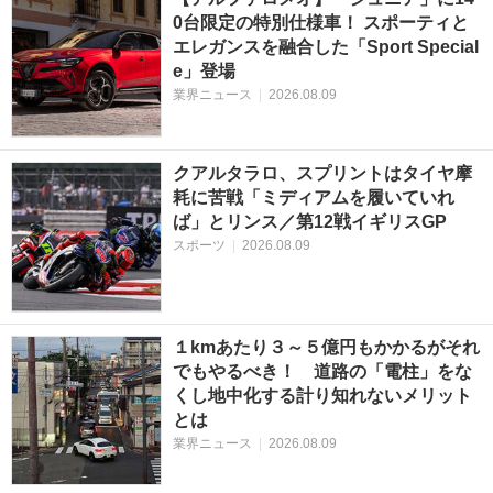
0台限定の特別仕様車！ スポーティと
エレガンスを融合した「Sport Special
e」登場
業界ニュース
|
2026.08.09
クアルタラロ、スプリントはタイヤ摩
耗に苦戦「ミディアムを履いていれ
ば」とリンス／第12戦イギリスGP
スポーツ
|
2026.08.09
１kmあたり３～５億円もかかるがそれ
でもやるべき！ 道路の「電柱」をな
くし地中化する計り知れないメリット
とは
業界ニュース
|
2026.08.09