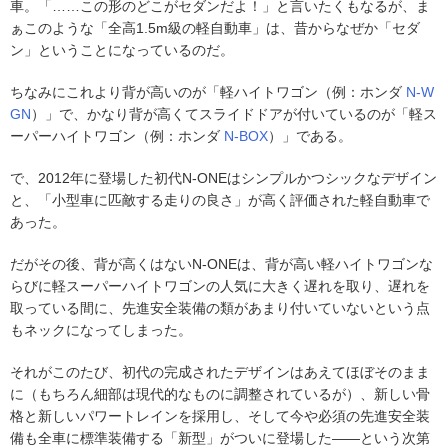
車。「……この形のどこがセダンだよ！」と言いたくもなるが、ま
ぁこのような「全高1.5m級の軽自動車」は、昔からなぜか「セダ
ン」ということになっているのだ。
ちなみにこれより背が高いのが「軽ハイトワゴン（例：ホンダ
N-W
GN
）」で、かなり背が高くてスライドドアが付いているのが「軽ス
ーパーハイトワゴン（例：ホンダ
N-BOX
）」である。
で、2012年に登場した初代N-ONEはシンプルかつシックなデザイン
と、「小型車に匹敵する走りの良さ」が高く評価された軽自動車で
あった。
だがその後、背が高くはないN-ONEは、背が高い軽ハイトワゴンな
らびに軽スーパーハイトワゴンの人気に大きく遅れを取り、遅れを
取っている間に、先進安全装備の類があまり付いていないという点
もネックになってしまった。
それがこのたび、初代の完成されたデザインはあえてほぼそのまま
に（もちろん細部は現代的なものに調整されているが）、新しい骨
格と新しいパワートレインを採用し、そして今や必須の先進安全装
備も全車に標準装備する「新型」がついに登場した――という次第