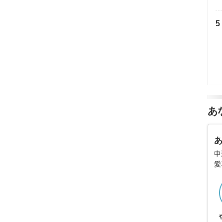
あ
申
愛