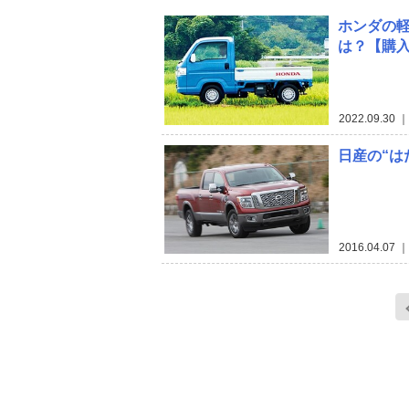
ホンダの軽
は？【購
2022.09.30
｜
日産の“は
2016.04.07
｜ 