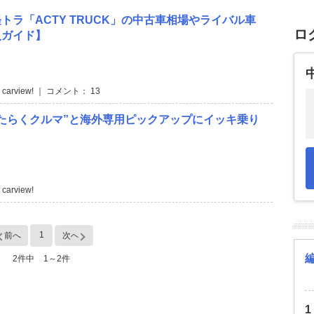
トラ「ACTY TRUCK」の中古車相場やライバル車
ロ
入ガイド】
 carview! ｜ コメント： 13
たらくクルマ”と海外専用ピックアップにイッキ乗り
carview!
1
前へ
次へ
2件中
1～2件