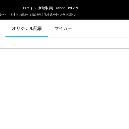
ログイン
[
新規取得
]
Yahoo! JAPAN
サイト5社との比較（2026年2月株式会社プラグ調べ）
オリジナル記事
マイカー