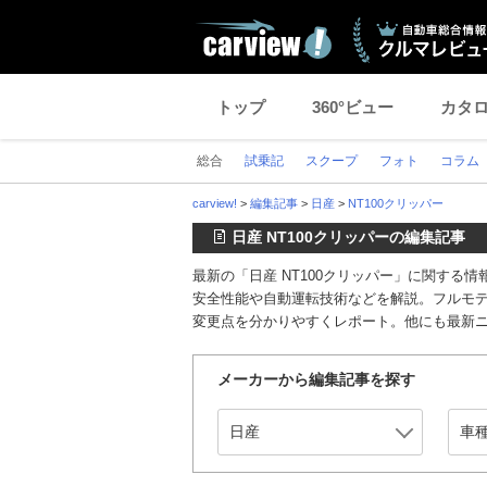
トップ
360°ビュー
カタ
総合
試乗記
スクープ
フォト
コラム
carview!
>
編集記事
>
日産
>
NT100クリッパー
日産 NT100クリッパーの編集記事
最新の「日産 NT100クリッパー」に関す
安全性能や自動運転技術などを解説。フルモ
変更点を分かりやすくレポート。他にも最新
メーカーから編集記事を探す