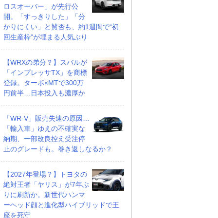
ロスオーバー」が先行公
開。「すっきりした」「分
かりにくい」と賛否も、約1週間で“初
回生産枠”が埋まる人気ぶり
【WRXの弟分？】スバルが
「インプレッサTX」を商標
登録。ターボ×MTで300万
円前半…日本投入も濃厚か
「WR-V」販売失速の原因…
「輸入車」ゆえの不確実な
納期、一部改良控え受注停
止のグレードも。巻き返しなるか？
【2027年登場？】トヨタの
絶対王者「ヤリス」が7年ぶ
りに刷新か。新世代ハンマ
ーヘッド顔と進化型ハイブリッドで王
座を死守