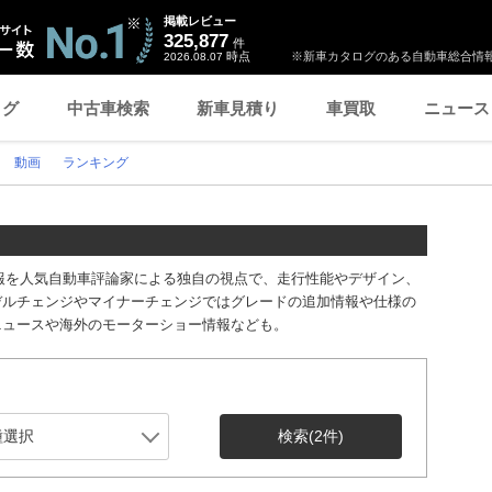
掲載レビュー
325,877
件
時点
※新車カタログのある自動車総合情報
2026.08.07
ログ
中古車検索
新車見積り
車買取
ニュース
動画
ランキング
る情報を人気自動車評論家による独自の視点で、走行性能やデザイン、
デルチェンジやマイナーチェンジではグレードの追加情報や仕様の
ニュースや海外のモーターショー情報なども。
検索
(2件)