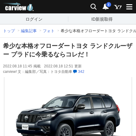
carview!
検索
通知
i
ログイン
ID新規取得
トップ
編集記事
フォト
希少な本格オフローダートヨタ ランドク
希少な本格オフローダートヨタ ランドクルーザ
ー プラドに今乗るならコレだ！
2022.08.18 11:45
掲載
2022.08.18 12:51
更新
carview! 文：編集部／写真：トヨタ自動車
342