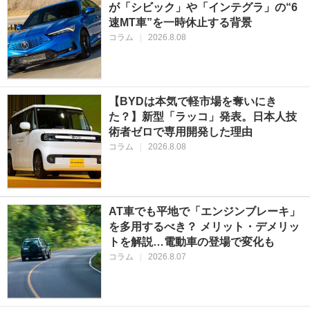
が「シビック」や「インテグラ」の“6
速MT車”を一時休止する背景
コラム
|
2026.8.08
【BYDは本気で軽市場を奪いにき
た？】新型「ラッコ」発表。日本人技
術者ゼロで専用開発した理由
コラム
|
2026.8.08
AT車でも平地で「エンジンブレーキ」
を多用するべき？ メリット・デメリッ
トを解説…電動車の登場で変化も
コラム
|
2026.8.07