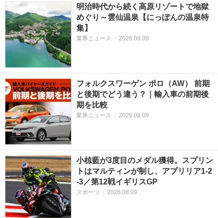
明治時代から続く高原リゾートで地獄
めぐり～雲仙温泉【にっぽんの温泉特
集】
業界ニュース
|
2026.08.09
フォルクスワーゲン ポロ（AW） 前期
と後期でどう違う？｜輸入車の前期後
期を比較
業界ニュース
|
2026.08.09
小椋藍が3度目のメダル獲得。スプリン
トはマルティンが制し、アプリリア1-2
-3／第12戦イギリスGP
スポーツ
|
2026.08.09