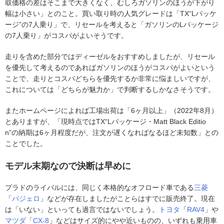
取価格の差はそこまで大きくなく、むしろガソリンのほうが下がり
幅は小さい」とのこと。買い取り時の人気グレードは「TX“Lパッケ
ージ”の7人乗り」で、リセールを考えると「ガソリンのLパッケージ
の7人乗り」がコスパがよいそうです。
走りを含めた部分ではディーゼルをおすすめしましたが、リセール
を優先して考えるのであればガソリンのほうがコスパがよいという
ことで、走りとコスパどちらを優先するか非常に悩ましいですが、
これについては「どちらが魅力か」で判断するしかなさそうです。
またホームページによれば工場出荷は「6ヶ月以上」（2022年8月）
とありますが、「現時点ではTX“Lパッケージ・Matt Black Editio
n”の納期は6ヶ月程度だが、注文が遅くなればなるほど未知数」との
ことでした。
モデル末期なので決断は早めに
プラドのライバルには、同じく本格的なオフロード車である
三菱
「
パジェロ
」などが存在しましたがことらはすでに販売終了。現在
は「いない」といっても過言ではないでしょう。
トヨタ
「
RAV4
」や
マツダ
「
CX-8
」などはサイズ的にやや近いものの、いずれも乗用車