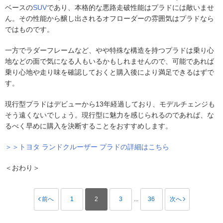
ベースの
SUV
であり、本格的な悪路走破性能はプラドには敵いませ
ん。その性能から醸し出されるオフローダーの雰囲気はプラドなら
ではものです。
一方でラダーフレームなど、やや特殊な構造を持つプラドは乗り心
地などの面で気になる人もいるかもしれませんので、可能であれば
乗り心地や走り味を確認しておくと購入後により満足できるはずで
す。
現行型プラドはデビューから13年経過しており、モデルチェンジも
そう遠くないでしょう。現行型に魅力を感じられるのであれば、な
るべく早めに購入を決断することをおすすめします。
＞＞トヨタ ランドクルーザー プラドの詳細はこちら
＜おわり＞
前へ
1
2
3
...
36
次へ