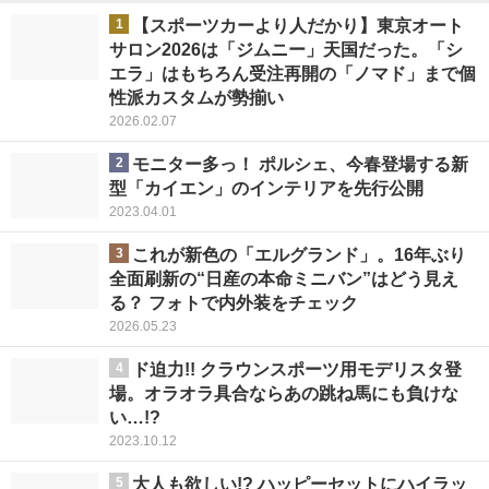
1
【スポーツカーより人だかり】東京オート
サロン2026は「ジムニー」天国だった。「シ
エラ」はもちろん受注再開の「ノマド」まで個
性派カスタムが勢揃い
2026.02.07
2
モニター多っ！ ポルシェ、今春登場する新
型「カイエン」のインテリアを先行公開
2023.04.01
3
これが新色の「エルグランド」。16年ぶり
全面刷新の“日産の本命ミニバン”はどう見え
る？ フォトで内外装をチェック
2026.05.23
4
ド迫力!! クラウンスポーツ用モデリスタ登
場。オラオラ具合ならあの跳ね馬にも負けな
い…!?
2023.10.12
5
大人も欲しい!? ハッピーセットにハイラッ