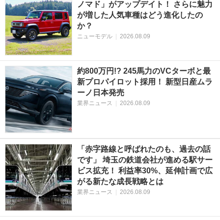
ノマド」がアップデイト！ さらに魅力
が増した人気車種はどう進化したの
か？
ニューモデル
|
2026.08.09
約800万円!? 245馬力のVCターボと最
新プロパイロット採用！ 新型日産ムラ
ーノ日本発売
業界ニュース
|
2026.08.09
「赤字路線と呼ばれたのも、過去の話
です」 埼玉の鉄道会社が進める駅サー
ビス拡充！ 利益率30%、延伸計画で広
がる新たな成長戦略とは
業界ニュース
|
2026.08.09