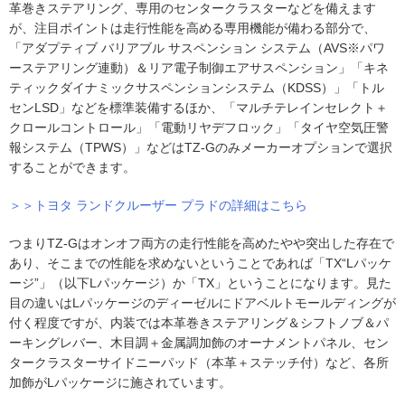
革巻きステアリング、専用のセンタークラスターなどを備えます
が、注目ポイントは走行性能を高める専用機能が備わる部分で、
「アダプティブ バリアブル サスペンション システム（AVS※パワ
ーステアリング連動）＆リア電子制御エアサスペンション」「キネ
ティックダイナミックサスペンションシステム（KDSS）」「トル
センLSD」などを標準装備するほか、「マルチテレインセレクト＋
クロールコントロール」「電動リヤデフロック」「タイヤ空気圧警
報システム（TPWS）」などはTZ-Gのみメーカーオプションで選択
することができます。
＞＞トヨタ ランドクルーザー プラドの詳細はこちら
つまりTZ-Gはオンオフ両方の走行性能を高めたやや突出した存在で
あり、そこまでの性能を求めないということであれば「TX“Lパッケ
ージ”」（以下Lパッケージ）か「TX」ということになります。見た
目の違いはLパッケージのディーゼルにドアベルトモールディングが
付く程度ですが、内装では本革巻きステアリング＆シフトノブ＆パ
ーキングレバー、木目調＋金属調加飾のオーナメントパネル、セン
タークラスターサイドニーパッド（本革＋ステッチ付）など、各所
加飾がLパッケージに施されています。