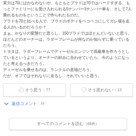
実力は70にはかなわないが、もともとプラドは70ではハードすぎる、も
っとファミリーにも受け入れられる5ナンバー3ナンバー車を、そして7人
乗れるものをということで作られたものだ。
プラドを70と比べる人で、プラドのボディをベコベコにしてガレ場を走
る人がいるのだろうか？
まぁ、かなりの変態だと思うし、150プラドではほとんどいないと思う。
ほどんどのオーナーは、ラダーフレームが何なのか知らずに乗っている
だろう。
トヨタは、ラダーフレームでディーゼルエンジンで高級車を作ろうとし
ているというより、オーナーの好みに合わせていたら、今のようになっ
たと考えるべきだろう。
ディーゼルを乗せるのは、ランクルの意地だろう。
だが、オフではそれなりに走るし、それでいいと思う。
そう思う：
そう思わない：
77
13
返信コメント
16
すべてのコメントを読む
（66件）