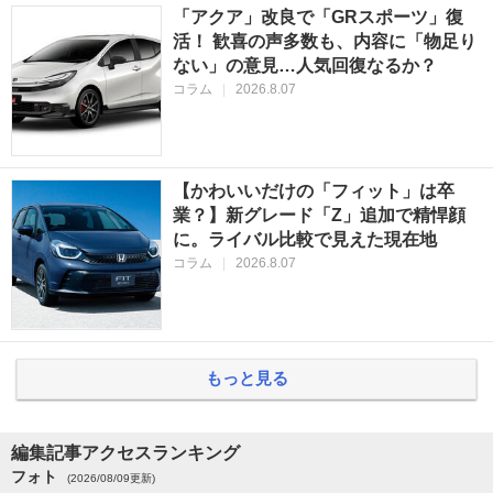
「アクア」改良で「GRスポーツ」復
活！ 歓喜の声多数も、内容に「物足り
ない」の意見…人気回復なるか？
コラム
|
2026.8.07
【かわいいだけの「フィット」は卒
業？】新グレード「Z」追加で精悍顔
に。ライバル比較で見えた現在地
コラム
|
2026.8.07
もっと見る
編集記事アクセスランキング
フォト
(2026/08/09更新)