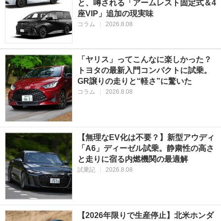
と、噂される「アームレスト固定式＆4
座VIP」追加の現実味
コラム
|
2026.8.08
「ヤリス」ってこんなに楽しかった？
トヨタの最新入門コンパクトに試乗。
GR譲りの走りと“軽さ”に驚いた
コラム
|
2026.8.08
【無理なEV化は不要？】新型アウディ
「A6」ディーゼル試乗。静粛性の高さ
と走りに宿る内燃機関の最適解
試乗記
|
2026.8.08
【2026年限りで生産停止】北米ホンダ