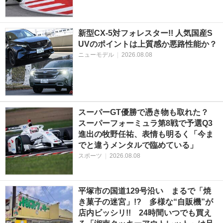
新型CX-5対フォレスター!! 人気国産S
UVのポイントは上質感か悪路性能か？
ニューモデル
|
2026.08.08
スーパーGT優勝で憑き物も取れた？
スーパーフォーミュラ第8戦で予選Q3
進出の牧野任祐、表情も明るく「今ま
でと違うメンタルで臨めている」
スポーツ
|
2026.08.08
平塚市の国道129号沿い まるで「焼
き菓子の迷宮」!? 多様な“自販機”が
店内ビッシリ!! 24時間いつでも買え