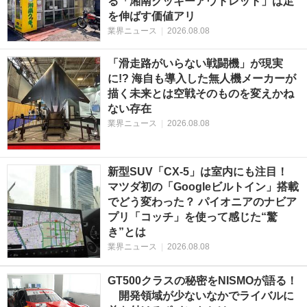
る「湘南クッキーアウトレット」は足
を伸ばす価値アリ
業界ニュース
|
2026.08.08
「滑走路がいらない戦闘機」が現実
に!? 海自も導入した無人機メーカーが
描く未来とは空戦そのものを変えかね
ない存在
業界ニュース
|
2026.08.08
新型SUV「CX-5」は室内にも注目！
マツダ初の「Googleビルトイン」搭載
でどう変わった？ パイオニアのナビア
プリ「コッチ」を使って感じた“驚
き”とは
業界ニュース
|
2026.08.08
GT500クラスの秘密をNISMOが語る！
開発領域が少ないなかでライバルに