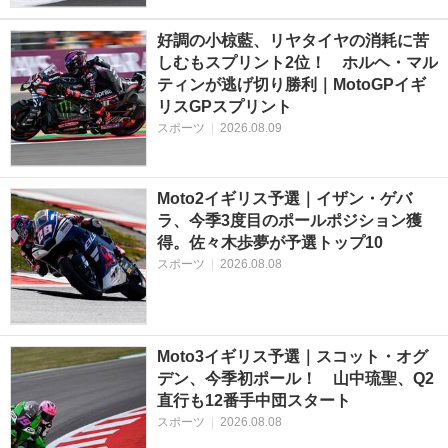
好調の小椋藍、リヤタイヤの消耗に苦
しむもスプリント2位！ ホルヘ・マル
ティンが逃げ切り勝利｜MotoGPイギ
リスGPスプリント
スポーツ
|
2026.08.09
Moto2イギリス予選｜イザン・ゲバ
ラ、今季3度目のポールポジション獲
得。佐々木歩夢が予選トップ10
スポーツ
|
2026.08.08
Moto3イギリス予選｜スコット・オグ
デン、今季初ポール！ 山中琉聖、Q2
直行も12番手中団スタート
スポーツ
|
2026.08.08