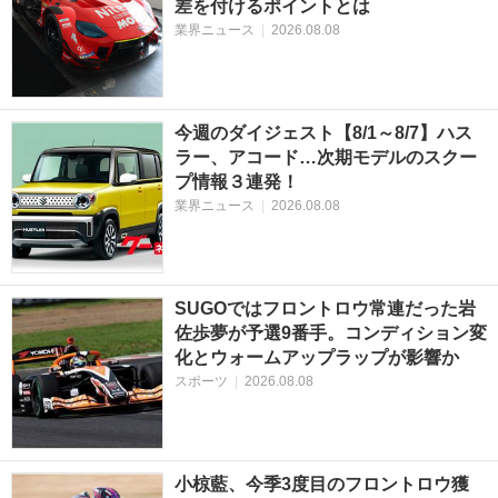
差を付けるポイントとは
業界ニュース
|
2026.08.08
今週のダイジェスト【8/1～8/7】ハス
ラー、アコード…次期モデルのスクー
プ情報３連発！
業界ニュース
|
2026.08.08
SUGOではフロントロウ常連だった岩
佐歩夢が予選9番手。コンディション変
化とウォームアップラップが影響か
スポーツ
|
2026.08.08
小椋藍、今季3度目のフロントロウ獲