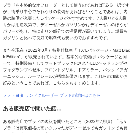
プラドを本格的なオフローダーとして使うのであればTZ-G一択です
が、街乗り中心でそれなりの装備があればということであれば、内
装の装備が充実したLパッケージがおすすめです。7人乗りか5人乗
りかは用途次第で、ディーゼルかガソリンかはディーゼルのほうが
パワーがあり、特に走りの部分での満足度が高いでしょう。燃費も
ガソリンと比べて良好で燃料代も安いのでおすすめです。
また今現在（2022年8月）特別仕様車「 TX“Lパッケージ・Matt Blac
k Edition”」が販売されています。基本的な装備はLパッケージと同
一で、特別装備としてマットブラック化されたLEDヘッドランプや
フォグランプベゼル、フロントグリル、ドアミラー、バックドアガ
ーニッシュ、ルーフレールが標準装備されます。これらの加飾がお
好みということであれば、こちらをおすすめします。
＞＞トヨタ ランドクルーザー プラドの詳細はこちら
ある販売店で聞いた話…
ある販売店でプラドの現状を聞いたところ（2022年7月頃）「元々
プラドは買取価格の高いクルマだがディーゼルでもガソリンでも買