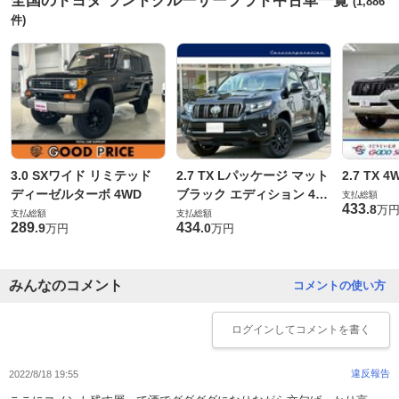
全国のトヨタ ランドクルーザープラド中古車一覧
(1,886
件)
3.0 SXワイド リミテッド
2.7 TX Lパッケージ マット
2.7 TX 4
ディーゼルターボ 4WD
ブラック エディション 4W
支払総額
433
.
8
万
D
支払総額
支払総額
289
434
.
9
.
0
万円
万円
みんなのコメント
コメントの使い方
ログイン
してコメントを書く
違反報告
2022/8/18 19:55