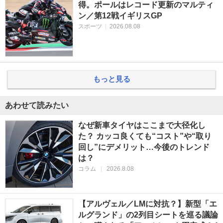
得。ポールはレコード更新のマルティ
ン／第12戦イギリスGP
スポーツ
|
2026.08.08
もっと見る
あわせて読みたい
なぜ新車タイヤはここまで大径化し
た？ カッコ良くても“コスト”や“取り
回し”にデメリット…今後のトレンド
は？
コラム
|
2026.8.08
【アルヴェル／LMに対抗？】新型「エ
ルグランド」の2列目シートを巡る議論