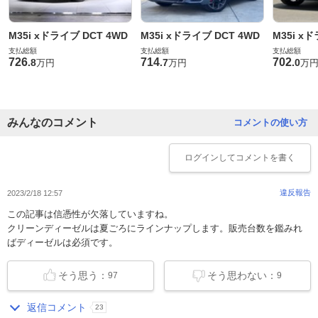
M35i xドライブ DCT 4WD
M35i xドライブ DCT 4WD
M35i x
支払総額
支払総額
支払総額
726
714
702
.
8
.
7
.
0
万円
万円
万
みんなのコメント
コメントの使い方
ログイン
してコメントを書く
違反報告
2023/2/18 12:57
この記事は信憑性が欠落していますね。
クリーンディーゼルは夏ごろにラインナップします。販売台数を鑑みれ
ばディーゼルは必須です。
そう思う：
そう思わない：
97
9
返信コメント
23