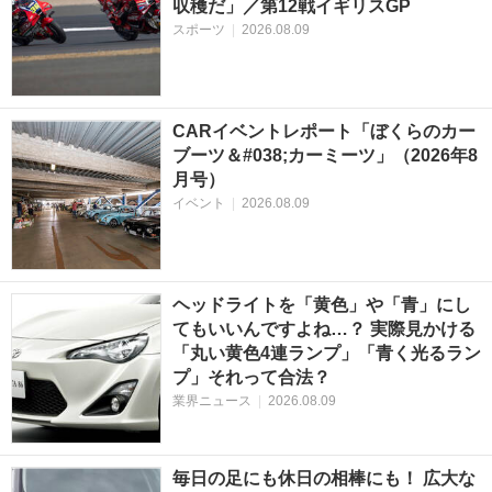
収穫だ」／第12戦イギリスGP
スポーツ
|
2026.08.09
CARイベントレポート「ぼくらのカー
ブーツ＆#038;カーミーツ」（2026年8
月号）
イベント
|
2026.08.09
ヘッドライトを「黄色」や「青」にし
てもいいんですよね…？ 実際見かける
「丸い黄色4連ランプ」「青く光るラン
プ」それって合法？
業界ニュース
|
2026.08.09
毎日の足にも休日の相棒にも！ 広大な