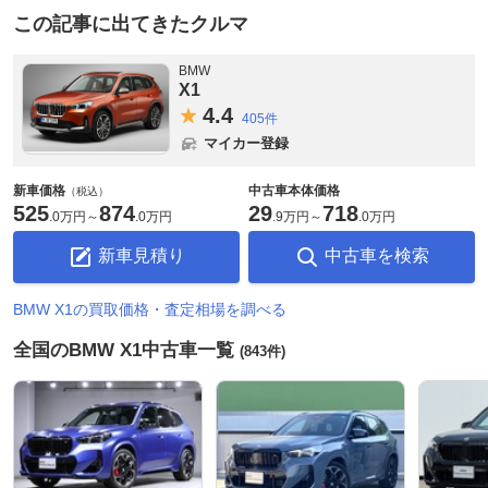
この記事に出てきたクルマ
BMW
X1
4.
4
405件
マイカー登録
新車価格
中古車本体価格
（税込）
525
874
29
718
.
0万円
～
.
0万円
.
9万円
～
.
0万円
新車見積り
中古車を検索
BMW X1の買取価格・査定相場を調べる
全国のBMW X1中古車一覧
(843件)