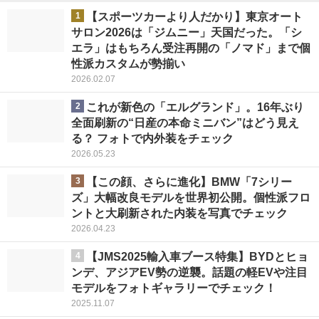
1
【スポーツカーより人だかり】東京オート
サロン2026は「ジムニー」天国だった。「シ
エラ」はもちろん受注再開の「ノマド」まで個
性派カスタムが勢揃い
2026.02.07
2
これが新色の「エルグランド」。16年ぶり
全面刷新の“日産の本命ミニバン”はどう見え
る？ フォトで内外装をチェック
2026.05.23
3
【この顔、さらに進化】BMW「7シリー
ズ」大幅改良モデルを世界初公開。個性派フロ
ントと大刷新された内装を写真でチェック
2026.04.23
4
【JMS2025輸入車ブース特集】BYDとヒョ
ンデ、アジアEV勢の逆襲。話題の軽EVや注目
モデルをフォトギャラリーでチェック！
2025.11.07