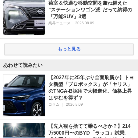
荷室＆快適な移動空間を兼ね備えた
“ステーションワゴン派”だって納得の
「万能SUV」3選
業界ニュース
|
2026.08.09
もっと見る
あわせて読みたい
【2027年に25年ぶり全面刷新か】トヨ
タ新型「プロボックス」が「ヤリス」
のTNGA-B採用で大幅進化、価格上昇
はやむを得ず？
コラム
|
2026.8.09
【先入観を捨てて乗るべきか？】214
万5000円〜のBYD「ラッコ」試乗。