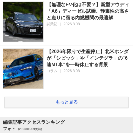
【無理なEV化は不要？】新型アウディ
「A6」ディーゼル試乗。静粛性の高さ
と走りに宿る内燃機関の最適解
試乗記
|
2026.8.08
【2026年限りで生産停止】北米ホンダ
が「シビック」や「インテグラ」の“6
速MT車”を一時休止する背景
コラム
|
2026.8.08
もっと見る
編集記事アクセスランキング
フォト
(2026/08/09更新)