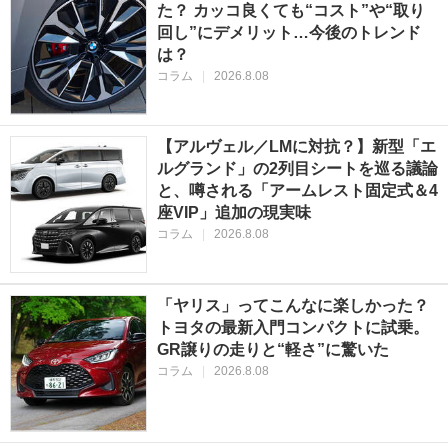
た？ カッコ良くても“コスト”や“取り
回し”にデメリット…今後のトレンド
は？
コラム
|
2026.8.08
【アルヴェル／LMに対抗？】新型「エ
ルグランド」の2列目シートを巡る議論
と、噂される「アームレスト固定式＆4
座VIP」追加の現実味
コラム
|
2026.8.08
「ヤリス」ってこんなに楽しかった？
トヨタの最新入門コンパクトに試乗。
GR譲りの走りと“軽さ”に驚いた
コラム
|
2026.8.08