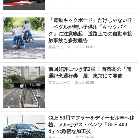
「電動キックボード」だけじゃない!?
ペダルが無い子供用「キックバイ
ク」に注意喚起 道路上での自動車接
触事故も多数報告
業界ニュース
|
2026.08.09
前回好評につき第2弾！ 首都高の「開
通記念通行券」展、東京にて開催
業界ニュース
|
2026.08.09
GLE 53用マフラーをディーゼル車へ移
植。メルセデス・ベンツ「GLE 400
d」の緻密な加工技