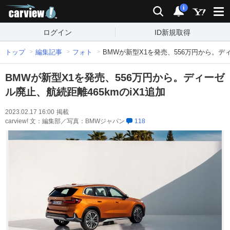
carview!
検索
通知
i
ログイン
ID新規取得
トップ
編集記事
フォト
BMWが新型X1を発売、556万円から。ディ
BMWが新型X1を発売、556万円から。ディーゼ
ル廃止、航続距離465kmのiX1追加
2023.02.17 16:00
掲載
carview! 文：編集部／写真：BMWジャパン
118