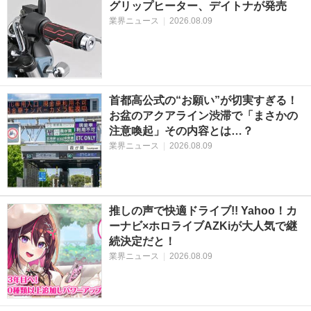
グリップヒーター、デイトナが発売
業界ニュース
|
2026.08.09
首都高公式の“お願い”が切実すぎる！
お盆のアクアライン渋滞で「まさかの
注意喚起」その内容とは…？
業界ニュース
|
2026.08.09
推しの声で快適ドライブ!! Yahoo！カ
ーナビ×ホロライブAZKiが大人気で継
続決定だと！
業界ニュース
|
2026.08.09