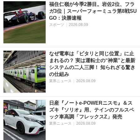
福住仁嶺が今季2勝目。岩佐2位、フラ
ガ3位｜スーパーフォーミュラ第8戦SU
GO：決勝速報
スポーツ
|
2026.08.09
なぜ電車は「ピタリと同じ位置」に止
まれるの？ 実は運転士の“神業”と最新
システムの二人三脚！ 知られざる驚き
の仕組み
業界ニュース
|
2026.08.09
日産『ノートe-POWERニスモ』＆ス
ズキ『ソリオ』用、テインのフルスペ
ック車高調「フレックスZ」発売
業界ニュース
|
2026.08.09