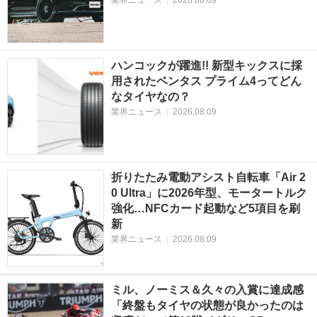
業界ニュース
|
2026.08.09
ハンコックが躍進!! 新型キックスに採
用されたベンタス プライム4ってどん
なタイヤなの？
業界ニュース
|
2026.08.09
折りたたみ電動アシスト自転車「Air 2
0 Ultra」に2026年型、モータートルク
強化…NFCカード起動など5項目を刷
新
業界ニュース
|
2026.08.09
ミル、ノーミス＆久々の入賞に達成感
「終盤もタイヤの状態が良かったのは