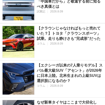
「中国車だから」と敬遠する前に知る
べき真価とは
試乗記
|
2026.8.09
【クラウンじゃなければもっと売れて
いた？】トヨタ「クラウンスポーツ」
試乗。走りも静けさも“完成形”だった
コラム
|
2026.8.09
【エクシーガ以来の7人乗りモデル】ス
バル最大級SUV「アセント」が2026年
に日本上陸。北米生まれの上級SUVは
選択肢になるのか？
コラム
|
2026.8.09
なぜ新車タイヤはここまで大径化し