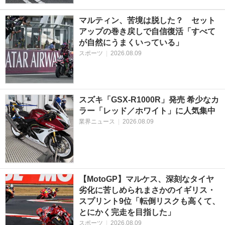
マルティン、苦境は脱した？ セット
アップの巻き戻しで自信復活「すべて
が自然にうまくいっている」
スポーツ
|
2026.08.09
スズキ「GSX-R1000R」発売 希少なカ
ラー「レッド／ホワイト」に人気集中
業界ニュース
|
2026.08.09
【MotoGP】マルケス、深刻なタイヤ
劣化に苦しめられまさかのイギリス・
スプリント9位「転倒リスクも高くて、
とにかく完走を目指した」
スポーツ
|
2026.08.09