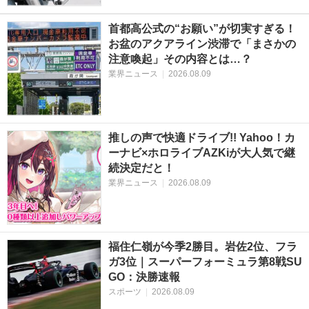
首都高公式の“お願い”が切実すぎる！
お盆のアクアライン渋滞で「まさかの
注意喚起」その内容とは…？
業界ニュース
|
2026.08.09
推しの声で快適ドライブ!! Yahoo！カ
ーナビ×ホロライブAZKiが大人気で継
続決定だと！
業界ニュース
|
2026.08.09
福住仁嶺が今季2勝目。岩佐2位、フラ
ガ3位｜スーパーフォーミュラ第8戦SU
GO：決勝速報
スポーツ
|
2026.08.09