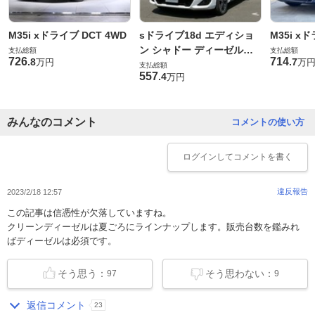
M35i xドライブ DCT 4WD
sドライブ18d エディショ
M35i x
ン シャドー ディーゼルタ
支払総額
支払総額
726
714
.
8
.
7
万円
万
ーボ
支払総額
557
.
4
万円
みんなのコメント
コメントの使い方
ログイン
してコメントを書く
違反報告
2023/2/18 12:57
この記事は信憑性が欠落していますね。
クリーンディーゼルは夏ごろにラインナップします。販売台数を鑑みれ
ばディーゼルは必須です。
そう思う：
そう思わない：
97
9
返信コメント
23