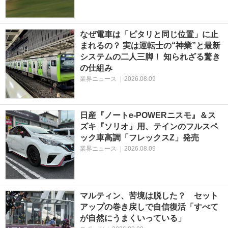
なぜ電車は「ピタリと同じ位置」に止
まれるの？ 実は運転士の“神業”と最新
システムの二人三脚！ 知られざる驚き
の仕組み
業界ニュース
|
2026.08.09
日産『ノートe-POWERニスモ』＆ス
ズキ『ソリオ』用、テインのフルスペ
ック車高調「フレックスZ」発売
業界ニュース
|
2026.08.09
マルティン、苦境は脱した？ セット
アップの巻き戻しで自信復活「すべて
が自然にうまくいっている」