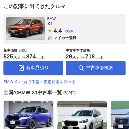
この記事に出てきたクルマ
BMW
X1
4.
4
405件
マイカー登録
新車価格
中古車本体価格
（税込）
525
874
29
718
.
0万円
～
.
0万円
.
9万円
～
.
0万円
新車見積り
中古車を検索
BMW X1の買取価格・査定相場を調べる
全国のBMW X1中古車一覧
(849件)