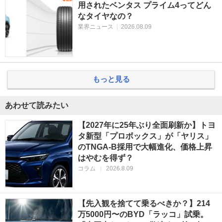
用されたベンタス プライム4ってどん
なタイヤなの？
業界ニュース
|
2026.08.09
もっと見る
あわせて読みたい
【2027年に25年ぶり全面刷新か】トヨ
タ新型「プロボックス」が「ヤリス」
のTNGA-B採用で大幅進化、価格上昇
はやむを得ず？
コラム
|
2026.8.09
【先入観を捨てて乗るべきか？】214
万5000円〜のBYD「ラッコ」試乗。