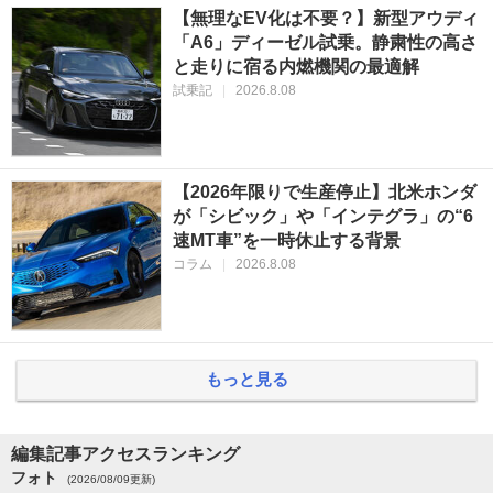
【無理なEV化は不要？】新型アウディ
「A6」ディーゼル試乗。静粛性の高さ
と走りに宿る内燃機関の最適解
試乗記
|
2026.8.08
【2026年限りで生産停止】北米ホンダ
が「シビック」や「インテグラ」の“6
速MT車”を一時休止する背景
コラム
|
2026.8.08
もっと見る
編集記事アクセスランキング
フォト
(2026/08/09更新)