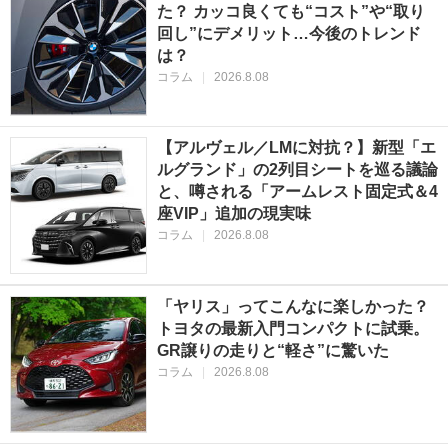
た？ カッコ良くても“コスト”や“取り
回し”にデメリット…今後のトレンド
は？
コラム
|
2026.8.08
【アルヴェル／LMに対抗？】新型「エ
ルグランド」の2列目シートを巡る議論
と、噂される「アームレスト固定式＆4
座VIP」追加の現実味
コラム
|
2026.8.08
「ヤリス」ってこんなに楽しかった？
トヨタの最新入門コンパクトに試乗。
GR譲りの走りと“軽さ”に驚いた
コラム
|
2026.8.08