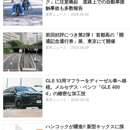
ク」に注意喚起 道路上での自動車接
触事故も多数報告
業界ニュース
|
2026.08.09
前回好評につき第2弾！ 首都高の「開
通記念通行券」展、東京にて開催
業界ニュース
|
2026.08.09
GLE 53用マフラーをディーゼル車へ移
植。メルセデス・ベンツ「GLE 400
d」の緻密な加工技
業界ニュース
|
2026.08.09
ハンコックが躍進!! 新型キックスに採