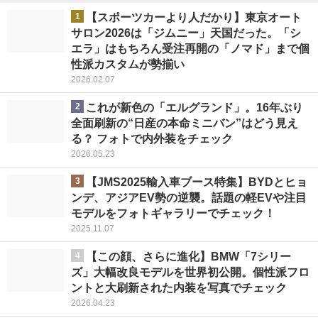
1
【スポーツカーより人だかり】東京オート
サロン2026は「ジムニー」天国だった。「シ
エラ」はもちろん受注再開の「ノマド」まで個
性派カスタムが勢揃い
2026.02.07
2
これが新色の「エルグランド」。16年ぶり
全面刷新の“日産の本命ミニバン”はどう見え
る？ フォトで内外装をチェック
2026.05.23
3
【JMS2025輸入車ブース特集】BYDとヒョ
ンデ、アジアEV勢の逆襲。話題の軽EVや注目
モデルをフォトギャラリーでチェック！
2025.11.07
4
【この顔、さらに進化】BMW「7シリー
ズ」大幅改良モデルを世界初公開。個性派フロ
ントと大刷新された内装を写真でチェック
2026.04.23