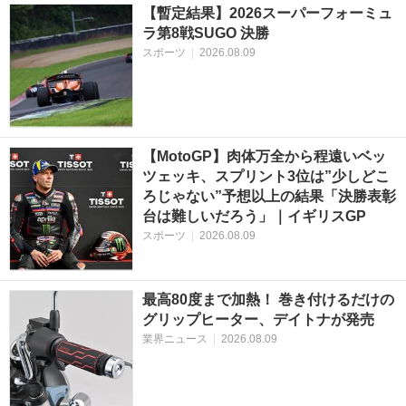
【暫定結果】2026スーパーフォーミュ
ラ第8戦SUGO 決勝
スポーツ
|
2026.08.09
【MotoGP】肉体万全から程遠いベッ
ツェッキ、スプリント3位は”少しどこ
ろじゃない”予想以上の結果「決勝表彰
台は難しいだろう」｜イギリスGP
スポーツ
|
2026.08.09
最高80度まで加熱！ 巻き付けるだけの
グリップヒーター、デイトナが発売
業界ニュース
|
2026.08.09