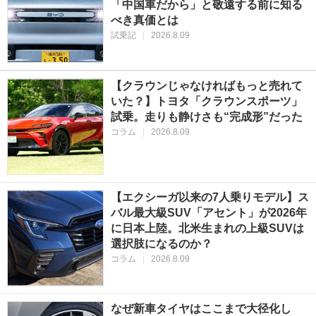
「中国車だから」と敬遠する前に知る
べき真価とは
試乗記
|
2026.8.09
【クラウンじゃなければもっと売れて
いた？】トヨタ「クラウンスポーツ」
試乗。走りも静けさも“完成形”だった
コラム
|
2026.8.09
【エクシーガ以来の7人乗りモデル】ス
バル最大級SUV「アセント」が2026年
に日本上陸。北米生まれの上級SUVは
選択肢になるのか？
コラム
|
2026.8.09
なぜ新車タイヤはここまで大径化し