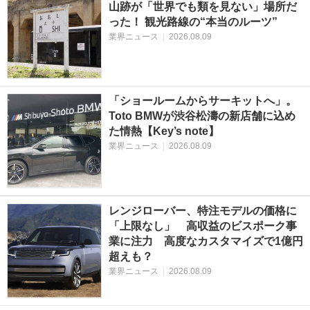
山跡が「世界でも類を見ない」場所だ
った！ 観光路線の“本当のルーツ”
業界ニュース
|
2026.08.09
「ショールームからサーキットへ」。
Toto BMWが渋谷松濤の新店舗に込め
た情熱【Key’s note】
業界ニュース
|
2026.08.09
レンジローバー、特注モデルの価格に
「上限なし」 高収益のビスポーク事
業に注力 高度なカスタマイズで1億円
超えも？
業界ニュース
|
2026.08.09