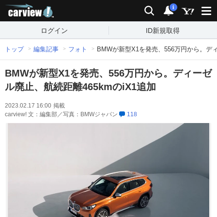
carview!
検索
通知
i
ログイン
ID新規取得
トップ
編集記事
フォト
BMWが新型X1を発売、556万円から。ディ
BMWが新型X1を発売、556万円から。ディーゼ
ル廃止、航続距離465kmのiX1追加
2023.02.17 16:00
掲載
carview! 文：編集部／写真：BMWジャパン
118