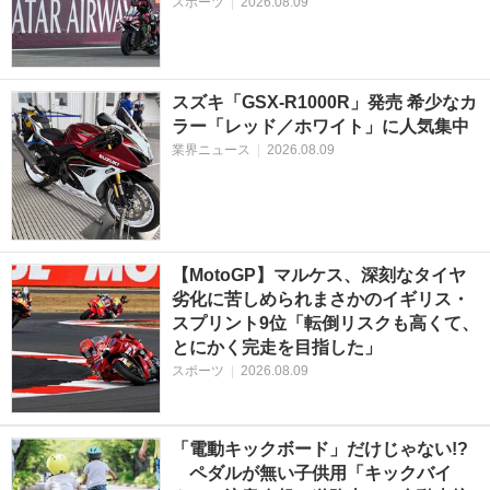
スポーツ
|
2026.08.09
スズキ「GSX-R1000R」発売 希少なカ
ラー「レッド／ホワイト」に人気集中
業界ニュース
|
2026.08.09
【MotoGP】マルケス、深刻なタイヤ
劣化に苦しめられまさかのイギリス・
スプリント9位「転倒リスクも高くて、
とにかく完走を目指した」
スポーツ
|
2026.08.09
「電動キックボード」だけじゃない!?
ペダルが無い子供用「キックバイ