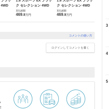
X ブラッ
1.8 スポーツ EX ブラッ
1.8 スポーツ EX ブラッ
ク セレ
4WD
ク セレクション 4WD
ク セレクション 4WD
支払総額
支払総額
支払総額
459
.
9
469
.
469
.
9
9
万円
万円
コメントの使い方
ログイン
してコメントを書く
ら
！