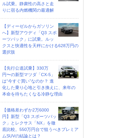
ル試乗。静粛性の高さと走
りに宿る内燃機関の最適解
【ディーゼルからガソリン
へ】新型アウディ「Q3 スポ
ーツバック」に試乗。ルッ
クスと快適性を天秤にかける628万円の
選択肢
【先行公道試乗】330万
円〜の新型マツダ「CX-5」
は“今すぐ買い”なのか？ 進
化した乗り心地と引き換えに、来年の
本命を待ちたくなる冷静な理由
【価格差わずか2万6000
円】新型「Q3 スポーツバッ
ク」とレクサス「NX」を徹
底比較。550万円台で狙うべきプレミア
ムSUVの結論とは？