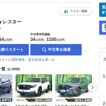
マイカー登録
ォレスター
件
中古車本体価格
64
34
1100
.
2万円
.
0万円
～
.
0万円
見積りスタート
中古車を検索
レスターの買取価格・査定相場を調べる
一覧
(2,399件)
1.8 