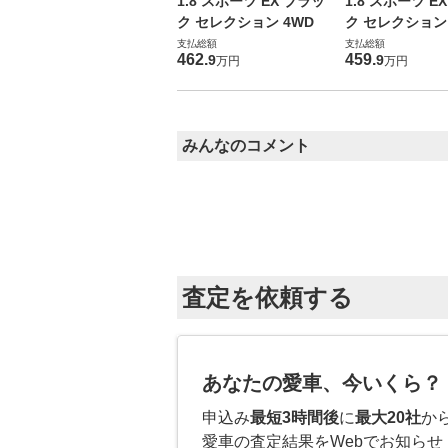
1.8 スポーツ EX ブラッ
1.8 スポーツ E
ク セレクション 4WD
ク セレクション 
支払総額
支払総額
462
.
459
.
9
9
万円
万円
みんなのコメント
査定を依頼する
あなたの愛車、今いくら？
申込み
最短3時間後
に
最大20社
か
愛車の査定結果をWebでお知らせ