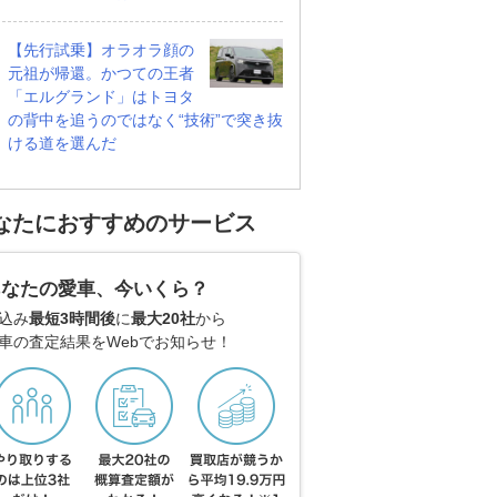
【先行試乗】オラオラ顔の
元祖が帰還。かつての王者
「エルグランド」はトヨタ
の背中を追うのではなく“技術”で突き抜
ける道を選んだ
なたにおすすめのサービス
あなたの愛車、今いくら？
込み
最短3時間後
に
最大20社
から
車の査定結果をWebでお知らせ！