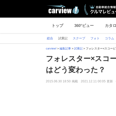
トップ
360°ビュー
カタ
総合
試乗記
スクープ
フォト
コラム
carview!
>
編集記事
>
試乗記
>
フォレスター×スコー
フォレスター×スコ
はどう変わった？
2015.06.30 18:50
掲載
2021.12.11 00:05
更新