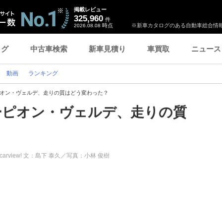
掲載レビュー
325,960
件
時点
※新車カタログのある自動車総合情報
2026.08.08
ログ
中古車検索
新車見積り
車買取
ニュース
動画
ランキング
ピオン・ヴェルデ、走りの質はどう変わった？
ーピオン・ヴェルデ、走りの質
carview! 文：島下 泰久／写真：小林 俊樹