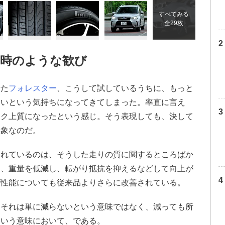
すべてみる
全29枚
た時のような歓び
せた
フォレスター
、こうして試しているうちに、もっと
たいという気持ちになってきてしまった。率直に言え
ンク上質になったという感じ。そう表現しても、決して
印象なのだ。
されているのは、そうした走りの質に関するところばか
は、重量を低減し、転がり抵抗を抑えるなどして向上が
ズ性能についても従来品よりさらに改善されている。
。それは単に減らないという意味ではなく、減っても所
という意味において、である。