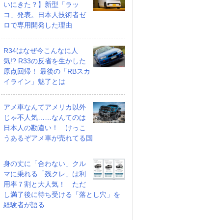
いにきた？】新型「ラッ
クション 4WD
ク セレクション 4WD
EX 4WD
コ」発表。日本人技術者ゼ
支払総額
支払総額
469
.
475
.
ロで専用開発した理由
9
8
万円
万円
万円
R34はなぜ今こんなに人
気!? R33の反省を生かした
原点回帰！ 最後の「RBスカ
イライン」魅了とは
アメ車なんてアメリカ以外
じゃ不人気……なんてのは
日本人の勘違い！ けっこ
うあるぞアメ車が売れてる国
身の丈に「合わない」クル
マに乗れる「残クレ」は利
用率７割と大人気！ ただ
し満了後に待ち受ける「落とし穴」を
経験者が語る