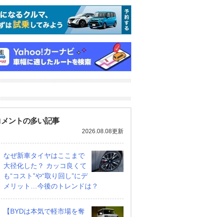
コメントの多い記事
2026.08.08更新
なぜ新車タイヤはここまで
大径化した？ カッコ良くて
も“コスト”や“取り回し”にデ
メリット…今後のトレンドは？
【BYDは本気で軽市場を奪
スポーツ EX ブラッ
1.8 スポーツ EX ブラッ
2.5 プレミアム S:HEV