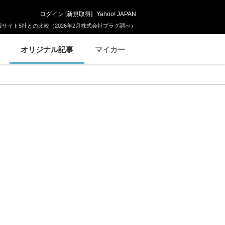
ログイン
[
新規取得
]
Yahoo! JAPAN
サイト5社との比較（2026年2月株式会社プラグ調べ）
オリジナル記事
マイカー