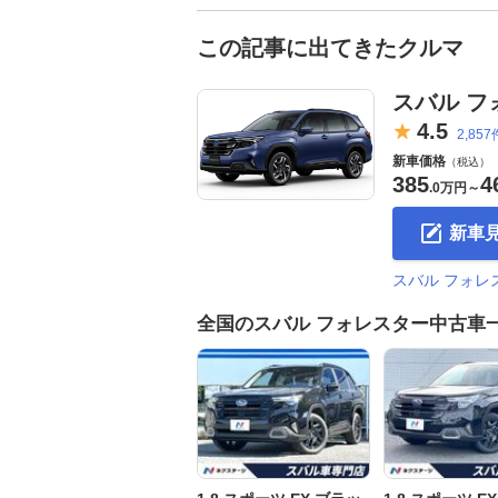
この記事に出てきたクルマ
スバル フ
4.
5
2,857
新車価格
（税込）
385
4
.
0万円
～
新車
スバル フォ
全国のスバル フォレスター中古車