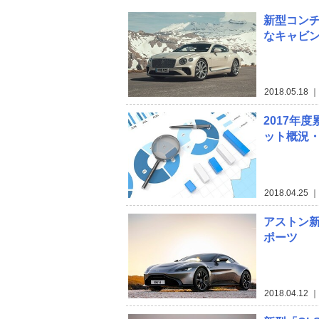
新型コンチ
なキャビ
2018.05.18
｜ 
2017年
ット概況・
2018.04.25
｜ 
アストン
ポーツ
2018.04.12
｜ 