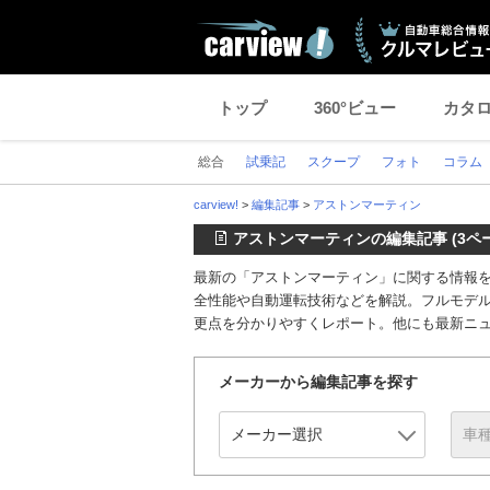
トップ
360°ビュー
カタ
総合
試乗記
スクープ
フォト
コラム
carview!
>
編集記事
>
アストンマーティン
アストンマーティンの編集記事 (3ペ
最新の「アストンマーティン」に関する情報
全性能や自動運転技術などを解説。フルモデ
更点を分かりやすくレポート。他にも最新ニ
メーカーから編集記事を探す