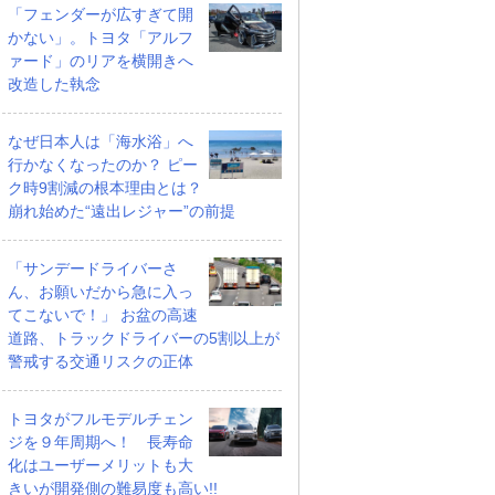
「フェンダーが広すぎて開
かない」。トヨタ「アルフ
ァード」のリアを横開きへ
改造した執念
なぜ日本人は「海水浴」へ
行かなくなったのか？ ピー
ク時9割減の根本理由とは？
崩れ始めた“遠出レジャー”の前提
「サンデードライバーさ
ん、お願いだから急に入っ
てこないで！」 お盆の高速
道路、トラックドライバーの5割以上が
警戒する交通リスクの正体
トヨタがフルモデルチェン
ジを９年周期へ！ 長寿命
化はユーザーメリットも大
きいが開発側の難易度も高い!!