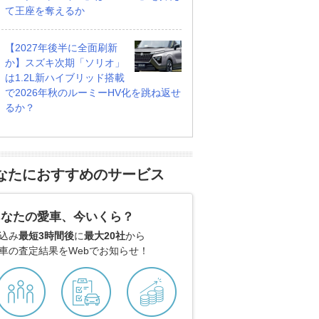
て王座を奪えるか
【2027年後半に全面刷新
か】スズキ次期「ソリオ」
は1.2L新ハイブリッド搭載
で2026年秋のルーミーHV化を跳ね返せ
るか？
なたにおすすめのサービス
あなたの愛車、今いくら？
込み
最短3時間後
に
最大20社
から
車の査定結果をWebでお知らせ！