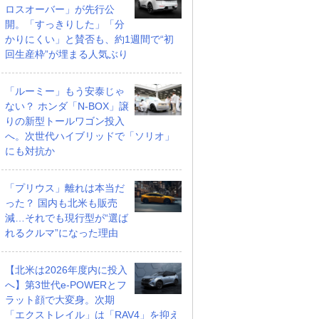
ロスオーバー」が先行公
開。「すっきりした」「分
かりにくい」と賛否も、約1週間で“初
回生産枠”が埋まる人気ぶり
「ルーミー」もう安泰じゃ
ない？ ホンダ「N-BOX」譲
りの新型トールワゴン投入
へ。次世代ハイブリッドで「ソリオ」
にも対抗か
「プリウス」離れは本当だ
った？ 国内も北米も販売
減…それでも現行型が“選ば
れるクルマ”になった理由
【北米は2026年度内に投入
へ】第3世代e-POWERとフ
ラット顔で大変身。次期
「エクストレイル」は「RAV4」を抑え