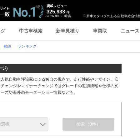
掲載レビュー
325,933
件
時点
※新車カタログのある自動車総合情報
2026.08.08
ログ
中古車検索
新車見積り
車買取
ニュース
動画
ランキング
ージ)
を人気自動車評論家による独自の視点で、走行性能やデザイン、安
ルチェンジやマイナーチェンジではグレードの追加情報や仕様の変
ュースや海外のモーターショー情報なども。
検索
（0件）