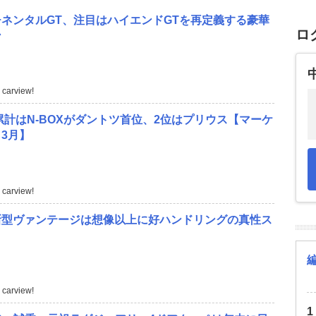
ネンタルGT、注目はハイエンドGTを再定義する豪華
ロ
ン
carview!
度累計はN-BOXがダントツ首位、2位はプリウス【マーケ
3月】
carview!
新型ヴァンテージは想像以上に好ハンドリングの真性ス
carview!