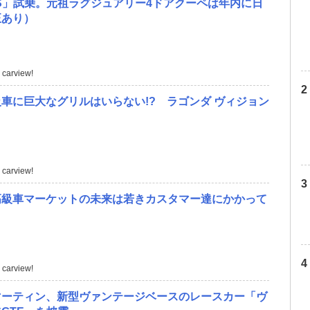
S」試乗。元祖ラグジュアリー4ドアクーペは年内に日
正あり）
carview!
車に巨大なグリルはいらない!? ラゴンダ ヴィジョン
ト
carview!
高級車マーケットの未来は若きカスタマー達にかかって
carview!
マーティン、新型ヴァンテージベースのレースカー「ヴ