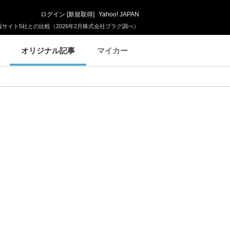
ログイン
[
新規取得
]
Yahoo! JAPAN
サイト5社との比較（2026年2月株式会社プラグ調べ）
オリジナル記事
マイカー