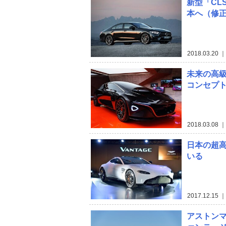
新型「CL
本へ（修
2018.03.20
｜ 
未来の高級
コンセプ
2018.03.08
｜ 
日本の超
いる
2017.12.15
｜ 
アストン