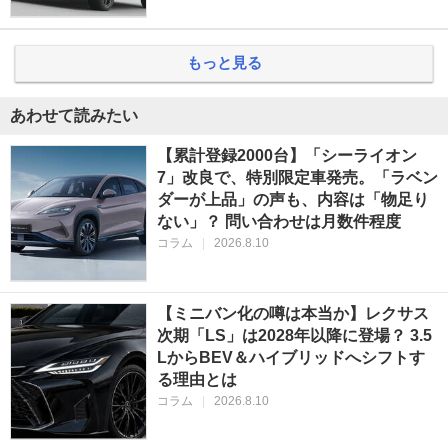
もっと見る
あわせて読みたい
【累計登録2000台】「シーライオン
7」改良で、特別限定車発売。「ラベン
ダーが上品」の声も、内容は「物足り
ない」？ 問い合わせは月数件程度
コラム
|
2026.8.10
【ミニバン化の噂は本当か】レクサス
次期「LS」は2028年以降に登場？ 3.5
LからBEV＆ハイブリッドへシフトす
る理由とは
コラム
|
2026.8.10