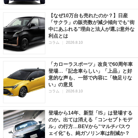
【なぜ10万台も売れたのか？】日産
「サクラ」の販売数が減少傾向でも“街
中にあふれる”理由と法人が選ぶ意外な
利点とは
コラム
|
2026.8.10
「カローラスポーツ」改良で60周年車
登場…「記念車らしい」「上品」と好
意的な声も、一部で内容に「物足りな
い」の意見
コラム
|
2026.8.10
登場から14年、新型「IS」は登場する
のか。出ては消える「コンセプトモデ
ル」の行方…BEVから“マルチパスウ
ェイ化”も、純ガソリン車は削減か？