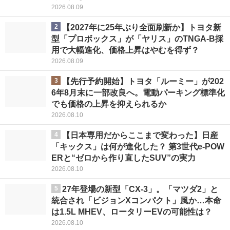
2026.08.09
2
【2027年に25年ぶり全面刷新か】トヨタ新
型「プロボックス」が「ヤリス」のTNGA-B採
用で大幅進化、価格上昇はやむを得ず？
2026.08.09
3
【先行予約開始】トヨタ「ルーミー」が202
6年8月末に一部改良へ。電動パーキング標準化
でも価格の上昇を抑えられるか
2026.08.10
4
【日本専用だからここまで変わった】日産
「キックス」は何が進化した？ 第3世代e-POW
ERと“ゼロから作り直したSUV”の実力
2026.08.10
5
27年登場の新型「CX-3」。「マツダ2」と
統合され「ビジョンXコンパクト」風か…本命
は1.5L MHEV、ロータリーEVの可能性は？
2026.08.10