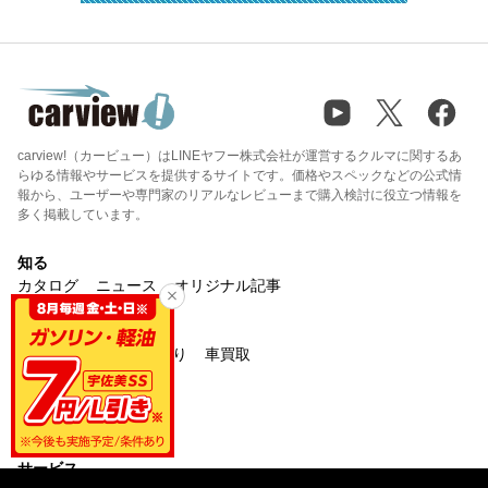
carview!（カービュー）はLINEヤフー株式会社が運営するクルマに関するあ
らゆる情報やサービスを提供するサイトです。価格やスペックなどの公式情
報から、ユーザーや専門家のリアルなレビューまで購入検討に役立つ情報を
多く掲載しています。
知る
カタログ
ニュース
オリジナル記事
買う・売る
中古車検索
新車見積り
車買取
楽しむ
マイカー
みんカラ
サービス