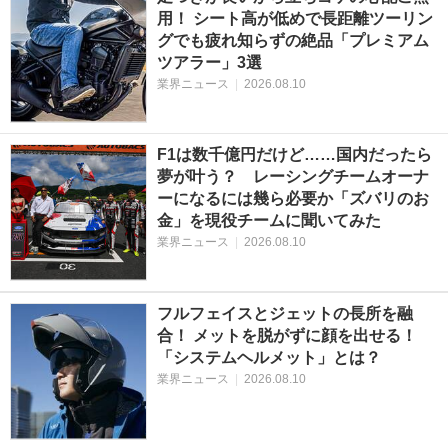
用！ シート高が低めで長距離ツーリン
グでも疲れ知らずの絶品「プレミアム
ツアラー」3選
業界ニュース
|
2026.08.10
F1は数千億円だけど……国内だったら
夢が叶う？ レーシングチームオーナ
ーになるには幾ら必要か「ズバリのお
金」を現役チームに聞いてみた
業界ニュース
|
2026.08.10
フルフェイスとジェットの長所を融
合！ メットを脱がずに顔を出せる！
「システムヘルメット」とは？
業界ニュース
|
2026.08.10