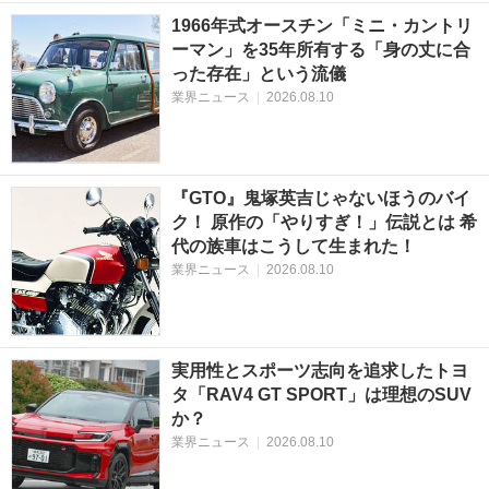
1966年式オースチン「ミニ・カントリ
ーマン」を35年所有する「身の丈に合
った存在」という流儀
業界ニュース
|
2026.08.10
『GTO』鬼塚英吉じゃないほうのバイ
ク！ 原作の「やりすぎ！」伝説とは 希
代の族車はこうして生まれた！
業界ニュース
|
2026.08.10
実用性とスポーツ志向を追求したトヨ
タ「RAV4 GT SPORT」は理想のSUV
か？
業界ニュース
|
2026.08.10