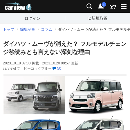
carview!
検索
通知
i
ログイン
ID新規取得
トップ
編集記事
コラム
ダイハツ・ムーヴが消えた？ フルモデル
ダイハツ・ムーヴが消えた？ フルモデルチェン
ジ秒読みとも言えない深刻な理由
2023.10.18 07:00
掲載
2023.10.20 09:57
更新
carview! 文：ピーコックブルー
50