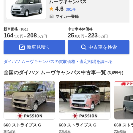
ムーヴキャンバス
4.
6
391件
マイカー登録
新車価格
中古車本体価格
（税込）
164
208
25
223
.
5万円
～
.
5万円
.
8万円
～
.
6万円
新車見積り
中古車を検索
ダイハツ ムーヴキャンバスの買取価格・査定相場を調べる
全国のダイハツ ムーヴキャンバス中古車一覧
(6,659件)
660 ストライプス G
660 ストライプス G
660 スト
支払総額
支払総額
支払総額