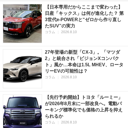
【日本専用だからここまで変わった】
日産「キックス」は何が進化した？ 第
3世代e-POWERと“ゼロから作り直し
たSUV”の実力
コラム
|
2026.8.10
27年登場の新型「CX-3」。「マツダ
2」と統合され「ビジョンXコンパク
ト」風か…本命は1.5L MHEV、ロータ
リーEVの可能性は？
コラム
|
2026.8.10
【先行予約開始】トヨタ「ルーミー」
が2026年8月末に一部改良へ。電動パ
ーキング標準化でも価格の上昇を抑え
られるか
コラム
|
2026.8.10