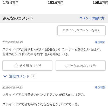
178
163
159
.
9
.
9
.
8
万円
万円
万
みんなのコメント
コメントの使い方
ログイン
してコメントを書く
違反報告
2023/10/18 07:23
スライドドアが好きじゃない（必要ない）ユーザーも多少はいるはず。
普通のヒンジドアの車も残す（販売継続）べき。
そう思う：
そう思わない：
404
64
返信コメント
6
違反報告
2023/10/18 07:33
スライドドアより普通のヒンジドアの方が個人的には好み。
スライドドアで価格が高くなるならヒンジドアで十分。