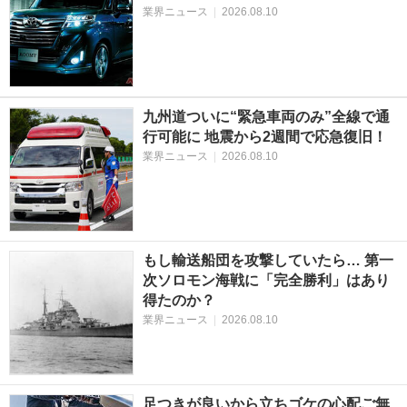
業界ニュース
|
2026.08.10
九州道ついに“緊急車両のみ”全線で通
行可能に 地震から2週間で応急復旧！
業界ニュース
|
2026.08.10
もし輸送船団を攻撃していたら… 第一
次ソロモン海戦に「完全勝利」はあり
得たのか？
業界ニュース
|
2026.08.10
足つきが良いから立ちゴケの心配ご無