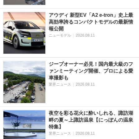
アウディ 新型EV「A2 e-tron」史上最
高効率誇るコンパクトモデルの最新情
報公開
ニューモデル
|
2026.08.11
ジープオーナー必見！国内最大級のフ
ァンミーティング開催、プロによる愛
車撮影も
業界ニュース
|
2026.08.11
夜空を彩る花火に酔いしれる、諏訪湖
畔の夏～上諏訪温泉【にっぽんの温泉
特集】
業界ニュース
|
2026.08.11