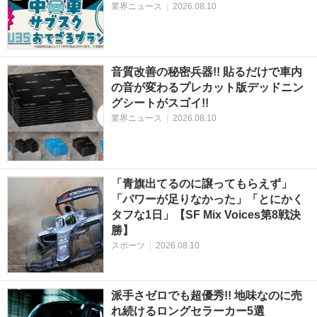
業界ニュース
|
2026.08.10
音質改善の秘密兵器!! 貼るだけで車内
の音が変わるプレカット版デッドニン
グシートがスゴイ!!
業界ニュース
|
2026.08.10
「青旗出てるのに譲ってもらえず」
「パワーが足りなかった」「とにかく
タフな1日」【SF Mix Voices第8戦決
勝】
スポーツ
|
2026.08.10
派手さゼロでも超優秀!! 地味なのに売
れ続けるロングセラーカー5選