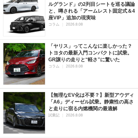
ルグランド」の2列目シートを巡る議論
と、噂される「アームレスト固定式＆4
座VIP」追加の現実味
コラム
|
2026.8.08
「ヤリス」ってこんなに楽しかった？
トヨタの最新入門コンパクトに試乗。
GR譲りの走りと“軽さ”に驚いた
コラム
|
2026.8.08
【無理なEV化は不要？】新型アウディ
「A6」ディーゼル試乗。静粛性の高さ
と走りに宿る内燃機関の最適解
試乗記
|
2026.8.08