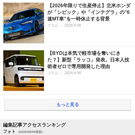
【2026年限りで生産停止】北米ホンダ
が「シビック」や「インテグラ」の“6
速MT車”を一時休止する背景
コラム
|
2026.8.08
【BYDは本気で軽市場を奪いにき
た？】新型「ラッコ」発表。日本人技
術者ゼロで専用開発した理由
コラム
|
2026.8.08
もっと見る
編集記事アクセスランキング
フォト
(2026/08/09更新)