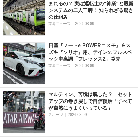
まれるの？ 実は運転士の“神業”と最新
システムの二人三脚！ 知られざる驚き
の仕組み
業界ニュース
|
2026.08.09
日産『ノートe-POWERニスモ』＆ス
ズキ『ソリオ』用、テインのフルスペ
ック車高調「フレックスZ」発売
業界ニュース
|
2026.08.09
マルティン、苦境は脱した？ セット
アップの巻き戻しで自信復活「すべて
が自然にうまくいっている」
スポーツ
|
2026.08.09