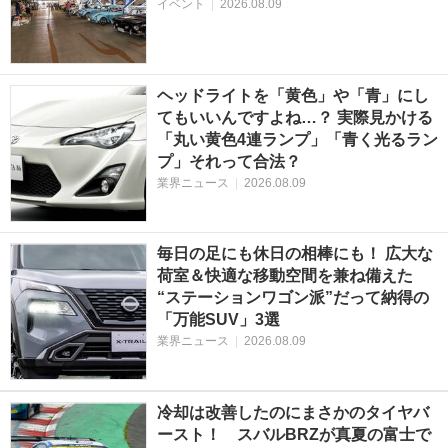
イベント
|
2026.08.09
ヘッドライトを「黄色」や「青」にし
てもいいんですよね…？ 実際見かける
「丸い黄色4連ランプ」「青く光るラン
プ」それって合法？
業界ニュース
|
2026.08.09
毎日の足にも休日の相棒にも！ 広大な
荷室＆快適な移動空間を兼ね備えた
“ステーションワゴン派”だって納得の
「万能SUV」3選
業界ニュース
|
2026.08.09
冷却は改善したのにまさかのタイヤバ
ースト！ スバルBRZが真夏の富士で