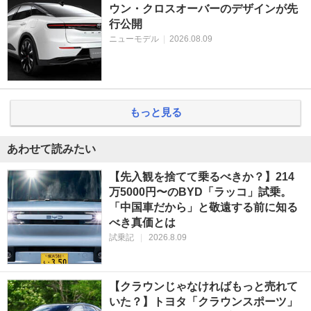
ウン・クロスオーバーのデザインが先
行公開
ニューモデル
|
2026.08.09
もっと見る
あわせて読みたい
【先入観を捨てて乗るべきか？】214
万5000円〜のBYD「ラッコ」試乗。
「中国車だから」と敬遠する前に知る
べき真価とは
試乗記
|
2026.8.09
【クラウンじゃなければもっと売れて
いた？】トヨタ「クラウンスポーツ」