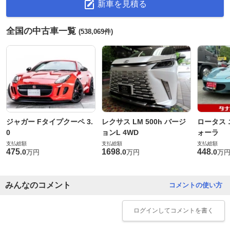
新車を見積る
全国の中古車一覧
(538,069件)
ジャガー Fタイプクーペ 3.
レクサス LM 500h バージ
ロータス 
0
ョンL 4WD
ォーラ
支払総額
支払総額
支払総額
475
1698
448
.
0
.
0
.
0
万円
万円
万
みんなのコメント
コメントの使い方
ログイン
してコメントを書く