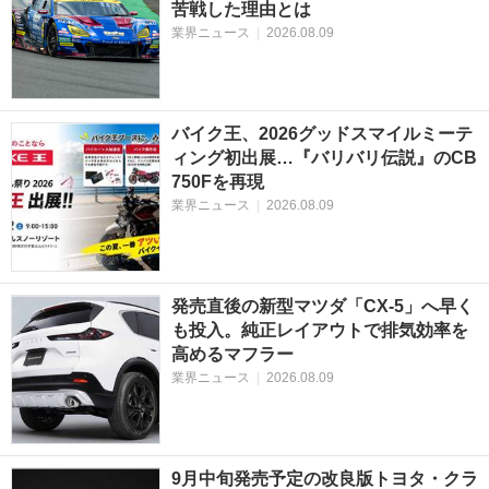
苦戦した理由とは
業界ニュース
|
2026.08.09
バイク王、2026グッドスマイルミーテ
ィング初出展…『バリバリ伝説』のCB
750Fを再現
業界ニュース
|
2026.08.09
発売直後の新型マツダ「CX-5」へ早く
も投入。純正レイアウトで排気効率を
高めるマフラー
業界ニュース
|
2026.08.09
9月中旬発売予定の改良版トヨタ・クラ