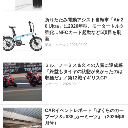
折りたたみ電動アシスト自転車「Air 2
0 Ultra」に2026年型、モータートルク
強化…NFCカード起動など5項目を刷
新
業界ニュース
|
2026.08.09
ミル、ノーミス＆久々の入賞に達成感
「終盤もタイヤの状態が良かったのは
収穫だ」／第12戦イギリスGP
スポーツ
|
2026.08.09
CARイベントレポート「ぼくらのカー
ブーツ＆#038;カーミーツ」（2026年8
月号）