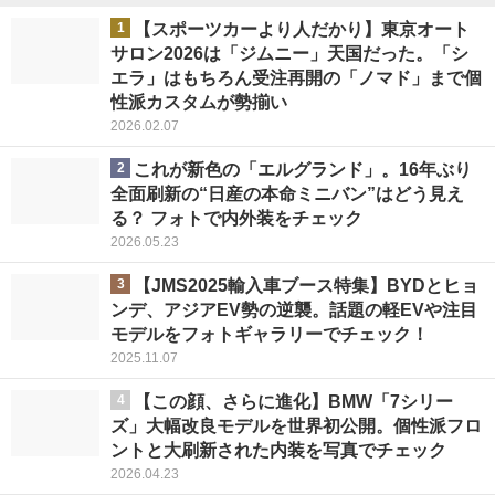
1
【スポーツカーより人だかり】東京オート
サロン2026は「ジムニー」天国だった。「シ
エラ」はもちろん受注再開の「ノマド」まで個
性派カスタムが勢揃い
2026.02.07
2
これが新色の「エルグランド」。16年ぶり
全面刷新の“日産の本命ミニバン”はどう見え
る？ フォトで内外装をチェック
2026.05.23
3
【JMS2025輸入車ブース特集】BYDとヒョ
ンデ、アジアEV勢の逆襲。話題の軽EVや注目
モデルをフォトギャラリーでチェック！
2025.11.07
4
【この顔、さらに進化】BMW「7シリー
ズ」大幅改良モデルを世界初公開。個性派フロ
ントと大刷新された内装を写真でチェック
2026.04.23