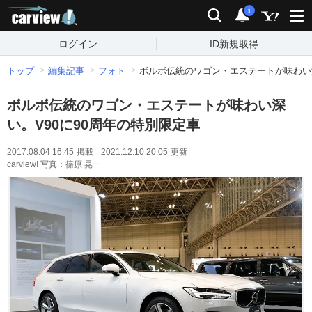
carview!
検索
通知
i
ログイン
ID新規取得
トップ
編集記事
フォト
ボルボ伝統のワゴン・エステートが味わい深
ボルボ伝統のワゴン・エステートが味わい深
い。V90に90周年の特別限定車
2017.08.04 16:45
掲載
2021.12.10 20:05
更新
carview! 写真：篠原 晃一