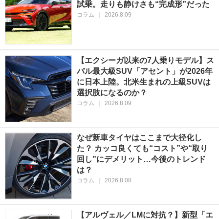
試乗。走りも静けさも“完成形”だった
コラム
|
2026.8.09
【エクシーガ以来の7人乗りモデル】ス
バル最大級SUV「アセント」が2026年
に日本上陸。北米生まれの上級SUVは
選択肢になるのか？
コラム
|
2026.8.09
なぜ新車タイヤはここまで大径化し
た？ カッコ良くても“コスト”や“取り
回し”にデメリット…今後のトレンド
は？
コラム
|
2026.8.08
【アルヴェル／LMに対抗？】新型「エ