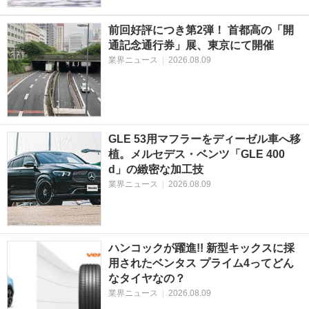
前回好評につき第2弾！ 首都高の「開
通記念通行券」展、東京にて開催
業界ニュース
|
2026.08.09
GLE 53用マフラーをディーゼル車へ移
植。メルセデス・ベンツ「GLE 400
d」の緻密な加工技
業界ニュース
|
2026.08.09
ハンコックが躍進!! 新型キックスに採
用されたベンタス プライム4ってどん
なタイヤなの？
業界ニュース
|
2026.08.09