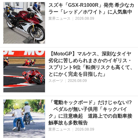
スズキ「GSX-R1000R」発売 希少なカ
ラー「レッド／ホワイト」に人気集中
業界ニュース
|
2026.08.09
【MotoGP】マルケス、深刻なタイヤ
劣化に苦しめられまさかのイギリス・
スプリント9位「転倒リスクも高くて、
とにかく完走を目指した」
スポーツ
|
2026.08.09
「電動キックボード」だけじゃない!?
ペダルが無い子供用「キックバイ
ク」に注意喚起 道路上での自動車接
触事故も多数報告
業界ニュース
|
2026.08.09