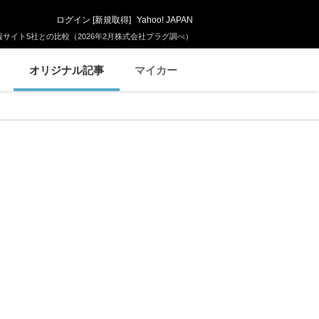
ログイン
[
新規取得
]
Yahoo! JAPAN
サイト5社との比較（2026年2月株式会社プラグ調べ）
オリジナル記事
マイカー