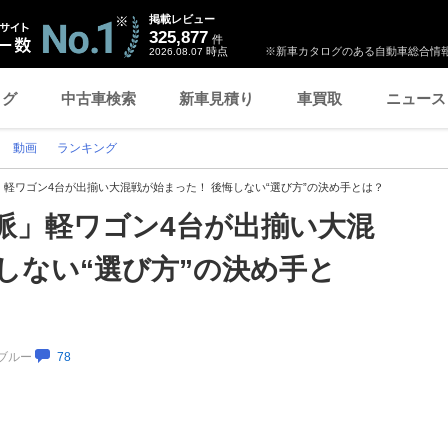
掲載レビュー
325,877
件
時点
※新車カタログのある自動車総合情報
2026.08.07
ログ
中古車検索
新車見積り
車買取
ニュース
動画
ランキング
軽ワゴン4台が出揃い大混戦が始まった！ 後悔しない“選び方”の決め手とは？
派」軽ワゴン4台が出揃い大混
しない“選び方”の決め手と
クブルー
78