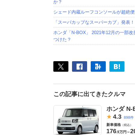
か？
シェード内蔵ルーフコンソールが超絶便
「スーパカップなスーパーカブ」発表！
ホンダ「N-BOX」 2021年12月の
つけた？
この記事に出てきたクルマ
ホンダ N-
4.
3
898件
新車価格
（税込）
176
2
.
9万円
～