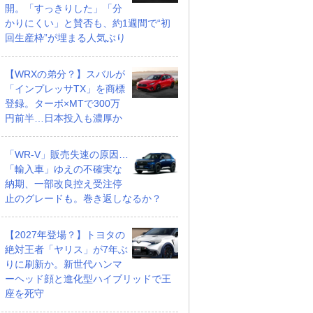
開。「すっきりした」「分
かりにくい」と賛否も、約1週間で“初
回生産枠”が埋まる人気ぶり
【WRXの弟分？】スバルが
「インプレッサTX」を商標
登録。ターボ×MTで300万
円前半…日本投入も濃厚か
「WR-V」販売失速の原因…
「輸入車」ゆえの不確実な
納期、一部改良控え受注停
止のグレードも。巻き返しなるか？
【2027年登場？】トヨタの
絶対王者「ヤリス」が7年ぶ
りに刷新か。新世代ハンマ
ーヘッド顔と進化型ハイブリッドで王
座を死守