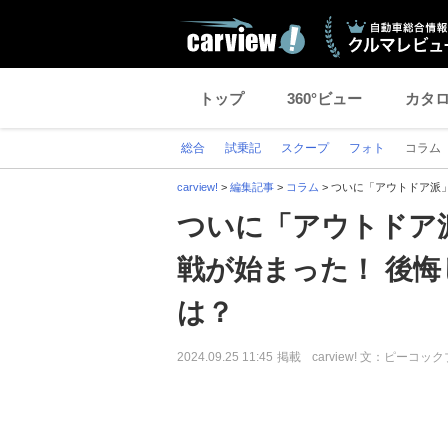
トップ
360°ビュー
カタ
総合
試乗記
スクープ
フォト
コラム
carview!
>
編集記事
>
コラム
>
ついに「アウトドア派」
ついに「アウトドア
戦が始まった！ 後悔
は？
2024.09.25 11:45
掲載
carview! 文：ピーコッ