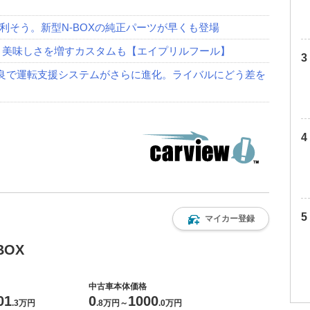
利そう。新型N-BOXの純正パーツが早くも登場
 美味しさを増すカスタムも【エイプリルフール】
一部改良で運転支援システムがさらに進化。ライバルにどう差を
マイカー登録
BOX
中古車本体価格
01
0
1000
.
3万円
.
8万円
～
.
0万円