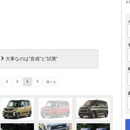
※
大事なのは“直感”と“試乗”
2
3
4
5
次へ