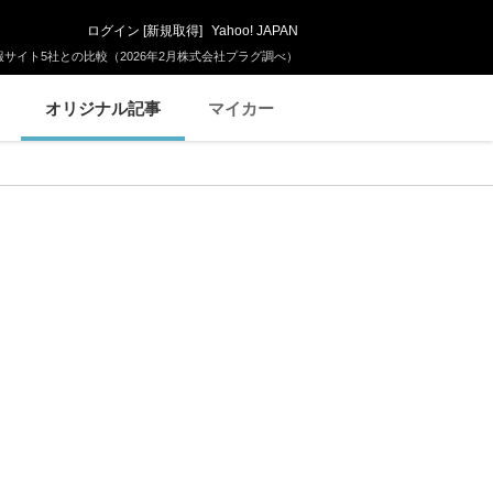
ログイン
[
新規取得
]
Yahoo! JAPAN
サイト5社との比較（2026年2月株式会社プラグ調べ）
オリジナル記事
マイカー