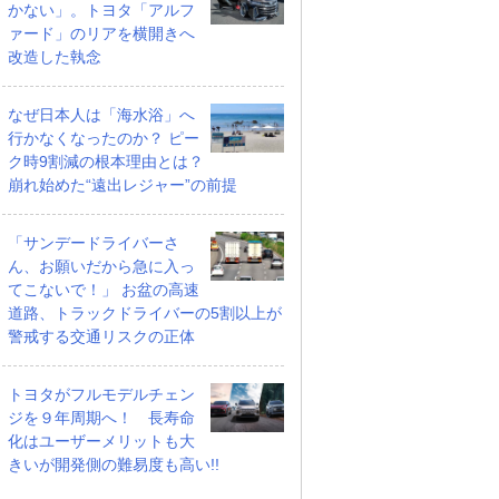
かない」。トヨタ「アルフ
ァード」のリアを横開きへ
改造した執念
なぜ日本人は「海水浴」へ
行かなくなったのか？ ピー
ク時9割減の根本理由とは？
崩れ始めた“遠出レジャー”の前提
「サンデードライバーさ
ん、お願いだから急に入っ
てこないで！」 お盆の高速
道路、トラックドライバーの5割以上が
警戒する交通リスクの正体
トヨタがフルモデルチェン
ジを９年周期へ！ 長寿命
化はユーザーメリットも大
きいが開発側の難易度も高い!!