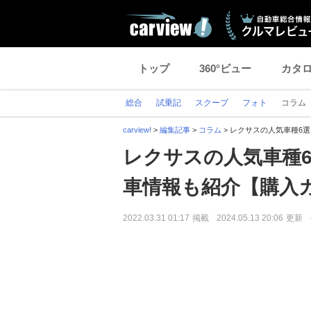
トップ
360°ビュー
カタ
総合
試乗記
スクープ
フォト
コラム
carview!
>
編集記事
>
コラム
>
レクサスの人気車種6
レクサスの人気車種
車情報も紹介【購入
2022.03.31 01:17
掲載
2024.05.13 20:06
更新