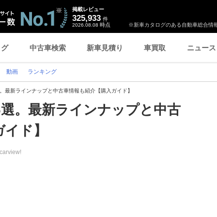
掲載レビュー
325,933
件
時点
※新車カタログのある自動車総合情報
2026.08.08
ログ
中古車検索
新車見積り
車買取
ニュース
動画
ランキング
選。最新ラインナップと中古車情報も紹介【購入ガイド】
6選。最新ラインナップと中古
ガイド】
carview!