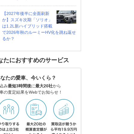
【2027年後半に全面刷新
か】スズキ次期「ソリオ」
は1.2L新ハイブリッド搭載
で2026年秋のルーミーHV化を跳ね返せ
るか？
なたにおすすめのサービス
あなたの愛車、今いくら？
込み
最短3時間後
に
最大20社
から
車の査定結果をWebでお知らせ！