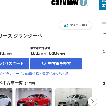
マイカー登録
シリーズ グランクーペ
中古車本体価格
43
163
638
.
0万円
.
9万円
～
.
0万円
見積りスタート
中古車を検索
ーズ グランクーペの買取価格・査定相場を調べる
ーペ中古車一覧
(352件)