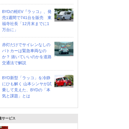
BYDの軽EV『ラッコ』、発
 xドライブ 4WD
220d Mスポーツ ディー
M235 xドライブ 4WD
売1週間で741台を販売 東
ゼルターボ
支払総額
福寺社長「12月末までに1
612
.
1
万円
万円
支払総額
万台に」
486
.
7
万円
赤灯だけでサイレンなしの
パトカーは緊急車両なの
か？ 抜いていいのかを道路
交通法で解説
BYD新型「ラッコ」を冷静
にひも解く 山本シンヤが試
乗して見えた、BYDの「本
気と課題」とは
連サービス