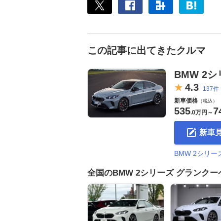
この記事に出てきたクルマ
BMW 2
4.
3
137件
新車価格
（税込）
535
7
.
0万円
～
新車
BMW 2シリ
全国のBMW 2シリーズ グランク