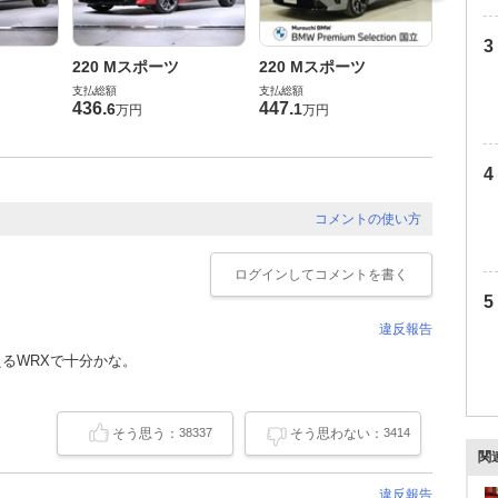
M235
220 Mスポーツ
220 Mスポーツ
支払総額
支払総額
支払総額
576
.
1
436
.
447
.
6
1
万円
万円
コメントの使い方
ログイン
してコメントを書く
違反報告
るWRXで十分かな。
そう思う：
そう思わない：
38337
3414
関
違反報告