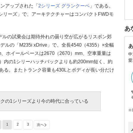
インアップされた「
2シリーズ グランクーペ
」である。
シリーズ」で、アーキテクチャーはコンパクトFWDモ
あ
デルの試乗会は期待外れの曇り空が広がるリスボン郊
M235i xDrive」で、全長4540（4355）×全幅
5）mm、ホイールベースは2670（2670）mm、空車重量は
申
愛
（）内の1シリーハッチバックよりも約200mm短く、約
ある。またトランク容量も430Lとボディが長い分だけ
クの1シリーズより今の時代に合っている
※
1
2
3
次へ