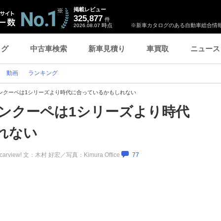
掲載レビュー
325,877
件
時点
※新車カタログのある自動車総合情報
2026.08.07
ログ
中古車検索
新車見積り
車買取
ニュース
動画
ランキング
ランクーペは1シリーズより時代に合っているかもしれない
ランクーペは1シリーズより時代
れない
carview! 文：木村 好宏／写真：Kimura Office
77