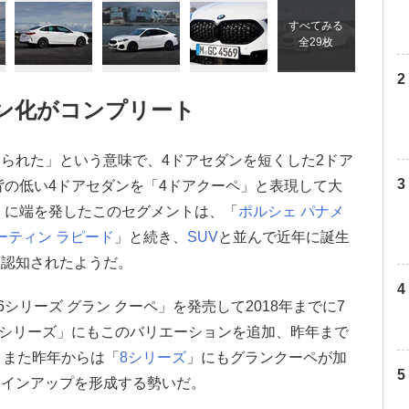
すべてみる
全29枚
ン化がコンプリート
られた」という意味で、4ドアセダンを短くした2ドア
背の低い4ドアセダンを「4ドアクーペ」と表現して大
」に端を発したこのセグメントは、「
ポルシェ
パナメ
ーティン
ラピード
」と続き、
SUV
と並んで近年に誕生
て認知されたようだ。
6シリーズ グラン クーペ」を発売して2018年までに7
「4シリーズ」にもこのバリエーションを追加、昨年まで
。また昨年からは「
8シリーズ
」にもグランクーペが加
ラインアップを形成する勢いだ。