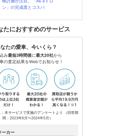
検討層が注目。「A6 eトロ
ン」の完成度とコスパ
なたにおすすめのサービス
あなたの愛車、今いくら？
込み
最短3時間後
に
最大20社
から
車の査定結果をWebでお知らせ！
1：本サービスで実施のアンケートより （回答期
間：2023年6月〜2024年5月）
メーカー