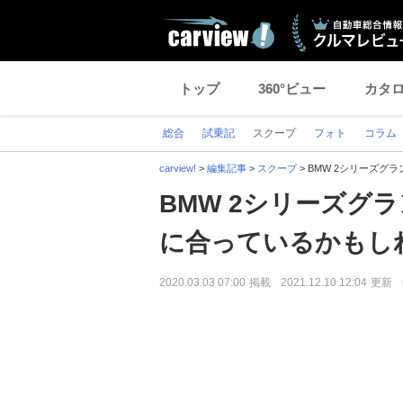
トップ
360°ビュー
カタ
総合
試乗記
スクープ
フォト
コラム
carview!
>
編集記事
>
スクープ
>
BMW 2シリーズグ
BMW 2シリーズグ
に合っているかもし
2020.03.03 07:00
掲載
2021.12.10 12:04
更新