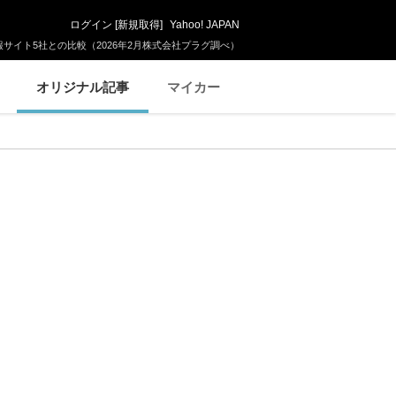
ログイン
[
新規取得
]
Yahoo! JAPAN
サイト5社との比較（2026年2月株式会社プラグ調べ）
オリジナル記事
マイカー