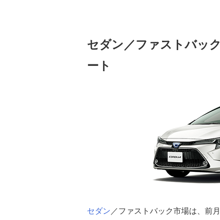
セダン／ファストバック
ート
セダン
／ファストバック市場は、前月か