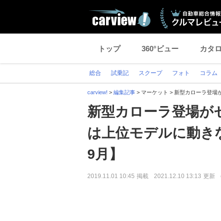
トップ
360°ビュー
カタ
総合
試乗記
スクープ
フォト
コラム
carview!
>
編集記事
>
マーケット
>
新型カローラ登場
新型カローラ登場が
は上位モデルに動き
9月】
2019.11.01 10:45
掲載
2021.12.10 13:13
更新