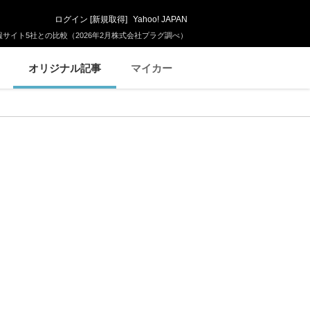
ログイン
[
新規取得
]
Yahoo! JAPAN
サイト5社との比較（2026年2月株式会社プラグ調べ）
オリジナル記事
マイカー