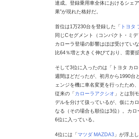
達成。登録乗用車全体におけるシェアは1
果”が現れた格好だ。
首位は1万230台を登録した「
トヨタ
同じCセグメント（コンパクト・ミデ
カローラ登場の影響はほぼ受けていな
比64％増と大きく伸びており、需要
そして3位に入ったのは「トヨタ カロ
週間ほどだったが、初月から1990
ェンジを機に車名変更を行ったため
従来の「
カローラアクシオ
」とは別
デルを分けて扱っているが、仮にカロ
なる（その場合も順位は3位）。カロ
6位に入っている。
4位には「
マツダ
MAZDA3
」が浮上し