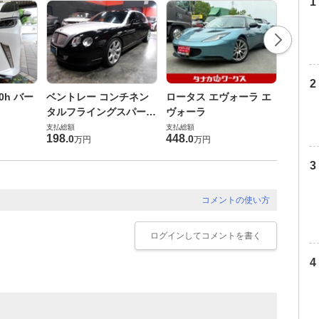
ダイハ
0h バー
ベントレー コンチネン
ロータス エヴォーラ エ
バス 6
タルフライングスパー
ヴォーラ
G
支払総額
6.0 4WD
支払総額
支払総額
169
.
9
198
.
448
.
0
0
万円
万円
コメントの使い方
ログイン
してコメントを書く