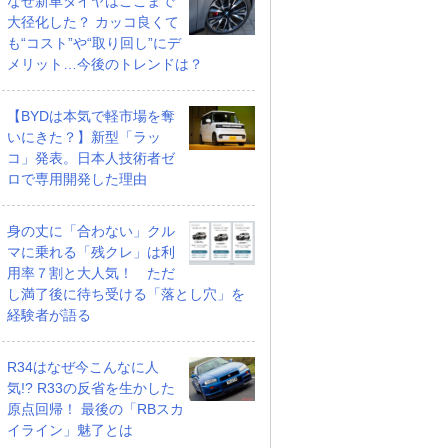
なぜ新車タイヤはここまで
大径化した？ カッコ良くて
も“コスト”や“取り回し”にデ
メリット…今後のトレンドは？
【BYDは本気で軽市場を奪
ツ ムーヴキャン
アストンマーティン V8
ホンダ NSX 3.0
いにきた？】新型「ラッ
60 ストライプス
ヴァンテージ スポーツ
支払総額
コ」発表。日本人技術者ゼ
898
.
0
万円
シフト
支払総額
ロで専用開発した理由
589
.
0
万円
万円
身の丈に「合わない」クル
マに乗れる「残クレ」は利
用率７割と大人気！ ただ
し満了後に待ち受ける「落とし穴」を
経験者が語る
R34はなぜ今こんなに人
気!? R33の反省を生かした
原点回帰！ 最後の「RBスカ
イライン」魅了とは