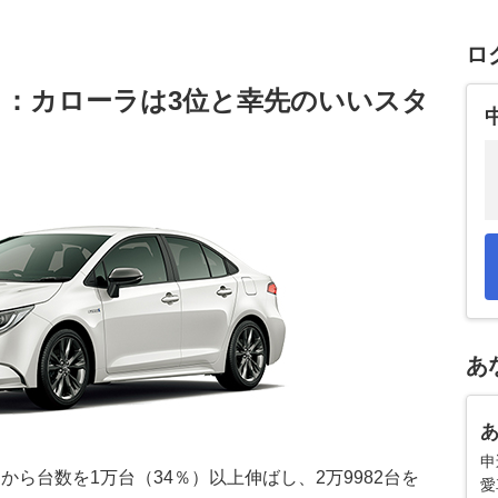
ロ
：カローラは3位と幸先のいいスタ
あ
申
ら台数を1万台（34％）以上伸ばし、2万9982台を
愛