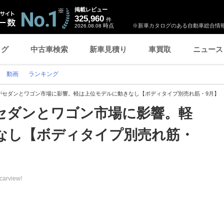
掲載レビュー
325,960
件
時点
※新車カタログのある自動車総合情報
2026.08.08
ログ
中古車検索
新車見積り
車買取
ニュース
動画
ランキング
がセダンとワゴン市場に影響。軽は上位モデルに動きなし【ボディタイプ別売れ筋・9月】
セダンとワゴン市場に影響。軽
なし【ボディタイプ別売れ筋・
carview!