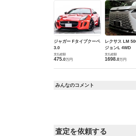
ジャガー Fタイプクーペ
レクサス LM 50
3.0
ジョンL 4WD
支払総額
支払総額
475
.
1698
.
0
0
万円
万円
みんなのコメント
査定を依頼する