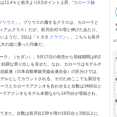
1.4％と前月より0.5ポイント上昇。“
カローラ
効
プリウス
」。プリウスの属するクラスは、カローラと
ィアムクラス）だが、前月比42％増と伸びたあたり、
いようだ。2位は「トヨタ
クラウン
」。こちらも前月
※
拡大の波に乗った印象だ。
ーラ」（セダン）。9月17日の発売から登録期間は約2
台と好調な滑り出しを見せた。なお、カローラはモデルチ
、自販連（日本自動車販売協会連合会）の区分けでは、
モデルとしてカウントされる。そのためここでも新旧モ
ーラとカローラアクシオを合わせると台数は3460台と
ーラアクシオもモデル末期ながら1470台が登録され、
てきた。台数は前月比139％増の1932台と2倍以上に