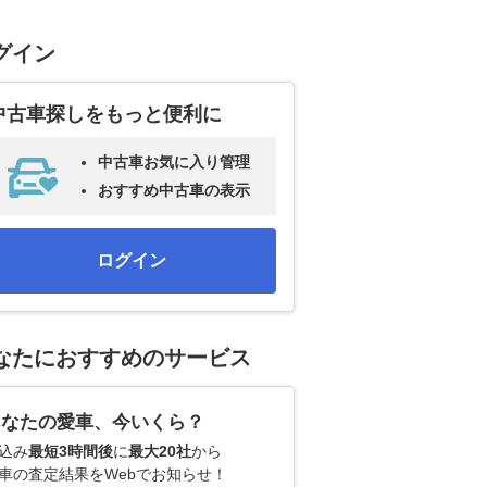
グイン
中古車探しをもっと便利に
中古車お気に入り管理
おすすめ中古車の表示
ログイン
なたにおすすめのサービス
あなたの愛車、今いくら？
込み
最短3時間後
に
最大20社
から
車の査定結果をWebでお知らせ！