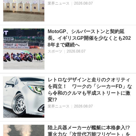
業界ニュース
|
2026.08.07
MotoGP、シルバーストンと契約延
長。イギリスGP開催を少なくとも202
8年まで継続へ
スポーツ
|
2026.08.07
レトロなデザインと走りのクオリティ
を両立！ ワークの「シーカーFD」な
ら令和のクルマも平成ストリートに激
変!?
業界ニュース
|
2026.08.07
陸上兵器メーカーが艦艇に本格参入!?
重火力な「次世代万能フリゲート」を