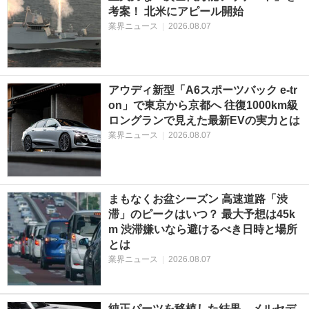
考案！ 北米にアピール開始
業界ニュース
|
2026.08.07
アウディ新型「A6スポーツバック e-tr
on」で東京から京都へ 往復1000km級
ロングランで見えた最新EVの実力とは
業界ニュース
|
2026.08.07
まもなくお盆シーズン 高速道路「渋
滞」のピークはいつ？ 最大予想は45k
m 渋滞嫌いなら避けるべき日時と場所
とは
業界ニュース
|
2026.08.07
純正パーツを移植した結果。メルセデ