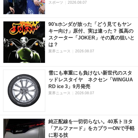
スポーツ
|
2026.08.07
90’sホンダが放った「どう見てもヤン
キー向け」原付、実は違った？ 孤高の
スクーター「JOKER」その真の狙いと
は？
業界ニュース
|
2026.08.07
雪にも車重にも負けない新世代のスタ
ッドレスタイヤ ネクセン「WINGUA
RD ice 3」9月発売
業界ニュース
|
2026.08.07
純正配線を一切切らない。40系トヨタ
「アルファード」をカプラーONで手軽
に彩る技