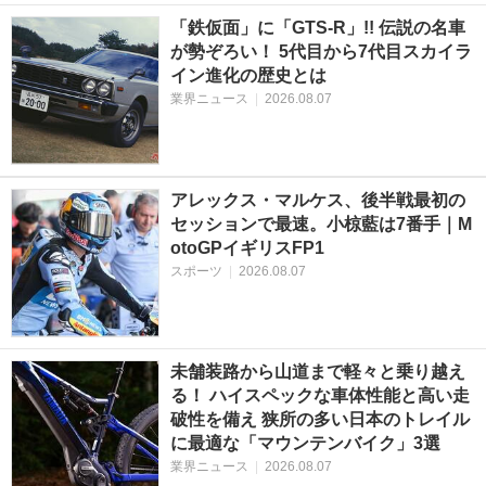
「鉄仮面」に「GTS-R」!! 伝説の名車
が勢ぞろい！ 5代目から7代目スカイラ
イン進化の歴史とは
業界ニュース
|
2026.08.07
アレックス・マルケス、後半戦最初の
セッションで最速。小椋藍は7番手｜M
otoGPイギリスFP1
スポーツ
|
2026.08.07
未舗装路から山道まで軽々と乗り越え
る！ ハイスペックな車体性能と高い走
破性を備え 狭所の多い日本のトレイル
に最適な「マウンテンバイク」3選
業界ニュース
|
2026.08.07