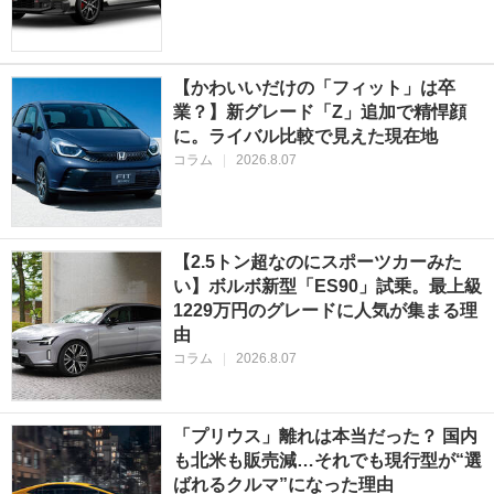
【かわいいだけの「フィット」は卒
業？】新グレード「Z」追加で精悍顔
に。ライバル比較で見えた現在地
コラム
|
2026.8.07
【2.5トン超なのにスポーツカーみた
い】ボルボ新型「ES90」試乗。最上級
1229万円のグレードに人気が集まる理
由
コラム
|
2026.8.07
「プリウス」離れは本当だった？ 国内
も北米も販売減…それでも現行型が“選
ばれるクルマ”になった理由