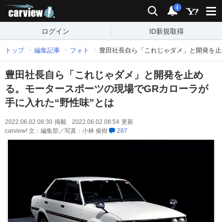
carview!
検索
通知
i
ログイン
ID新規取得
トップ
編集記事
フォト
豊田社長自ら「これじゃダメ」と開発を止
豊田社長自ら「これじゃダメ」と開発を止め
る。モータースポーツの現場でGRカローラが
手に入れた“野性味”とは
2022.06.02 08:30
掲載
2022.06.02 08:54
更新
carview! 文：編集部／写真：小林 俊樹
287