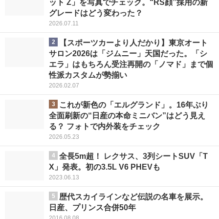
ット Z」を写真でチェック。“RS顔”採用の新
グレードはどう変わった？
2026.07.11
2
【スポーツカーより人だかり】東京オート
サロン2026は「ジムニー」天国だった。「シ
エラ」はもちろん受注再開の「ノマド」まで個
性派カスタムが勢揃い
2026.02.07
3
これが新色の「エルグランド」。16年ぶり
全面刷新の“日産の本命ミニバン”はどう見え
る？ フォトで内外装をチェック
2026.05.23
4
全長5m超！ レクサス、3列シートSUV「T
X」発表。初の3.5L V6 PHEVも
2023.06.13
5
歴代スカイラインなど伝説の名車を展示。
日産、プリンス合併50年
2016.08.08