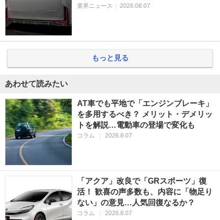
業界ニュース
|
2026.08.07
もっと見る
あわせて読みたい
AT車でも平地で「エンジンブレーキ」
を多用するべき？ メリット・デメリッ
トを解説…電動車の登場で変化も
コラム
|
2026.8.07
「アクア」改良で「GRスポーツ」復
活！ 歓喜の声多数も、内容に「物足り
ない」の意見…人気回復なるか？
コラム
|
2026.8.07