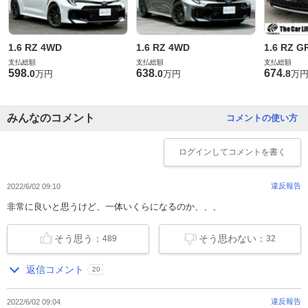
1.6 RZ 4WD
1.6 RZ 4WD
1.6 RZ G
支払総額
支払総額
支払総額
598
638
674
.
0
.
0
.
8
万円
万円
万
みんなのコメント
コメントの使い方
ログイン
してコメントを書く
違反報告
2022/6/02 09:10
非常に良いと思うけど、一体いくらになるのか、、、
そう思う：
そう思わない：
489
32
返信コメント
20
違反報告
2022/6/02 09:04