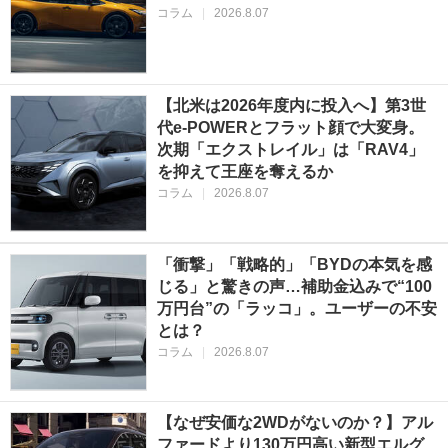
コラム
|
2026.8.07
【北米は2026年度内に投入へ】第3世
代e-POWERとフラット顔で大変身。
次期「エクストレイル」は「RAV4」
を抑えて王座を奪えるか
コラム
|
2026.8.07
「衝撃」「戦略的」「BYDの本気を感
じる」と驚きの声…補助金込みで“100
万円台”の「ラッコ」。ユーザーの不安
とは？
コラム
|
2026.8.07
【なぜ安価な2WDがないのか？】アル
ファードより130万円高い新型エルグ