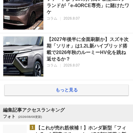
ランドが「e-4ORCE専売」に賭けたワ
ケ
コラム
|
2026.8.07
【2027年後半に全面刷新か】スズキ次
期「ソリオ」は1.2L新ハイブリッド搭
載で2026年秋のルーミーHV化を跳ね
返せるか？
コラム
|
2026.8.07
もっと見る
編集記事アクセスランキング
フォト
(2026/08/08更新)
1
【これが売れ筋候補！】ホンダ新型「フィ