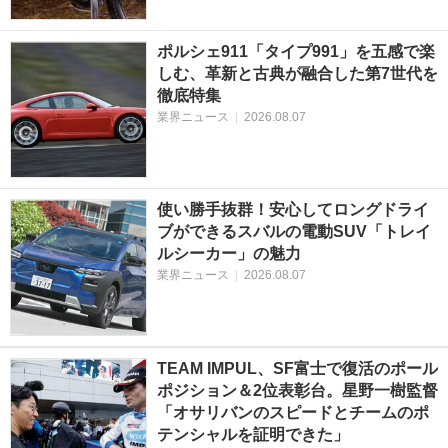
ポルシェ911「タイプ991」を五感で楽
しむ、革新と古典が融合した第7世代を
徹底特集
業界ニュース
|
2026.08.07
使い勝手抜群！安心してロングドライ
ブができるスバルの電動SUV「トレイ
ルシーカー」の魅力
業界ニュース
|
2026.08.07
TEAM IMPUL、SF富士で復活のポール
ポジション＆2位表彰台。星野一樹監督
「オサリバンのスピードとチームのポ
テンシャルを証明できた」