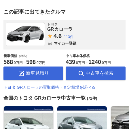
この記事に出てきたクルマ
トヨタ
GRカローラ
4.
6
113件
マイカー登録
新車価格
中古車本体価格
（税込）
568
598
439
1240
.
0万円
～
.
0万円
.
8万円
～
.
0万円
新車見積り
中古車を検索
トヨタ GRカローラの買取価格・査定相場を調べる
全国のトヨタ GRカローラ中古車一覧
(72件)