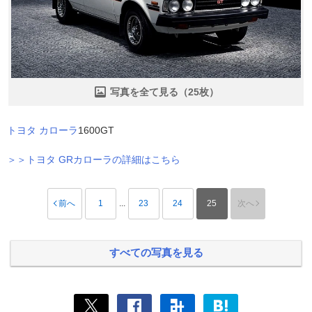
写真を全て見る（25枚）
トヨタ
カローラ
1600GT
＞＞トヨタ GRカローラの詳細はこちら
前へ
1
...
23
24
25
次へ
すべての写真を見る