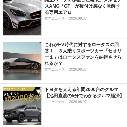
スAMG「GT」が後付け感なく覚醒す
る専用エアロ
業界ニュース
|
2026.08.07
これがEV時代に対するロータスの回
答！ ３人乗りスポーツカー「セオリ
ー１」はロータスファンを納得させら
れるか？
業界ニュース
|
2026.08.07
トヨタを支える年間2000台のクルマ
【池田直渡の5分でわかるクルマ経済】
ニューモデル
|
2026.08.07