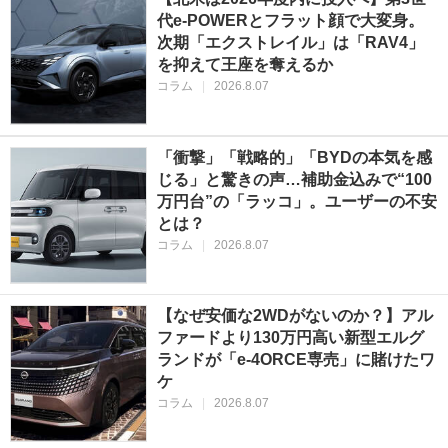
代e-POWERとフラット顔で大変身。
次期「エクストレイル」は「RAV4」
を抑えて王座を奪えるか
コラム
|
2026.8.07
「衝撃」「戦略的」「BYDの本気を感
じる」と驚きの声…補助金込みで“100
万円台”の「ラッコ」。ユーザーの不安
とは？
コラム
|
2026.8.07
【なぜ安価な2WDがないのか？】アル
ファードより130万円高い新型エルグ
ランドが「e-4ORCE専売」に賭けたワ
ケ
コラム
|
2026.8.07