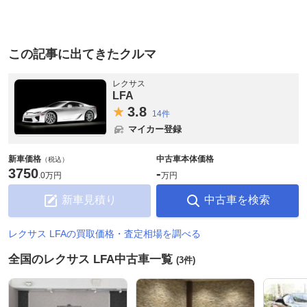
この記事に出てきたクルマ
レクサス
LFA
3.
8
14件
マイカー登録
新車価格
中古車本体価格
（税込）
3750
-
.
0万円
万円
新車見積り
中古車を検索
レクサス LFAの買取価格・査定相場を調べる
全国のレクサス LFA中古車一覧
(3件)