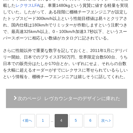
載した
レクサス
LFA
は、車重1480kgという賞賛に値する軽量を実現
していた。したがって、ある段階に棚橋チーフエンジニアが設定し
たトップスピード300km/h以上という性能目標値は易々とクリアさ
れ、国内仕様は180km/hでリミッターが作動しますという注釈つき
で、最高速325km/h以上、0－100km/h加速3.7秒以下、というスー
パースポーツに相応しい数値がカタログに記されている。
さらに性能以外で重要な数字を記しておくと、2011年1月にデリバ
リー開始、日本でのプライス3750万円、世界限定台数500台、うち
日本での販売分はたしか170台とか。いずれにせよ、それらの台数
を大幅に超えるオーダーがすでにレクサスに寄せられているらしい
という情報を、棚橋チーフエンジニアは嬉しそうに話してくれた。
次のページ
レヴカウンターのデザインに痺れた
前へ
1
...
4
5
6
次へ