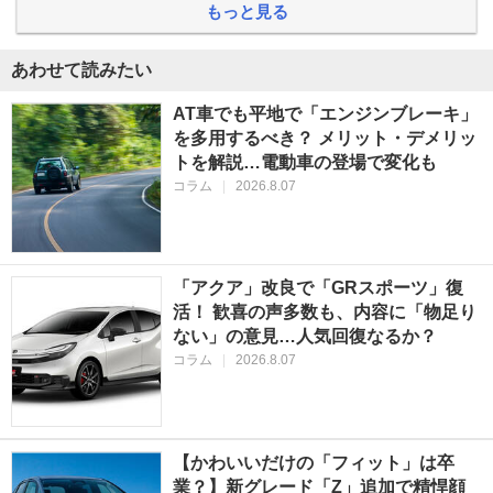
もっと見る
あわせて読みたい
AT車でも平地で「エンジンブレーキ」
を多用するべき？ メリット・デメリッ
トを解説…電動車の登場で変化も
コラム
|
2026.8.07
「アクア」改良で「GRスポーツ」復
活！ 歓喜の声多数も、内容に「物足り
ない」の意見…人気回復なるか？
コラム
|
2026.8.07
【かわいいだけの「フィット」は卒
業？】新グレード「Z」追加で精悍顔