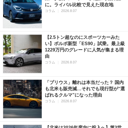
に。ライバル比較で見えた現在地
コラム
|
2026.8.07
【2.5トン超なのにスポーツカーみた
い】ボルボ新型「ES90」試乗。最上級
1229万円のグレードに人気が集まる理
由
コラム
|
2026.8.07
「プリウス」離れは本当だった？ 国内
も北米も販売減…それでも現行型が“選
ばれるクルマ”になった理由
コラム
|
2026.8.07
【北米は2026年度内に投入へ】第3世