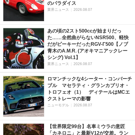
のパラダイス
業界ニュース
|
2026.08.07
あの頃の2スト500ccが始まりだっ
た……全然曲がらないNSR500、軽快
だがピーキーだったRGV-Γ500【ノブ
青木のA.M.R. (アオキマニアックレー
シング) Vol.1】
業界ニュース
|
2026.08.07
ロマンチックな4シーター・コンバーチ
ブル マセラティ・グランカブリオ・
トロフェオ（1） ディテールはMCエ
クストレーマの影響
ニューモデル
|
2026.08.07
【世界限定99台】名車ミウラの意匠
「カネロニ」と最新V12が交差。ラン