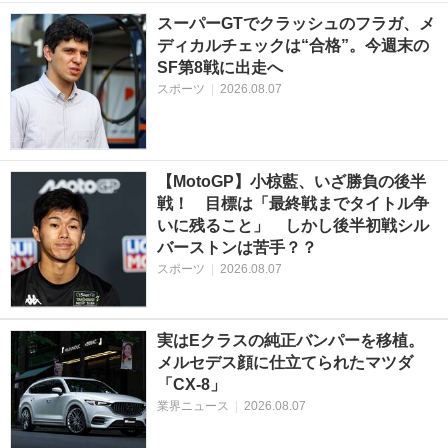
スーパーGTでクラッシュのフラガ、メ
ディカルチェックは“合格”。今週末の
SF第8戦に出走へ
スポーツ
|
2026.08.07
【MotoGP】小椋藍、いざ勝負の後半
戦！ 目標は「最終戦までタイトル争
いに残ること」 しかし後半初戦シル
バーストンは苦手？？
スポーツ
|
2026.08.07
実はEクラスの純正バンパーを移植。
メルセデス顔に仕立てられたマツダ
「CX-8」
業界ニュース
|
2026.08.07