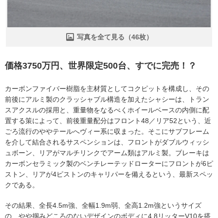
写真を全て見る（46枚）
価格3750万円、世界限定500台、すでに完売！？
カーボンファイバー樹脂を主材質としてコクピットを構成し、その
前後にアルミ製のクラッシャブル構造を加えたシャシーは、トラン
スアクスルの採用と、重量物をなるべくホイールベースの内側に配
置する策によって、前後重量配分はフロント48／リア52という、近
ごろ流行のややテールへヴィー系に収まった。そこにサブフレーム
を介して結合されるサスペンションは、フロントがダブルウィッシ
ュボーン、リアがマルチリンクでアーム類はアルミ製。ブレーキは
カーボンセラミック製のベンチレーテッドローターにフロントが6ピ
ストン、リアが4ピストンのキャリパーを備えるという、最新スペッ
クである。
その結果、全長4.5m強、全幅1.9m弱、全高1.2m強というサイズ
の、やや掴みどころのないデザインのボディに4.8リッターV10を搭