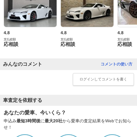
4.8
4.8
4.8
支払総額
支払総額
支払総額
応相談
応相談
応相談
みんなのコメント
コメントの使い方
ログイン
してコメントを書く
車査定を依頼する
あなたの愛車、今いくら？
申込み
最短3時間後
に
最大20社
から愛車の査定結果をWebでお知ら
せ！