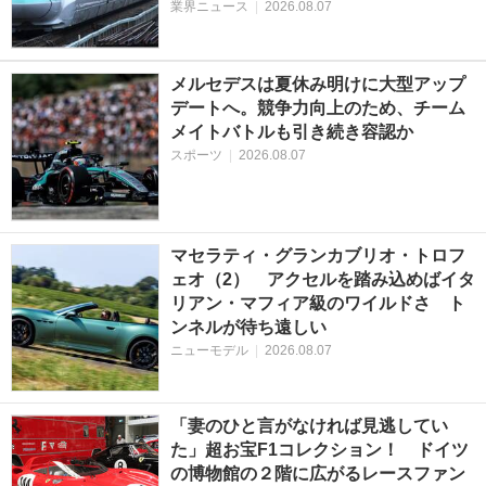
業界ニュース
|
2026.08.07
メルセデスは夏休み明けに大型アップ
デートへ。競争力向上のため、チーム
メイトバトルも引き続き容認か
スポーツ
|
2026.08.07
マセラティ・グランカブリオ・トロフ
ェオ（2） アクセルを踏み込めばイタ
リアン・マフィア級のワイルドさ ト
ンネルが待ち遠しい
ニューモデル
|
2026.08.07
「妻のひと言がなければ見逃してい
た」超お宝F1コレクション！ ドイツ
の博物館の２階に広がるレースファン