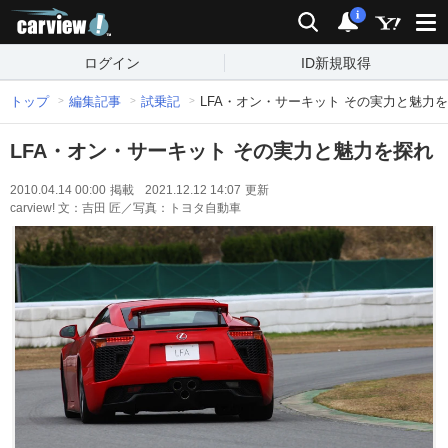
carview!
検索
通知
i
ログイン
ID新規取得
トップ
編集記事
試乗記
LFA・オン・サーキット その実力と魅力
LFA・オン・サーキット その実力と魅力を探れ
2010.04.14 00:00
掲載
2021.12.12 14:07
更新
carview! 文：吉田 匠／写真：トヨタ自動車