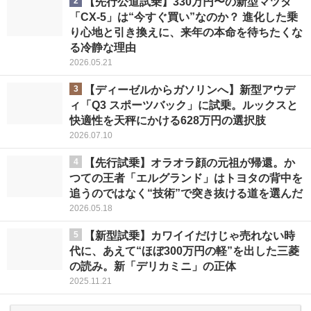
2
【先行公道試乗】330万円〜の新型マツダ
「CX-5」は“今すぐ買い”なのか？ 進化した乗
り心地と引き換えに、来年の本命を待ちたくな
る冷静な理由
2026.05.21
3
【ディーゼルからガソリンへ】新型アウデ
ィ「Q3 スポーツバック」に試乗。ルックスと
快適性を天秤にかける628万円の選択肢
2026.07.10
4
【先行試乗】オラオラ顔の元祖が帰還。か
つての王者「エルグランド」はトヨタの背中を
追うのではなく“技術”で突き抜ける道を選んだ
2026.05.18
5
【新型試乗】カワイイだけじゃ売れない時
代に、あえて“ほぼ300万円の軽”を出した三菱
の読み。新「デリカミニ」の正体
2025.11.21