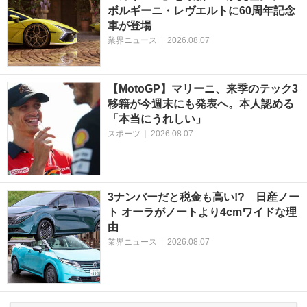
ボルギーニ・レヴエルトに60周年記念
車が登場
業界ニュース
|
2026.08.07
【MotoGP】マリーニ、来季のテック3
移籍が今週末にも発表へ。本人認める
「本当にうれしい」
スポーツ
|
2026.08.07
3ナンバーだと税金も高い!? 日産ノー
ト オーラがノートより4cmワイドな理
由
業界ニュース
|
2026.08.07