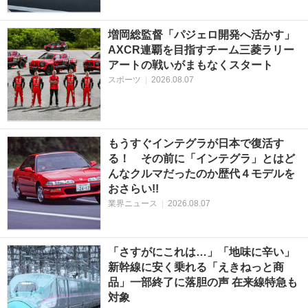
増岡総監督「パジェロ開発へ活かす」
AXCR連覇を目指すチーム三菱ラリー
アートの戦いがまもなくスタート
スポーツ
|
2026.08.07
もうすぐインテグラが日本で復活す
る！ その前に「インテグラ」とはど
んなクルマだったのか歴代４モデルを
おさらい!!
業界ニュース
|
2026.08.07
「さすがにこれは…」「地味に辛い」
新幹線に安く乗れる「えきねっと商
品」一部終了に落胆の声 在来線特急も
対象