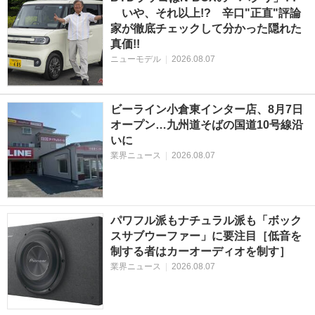
いや、それ以上!? 辛口"正直"評論
家が徹底チェックして分かった隠れた
真価!!
ニューモデル
|
2026.08.07
ビーライン小倉東インター店、8月7日
オープン…九州道そばの国道10号線沿
いに
業界ニュース
|
2026.08.07
パワフル派もナチュラル派も「ボック
スサブウーファー」に要注目［低音を
制する者はカーオーディオを制す］
業界ニュース
|
2026.08.07