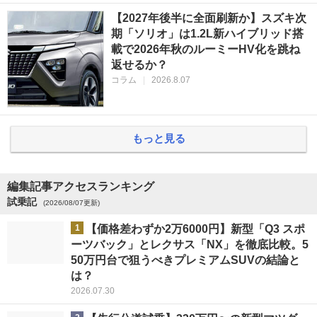
【2027年後半に全面刷新か】スズキ次
期「ソリオ」は1.2L新ハイブリッド搭
載で2026年秋のルーミーHV化を跳ね
返せるか？
コラム
|
2026.8.07
もっと見る
編集記事アクセスランキング
試乗記
(2026/08/07更新)
1
【価格差わずか2万6000円】新型「Q3 スポ
ーツバック」とレクサス「NX」を徹底比較。5
50万円台で狙うべきプレミアムSUVの結論と
は？
2026.07.30