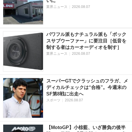
いに
業界ニュース
|
2026.08.07
パワフル派もナチュラル派も「ボック
スサブウーファー」に要注目［低音を
制する者はカーオーディオを制す］
業界ニュース
|
2026.08.07
スーパーGTでクラッシュのフラガ、メ
ディカルチェックは“合格”。今週末の
SF第8戦に出走へ
スポーツ
|
2026.08.07
【MotoGP】小椋藍、いざ勝負の後半