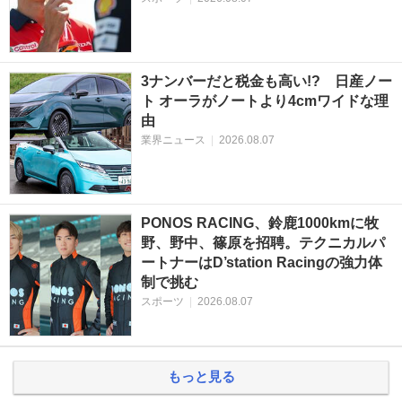
3ナンバーだと税金も高い!? 日産ノー
ト オーラがノートより4cmワイドな理
由
業界ニュース
|
2026.08.07
PONOS RACING、鈴鹿1000kmに牧
野、野中、篠原を招聘。テクニカルパ
ートナーはD’station Racingの強力体
制で挑む
スポーツ
|
2026.08.07
もっと見る