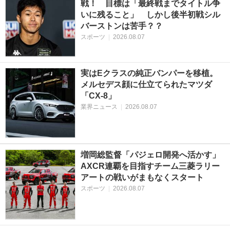
戦！ 目標は「最終戦までタイトル争
いに残ること」 しかし後半初戦シル
バーストンは苦手？？
スポーツ
|
2026.08.07
実はEクラスの純正バンパーを移植。
メルセデス顔に仕立てられたマツダ
「CX-8」
業界ニュース
|
2026.08.07
増岡総監督「パジェロ開発へ活かす」
AXCR連覇を目指すチーム三菱ラリー
アートの戦いがまもなくスタート
スポーツ
|
2026.08.07