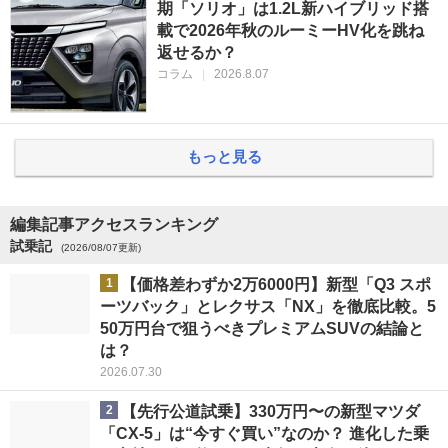
期「ソリオ」は1.2L新ハイブリッド搭
載で2026年秋のルーミーHV化を跳ね
返せるか？
コラム
|
2026.8.07
もっと見る
編集記事アクセスランキング
試乗記
(2026/08/07更新)
1
【価格差わずか2万6000円】新型「Q3 スポ
ーツバック」とレクサス「NX」を徹底比較。5
50万円台で狙うべきプレミアムSUVの結論と
は？
2026.07.30
2
【先行公道試乗】330万円〜の新型マツダ
「CX-5」は“今すぐ買い”なのか？ 進化した乗