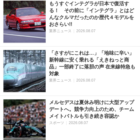
もうすぐインテグラが日本で復活す
る！ その前に「インテグラ」とはど
んなクルマだったのか歴代４モデルを
おさらい!!
業界ニュース
|
2026.08.07
「さすがにこれは…」「地味に辛い」
新幹線に安く乗れる「えきねっと商
品」一部終了に落胆の声 在来線特急も
対象
業界ニュース
|
2026.08.07
メルセデスは夏休み明けに大型アップ
デートへ。競争力向上のため、チーム
メイトバトルも引き続き容認か
スポーツ
|
2026.08.07