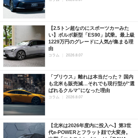
【2.5トン超なのにスポーツカーみた
い】ボルボ新型「ES90」試乗。最上級
1229万円のグレードに人気が集まる理
由
コラム
|
2026.8.07
「プリウス」離れは本当だった？ 国内
も北米も販売減…それでも現行型が“選
ばれるクルマ”になった理由
コラム
|
2026.8.07
【北米は2026年度内に投入へ】第3世
代e-POWERとフラット顔で大変身。