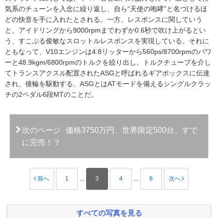
気系のチューンを入念に繰り返し、自ら“天使の咆哮”と名づけるほ
どの快音を手に入れたとされる。一方、レスポンスに関していう
と、アイドリングから9000rpmまでわずか0.6秒で吹け上がるとい
う、すこぶる俊敏なスロットルレスポンスを実現している。それに
ともなって、V10エンジンは4.8リッターから560ps/8700rpmのパワ
ーと48.9kgm/6800rpmのトルクを絞り出し、トルクチューブを介し
てトランスアクスル配置されたASGと呼ばれるギアボックスに伝達
され、後輪を駆動する。ASGとはATモードを備えるシングルクラッ
チの2ペダル6段MTのことだ。
次のページ
価格3750万円、世界限定500台、すで
に完売！？
前へ
1
...
3
4
...
6
次へ
すべての写真を見る