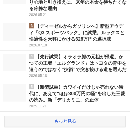
り心地と引き換えに、来年の本命を待ちたくな
る冷静な理由
2026.05.21
3
【ディーゼルからガソリンへ】新型アウデ
ィ「Q3 スポーツバック」に試乗。ルックスと
快適性を天秤にかける628万円の選択肢
2026.07.10
4
【先行試乗】オラオラ顔の元祖が帰還。か
つての王者「エルグランド」はトヨタの背中を
追うのではなく“技術”で突き抜ける道を選んだ
2026.05.18
5
【新型試乗】カワイイだけじゃ売れない時
代に、あえて“ほぼ300万円の軽”を出した三菱
の読み。新「デリカミニ」の正体
2025.11.21
もっと見る