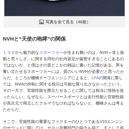
写真を全て見る（46枚）
NVHと“天使の咆哮”の関係
トヨタ
から魅力的な
スポーツカー
が生まれ難いのは、NVH＝音と振
動と荒々しさ、に関する同社の社内規定が厳密すぎることにあるの
ではないか、と僕はその昔どこかの雑誌に書いた記憶がある。男を
奮い立たせるスポーツカーには、質のいいNVHが必要だと思ったか
らだ。ところが棚橋チーフエンジニアによると、
LFA
の開発に際し
ては、NVHの抑制に関する指示は可能な限り出さなかったという。
その一方で、官能性能を際立たせることに関しては相当に情熱を使
ったらしい。なぜなら、スーパースポーツとは走行性能と官能性能
が高次元で両立したクルマでなければならないと、棚橋さんは考え
たからだ。
そこで、官能性能の重要なファクターのひとつであるV10エンジン
のサウンドに関しては、ヤマハ音響部門の協力も得て、主として排