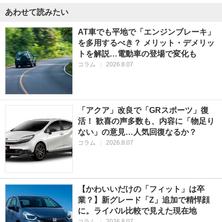
あわせて読みたい
AT車でも平地で「エンジンブレーキ」
を多用するべき？ メリット・デメリッ
トを解説…電動車の登場で変化も
コラム
|
2026.8.07
「アクア」改良で「GRスポーツ」復
活！ 歓喜の声多数も、内容に「物足り
ない」の意見…人気回復なるか？
コラム
|
2026.8.07
【かわいいだけの「フィット」は卒
業？】新グレード「Z」追加で精悍顔
に。ライバル比較で見えた現在地
コラム
|
2026.8.07