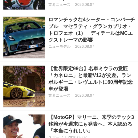
業界ニュース
|
2026.08.07
ロマンチックな4シーター・コンバーチ
ブル マセラティ・グランカブリオ・
トロフェオ（1） ディテールはMCエ
クストレーマの影響
ニューモデル
|
2026.08.07
【世界限定99台】名車ミウラの意匠
「カネロニ」と最新V12が交差。ラン
ボルギーニ・レヴエルトに60周年記念
車が登場
業界ニュース
|
2026.08.07
【MotoGP】マリーニ、来季のテック3
移籍が今週末にも発表へ。本人認める
「本当にうれしい」
スポーツ
|
2026.08.07