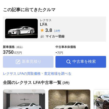
この記事に出てきたクルマ
レクサス
LFA
3.
8
14件
マイカー登録
新車価格
中古車本体価格
（税込）
3750
-
.
0万円
万円
新車見積り
中古車を検索
レクサス LFAの買取価格・査定相場を調べる
全国のレクサス LFA中古車一覧
(3件)