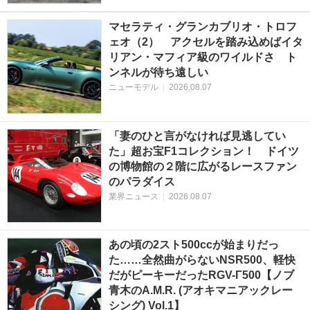
マセラティ・グランカブリオ・トロフ
ェオ（2） アクセルを踏み込めばイタ
リアン・マフィア級のワイルドさ ト
ンネルが待ち遠しい
ニューモデル
|
2026.08.07
「妻のひと言がなければ見逃してい
た」超お宝F1コレクション！ ドイツ
の博物館の２階に広がるレースファン
のパラダイス
業界ニュース
|
2026.08.07
あの頃の2スト500ccが始まりだっ
た……全然曲がらないNSR500、軽快
だがピーキーだったRGV-Γ500【ノブ
青木のA.M.R. (アオキマニアックレー
シング) Vol.1】