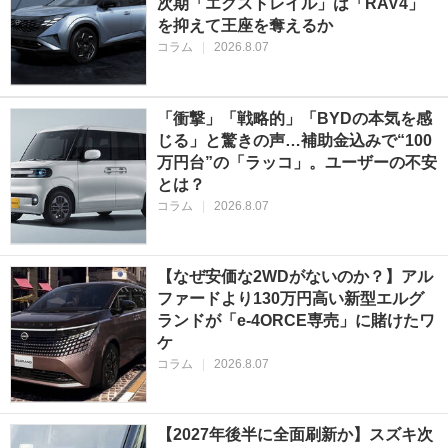
次期「エクストレイル」は「RAV4」
を抑えて王座を奪えるか
コラム
|
2026.8.07
「衝撃」「戦略的」「BYDの本気を感
じる」と驚きの声…補助金込みで“100
万円台”の「ラッコ」。ユーザーの不安
とは？
コラム
|
2026.8.07
【なぜ安価な2WDがないのか？】アル
ファードより130万円高い新型エルグ
ランドが「e-4ORCE専売」に賭けたワ
ケ
コラム
|
2026.8.07
【2027年後半に全面刷新か】スズキ次