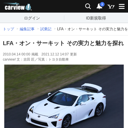
carview!
検索
通知
i
ログイン
ID新規取得
トップ
編集記事
試乗記
LFA・オン・サーキット その実力と魅力
LFA・オン・サーキット その実力と魅力を探れ
2010.04.14 00:00
掲載
2021.12.12 14:07
更新
carview! 文：吉田 匠／写真：トヨタ自動車