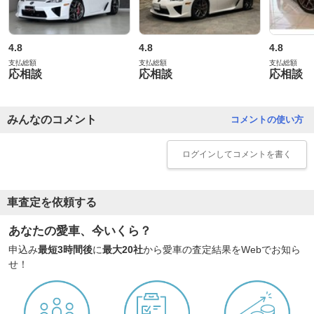
4.8
4.8
4.8
支払総額
支払総額
支払総額
応相談
応相談
応相談
みんなのコメント
コメントの使い方
ログイン
してコメントを書く
車査定を依頼する
あなたの愛車、今いくら？
申込み
最短3時間後
に
最大20社
から愛車の査定結果をWebでお知ら
せ！