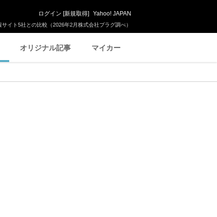
ログイン
[
新規取得
]
Yahoo! JAPAN
サイト5社との比較（2026年2月株式会社プラグ調べ）
オリジナル記事
マイカー