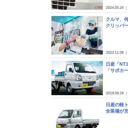
2024.05.24
｜
クルマ、何
クリッパ
2023.11.09
｜
日産「NT
「サポカ
2019.09.28
｜
日産の軽ト
全装備が