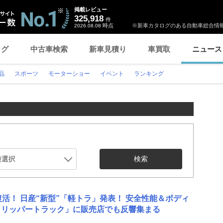
掲載レビュー
325,918
件
時点
※新車カタログのある自動車総合情報
2026.08.08
ログ
中古車検索
新車見積り
車買取
ニュース
品
スポーツ
モーターショー
イベント
ランキング
検索
復活！ 日産“新型”「軽トラ」発表！ 安全性能＆ボディ
クリッパートラック」に販売店でも反響集まる