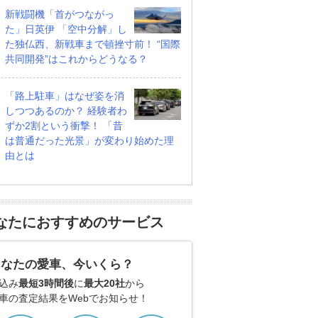
新戦闘機「首がつながっ
た」日英伊 「空中分解」し
た独仏西、新戦車まで頓挫寸前！ “国際
共同開発”はこれからどうなる？
「路上駐車」はなぜ姿を消
しつつあるのか？ 経験者わ
ずか2割という衝撃！ 「昔
は普通だった光景」が変わり始めた理
由とは
なたにおすすめのサービス
あなたの愛車、今いくら？
込み
最短3時間後
に
最大20社
から
車の査定結果をWebでお知らせ！