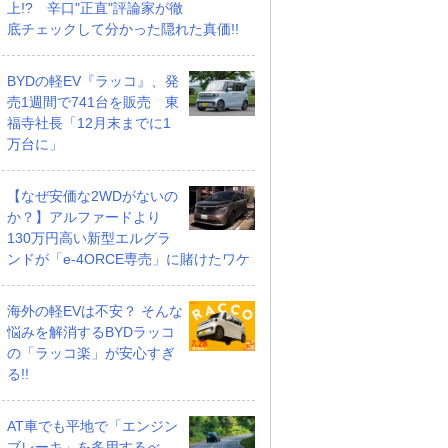
上!? 辛口"正直"評論家が徹
底チェックして分かった隠れた真価!!
BYDの軽EV『ラッコ』、発
売1週間で741台を販売 東
福寺社長「12月末までに1
万台に」
【なぜ安価な2WDがないの
か？】アルファードより
130万円高い新型エルグラ
ンドが「e-4ORCE専売」に賭けたワケ
海外の軽EVは不安？ そんな
悩みを解消するBYDラッコ
の「ラッコ楽」が安心すぎ
る!!
AT車でも平地で「エンジン
ブレーキ」を多用するべ