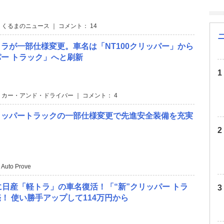
 くるまのニュース ｜ コメント： 14
ラが一部仕様変更。車名は「NT100クリッパー」から
ー トラック」へと刷新
 カー・アンド・ドライバー ｜ コメント： 4
リッパートラックの一部仕様変更で先進安全装備を充実
 Auto Prove
に日産「軽トラ」の車名復活！「“新”クリッパー トラ
！ 使い勝手アップして114万円から