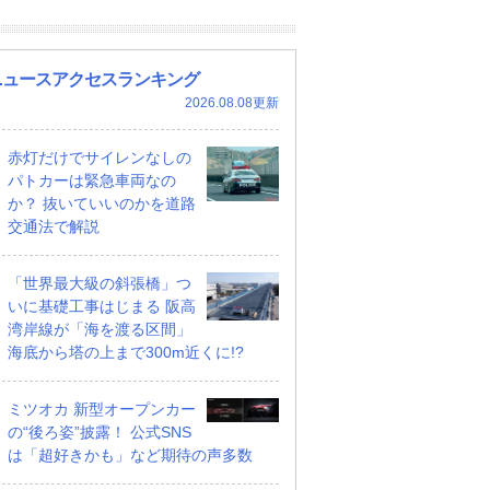
ニュースアクセスランキング
2026.08.08更新
赤灯だけでサイレンなしの
パトカーは緊急車両なの
か？ 抜いていいのかを道路
交通法で解説
「世界最大級の斜張橋」つ
いに基礎工事はじまる 阪高
湾岸線が「海を渡る区間」
海底から塔の上まで300m近くに!?
ミツオカ 新型オープンカー
の“後ろ姿”披露！ 公式SNS
は「超好きかも」など期待の声多数