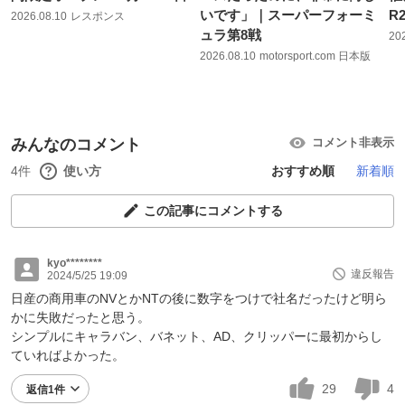
いです」｜スーパーフォーミ
R
2026.08.10
レスポンス
ュラ第8戦
20
2026.08.10
motorsport.com 日本版
みんなのコメント
コメント非表示
4件
使い方
おすすめ順
新着順
この記事にコメントする
kyo********
違反報告
2024/5/25 19:09
日産の商用車のNVとかNTの後に数字をつけで社名だったけど明ら
かに失敗だったと思う。
シンプルにキャラバン、バネット、AD、クリッパーに最初からし
ていればよかった。
29
4
返信1件