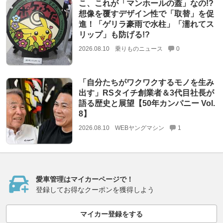
こ、これが「マンホールの蓋」なの!?
想像を覆すデザイン性で「取替」を促
進！「ゲリラ豪雨で水柱」「濡れてス
リップ」も防げる!?
2026.08.10
乗りものニュース
0
「自分たちがワクワクするモノを生み
出す」RSタイチ創業者＆3代目社長が
語る歴史と展望【50年カンパニー Vol.
8】
2026.08.10
WEBヤングマシン
1
愛車管理はマイカーページで！
登録してお得なクーポンを獲得しよう
マイカー登録をする