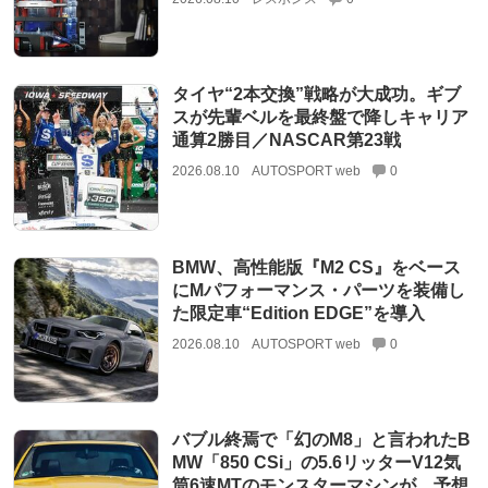
タイヤ“2本交換”戦略が大成功。ギブ
スが先輩ベルを最終盤で降しキャリア
通算2勝目／NASCAR第23戦
2026.08.10
AUTOSPORT web
0
BMW、高性能版『M2 CS』をベース
にMパフォーマンス・パーツを装備し
た限定車“Edition EDGE”を導入
2026.08.10
AUTOSPORT web
0
バブル終焉で「幻のM8」と言われたB
MW「850 CSi」の5.6リッターV12気
筒6速MTのモンスターマシンが、予想