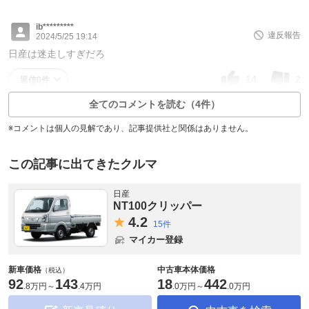
ib*********
違反報告
2024/5/25 19:14
日産は迷走しすぎだろ
14
2
返信0件
全てのコメントを読む（4件）
※コメントは個人の見解であり、記事提供社と関係はありません。
この記事に出てきたクルマ
日産
NT100クリッパー
4.
2
15件
マイカー登録
新車価格
中古車本体価格
（税込）
92
143
18
442
.
8万円
～
.
4万円
.
0万円
～
.
0万円