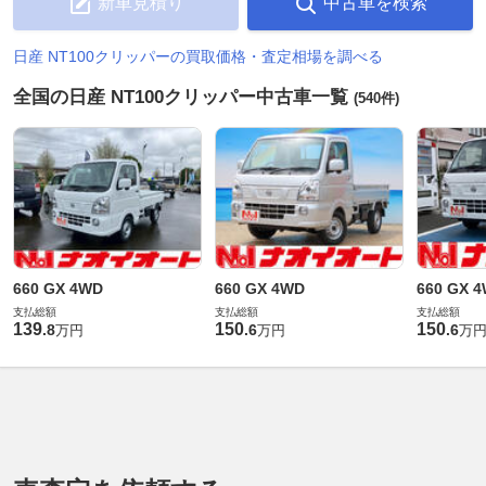
新車見積り
中古車を検索
日産 NT100クリッパーの買取価格・査定相場を調べる
全国の日産 NT100クリッパー中古車一覧
(540件)
660 GX 4WD
660 GX 4WD
660 GX 
支払総額
支払総額
支払総額
139
150
150
.
8
.
6
.
6
万円
万円
万