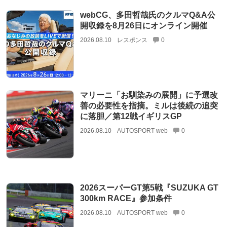
webCG、多田哲哉氏のクルマQ&A公
開収録を8月26日にオンライン開催
2026.08.10
レスポンス
0
マリーニ「お馴染みの展開」に予選改
善の必要性を指摘。ミルは後続の追突
に落胆／第12戦イギリスGP
2026.08.10
AUTOSPORT web
0
2026スーパーGT第5戦『SUZUKA GT
300km RACE』参加条件
2026.08.10
AUTOSPORT web
0