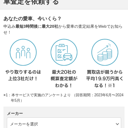
車査定を依頼する
あなたの愛車、今いくら？
申込み
最短3時間後
に
最大20社
から愛車の査定結果をWebでお知ら
せ！
※1：本サービスで実施のアンケートより （回答期間：2023年6月〜2024
年5月）
メーカー