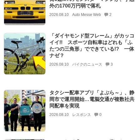
外の1700万円弱で落札
2026.08.10
Auto Messe Web
2
「ダイヤモンド型フレーム」がカッコ
イイ!! スポーツ自転車はどれも「ふ
たつの三角形」でできている!? 一体
ナゼ？
2026.08.10
バイクのニュース
3
タクシー配車アプリ「よぶら～」、静
岡市で運用開始…電脳交通が複数社共
同配車を実現
2026.08.10
レスポンス
0