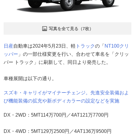
写真を全て見る（7枚）
日産
自動車は2024年5月23日、軽
トラック
の「
NT100クリ
ッパー
」の一部仕様変更を行い、合わせて車名を「クリッ
パー トラック」に刷新して、同日より発売した。
車種展開は以下の通り。
スズキ・キャリイがマイナーチェンジ。先進安全装備およ
び機能装備の拡充や新ボディカラーの設定などを実施
DX・2WD：5MT114万700円／4AT121万7700円
DX・4WD：5MT129万2500円／4AT136万9500円