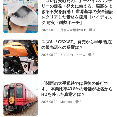
「コレは安心だわ…」モバイルバッテ
リーの爆発・発火に備える。脳裏をよ
ぎる不安を解消！ 世界基準の安全認証
をクリアした素材を採用［ハイディス
ク 耐火・耐熱ポーチ］
2026.08.10
月刊自家用車WEB
3
スズキ「GSX-8T」発売から半年 現在
の販売店への反響は？
2026.08.10
くるまのニュース
2
「関西の大手私鉄では最後の移行で
す」 本業比率43.8%の老舗が社名から
HDを外した真意とは？
2026.08.10
Merkmal
3