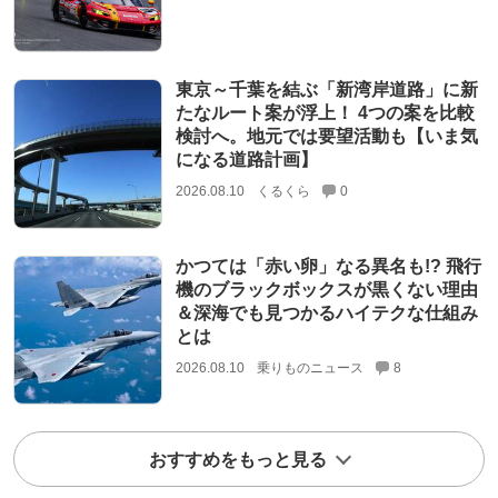
東京～千葉を結ぶ「新湾岸道路」に新
たなルート案が浮上！ 4つの案を比較
検討へ。地元では要望活動も【いま気
になる道路計画】
2026.08.10
くるくら
0
かつては「赤い卵」なる異名も!? 飛行
機のブラックボックスが黒くない理由
＆深海でも見つかるハイテクな仕組み
とは
2026.08.10
乗りものニュース
8
おすすめをもっと見る