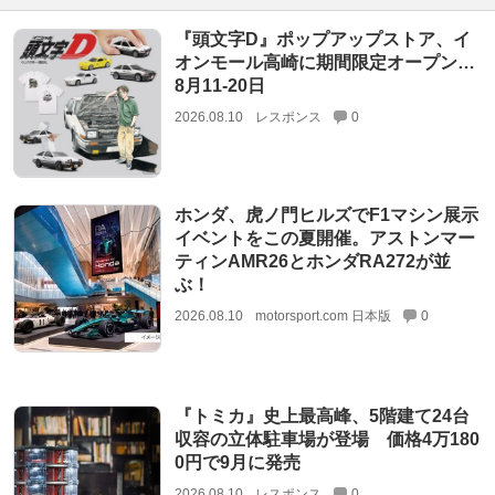
『頭文字D』ポップアップストア、イ
オンモール高崎に期間限定オープン…
8月11‐20日
2026.08.10
レスポンス
0
ホンダ、虎ノ門ヒルズでF1マシン展示
イベントをこの夏開催。アストンマー
ティンAMR26とホンダRA272が並
ぶ！
2026.08.10
motorsport.com 日本版
0
『トミカ』史上最高峰、5階建て24台
収容の立体駐車場が登場 価格4万180
0円で9月に発売
2026.08.10
レスポンス
0