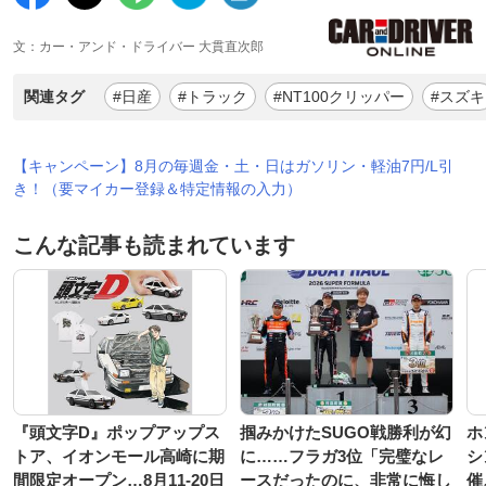
文：カー・アンド・ドライバー 大貫直次郎
関連タグ
#日産
#トラック
#NT100クリッパー
#スズキ
【キャンペーン】8月の毎週金・土・日はガソリン・軽油7円/L引
き！（要マイカー登録＆特定情報の入力）
こんな記事も読まれています
『頭文字D』ポップアップス
掴みかけたSUGO戦勝利が幻
ホ
トア、イオンモール高崎に期
に……フラガ3位「完璧なレ
シ
間限定オープン…8月11‐20日
ースだったのに、非常に悔し
催