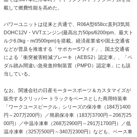
載して燃費性能を高めた。
パワーユニットは従来と共通で、R06A型658cc直列3気筒
DOHC12V・VVTエンジン(最高出力50ps/6200rpm、最大ト
ルク6.0kg・m/3500rpm)を搭載。経済産業省や国土交通省
などが普及を推進する「サポカーSワイド」、国土交通省
による「衝突被害軽減ブレーキ（AEBS2）認定車」、「ペ
ダル踏み間違い急発進抑制装置（PMPD）認定車」にも該
当している。
なお、関連会社の日産モータースポーツ＆カスタマイズが
販売するクリッパー トラックをベースとした商用特装車
「ワークユースビークル」シリーズの保冷車（184万1400
円～207万200円）／簡易保冷車（183万3700円～206万25
00円）／中温冷凍車（268万2900円～291万1700円）／低
温冷凍車（325万500円～340万2300円）なども、ベース車