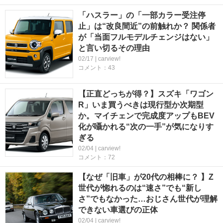
「ハスラー」の「一部カラー受注停
止」は“改良間近”の前触れか？ 関係者
が「当面フルモデルチェンジはない」
と言い切るその理由
02/17 | carview!
コメント：43
【正直どっちが得？】スズキ「ワゴン
R」いま買うべきは現行型か次期型
か。マイチェンで完成度アップもBEV
化が囁かれる“次の一手”が気になりす
ぎる
02/04 | carview!
コメント：72
【なぜ「旧車」が20代の相棒に？ 】Z
世代が惚れるのは“速さ”でも“新し
さ”でもなかった…おじさん世代が理解
できない車選びの正体
02/04 | carview!