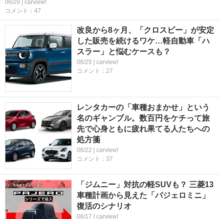
06/29 | carview!
コメント：47
改良から8ヶ月、「クロスビー」が安定
した販売を続けるワケ…軽自動車「ハ
スラー」と悩むケースも？
06/25 | carview!
コメント：27
レンタカーの「車種おまかせ」という
名のギャンブル。数百円をケチって旅
先で心身ともに疲れ果てる人たちへの
処方箋
06/22 | carview!
コメント：37
「ジムニー」対抗の軽SUVも？ 三菱13
車種計画から見えた「パジェロミニ」
復活のシナリオ
06/17 | carview!