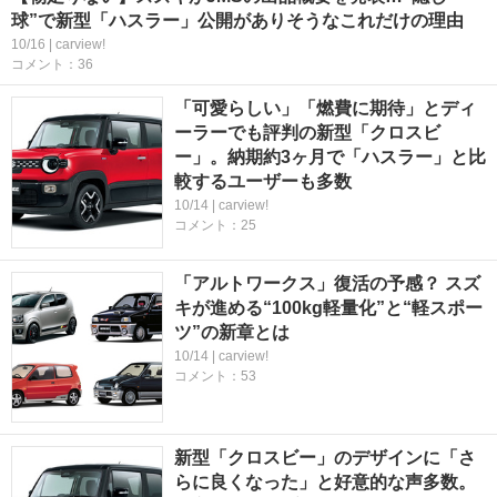
球”で新型「ハスラー」公開がありそうなこれだけの理由
10/16 | carview!
コメント：36
「可愛らしい」「燃費に期待」とディ
ーラーでも評判の新型「クロスビ
ー」。納期約3ヶ月で「ハスラー」と比
較するユーザーも多数
10/14 | carview!
コメント：25
「アルトワークス」復活の予感？ スズ
キが進める“100kg軽量化”と“軽スポー
ツ”の新章とは
10/14 | carview!
コメント：53
新型「クロスビー」のデザインに「さ
らに良くなった」と好意的な声多数。