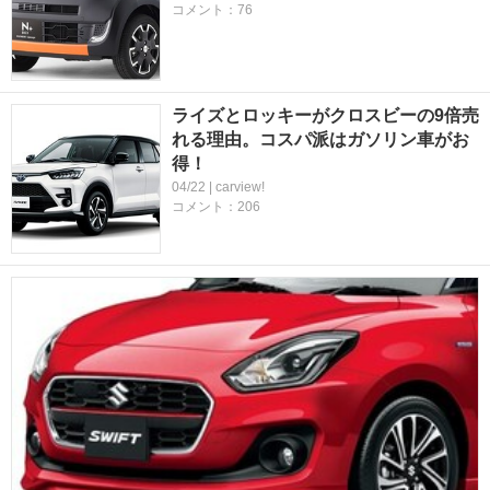
コメント：76
ライズとロッキーがクロスビーの9倍売
れる理由。コスパ派はガソリン車がお
得！
04/22 | carview!
コメント：206