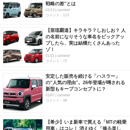
戦略の差”とは
01/13 | carview!
コメント：113
【亜琉覇道】キラキラ？しおしお？ 人
の名前になりそうな車名をピックアッ
プしたら、実は結構たくさんあった
ゾ！
01/11 | carview!
コメント：72
安定した販売を続ける「ハスラー」
の“人気の理由”。26年登場が噂される
新型もキープコンセプトに？
01/07 | carview!
コメント：48
【希少】いま新車で買える「MTの軽乗
用車」はコレ！ 消えゆく「操る楽し