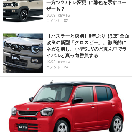
一方“パワトレ変更”に難色を示すユー
ザーも？
10/09 | carview!
コメント：82
【ハスラーと決別】8年ぶり“ほぼ”全面
改良の新型「クロスビー」。徹底的に
ネガを潰し、小型SUVのど真ん中でラ
イバルと真っ向勝負する
10/02 | carview!
コメント：24