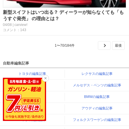
新型スイフトはいつ出る？ ディーラーが知らなくても「も
うすぐ発売」 の理由とは？
04/08 | carview!
コメント：143
1
〜
70
/
184
件
自動車編集記事
トヨタの編集記事
レクサスの編集記事
日産の編集記事
メルセデス・ベンツの編集記事
ホンダの編集記事
BMWの編集記事
三菱の編集記事
アウディの編集記事
マツダの編集記事
フォルクスワーゲンの編集記事