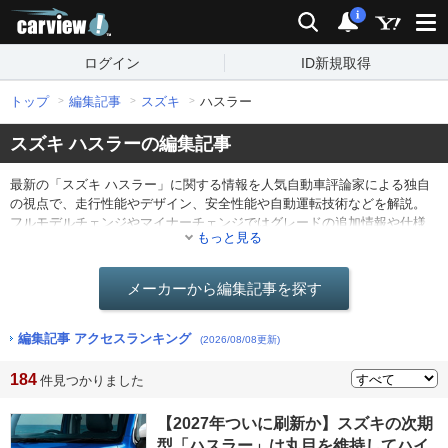
carview!
検索
通知
i
ログイン
ID新規取得
トップ
編集記事
スズキ
ハスラー
スズキ ハスラーの編集記事
最新の「スズキ ハスラー」に関する情報を人気自動車評論家による独自
の視点で、走行性能やデザイン、安全性能や自動運転技術などを解説。
フルモデルチェンジやマイナーチェンジではグレードの追加情報や仕様
もっと見る
の変更点を分かりやすくレポート。他にも最新ニュースや海外のモータ
ーショー情報なども。
メーカーから編集記事を探す
編集記事 アクセスランキング
(2026/08/08更新)
184
件見つかりました
【2027年ついに刷新か】スズキの次期
型「ハスラー」は丸目を維持してハイ