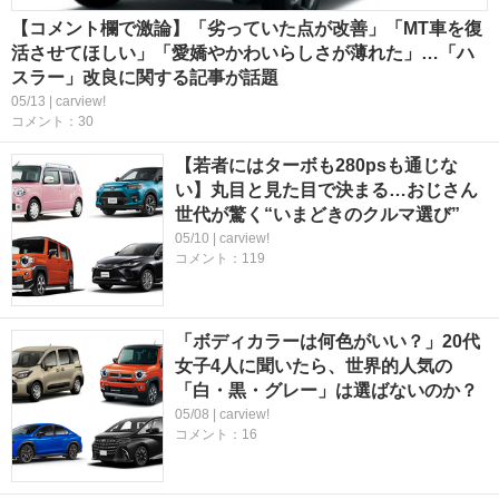
【コメント欄で激論】「劣っていた点が改善」「MT車を復
活させてほしい」「愛嬌やかわいらしさが薄れた」…「ハ
スラー」改良に関する記事が話題
05/13 | carview!
コメント：30
【若者にはターボも280psも通じな
い】丸目と見た目で決まる…おじさん
世代が驚く“いまどきのクルマ選び”
05/10 | carview!
コメント：119
「ボディカラーは何色がいい？」20代
女子4人に聞いたら、世界的人気の
「白・黒・グレー」は選ばないのか？
05/08 | carview!
コメント：16