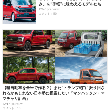
み」を“手軽”に味わえるモデルたち
12/26 | carview!
コメント：50
【軽自動車を全米で作る？】また“トランプ砲”に振り回さ
れるかもしれない日本勢に提案したい「マンハッタン・マ
マチャリ計画」
12/17 | carview!
コメント：13