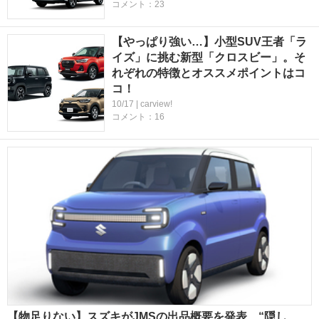
コメント：23
【やっぱり強い…】小型SUV王者「ラ
イズ」に挑む新型「クロスビー」。そ
れぞれの特徴とオススメポイントはコ
コ！
10/17 | carview!
コメント：16
【物足りない】スズキがJMSの出品概要を発表…“隠し