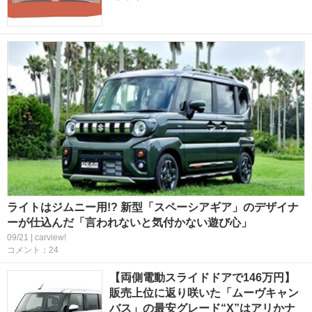
ライトはジムニー用!? 新型「スペーシアギア」のデザイナ
ーが仕込んだ「言われないと気付かない遊び心」
09/21 | carview!
コメント：24
【両側電動スライドドアで146万円】
販売上位に返り咲いた「ムーヴキャン
バス」の最安グレード“X”はアリかナ