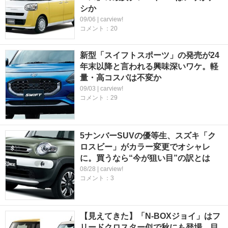
シか
09/06 | carview!
コメント：20
新型「スイフトスポーツ」の発売が24
年末以降と言われる興味深いワケ。軽
量・高コスパは不変か
09/03 | carview!
コメント：29
5ナンバーSUVの優等生、スズキ「ク
ロスビー」がカラー変更でオシャレ
に。買うなら“今が狙い目”の訳とは
08/28 | carview!
コメント：3
【見えてきた】「N-BOXジョイ」はフ
リードクロスター似で秋にも登場。目