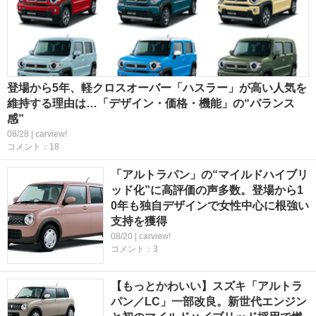
登場から5年、軽クロスオーバー「ハスラー」が高い人気を
維持する理由は…「デザイン・価格・機能」の“バランス
感”
08/28 | carview!
コメント：18
「アルトラパン」の“マイルドハイブリ
ッド化”に高評価の声多数。登場から1
0年も独自デザインで女性中心に根強い
支持を獲得
08/20 | carview!
コメント：3
【もっとかわいい】スズキ「アルトラ
パン／LC」一部改良。新世代エンジン