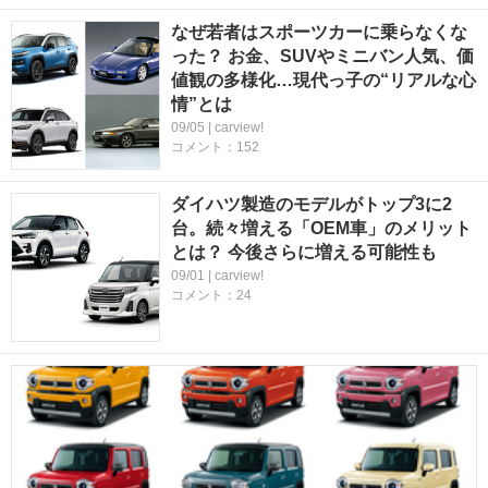
なぜ若者はスポーツカーに乗らなくな
った？ お金、SUVやミニバン人気、価
値観の多様化…現代っ子の“リアルな心
情”とは
09/05 | carview!
コメント：152
ダイハツ製造のモデルがトップ3に2
台。続々増える「OEM車」のメリット
とは？ 今後さらに増える可能性も
09/01 | carview!
コメント：24