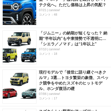
テク化へ。ただし価格は上昇の気配？
07/21 | carview!
コメント：48
「ジムニー」の納期が短くなった？ 納
期“半年以内”も中東情勢で不透明に…
「シエラ／ノマド」は“1年以上”
07/10 | carview!
コメント：18
現行モデルで「後世に語り継ぐべきク
ルマ」3選…トヨタ繁栄の象徴、スペッ
ク競争をやめたスズキのヒットモデ
ル、ホンダ復活の礎
07/06 | carview!
コメント：17