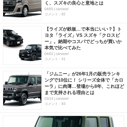
く、スズキの良心と意地とは
04/05 | carview!
コメント：82
【ライズが鉄板…で本当にいい？】ト
ヨタ「ライズ」VS スズキ「クロスビ
ー」。納期やコスパでどっちが買いか
本気で比べてみた
04/02 | carview!
コメント：41
「ジムニー」が26年1月の販売ランキ
ングで10位に！ シリーズ全体で「カロ
ーラ」に肉薄…登場から8年、これほど
まで支持される理由とは
03/14 | carview!
コメント：83