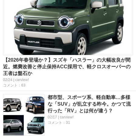
【2026年春登場か？】スズキ「ハスラー」の大幅改良が間
近。燃費改善と停止保持ACC採用で、軽クロスオーバーの
王者は盤石か
02/24 | carview!
コメント：63
都市型、スポーツ系、軽自動車…多様
な「SUV」が乱立する昨今。かつて流
行った「RV」とは何が違う？
02/17 | carview!
コメント：31