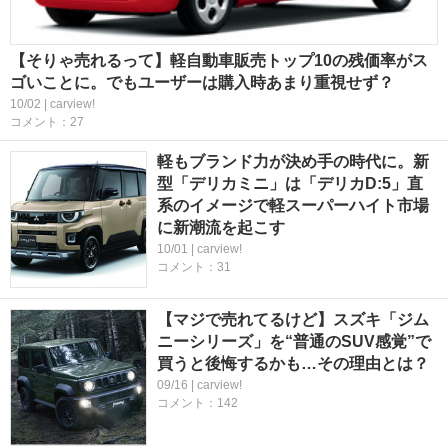
【そりゃ売れるって】軽自動車販売トップ10の残価率がス
ゴいことに。でもユーザーは購入時あまり重視せず？
10/02 | carview!
コメント：27
軽もブランド力が決め手の時代に。新
型「デリカミニ」は「デリカD:5」直
系のイメージで軽スーパーハイト市場
に新潮流を起こす
10/01 | carview!
コメント：31
【マジで売れてるけど】スズキ「ジム
ニーシリーズ」を“普通のSUV感覚”で
買うと後悔するかも…その理由とは？
09/16 | carview!
コメント：142