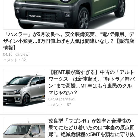
「ハスラー」が5月改良へ。安全装備充実、“電パ”採用、デ
ザイン小変更…8万円値上げも人気は間違いなし？【販売店
情報】
04/16 | carview!
コメント：82
【軽MT車が高すぎる】中古の「アルト
ワークス」は新車超え、“軽トラ／軽バ
ン”まで高騰…MT車はもう庶民のクル
マじゃない？
04/09 | carview!
コメント：87
改良型「ワゴンR」が効率と合理性の
果てにたどり着いたのは“本当の原点回
帰”。絶滅危惧種の5MTを頑なに守り抜