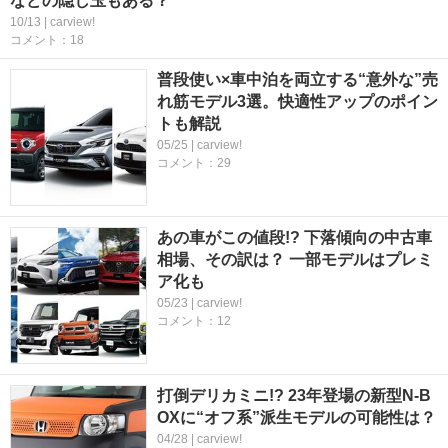
などの隠し玉もある？
10/13 | carview!
コメント：18
普段使い×車中泊を両立する“意外な”売
れ筋モデル3選。快適性アップのポイン
トも解説
05/25 | carview!
コメント：29
あの車がこの値段!? 下落傾向の中古車
相場、その訳は？ 一部モデルはプレミ
ア化も
05/23 | carview!
コメント：12
打倒デリカミニ!? 23年登場の新型N-B
OXに“オフ系”派生モデルの可能性は？
04/28 | carview!