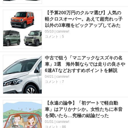
【予算200万円のクルマ選び】人気の
軽クロスオーバー。あえて超売れっ子
以外の3車種をピックアップしてみた
05/10 | carview!
コメント：5
中古で狙う「マニアックなスズキの名
車」3選 海外製ならでは走りの良さや
6速ATなどおすすめポイントを解説
04/21 | carview!
コメント：7
【永遠の論争】「初デートで軽自動
車」はアリかナシか。女性たちに本音
を聞いたら…究極の結論だった
01/31 | carview!
コメント：86