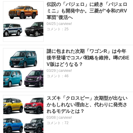
伝説の「パジェロ」に続き「パジェロ
ミニ」も開発中か。三菱が“令和のRV
軍団”復活へ
04/25 | carview!
コメント：25
謎に包まれた次期「ワゴンR」は今年
後半登場でコスパ戦略を維持。噂のBE
V版はどうなる？
03/29 | carview!
コメント：46
スズキ「クロスビー」次期型が出ない
かもしれない理由と、代わりに発売さ
れるモデルとは？
03/08 | carview!
コメント：72