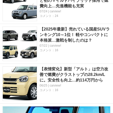
と初のマイルドハイブリッド採用で燃
費向上…先進機能も充実
07/24 | carview!
コメント：24
【2025年最新】売れている国産SUVラ
ンキング10～1位！ 軽やコンパクトに
本格派…激戦を制したのは？
07/22 | carview!
コメント：16
【表情変化】新型「アルト」は空力改
善で燃費がクラストップの28.2km/L
に。安全性も向上…約114万円から
06/25 | carview!
コメント：16