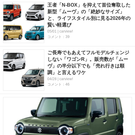
王者「N-BOX」を抑えて首位奪取した
新型「ムーヴ」の「絶妙なサイズ」
と、ライフスタイル別に見る2026年の
賢い軽選び
05/01 | carview!
コメント：39
ご長寿でもあえてフルモデルチェンジ
しない「ワゴンR」。販売数が「ムー
ヴ」の半分以下でも「売れ行きは順
調」と言えるワケ
04/28 | carview!
コメント：46