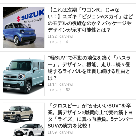
【これは次期「ワゴンR」じゃな
い！】スズキ「ビジョンeスカイ」はど
のモデルの後継なのか？ パッケージや
デザインが示す可能性とは？
11/22 | carview!
コメント：4
“軽SUV”で不動の地位を築く「ハスラ
ー」。デザイン、機能、走り…続々登
場するライバルを圧倒し続ける理由と
は？
11/14 | carview!
コメント：52
「クロスビー」が“かわいいSUV”を卒
業。新デザイン×燃費向上で売れ筋トヨ
タ「ライズ」に真っ向勝負。5ナンバー
SUVの実力を比較！
11/09 | carview!