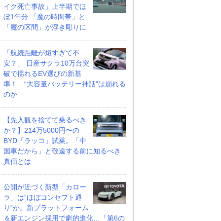
イク死亡事故」上半期でほ
ぼ1年分 「魔の時間帯」と
「魔の区間」が浮き彫りに
「航続距離が短すぎて不
安？」 日産サクラ10万台突
破で揺れるEV選びの新基
準！ “大容量バッテリー神話”は崩れる
のか
【先入観を捨てて乗るべき
か？】214万5000円〜の
BYD「ラッコ」試乗。「中
国車だから」と敬遠する前に知るべき
真価とは
公開が近づく新型「カロー
ラ」は“ほぼコンセプト通
り”か。新プラットフォーム
＆新エンジン採用で劇的進化…「第6の