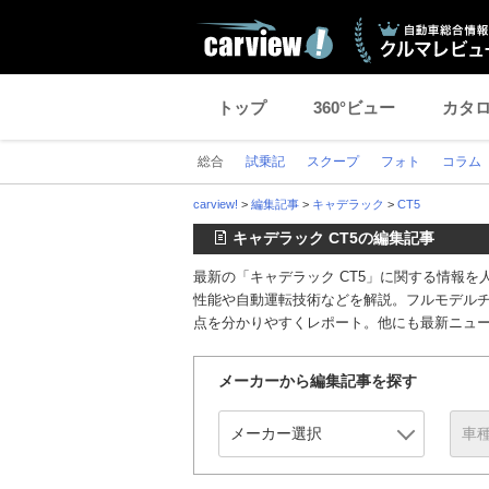
トップ
360°ビュー
カタ
総合
試乗記
スクープ
フォト
コラム
carview!
>
編集記事
>
キャデラック
>
CT5
キャデラック CT5の編集記事
最新の「キャデラック CT5」に関する情報
性能や自動運転技術などを解説。フルモデル
点を分かりやすくレポート。他にも最新ニュ
メーカーから編集記事を探す