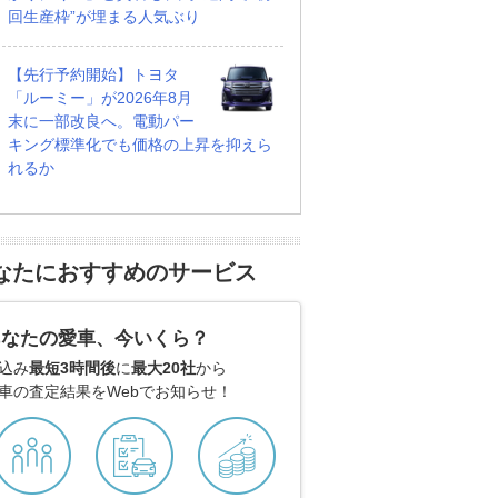
回生産枠”が埋まる人気ぶり
【先行予約開始】トヨタ
「ルーミー」が2026年8月
末に一部改良へ。電動パー
キング標準化でも価格の上昇を抑えら
れるか
なたにおすすめのサービス
あなたの愛車、今いくら？
込み
最短3時間後
に
最大20社
から
車の査定結果をWebでお知らせ！