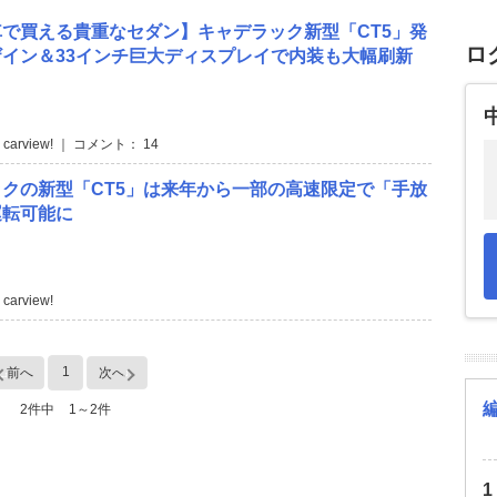
で買える貴重なセダン】キャデラック新型「CT5」発
ロ
イン＆33インチ巨大ディスプレイで内装も大幅刷新
 carview! ｜ コメント： 14
クの新型「CT5」は来年から一部の高速限定で「手放
運転可能に
carview!
1
前へ
次へ
2件中
1～2件