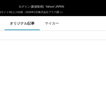
ログイン
[
新規取得
]
Yahoo! JAPAN
サイト5社との比較（2026年2月株式会社プラグ調べ）
オリジナル記事
マイカー