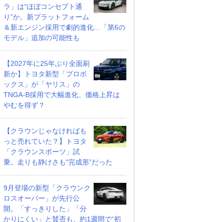
ラ」は“ほぼコンセプト通
り”か。新プラットフォーム
＆新エンジン採用で劇的進化…「第6の
モデル」追加の可能性も
【2027年に25年ぶり全面刷
新か】トヨタ新型「プロボ
ックス」が「ヤリス」の
TNGA-B採用で大幅進化、価格上昇は
やむを得ず？
【クラウンじゃなければも
っと売れていた？】トヨタ
「クラウンスポーツ」試
乗。走りも静けさも“完成形”だった
9月登場の新型「クラウンク
ロスオーバー」が先行公
開。「すっきりした」「分
かりにくい」と賛否も、約1週間で“初