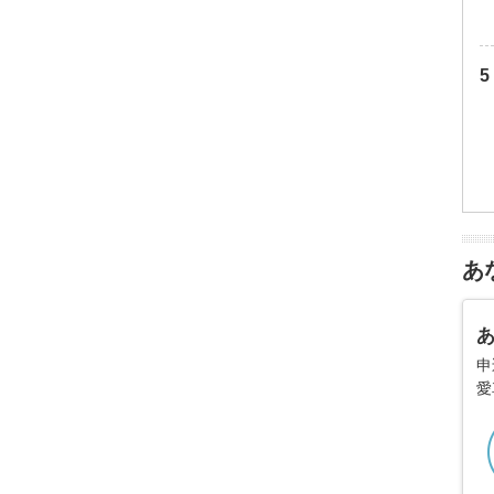
あ
申
愛