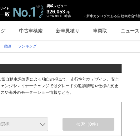
掲載レビュー
326,053
件
時点
※新車カタログのある自動車総合情報
2026.08.10
ログ
中古車検索
新車見積り
車買取
ニュース
動画
ランキング
を人気自動車評論家による独自の視点で、走行性能やデザイン、安全
チェンジやマイナーチェンジではグレードの追加情報や仕様の変更
ースや海外のモーターショー情報なども。
検索
（0件）