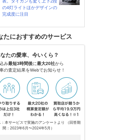
表。タイカンも驚く上下2段
の4灯ライトほかデザインの
完成度に注目
なたにおすすめのサービス
あなたの愛車、今いくら？
込み
最短3時間後
に
最大20社
から
車の査定結果をWebでお知らせ！
1：本サービスで実施のアンケートより （回答期
間：2023年6月〜2024年5月）