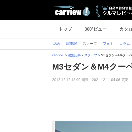
トップ
360°ビュー
カタ
総合
試乗記
スクープ
フォト
コラム
carview!
>
編集記事
>
スクープ
>
M3セダン＆M4クー
M3セダン＆M4クー
2013.12.12 18:00
掲載
2021.12.11 04:06
更新