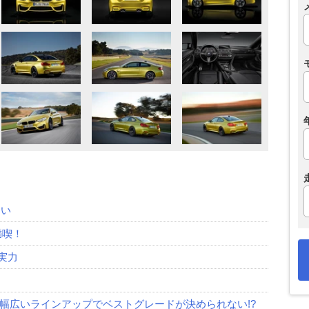
ない
満喫！
実力
は幅広いラインアップでベストグレードが決められない!?