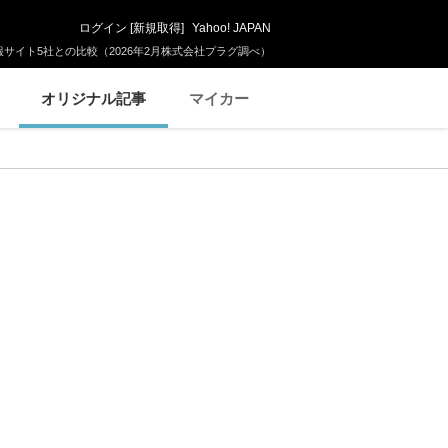
ログイン
[
新規取得
]
Yahoo! JAPAN
サイト5社との比較（2026年2月株式会社プラグ調べ）
オリジナル記事
マイカー