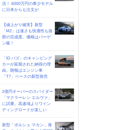
活！ 6000万円の希少モデル
に日本からも注文が
【値上がり確実】新型
「M2」は速さも快適性も抜
群の完成度。価格はバーゲ
ン級！
「ID.バズ」のキャンピング
カーが延期された納得の理
由。朗報はエンジン車
「T7」ベースの新型発売
2億円オーバーのスパイダー
「マクラーレン エルヴァ」
に試乗。高速域よりワイン
ディングロードが楽しい
新型「ポルシェ マカン」発