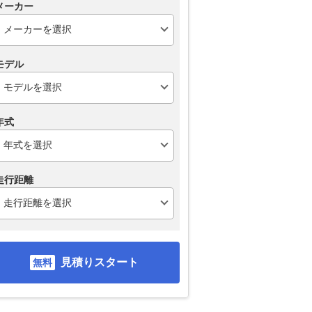
メーカー
モデル
年式
走行距離
見積りスタート