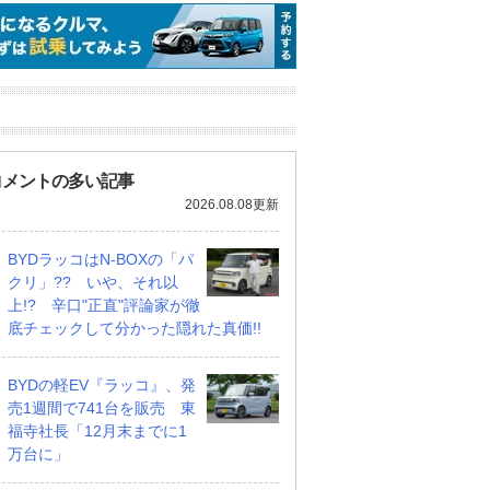
ツ ムーヴキャン
アストンマーティン V8
ホンダ NSX 3.0
60 ストライプス
ヴァンテージ スポーツ
支払総額
898
.
0
万円
シフト
支払総額
589
.
0
万円
万円
コメントの多い記事
2026.08.08更新
BYDラッコはN-BOXの「パ
クリ」?? いや、それ以
上!? 辛口"正直"評論家が徹
底チェックして分かった隠れた真価!!
BYDの軽EV『ラッコ』、発
売1週間で741台を販売 東
福寺社長「12月末までに1
万台に」