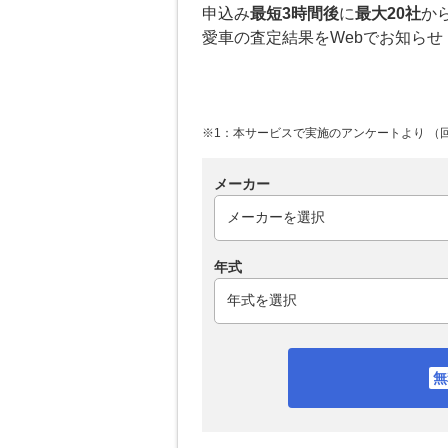
申込み
最短3時間後
に
最大20社
か
愛車の査定結果をWebでお知らせ
※1：本サービスで実施のアンケートより （回答
メーカー
年式