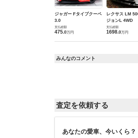
ジャガー Fタイプクーペ
レクサス LM 50
3.0
ジョンL 4WD
支払総額
支払総額
475
.
1698
.
0
0
万円
万円
みんなのコメント
査定を依頼する
あなたの愛車、今いくら？