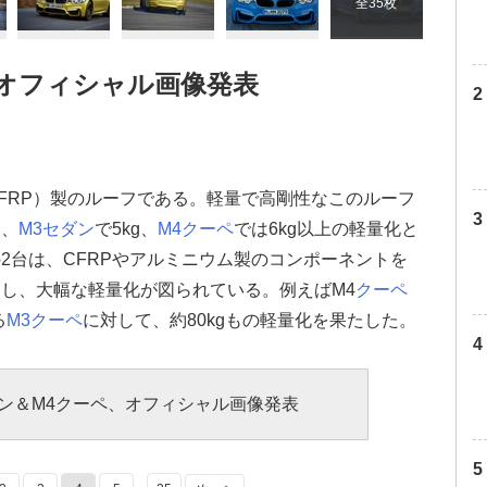
全35枚
、オフィシャル画像発表
FRP）製のルーフである。軽量で高剛性なこのルーフ
て、
M3セダン
で5kg、
M4クーペ
では6kg以上の軽量化と
2台は、CFRPやアルミニウム製のコンポーネントを
し、大幅な軽量化が図られている。例えばM4
クーペ
る
M3クーペ
に対して、約80kgもの軽量化を果たした。
ダン＆M4クーペ、オフィシャル画像発表