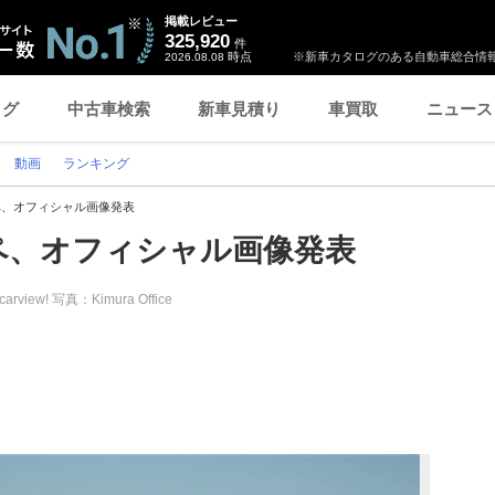
掲載レビュー
325,920
件
時点
※新車カタログのある自動車総合情報
2026.08.08
ログ
中古車検索
新車見積り
車買取
ニュース
動画
ランキング
ペ、オフィシャル画像発表
ペ、オフィシャル画像発表
carview! 写真：Kimura Office