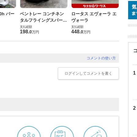
ダイハ
0h バー
ベントレー コンチネン
ロータス エヴォーラ エ
バス 6
タルフライングスパー
ヴォーラ
G
支払総額
6.0 4WD
支払総額
支払総額
169
.
9
198
.
448
.
0
0
万円
万円
コメントの使い方
ログイン
してコメントを書く