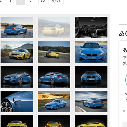
2
3
4
5
35
...
次へ
あ
申
愛
※