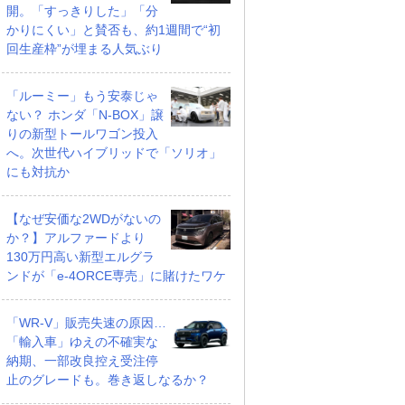
開。「すっきりした」「分
かりにくい」と賛否も、約1週間で“初
回生産枠”が埋まる人気ぶり
「ルーミー」もう安泰じゃ
ない？ ホンダ「N-BOX」譲
りの新型トールワゴン投入
へ。次世代ハイブリッドで「ソリオ」
にも対抗か
【なぜ安価な2WDがないの
か？】アルファードより
130万円高い新型エルグラ
ンドが「e-4ORCE専売」に賭けたワケ
「WR-V」販売失速の原因…
「輸入車」ゆえの不確実な
納期、一部改良控え受注停
止のグレードも。巻き返しなるか？