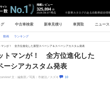
掲載レビュー
325,894
件
時点
※新車カタログのある自動車総合情報
2026.08.07
ログ
中古車検索
新車見積り
車買取
ニュース
動画
ランキング
トマンが！ 全方位進化した新型スペーシア＆スペーシアカスタム発表
ットマンが！ 全方位進化した
ペーシアカスタム発表
carview! 文：編集部／写真：市健治／スズキ
10