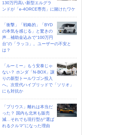
130万円高い新型エルグラ
ンドが「e-4ORCE専売」に賭けたワケ
「衝撃」「戦略的」「BYD
の本気を感じる」と驚きの
声…補助金込みで“100万円
台”の「ラッコ」。ユーザーの不安と
は？
「ルーミー」もう安泰じゃ
ない？ ホンダ「N-BOX」譲
りの新型トールワゴン投入
へ。次世代ハイブリッドで「ソリオ」
にも対抗か
「プリウス」離れは本当だ
った？ 国内も北米も販売
減…それでも現行型が“選ば
れるクルマ”になった理由