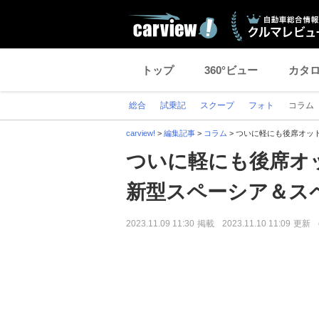
トップ
360°ビュー
カタ
総合
試乗記
スクープ
フォト
コラム
carview!
>
編集記事
>
コラム
>
ついに軽にも後席オッ
ついに軽にも後席オ
新型スペーシア＆ス
2023.11.09 11:30
掲載
2023.11.10 11:09
更新