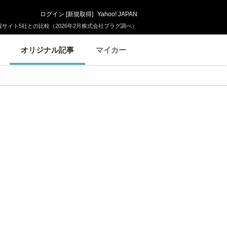
ログイン
[
新規取得
]
Yahoo! JAPAN
サイト5社との比較（2026年2月株式会社プラグ調べ）
オリジナル記事
マイカー