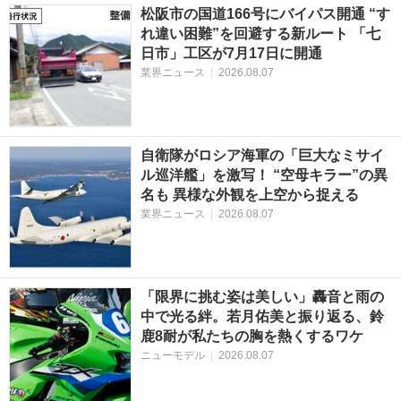
松阪市の国道166号にバイパス開通 “す
れ違い困難”を回避する新ルート 「七
日市」工区が7月17日に開通
業界ニュース
|
2026.08.07
自衛隊がロシア海軍の「巨大なミサイ
ル巡洋艦」を激写！ “空母キラー”の異
名も 異様な外観を上空から捉える
業界ニュース
|
2026.08.07
「限界に挑む姿は美しい」轟音と雨の
中で光る絆。若月佑美と振り返る、鈴
鹿8耐が私たちの胸を熱くするワケ
ニューモデル
|
2026.08.07