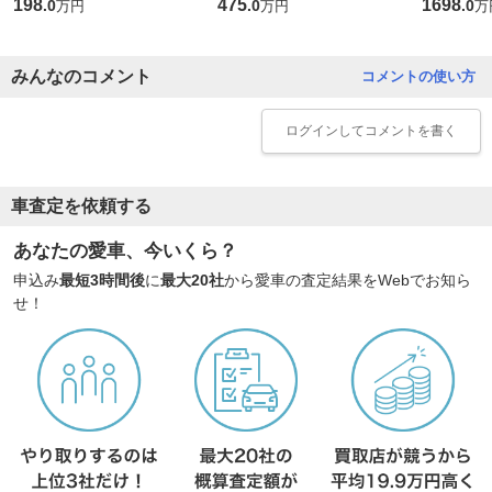
198
475
1698
.
0
.
0
.
0
万円
万円
万
みんなのコメント
コメントの使い方
ログイン
してコメントを書く
車査定を依頼する
あなたの愛車、今いくら？
申込み
最短3時間後
に
最大20社
から愛車の査定結果をWebでお知ら
せ！