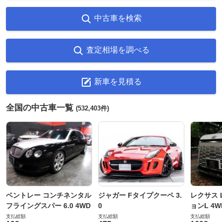
中古車を検索
査定相場を調べる
新車を見積る
全国の中古車一覧
(532,403件)
ベントレー コンチネンタル
ジャガー Fタイプクーペ 3.
レクサス L
フライングスパー 6.0 4WD
0
ョンL 4W
支払総額
支払総額
支払総額