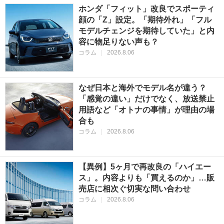
ホンダ「フィット」改良でスポーティ
顔の「Z」設定。「期待外れ」「フル
モデルチェンジを期待していた」と内
容に物足りない声も？
コラム
|
2026.8.06
なぜ日本と海外でモデル名が違う？
「感覚の違い」だけでなく、放送禁止
用語など「オトナの事情」が理由の場
合も
コラム
|
2026.8.06
【異例】5ヶ月で再改良の「ハイエー
ス」。内容よりも「買えるのか」…販
売店に相次ぐ切実な問い合わせ
コラム
|
2026.8.06