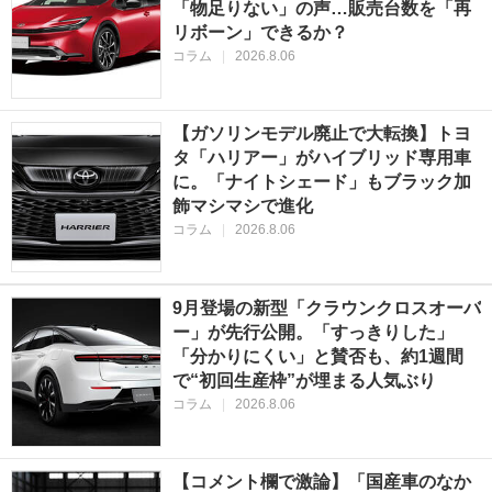
「物足りない」の声…販売台数を「再
リボーン」できるか？
コラム
|
2026.8.06
【ガソリンモデル廃止で大転換】トヨ
タ「ハリアー」がハイブリッド専用車
に。「ナイトシェード」もブラック加
飾マシマシで進化
コラム
|
2026.8.06
9月登場の新型「クラウンクロスオーバ
ー」が先行公開。「すっきりした」
「分かりにくい」と賛否も、約1週間
で“初回生産枠”が埋まる人気ぶり
コラム
|
2026.8.06
【コメント欄で激論】「国産車のなか