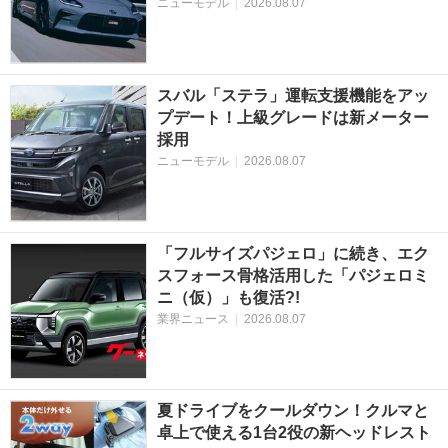
ニューモデル
|
2026.08.07
スバル「ステラ」運転支援機能をアッ
プデート！上級グレードは新メーター
採用
ニューモデル
|
2026.08.07
「フルサイズパジェロ」に続き、エク
スフォース骨格活用した「パジェロミ
ニ（仮）」も復活?!
業界ニュース
|
2026.08.07
夏ドライブをクールダウン！クルマと
卓上で使える1台2役の新ヘッドレスト