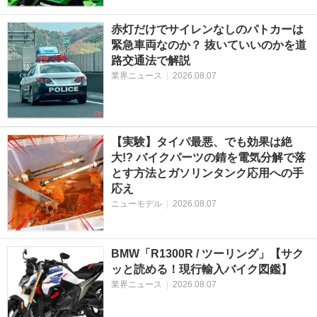
赤灯だけでサイレンなしのパトカーは
緊急車両なのか？ 抜いていいのかを道
路交通法で解説
業界ニュース
|
2026.08.07
【実験】タイパ最悪、でも効果は絶
大!? バイクパーツの錆を電気分解で落
とす方法とガソリンタンク応用への手
応え
ニューモデル
|
2026.08.07
BMW「R1300R / ツーリング」【サク
ッと読める！現行輸入バイク図鑑】
業界ニュース
|
2026.08.07