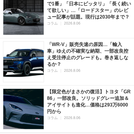
で1番」「日本にピッタリ」「長く続い
て欲しい」…「ロードスター」のレビ
ュー記事が話題。現行は2030年まで？
コラム
|
2026.8.06
「WR-V」販売失速の原因…「輸入
車」ゆえの不確実な納期、一部改良控
え受注停止のグレードも。巻き返しな
るか？
コラム
|
2026.8.06
【限定色がまさかの復活】トヨタ「GR
86」一部改良。ソリッドグレー追加＆
アイサイトも進化…価格は293万6000
円から
コラム
|
2026.8.06