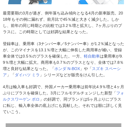
最需要期の3月が過ぎ、例年落ち込み傾向となる4月の新車販売。20
18年もその例に漏れず、前月比で45％減と大きく減少した。しか
し、前年の同じ時期との比較では3.2％増と拡大し、7ヶ月ぶりのプ
ラスに。この時期としては好調な結果となった。
登録車は、乗用車（3ナンバー車／5ナンバー車）が1.2％減となった
が、このマイナスを13.1％増と大幅に伸長した商用車が補い、登録
車全体では0.5％のプラスを確保した。一方、
軽自動車
は乗用車が9.
9％増と大幅に拡大。商用車も0.7％のプラスとなり、全体では7.8％
増と良好な結果となった。「
ホンダ
N-BOX
」や「
スズキ
スペーシ
ア
」「
ダイハツ
ミラ
」シリーズなどが販売をけん引した。
4月は輸入車も好調で、外国メーカー乗用車は前年比4.9％増と4ヶ月
ぶりにプラスを確保した。3月にフルモデルチェンジした新型「
フォ
ルクスワーゲン
ポロ
」の好調で、同ブランドは5ヶ月ぶりにプラス
に転じ、輸入車全体の底上げにも貢献した。それでは順に詳しく見
ていこう。