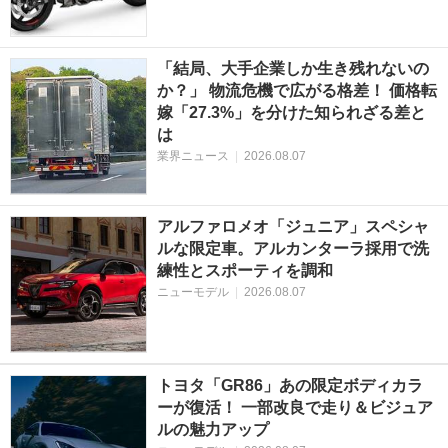
「結局、大手企業しか生き残れないの
か？」 物流危機で広がる格差！ 価格転
嫁「27.3%」を分けた知られざる差と
は
業界ニュース
|
2026.08.07
アルファロメオ「ジュニア」スペシャ
ルな限定車。アルカンターラ採用で洗
練性とスポーティを調和
ニューモデル
|
2026.08.07
トヨタ「GR86」あの限定ボディカラ
ーが復活！ 一部改良で走り＆ビジュア
ルの魅力アップ