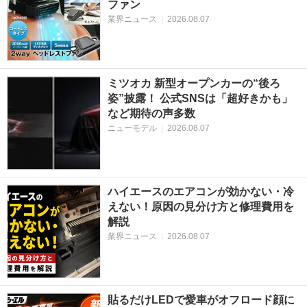
ファン
業界ニュース
|
2026.08.07
ミツオカ 新型オープンカーの“後ろ
姿”披露！ 公式SNSは「超好きかも」
など期待の声多数
ニューモデル
|
2026.08.07
ハイエースのエアコンが効かない・冷
えない！原因の見分け方と修理費用を
解説
業界ニュース
|
2026.08.07
貼るだけLEDで愛車がオフロード顔に