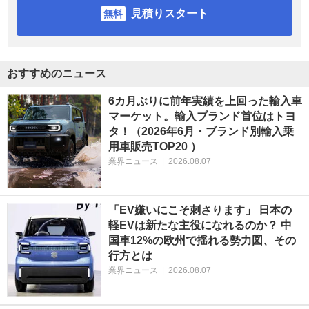
見積りスタート
おすすめのニュース
6カ月ぶりに前年実績を上回った輸入車
マーケット。輸入ブランド首位はトヨ
タ！（2026年6月・ブランド別輸入乗
用車販売TOP20 ）
業界ニュース
|
2026.08.07
「EV嫌いにこそ刺さります」 日本の
軽EVは新たな主役になれるのか？ 中
国車12%の欧州で揺れる勢力図、その
行方とは
業界ニュース
|
2026.08.07