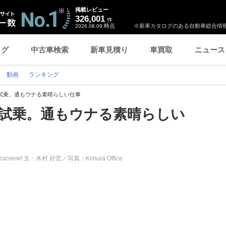
掲載レビュー
326,001
件
時点
※新車カタログのある自動車総合情報
2026.08.09
ログ
中古車検索
新車見積り
車買取
ニュース
動画
ランキング
ボ試乗。通もウナる素晴らしい仕事
ボ試乗。通もウナる素晴らしい
carview! 文：木村 好宏／写真：Kimura Office