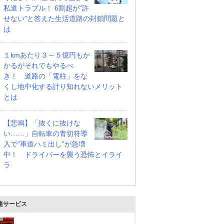
私道トラブル！ 6割超が“許
せない”と答えた生活道路の封鎖問題と
は
１kmあたり３～５億円もか
かるがそれでもやるべ
き！ 道路の「電柱」をな
くし地中化する計り知れないメリット
とは
【悲鳴】「抜くに抜けな
い……」自転車の青切符導
入で”車道ハミ出し”が急増
中！ ドライバーを襲う恐怖とイライ
ラ
連サービス