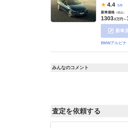
4.
4
5件
新車価格
（税込）
1303
.
0万円
～
新車
BMWアルピナ
みんなのコメント
査定を依頼する