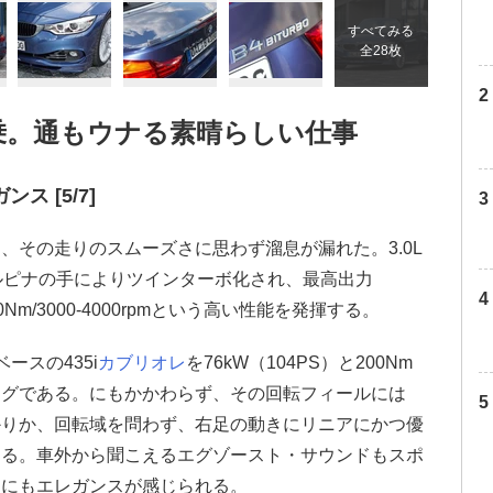
すべてみる
全28枚
乗。通もウナる素晴らしい仕事
 [5/7]
、その走りのスムーズさに思わず溜息が漏れた。3.0L
アルピナの手によりツインターボ化され、最高出力
600Nm/3000-4000rpmという高い性能を発揮する。
ースの435i
カブリオレ
を76kW（104PS）と200Nm
ングである。にもかかわらず、その回転フィールには
かりか、回転域を問わず、右足の動きにリニアにかつ優
ある。車外から聞こえるエグゾースト・サウンドもスポ
こにもエレガンスが感じられる。