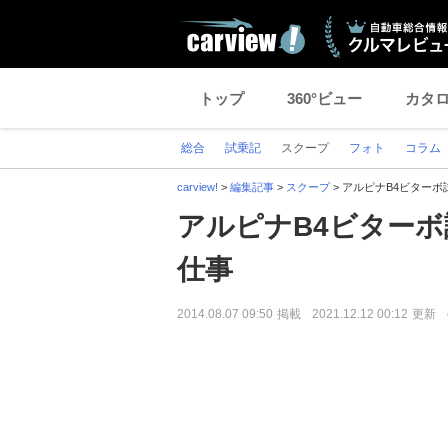
トップ
360°ビュー
カタ
総合
試乗記
スクープ
フォト
コラム
carview!
>
編集記事
>
スクープ
>
アルピナB4ビター
アルピナB4ビター
仕事
2014.08.07 09:50
掲載
2021.12.12 00:12
更新