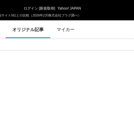
ログイン
[
新規取得
]
Yahoo! JAPAN
サイト5社との比較（2026年2月株式会社プラグ調べ）
オリジナル記事
マイカー