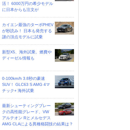
活！ 6000万円の希少モデル
に日本からも注文が
カイエン最強のターボPHEV
が秒読み！ 日本も発売する
謎の頂点モデルに試乗
新型X5、海外試乗。燃費や
ディーゼル情報も
0-100km/h 3.8秒の豪速
SUV！ GLC63 S AMG 4マ
チック+ 海外試乗
最新シューティングブレー
クの高性能グレード、VW
アルテオン Rとメルセデス
AMG CLAによる異種格闘技の結果は？