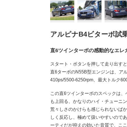
アルピナB4ビターボ試
直6ツインターボの感動的なエレガンス
スタート・ボタンを押して走り出すと
直6ターボのN55B型エンジンは、
410ps/5500-6250rpm、最大トルク
この直6ツインターボのスペックは、ベ
も上回る、かなりのハイ・チューニ
荒々しさのかけらも感じられないば
しく反応し、極めて扱いやすいので
ーティだが抑えの効いた音質で、こ