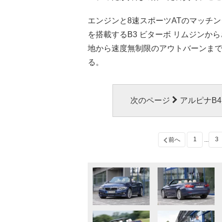
エンジンと8速スポーツATのマッチ
を搭載するB3 ビターボ リムジンから
地から速度無制限のアウトバーンま
る。
次のページ
アルピナB
1
3
前へ
...