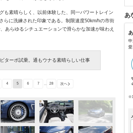
ングも素晴らしく、以前体験した、同一パワートレイン
あ
さらに洗練された印象である。制限速度50km/hの市街
で、あらゆるシチュエーションで滑らかな加速が味わえ
申
愛
4ビターボ試乗。通もウナる素晴らしい仕事
4
5
6
7
28
...
次へ
※