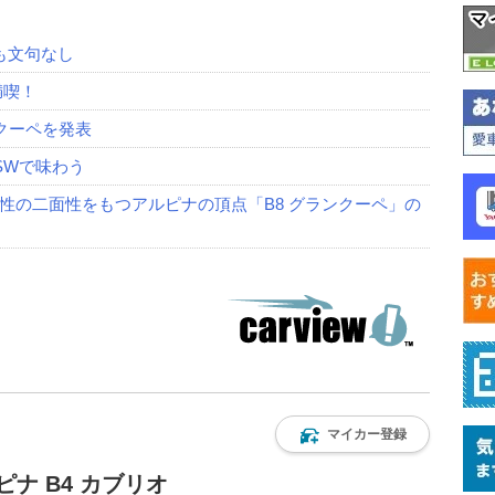
も文句なし
満喫！
クーペを発表
SWで味わう
性の二面性をもつアルピナの頂点「B8 グランクーペ」の
マイカー登録
ピナ B4 カブリオ