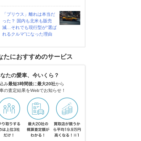
「プリウス」離れは本当だ
った？ 国内も北米も販売
減…それでも現行型が“選ば
れるクルマ”になった理由
なたにおすすめのサービス
あなたの愛車、今いくら？
込み
最短3時間後
に
最大20社
から
車の査定結果をWebでお知らせ！