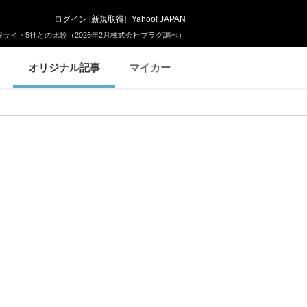
ログイン
[
新規取得
]
Yahoo! JAPAN
サイト5社との比較（2026年2月株式会社プラグ調べ）
オリジナル記事
マイカー