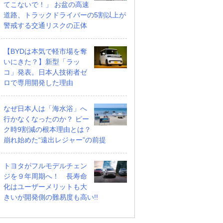
てこないで！」 お盆の高速
道路、トラックドライバーの5割以上が
警戒する交通リスクの正体
【BYDは本気で軽市場を奪
いにきた？】新型「ラッ
コ」発表。日本人技術者ゼ
ロで専用開発した理由
なぜ日本人は「海水浴」へ
行かなくなったのか？ ピー
ク時9割減の根本理由とは？
崩れ始めた“遠出レジャー”の前提
トヨタがフルモデルチェン
ジを９年周期へ！ 長寿命
化はユーザーメリットも大
きいが開発側の難易度も高い!!