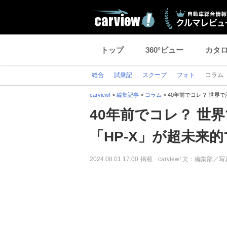
トップ
360°ビュー
カタ
総合
試乗記
スクープ
フォト
コラム
carview!
>
編集記事
>
コラム
>
40年前でコレ？ 世界
40年前でコレ？ 世
「HP-X」が超未来
2024.08.01 17:00
掲載
carview! 文：編集部