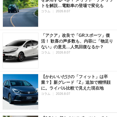
トを解説…電動車の登場で変化も
コラム
|
2026.8.07
「アクア」改良で「GRスポーツ」復
活！ 歓喜の声多数も、内容に「物足り
ない」の意見…人気回復なるか？
コラム
|
2026.8.07
【かわいいだけの「フィット」は卒
業？】新グレード「Z」追加で精悍顔
に。ライバル比較で見えた現在地
コラム
|
2026.8.07