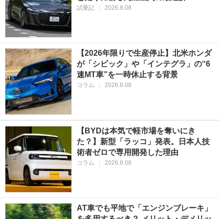
試乗記
|
2026.8.08
【2026年限りで生産停止】北米ホンダ
が「シビック」や「インテグラ」の“6
速MT車”を一時休止する背景
コラム
|
2026.8.08
【BYDは本気で軽市場を奪いにき
た？】新型「ラッコ」発表。日本人技
術者ゼロで専用開発した理由
コラム
|
2026.8.08
AT車でも平地で「エンジンブレーキ」
を多用するべき？ メリット・デメリッ