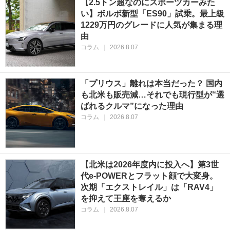
【2.5トン超なのにスポーツカーみた
い】ボルボ新型「ES90」試乗。最上級
1229万円のグレードに人気が集まる理
由
コラム
|
2026.8.07
「プリウス」離れは本当だった？ 国内
も北米も販売減…それでも現行型が“選
ばれるクルマ”になった理由
コラム
|
2026.8.07
【北米は2026年度内に投入へ】第3世
代e-POWERとフラット顔で大変身。
次期「エクストレイル」は「RAV4」
を抑えて王座を奪えるか
コラム
|
2026.8.07