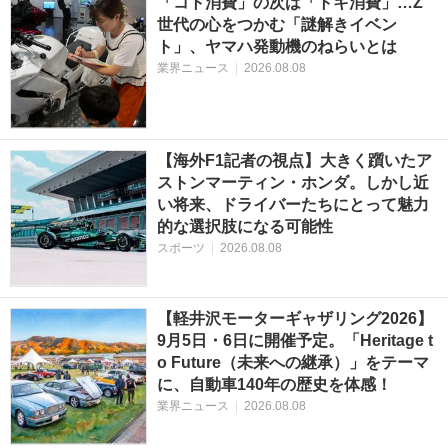
「コト消費」の次は「トキ消費」…Z
世代の心をつかむ「謎解きイベン
ト」、ヤマハ発動機のねらいとは
業界ニュース
|
2026.08.08
【海外F1記者の視点】大きく躓いたア
ストンマーティン・ホンダ。しかし近
い将来、ドライバーたちにとって魅力
的な選択肢になる可能性
スポーツ
|
2026.08.08
【軽井沢モーターギャザリング2026】
9月5日・6日に開催予定。「Heritage t
o Future（未来への継承）」をテーマ
に、自動車140年の歴史を体感！
業界ニュース
|
2026.08.08