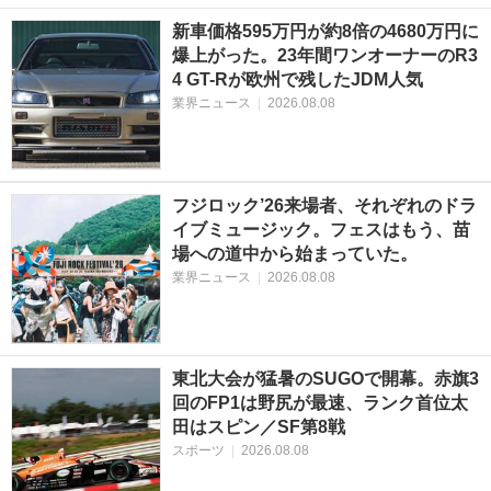
新車価格595万円が約8倍の4680万円に
爆上がった。23年間ワンオーナーのR3
4 GT-Rが欧州で残したJDM人気
業界ニュース
|
2026.08.08
フジロック’26来場者、それぞれのドラ
イブミュージック。フェスはもう、苗
場への道中から始まっていた。
業界ニュース
|
2026.08.08
東北大会が猛暑のSUGOで開幕。赤旗3
回のFP1は野尻が最速、ランク首位太
田はスピン／SF第8戦
スポーツ
|
2026.08.08