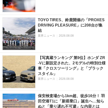
TOYO TIRES、鈴鹿開催の「PROXES
DRIVING PLEASURE」に208台が集
結
業界ニュース
|
2026.08.08
【写真蔵ランキング 第9位】ホンダ ZR
-Vに新設定された、2モデルの特別仕様
車「クロスツーリング」と「ブラック
スタイル」
業界ニュース
|
2026.08.08
保安検査場から1km超、徒歩16分！ 羽
田空港T1に「新搭乗口」誕生へ…知ら
ぬと「乗り遅れ不可避」な内容とは