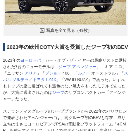
写真を全て見る（49枚）
2023年の欧州COTY大賞を受賞したジープ初のBEV
2023年の
ヨーロッパ
・カー・オブ・ザ・イヤーの最終リストに選抜
された7台のニューモデルは「
ジープ
アベンジャー
」「キア ニロ」
「ニッサン
アリア
」「
プジョー
408」「
ルノー
オーストラル」「
ス
バル
ソルテラ
／
トヨタ
bZ4X
」「VW ID.BUZZ」であった。いずれ
もトップの座に選ばれても遜色のない魅力をもったモデルであった
が、大賞に選出されたのは
ジープ
のサブコンパクトカー「アベンジ
ャー」だった。
ステランティスグループのジープブランドから2022年のパリサロン
で発表されたアべンジャーには、同グループ初のBEVも存在。成り
立ちはまさにヨーロピアンでPSAの電動化プラットフォーム「eCM
P」を使ってイタリア、トリノでデザインが始まり、生産はポーラ