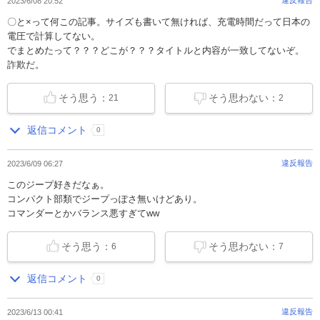
2023/6/08 20:52
〇と×って何この記事。サイズも書いて無ければ、充電時間だって日本の
電圧で計算してない。
でまとめたって？？？どこが？？？タイトルと内容が一致してないぞ。
詐欺だ。
そう思う：
そう思わない：
21
2
返信コメント
0
違反報告
2023/6/09 06:27
このジープ好きだなぁ。
コンパクト部類でジープっぽさ無いけどあり。
コマンダーとかバランス悪すぎてww
そう思う：
そう思わない：
6
7
返信コメント
0
違反報告
2023/6/13 00:41