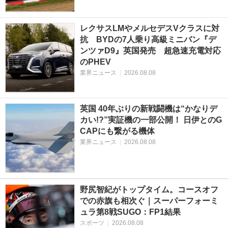
レクサスLMやメルセデスVクラスに対
抗 BYDの7人乗り高級ミニバン『デ
ンツァD9』英国発売 超急速充電対応
のPHEV
業界ニュース
|
2026.08.08
英国 40年ぶりの新戦闘機は“かなりデ
カい!?”実証機の一部公開！ 日伊とのG
CAPにも繋がる機体
業界ニュース
|
2026.08.08
野尻智紀がトップタイム。コースオフ
での赤旗も相次ぐ｜スーパーフォーミ
ュラ第8戦SUGO：FP1結果
スポーツ
|
2026.08.08