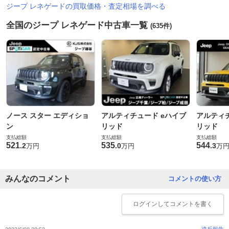
ジープ レネゲードの買取価格・査定相場を調べる
全国のジープ レネゲード中古車一覧
(635件)
ノース スター エディショ
アルティチュード eハイブ
アルティチ
ン
リッド
リッド
支払総額
支払総額
支払総額
521
535
544
.
2
.
0
.
3
万円
万円
万
みんなのコメント
コメントの使い方
ログイン
してコメントを書く
違反報告