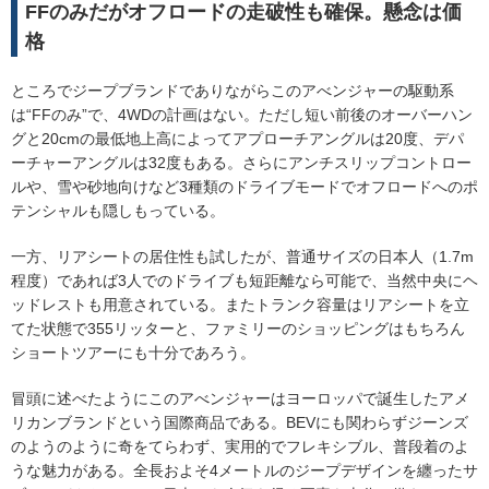
FFのみだがオフロードの走破性も確保。懸念は価
格
ところでジープブランドでありながらこのアべンジャーの駆動系
は“FFのみ”で、4WDの計画はない。ただし短い前後のオーバーハン
グと20cmの最低地上高によってアプローチアングルは20度、デパ
ーチャーアングルは32度もある。さらにアンチスリップコントロー
ルや、雪や砂地向けなど3種類のドライブモードでオフロードへのポ
テンシャルも隠しもっている。
一方、リアシートの居住性も試したが、普通サイズの日本人（1.7m
程度）であれば3人でのドライブも短距離なら可能で、当然中央にヘ
ッドレストも用意されている。またトランク容量はリアシートを立
てた状態で355リッターと、ファミリーのショッピングはもちろん
ショートツアーにも十分であろう。
冒頭に述べたようにこのアべンジャーはヨーロッパで誕生したアメ
リカンブランドという国際商品である。BEVにも関わらずジーンズ
のようのように奇をてらわず、実用的でフレキシブル、普段着のよ
うな魅力がある。全長およそ4メートルのジープデザインを纏ったサ