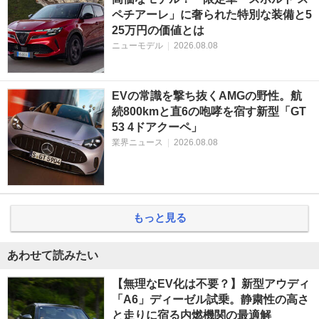
ペチアーレ」に奢られた特別な装備と5
25万円の価値とは
ニューモデル
|
2026.08.08
EVの常識を撃ち抜くAMGの野性。航
続800kmと直6の咆哮を宿す新型「GT
53 4ドアクーペ」
業界ニュース
|
2026.08.08
もっと見る
あわせて読みたい
【無理なEV化は不要？】新型アウディ
「A6」ディーゼル試乗。静粛性の高さ
と走りに宿る内燃機関の最適解