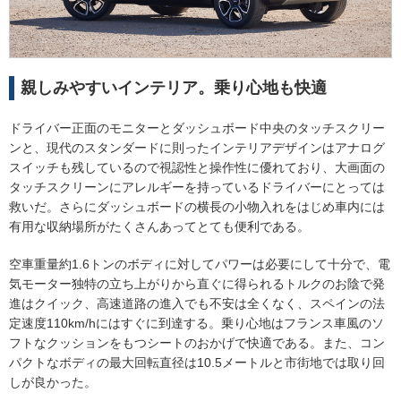
親しみやすいインテリア。乗り心地も快適
ドライバー正面のモニターとダッシュボード中央のタッチスクリー
ンと、現代のスタンダードに則ったインテリアデザインはアナログ
スイッチも残しているので視認性と操作性に優れており、大画面の
タッチスクリーンにアレルギーを持っているドライバーにとっては
救いだ。さらにダッシュボードの横長の小物入れをはじめ車内には
有用な収納場所がたくさんあってとても便利である。
空車重量約1.6トンのボディに対してパワーは必要にして十分で、電
気モーター独特の立ち上がりから直ぐに得られるトルクのお陰で発
進はクイック、高速道路の進入でも不安は全くなく、スペインの法
定速度110km/hにはすぐに到達する。乗り心地はフランス車風のソ
フトなクッションをもつシートのおかげで快適である。また、コン
パクトなボディの最大回転直径は10.5メートルと市街地では取り回
しが良かった。