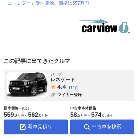
「コマンダー」受注開始。価格は597万円
この記事に出てきたクルマ
ジープ
レネゲード
4.
4
111件
マイカー登録
新車価格
中古車本体価格
（税込）
559
562
58
574
.
0万円
～
.
0万円
.
5万円
～
.
0万円
新車見積り
中古車を検索