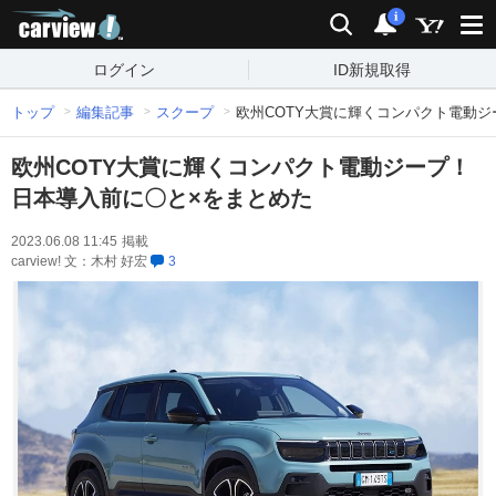
carview!
検索
通知
i
ログイン
ID新規取得
トップ
編集記事
スクープ
欧州COTY大賞に輝くコンパクト電動ジ
欧州COTY大賞に輝くコンパクト電動ジープ！
日本導入前に〇と×をまとめた
2023.06.08 11:45
掲載
carview! 文：木村 好宏
3