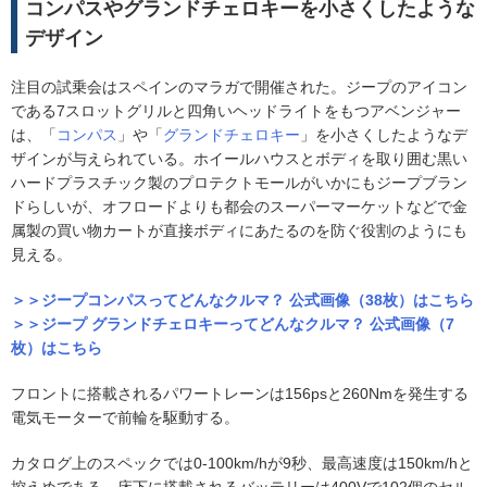
コンパスやグランドチェロキーを小さくしたような
デザイン
注目の試乗会はスペインのマラガで開催された。ジープのアイコン
である7スロットグリルと四角いヘッドライトをもつアベンジャー
は、「
コンパス
」や「
グランドチェロキー
」を小さくしたようなデ
ザインが与えられている。ホイールハウスとボディを取り囲む黒い
ハードプラスチック製のプロテクトモールがいかにもジープブラン
ドらしいが、オフロードよりも都会のスーパーマーケットなどで金
属製の買い物カートが直接ボディにあたるのを防ぐ役割のようにも
見える。
＞＞ジープコンパスってどんなクルマ？ 公式画像（38枚）はこちら
＞＞ジープ グランドチェロキーってどんなクルマ？ 公式画像（7
枚）はこちら
フロントに搭載されるパワートレーンは156psと260Nmを発生する
電気モーターで前輪を駆動する。
カタログ上のスペックでは0-100km/hが9秒、最高速度は150km/hと
控えめである。床下に搭載されるバッテリーは400Vで102個のセル