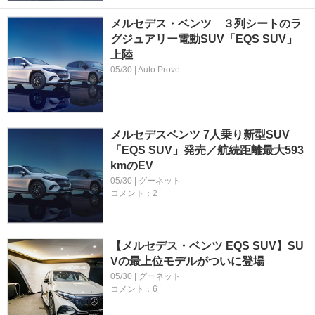
メルセデス・ベンツ ３列シートのラ
グジュアリー電動SUV「EQS SUV」
上陸
05/30 | Auto Prove
メルセデスベンツ 7人乗り新型SUV
「EQS SUV」発売／航続距離最大593
kmのEV
05/30 | グーネット
コメント：2
【メルセデス・ベンツ EQS SUV】SU
Vの最上位モデルがついに登場
05/30 | グーネット
コメント：6