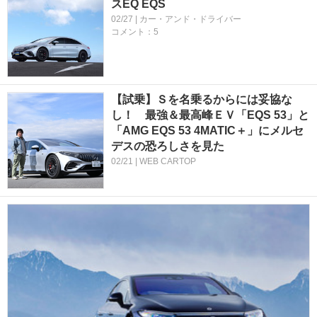
スEQ EQS
02/27 | カー・アンド・ドライバー
コメント：5
【試乗】Ｓを名乗るからには妥協な
し！ 最強＆最高峰ＥＶ「EQS 53」と
「AMG EQS 53 4MATIC＋」にメルセ
デスの恐ろしさを見た
02/21 | WEB CARTOP