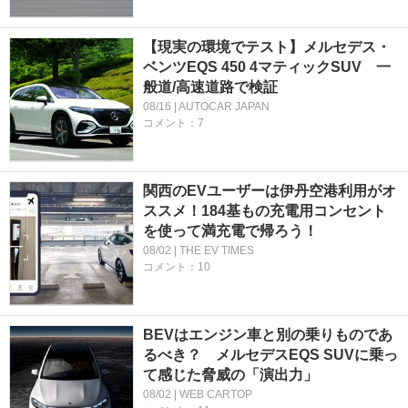
【現実の環境でテスト】メルセデス・
ベンツEQS 450 4マティックSUV 一
般道/高速道路で検証
08/16 | AUTOCAR JAPAN
コメント：7
関西のEVユーザーは伊丹空港利用がオ
ススメ！184基もの充電用コンセント
を使って満充電で帰ろう！
08/02 | THE EV TIMES
コメント：10
BEVはエンジン車と別の乗りものであ
るべき？ メルセデスEQS SUVに乗っ
て感じた脅威の「演出力」
08/02 | WEB CARTOP