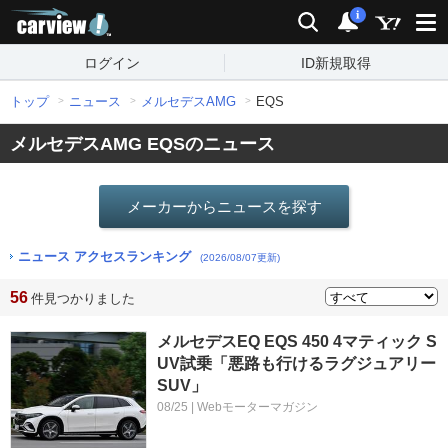
carview!
検索
通知
i
ログイン
ID新規取得
トップ
ニュース
メルセデスAMG
EQS
メルセデスAMG EQSのニュース
メーカーからニュースを探す
ニュース アクセスランキング
(2026/08/07更新)
56
件見つかりました
メルセデスEQ EQS 450 4マティック S
UV試乗「悪路も行けるラグジュアリー
SUV」
08/25 | Webモーターマガジン