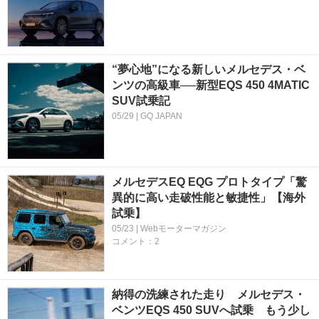
“夢心地”になる新しいメルセデス・ベ
ンツの高級車──新型EQS 450 4MATIC
SUV試乗記
05/29 | GQ JAPAN
メルセデスEQ EQG プロトタイプ「驚
異的に高い走破性能と敏捷性」【海外
試乗】
05/23 | Webモーターマガジン
コメント：2
納得の洗練された走り メルセデス・
ベンツEQS 450 SUVへ試乗 もう少し