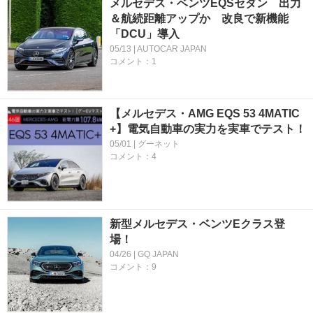
メルセデス・ベンツEQSセダン 出力
＆航続距離アップか 改良で新機能
「DCU」導入
05/13 | AUTOCAR JAPAN
コメント：1
【メルセデス・AMG EQS 53 4MATIC
+】電気自動車の実力を実車でテスト！
05/01 | グーネット
コメント：4
新型メルセデス・ベンツEクラス登
場！
04/26 | GQ JAPAN
コメント：9