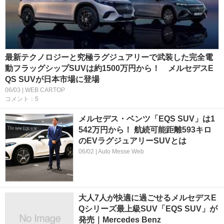
最新テクノロジーと究極ラグジュアリーで武装した完全電
動フラッグシップSUVは約1500万円から！ メルセデスE
QS SUVが日本市場に登場
06/03 | WEB CARTOP
コメント：5
メルセデス・ベンツ「EQS SUV」は1
542万円から！ 航続可能距離593キロ
のEVラグジュアリーSUVとは
06/02 | Auto Messe Web
大人7人が快適に過ごせるメルセデスE
Qシリーズ最上級SUV「EQS SUV」が
発売｜Mercedes Benz