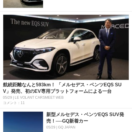
航続距離なんと593km！ 「メルセデス・ベンツEQS SU
V」発売、初のEV専用プラットフォームによる一台
05/29 | LE VOLANT CARSMEET WEB
コメント：11
新型メルセデス・ベンツEQS SUV発
売！──GQ新着カー
05/29 | GQ JAPAN