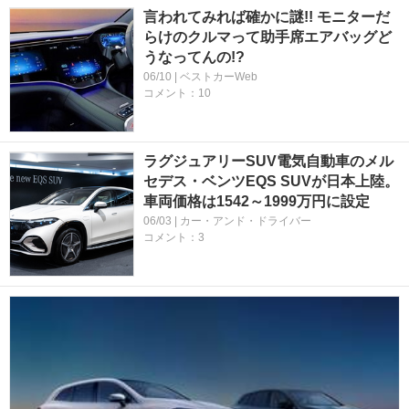
言われてみれば確かに謎!! モニターだ
らけのクルマって助手席エアバッグど
うなってんの!?
06/10 | ベストカーWeb
コメント：10
ラグジュアリーSUV電気自動車のメル
セデス・ベンツEQS SUVが日本上陸。
車両価格は1542～1999万円に設定
06/03 | カー・アンド・ドライバー
コメント：3