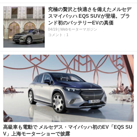
究極の贅沢と快適さを備えたメルセデ
スマイバッハ EQS SUVが登場。ブラ
ンド初のバッテリーEVの真価
04/19 | Webモーターマガジン
コメント：1
高級車も電動で メルセデス・マイバッハ初のEV「EQS SU
V」上海モーターショーで披露