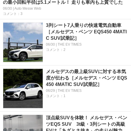
の最小回転半径は5.1メートル！ 走りも車内も上質でした
06/30 | Auto Messe Web
コメント：3
3列シート7人乗りの快速電気自動車
［メルセデス・ベンツ EQS450 4MATI
C SUV試乗記］
06/30 | THE EV TIMES
コメント：2
メルセデスの最上級SUVに対する本気
度が伝わる［メルセデス・ベンツ EQS
450 4MATIC SUV試乗記］
06/29 | THE EV TIMES
コメント：1
頂点級SUVを体験！ メルセデス・ベン
ツEQS SUV 3t級・3列シートの高級
EVは「あざとさ抜き」の走りが魅力