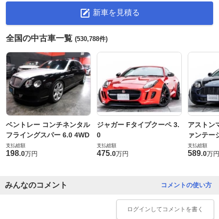
新車を見積る
全国の中古車一覧
(530,788件)
ベントレー コンチネンタル
ジャガー Fタイプクーペ 3.
アストンマ
フライングスパー 6.0 4WD
0
ァンテー
支払総額
支払総額
支払総額
198
475
589
.
0
.
0
.
0
万円
万円
万
みんなのコメント
コメントの使い方
ログイン
してコメントを書く