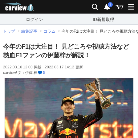
carview!
検索
通知
i
ログイン
ID新規取得
トップ
編集記事
コラム
今年のF1は大注目！ 見どころや視聴方法
今年のF1は大注目！ 見どころや視聴方法など
熱血F1ファンの伊藤梓が解説！
2022.03.16 12:00
掲載
2022.03.17 14:12
更新
carview! 文：伊藤 梓
5