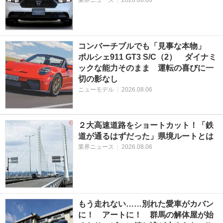
業界ニュース
|
2026.08.06
コンバーチブルでも「見事な本物」
ポルシェ911 GT3 S/C（2） ダイナミ
ックな能力そのまま 運転の喜びに一
切の影なし
ニューモデル
|
2026.08.06
２大高速道路をショートカット！「鉄
道が通るはずだった」県境ルートとは
業界ニュース
|
2026.08.06
もう走れない……別れた愛車がカバン
に！ アートに！ 群馬の解体屋が始