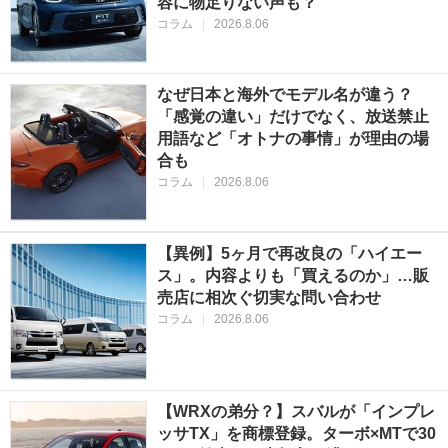
容に物足りない声も？
コラム
|
2026.8.06
なぜ日本と海外でモデル名が違う？
「感覚の違い」だけでなく、放送禁止
用語など「オトナの事情」が理由の場
合も
コラム
|
2026.8.06
【異例】5ヶ月で再改良の「ハイエー
ス」。内容よりも「買えるのか」…販
売店に相次ぐ切実な問い合わせ
コラム
|
2026.8.06
【WRXの弟分？】スバルが「インプレ
ッサTX」を商標登録。ターボ×MTで30