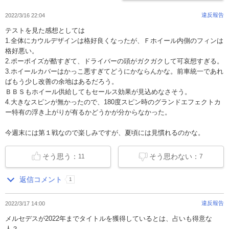
違反報告
2022/3/16 22:04
テストを見た感想としては
1.全体にカウルデザインは格好良くなったが、Ｆホイール内側のフィンは
格好悪い。
2.ポーポイズが酷すぎて、ドライバーの頭がガクガクして可哀想すぎる。
3.ホイールカバーはかっこ悪すぎてどうにかならんかな。前車統一であれ
ばもう少し改善の余地はあるだろう。
ＢＢＳもホイール供給してもセールス効果が見込めなさそう。
4.大きなスピンが無かったので、180度スピン時のグランドエフェクトカ
ー特有の浮き上がりが有るかどうかが分からなかった。
今週末には第１戦なので楽しみですが、夏頃には見慣れるのかな。
そう思う：
そう思わない：
11
7
返信コメント
1
違反報告
2022/3/17 14:00
メルセデスが2022年までタイトルを獲得しているとは、占いも得意な
人？