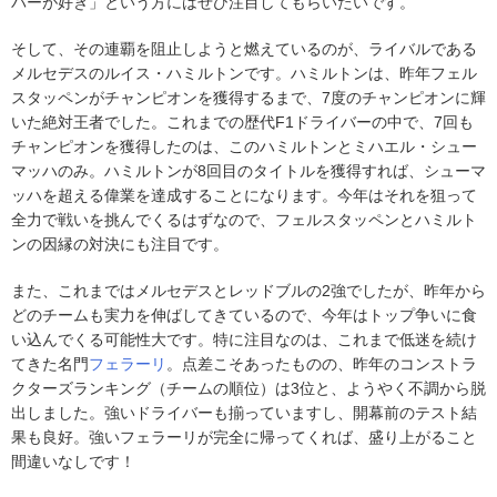
バーが好き」という方にはぜひ注目してもらいたいです。
そして、その連覇を阻止しようと燃えているのが、ライバルである
メルセデスのルイス・ハミルトンです。ハミルトンは、昨年フェル
スタッペンがチャンピオンを獲得するまで、7度のチャンピオンに輝
いた絶対王者でした。これまでの歴代F1ドライバーの中で、7回も
チャンピオンを獲得したのは、このハミルトンとミハエル・シュー
マッハのみ。ハミルトンが8回目のタイトルを獲得すれば、シューマ
ッハを超える偉業を達成することになります。今年はそれを狙って
全力で戦いを挑んでくるはずなので、フェルスタッペンとハミルト
ンの因縁の対決にも注目です。
また、これまではメルセデスとレッドブルの2強でしたが、昨年から
どのチームも実力を伸ばしてきているので、今年はトップ争いに食
い込んでくる可能性大です。特に注目なのは、これまで低迷を続け
てきた名門
フェラーリ
。点差こそあったものの、昨年のコンストラ
クターズランキング（チームの順位）は3位と、ようやく不調から脱
出しました。強いドライバーも揃っていますし、開幕前のテスト結
果も良好。強いフェラーリが完全に帰ってくれば、盛り上がること
間違いなしです！