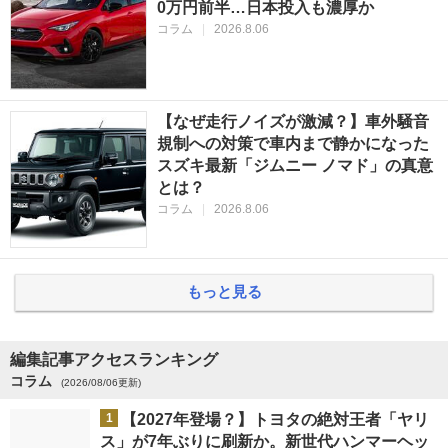
0万円前半…日本投入も濃厚か
コラム
|
2026.8.06
【なぜ走行ノイズが激減？】車外騒音
規制への対策で車内まで静かになった
スズキ最新「ジムニー ノマド」の真意
とは？
コラム
|
2026.8.06
もっと見る
編集記事アクセスランキング
コラム
(2026/08/06更新)
1
【2027年登場？】トヨタの絶対王者「ヤリ
ス」が7年ぶりに刷新か。新世代ハンマーヘッ