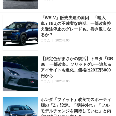
「WR-V」販売失速の原因…「輸入
車」ゆえの不確実な納期、一部改良控
え受注停止のグレードも。巻き返しな
るか？
コラム
|
2026.8.06
【限定色がまさかの復活】トヨタ「GR
86」一部改良。ソリッドグレー追加＆
アイサイトも進化…価格は293万6000
円から
コラム
|
2026.8.06
ホンダ「フィット」改良でスポーティ
顔の「Z」設定。「期待外れ」「フル
モデルチェンジを期待していた」と内