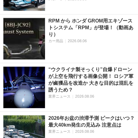
RPM から ホンダ GROM用エキゾース
トシステム「RPM」が登場！（動画あ
り）
カー用品
|
2026.08.06
“ウクライナ製そっくり”自爆ドローン
が上空を飛行する画像公開！ ロシア軍
が鹵獲品を改造か 大きな目的は混乱を
誘うため？
業界ニュース
|
2026.08.06
2026年お盆の渋滞予測 ピークはいつ？
最大40km発生の見込み 注意点は
業界ニュース
|
2026.08.06