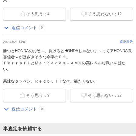
そう思う：
そう思わない：
4
12
返信コメント
0
違反報告
2022/3/21 14:01
勝つとHONDAのお陰～、負けるとHONDAじゃないよ～ってアHONDA教
妄信者ｗがほざきそうな今季のＦ１。
ＦｅｒｒａｒｉとＭｅｒｃｅｄｅｓ－ＡＭＧの高レベルな戦いを観た
い。
悪辣なタッペン、Ｒｅｄｂｕｌｌなぞ、観たくない。
そう思う：
そう思わない：
9
22
返信コメント
0
車査定を依頼する