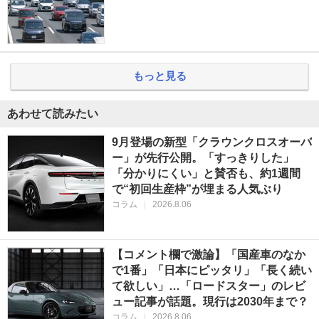
もっと見る
あわせて読みたい
9月登場の新型「クラウンクロスオーバ
ー」が先行公開。「すっきりした」
「分かりにくい」と賛否も、約1週間
で“初回生産枠”が埋まる人気ぶり
コラム
|
2026.8.06
【コメント欄で激論】「国産車のなか
で1番」「日本にピッタリ」「長く続い
て欲しい」…「ロードスター」のレビ
ュー記事が話題。現行は2030年まで？
コラム
|
2026.8.06