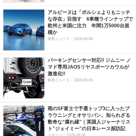
アルピーヌは「ポルシェよりもニッチ
な存在」目指す 6車種ラインナップで
欧州と米国に注力 年間1万5000台規
模か
業界ニュース
|
2026.08.06
パーキングセンサー対応!! ジムニー ノ
マド専用JAOSリヤスポーツカウルが
激進化!!
業界ニュース
|
2026.08.06
雨のSF富士で予選トップ3に入ったブ
ラウニングとオサリバン。知られざる
数奇な“腐れ縁”｜英国人ジャーナリス
ト”ジェイミー”の日本レース探訪記
スポーツ
|
2026.08.06