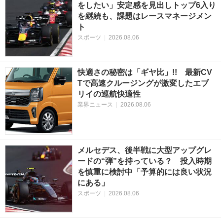
をしたい」安定感を見出しトップ6入り
を継続も、課題はレースマネージメン
ト
スポーツ
|
2026.08.06
快適さの秘密は「ギヤ比」!! 最新CV
Tで高速クルージングが激変したエブ
リイの巡航快適性
業界ニュース
|
2026.08.06
メルセデス、後半戦に大型アップグレ
ードの“弾”を持っている？ 投入時期
を慎重に検討中「予算的には良い状況
にある」
スポーツ
|
2026.08.06