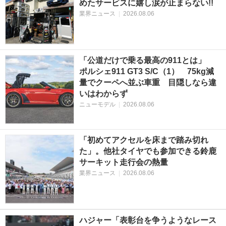
めたサービスに嬉し涙が止まらない!!
業界ニュース
|
2026.08.06
「公道だけで乗る最高の911とは」
ポルシェ911 GT3 S/C（1） 75kg減
量でクーペへ並ぶ車重 目隠しなら違
いはわからず
ニューモデル
|
2026.08.06
「初めてアクセルを床まで踏み切れ
た」。他社タイヤでも参加できる鈴鹿
サーキット走行会の熱量
業界ニュース
|
2026.08.06
ハジャー「表彰台を争うようなレース