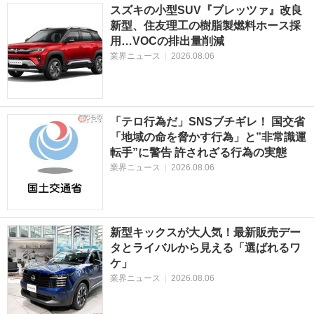
スズキの小型SUV『ブレッツァ』改良
新型、住友理工の樹脂製燃料ホース採
用…VOCの排出量削減
業界ニュース
|
2026.08.06
「テロ行為だ」SNSブチギレ！ 国交省
「地域の命を脅かす行為」と”非常識運
転手”に警告 許されざる行為の実態
業界ニュース
|
2026.08.06
新型キックスが大人気！最新販売デー
タとライバルから見える「選ばれるワ
ケ」
業界ニュース
|
2026.08.06