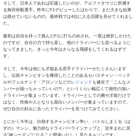
そして、日本人であれば応援したいのが、アルファタウリに所属す
る角田裕毅選手。昨年にF1デビューしたばかりで、まだ大きな結果
は残せていないものの、最終戦では4位に入る活躍を見せてくれまし
た。
最初は自信を持って挑んだF1に打ちのめされ、一度は挫折しかけた
のですが、自分の力で持ち直し、他のドライバーにも並べるように
なってきました。きっと今年はさらなる飛躍をしてくれるはずで
す。
そして、今年は他にも才能ある若手ドライバーがたくさんいます
し、以前チャンピオンを獲得したことのあるセバスチャン・ベッテ
ルやフェルナンド・アロンソなどの
レジェンド
も健在で「こんなメ
ンバーが揃っちゃっていいの?!」というくらい幅広くて個性の強い
ドライバーが集まっています。ドライバーとしての腕や才能だけで
はなく、性格や人となりも面白いメンバーが集まっていますので、
ぜひ自分の好みに合ったドライバーを見つけてみてください。
とにかく今年は、白熱するチャンピオン争い、バトルしまくる（は
ずの）マシン、魅力的なドライバーラインナップと、近年まれに見
る“神シーズン”になること間違いなし！ 見なきゃソンです。