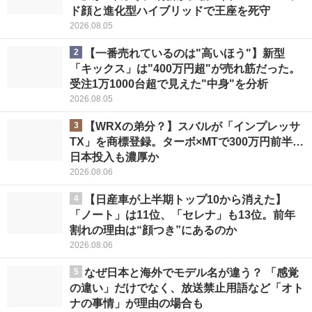
ド顔と進化型ハイブリッドで王座を死守
2026.08.05
2
【一番売れているのは"高いほう"】新型
「キックス」は"400万円超"が売れ筋だった。
受注1万1000台超で見えた"中身"を分析
2026.08.05
3
【WRXの弟分？】スバルが「インプレッサ
TX」を商標登録。ターボ×MTで300万円前半…
日本投入も濃厚か
2026.08.06
4
【日産車が上半期トップ10から消えた】
「ノート」は11位、「セレナ」も13位。前年
割れの理由は“顔つき”にあるのか
2026.08.06
5
なぜ日本と海外でモデル名が違う？ 「感覚
の違い」だけでなく、放送禁止用語など「オト
ナの事情」が理由の場合も