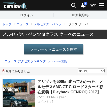
carview!
検索
通知
i
ログイン
ID新規取得
トップ
ニュース
メルセデス・ベンツ
Sクラス クーペ
メルセデス・ベンツ Sクラス クーペのニュース
メーカーからニュースを探す
ニュース アクセスランキング
(2026/08/07更新)
6
件見つかりました
アリゾナを500km走ってわかった、メ
ルセデスAMG GT C ロードスターの存
在意義【Playback GENROQ 2017】
05/31 | GENROQ Web
コメント：1