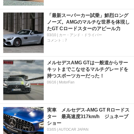
「最新スーパーカー試乗」鮮烈ロング
ノーズ。AMGのマルチな世界を体現し
たGT Cロードスターのアピール力
03/10 | カー・アンド・ドライバー
コメント：7
メルセデスAMG GTは一般道からサー
キットまでこなせるマルチグレードを
持つスポーツカーだった！
06/16 | MotorFan
実車 メルセデス-AMG GT Rロードス
ター 最高速度317km/h ジュネーブ
ショー
03/05 | AUTOCAR JAPAN