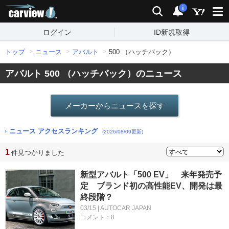
carview!
検索
通知
i
ログイン
ID新規取得
トップ
ニュース
アバルト
500 （ハッチバック）
アバルト 500 （ハッチバック）のニュース
メーカーからニュースを探す
ニュース アクセスランキング
(2026/08/09更新)
1
件見つかりました
新型アバルト「500 EV」 来年発売予
定 ブランド初の高性能EV、開発は最
終段階？
03/15 | AUTOCAR JAPAN
コメント：8